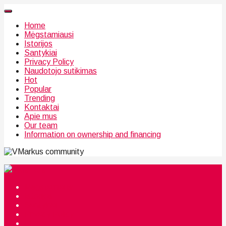
Home
Mėgstamiausi
Istorijos
Santykiai
Privacy Policy
Naudotojo sutikimas
Hot
Popular
Trending
Kontaktai
Apie mus
Our team
Information on ownership and financing
community
Mėgstamiausi
Istorijos
Santykiai
Privacy Policy
Citata