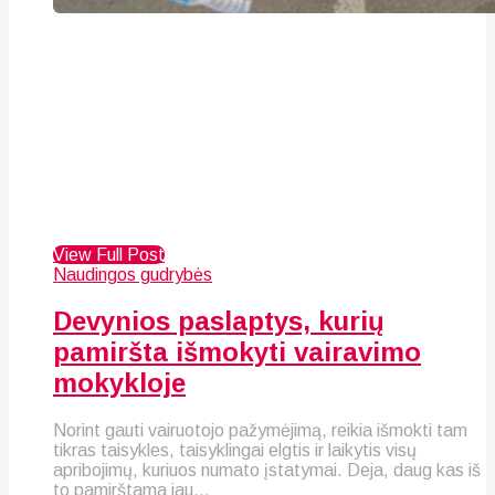
View Full Post
Naudingos gudrybės
Devynios paslaptys, kurių
pamiršta išmokyti vairavimo
mokykloje
Norint gauti vairuotojo pažymėjimą, reikia išmokti tam
tikras taisykles, taisyklingai elgtis ir laikytis visų
apribojimų, kuriuos numato įstatymai. Deja, daug kas iš
to pamirštama jau...