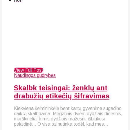
Hot
View Full Post
Naudingos gudrybės
Skalbk teisingai: ženklų ant
drabužių etikečių šifravimas
Kiekviena šeimininkėlė bent kartą gyvenime sugadino
daiktą skalbdama. Megztinis dviem dydžiais didesnis,
marškinėliai trimis dydžiais mažesni, išblukusi
palaidinė… O visa tai nutinka todėl, kad mes...