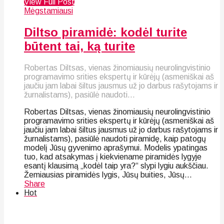
View Full Post
Mėgstamiausi
Diltso piramidė: kodėl turite
būtent tai, ką turite
Robertas Diltsas, vienas žinomiausių neurolingvistinio
programavimo srities ekspertų ir kūrėjų (asmeniškai aš
jaučiu jam labai šiltus jausmus už jo darbus rašytojams ir
žurnalistams), pasiūlė naudoti...
Robertas Diltsas, vienas žinomiausių neurolingvistinio
programavimo srities ekspertų ir kūrėjų (asmeniškai aš
jaučiu jam labai šiltus jausmus už jo darbus rašytojams ir
žurnalistams), pasiūlė naudoti piramidę, kaip patogų
modelį Jūsų gyvenimo aprašymui. Modelis ypatingas
tuo, kad atsakymas į kiekviename piramidės lygyje
esantį klausimą „kodėl taip yra?“ slypi lygiu aukščiau.
Žemiausias piramidės lygis, Jūsų buities, Jūsų...
Share
Hot