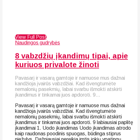
View Full Post
Naudingos gudrybės
8 vabzdžių įkandimų tipai, apie
kuriuos privalote žinoti
Pavasarį ir vasarą gamtoje ir namuose mus dažnai
kandžioja įvairūs vabzdžiai. Kad išvengtumėte
nemalonių pasekmių, labai svarbu išmokti atskirti
įkandimus ir tinkamai juos apdoroti. 9...
Pavasarį ir vasarą gamtoje ir namuose mus dažnai
kandžioja įvairūs vabzdžiai. Kad išvengtumėte
nemalonių pasekmių, labai svarbu išmokti atskirti
įkandimus ir tinkamai juos apdoroti. 9 labiausiai paplitę
įkandimai 1. Uodo įkandimas Uodo įkandimas atrodo
kaip raudonas poodinis spuogas, būdinga stiprus
niežulys. Dažniausiai nereikia imtis jokių ypatingų