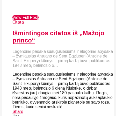
View Full Post
Citata
Išmintingos citatos iš „Mažojo
princo“
Legendinė pasaka suaugusiesiems ir alegorinė apysaka
– žymiausias Antuano de Sent Egziuperi (Antoine de
Saint-Exupery) kūrinys – pirmą kartą buvo publikuotas
1943 metų balandžio 6...
Legendinė pasaka suaugusiesiems ir alegorinė apysaka
– žymiausias Antuano de Sent Egziuperi (Antoine de
Saint-Exupery) kūrinys – pirmą kartą buvo publikuotas
1943 metų balandžio 6 dieną Niujorke, o dabar
išverstas jau į daugiau nei 180 pasaulio kalbų. Regis,
nėra pasaulyje žmogaus, kuris nepažinotų auksaplaukio
berniuko, gyvenančio atskiroje planetoje su savo rože.
Tiems, kurie seniai neskaitė...
Share