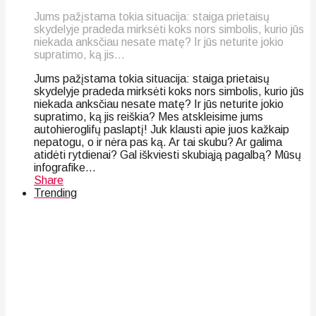
Jums pažįstama tokia situacija: staiga prietaisų
skydelyje pradeda mirksėti koks nors simbolis, kurio jūs
niekada anksčiau nesate matę? Ir jūs neturite jokio
supratimo, ką jis...
Jums pažįstama tokia situacija: staiga prietaisų
skydelyje pradeda mirksėti koks nors simbolis, kurio jūs
niekada anksčiau nesate matę? Ir jūs neturite jokio
supratimo, ką jis reiškia? Mes atskleisime jums
autohieroglifų paslaptį! Juk klausti apie juos kažkaip
nepatogu, o ir nėra pas ką. Ar tai skubu? Ar galima
atidėti rytdienai? Gal iškviesti skubiąją pagalbą? Mūsų
infografike...
Share
Trending