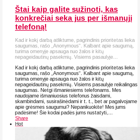
Štai kaip galite sužinoti, kas
konkrečiai seka jus per išmanųjį
telefoną!
Kad ir kokį darbą atliktume, pagrindinis prioritetas lieka
saugumas, rašo „Anonymous“. Kalbant apie saugumą,
turima omenyje apsauga nuo žalos ir kitų
nepageidautinų pasekmių. Visiems pasaulyje...
Kad ir kokį darbą atliktume, pagrindinis prioritetas lieka
saugumas, rašo „Anonymous“. Kalbant apie saugumą,
turima omenyje apsauga nuo žalos ir kitų
nepageidautinų pasekmių. Visiems pasaulyje reikalingas
saugumas. Netgi išmaniesiems telefonams. Mes
naudojame išmaniuosius telefonus žaisdami,
skambindami, susirašinėdami ir t. t., bet ar pagalvojame
apie grėsmes saugumui? Nepanikuokite! Mes jums
padėsime! Šie kodai padės jums nustatyti,...
Share
Hot