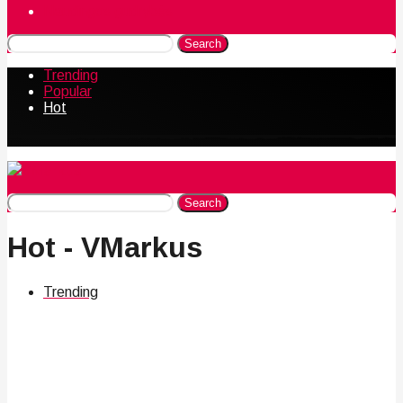
Naudingos gudrybės
Search
Trending
Popular
Hot
Search
Hot - VMarkus
Trending