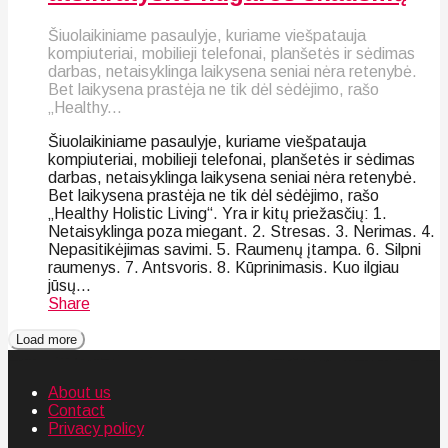
Šiuolaikiniame pasaulyje, kuriame viešpatauja
kompiuteriai, mobilieji telefonai, planšetės ir sėdimas
darbas, netaisyklinga laikysena seniai nėra retenybė.
Bet laikysena prastėja ne tik dėl sėdėjimo, rašo
„Healthy...
Šiuolaikiniame pasaulyje, kuriame viešpatauja
kompiuteriai, mobilieji telefonai, planšetės ir sėdimas
darbas, netaisyklinga laikysena seniai nėra retenybė.
Bet laikysena prastėja ne tik dėl sėdėjimo, rašo
„Healthy Holistic Living“. Yra ir kitų priežasčių: 1.
Netaisyklinga poza miegant. 2. Stresas. 3. Nerimas. 4.
Nepasitikėjimas savimi. 5. Raumenų įtampa. 6. Silpni
raumenys. 7. Antsvoris. 8. Kūprinimasis. Kuo ilgiau
jūsų...
Share
Load more
About us
Contact
Privacy policy