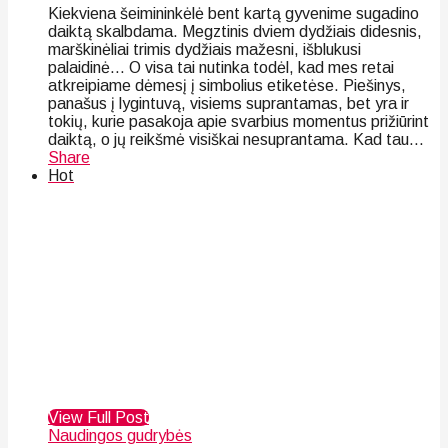
Kiekviena šeimininkėlė bent kartą gyvenime sugadino
daiktą skalbdama. Megztinis dviem dydžiais didesnis,
marškinėliai trimis dydžiais mažesni, išblukusi
palaidinė… O visa tai nutinka todėl, kad mes retai
atkreipiame dėmesį į simbolius etiketėse. Piešinys,
panašus į lygintuvą, visiems suprantamas, bet yra ir
tokių, kurie pasakoja apie svarbius momentus prižiūrint
daiktą, o jų reikšmė visiškai nesuprantama. Kad tau...
Share
Hot
View Full Post
Naudingos gudrybės