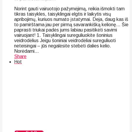
Norint gauti vairuotojo pažymėjimą, reikia išmokti tam
tikras taisykles, taisyklingai elgtis ir laikytis visų
apribojimų, kuriuos numato įstatymai. Deja, daug kas iš
to pamirštama jau per pirmą savarankišką kelionę… Šie
paprasti triukai padės jums labiau pasitikėti savimi
vairuojant! 1. Taisyklingai sureguliuokite šoninius
veidrodėlius Jeigu šoniniai veidrodėliai sureguliuoti
neteisingai – jūs negalėsite stebėti dalies kelio.
Norėdami...
Share
Hot