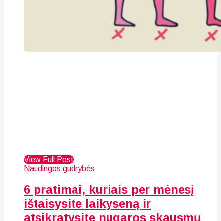
View Full Post
Naudingos gudrybės
6 pratimai, kuriais per mėnesį
ištaisysite laikyseną ir
atsikratysite nugaros skausmų