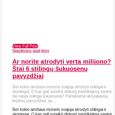
View Full Post
Naudingos gudrybės
Ar norite atrodyti verta milijono?
Štai 6 stilingų šukuosenų
pavyzdžiai
Bet kokio amžiaus moteris svajoja atrodyti stilingai ir
skoningai. O kas gali suteikti didesnį pasitikėjimą savimi
nei nauja stilinga šukuosena? Pateikiame aktualiausių
kirpimų pavyzdžius, jie...
Bet kokio amžiaus moteris svajoja atrodyti stilingai ir
skoningai. O kas gali suteikti didesnį pasitikėjimą savimi