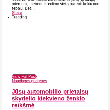
priemonių, nebent įkandimo vietą patepti kokiu nors
tepalu. Bet...
Share
Trending
View Full Post
Naudingos gudrybės
Jūsų automobilio prietaisų
skydelio kiekvieno ženklo
reikšmė