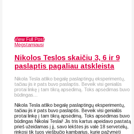
View Full Post
Mėgstamiausi
Nikolos Teslos skaičių 3, 6 ir 9
paslaptis pagaliau atskleista
Nikola Tesla atliko begalę paslaptingų eksperimentų,
tačiau jis ir pats buvo paslaptis. Beveik visi genialūs
protai linkę į tam tikrą apsėdimą. Toks apsėdimas buvo
būdingas...
Nikola Tesla atliko begalę paslaptingų eksperimentų,
tačiau jis ir pats buvo paslaptis. Beveik visi genialūs
protai linkę į tam tikrą apsėdimą. Toks apsėdimas buvo
būdingas Nikolai Teslai! Jis tris kartus apeidavo pastatą
prieš užeidamas į jį, savo lėkštes jis valė 18 servetėlių,
rinkosi tik tuos viešbučio kambarius, kurie pažymėti