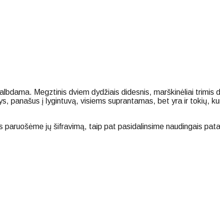
bdama. Megztinis dviem dydžiais didesnis, marškinėliai trimis dy
s, panašus į lygintuvą, visiems suprantamas, bet yra ir tokių, ku
 paruošėme jų šifravimą, taip pat pasidalinsime naudingais patari