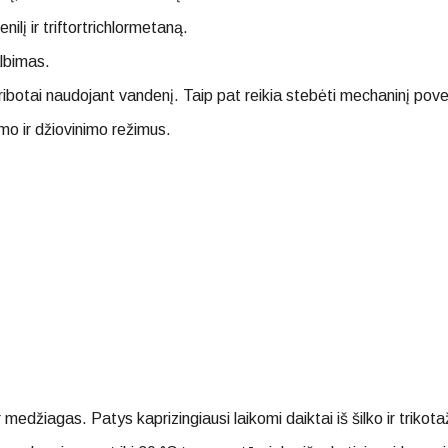
ilį ir triftortrichlormetaną.
lbimas.
u, ribotai naudojant vandenį. Taip pat reikia stebėti mechaninį pov
mo ir džiovinimo režimus.
edžiagas. Patys kaprizingiausi laikomi daiktai iš šilko ir trikota