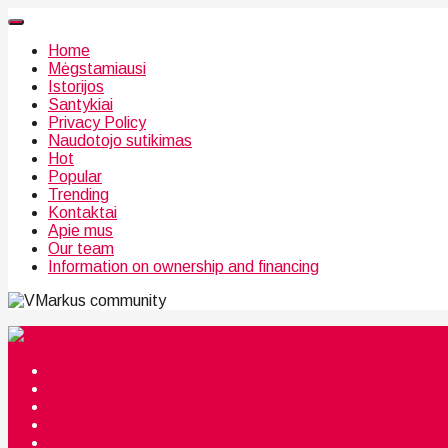
Home
Mėgstamiausi
Istorijos
Santykiai
Privacy Policy
Naudotojo sutikimas
Hot
Popular
Trending
Kontaktai
Apie mus
Our team
Information on ownership and financing
community
Mėgstamiausi
Istorijos
Santykiai
Privacy Policy
Citata