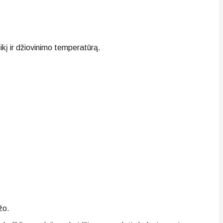
eikį ir džiovinimo temperatūrą.
žo.