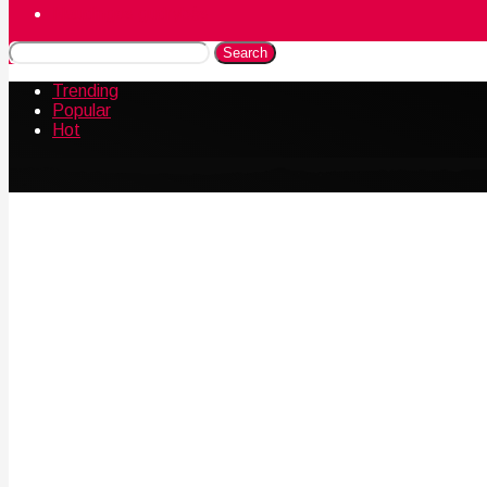
Naudingos gudrybės
Search
Trending
Popular
Hot