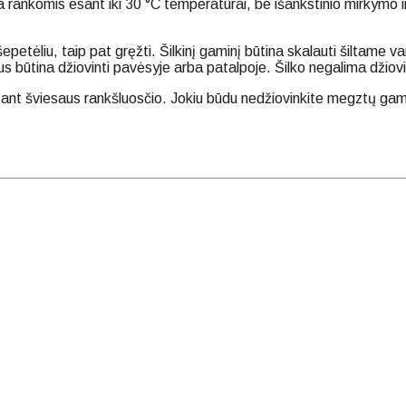
ba rankomis esant iki 30 °С temperatūrai, be išankstinio mirkymo 
 šepetėliu, taip pat gręžti. Šilkinį gaminį būtina skalauti šiltam
ius būtina džiovinti pavėsyje arba patalpoje. Šilko negalima džiovint
– ant šviesaus rankšluosčio. Jokiu būdu nedžiovinkite megztų gami