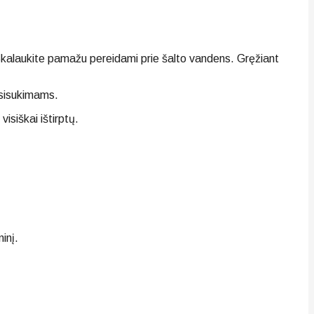
Skalaukite pamažu pereidami prie šalto vandens. Gręžiant
psisukimams.
isiškai ištirptų.
inį.