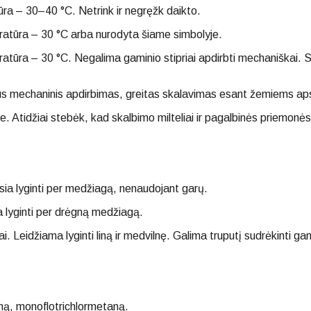
ūra – 30–40 °C. Netrink ir negręžk daikto.
atūra – 30 °С arba nurodyta šiame simbolyje.
tūra – 30 °С. Negalima gaminio stipriai apdirbti mechaniškai. 
lus mechaninis apdirbimas, greitas skalavimas esant žemiems a
e. Atidžiai stebėk, kad skalbimo milteliai ir pagalbinės priemonės v
sia lyginti per medžiagą, nenaudojant garų.
a lyginti per drėgną medžiagą.
. Leidžiama lyginti liną ir medvilnę. Galima truputį sudrėkinti gam
eną, monoflotrichlormetaną.