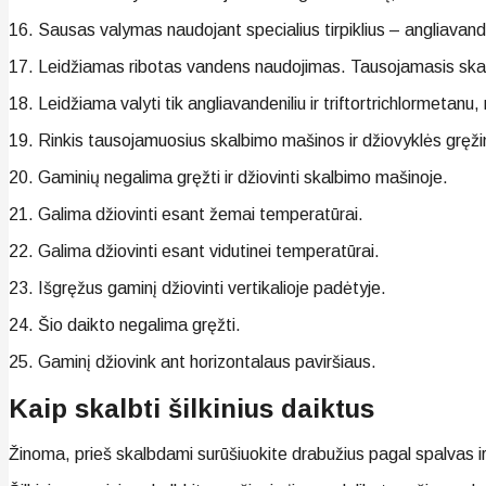
16. Sausas valymas naudojant specialius tirpiklius – angliavanden
17. Leidžiamas ribotas vandens naudojimas. Tausojamasis ska
18. Leidžiama valyti tik angliavandeniliu ir triftortrichlormetan
19. Rinkis tausojamuosius skalbimo mašinos ir džiovyklės gręži
20. Gaminių negalima gręžti ir džiovinti skalbimo mašinoje.
21. Galima džiovinti esant žemai temperatūrai.
22. Galima džiovinti esant vidutinei temperatūrai.
23. Išgręžus gaminį džiovinti vertikalioje padėtyje.
24. Šio daikto negalima gręžti.
25. Gaminį džiovink ant horizontalaus paviršiaus.
Kaip skalbti šilkinius daiktus
Žinoma, prieš skalbdami surūšiuokite drabužius pagal spalvas ir m