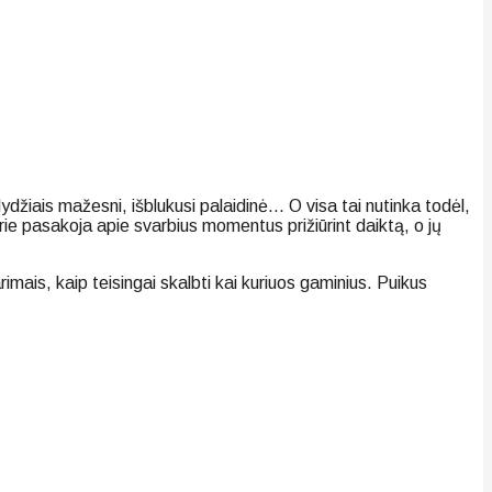
džiais mažesni, išblukusi palaidinė… O visa tai nutinka todėl,
rie pasakoja apie svarbius momentus prižiūrint daiktą, o jų
mais, kaip teisingai skalbti kai kuriuos gaminius. Puikus