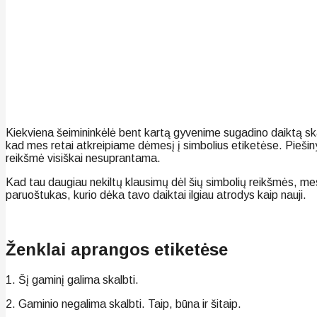
Kiekviena šeimininkėlė bent kartą gyvenime sugadino daiktą skal
kad mes retai atkreipiame dėmesį į simbolius etiketėse. Piešiny
reikšmė visiškai nesuprantama.
Kad tau daugiau nekiltų klausimų dėl šių simbolių reikšmės, mes
paruoštukas, kurio dėka tavo daiktai ilgiau atrodys kaip nauji.
Ženklai aprangos etiketėse
1. Šį gaminį galima skalbti.
2. Gaminio negalima skalbti. Taip, būna ir šitaip.