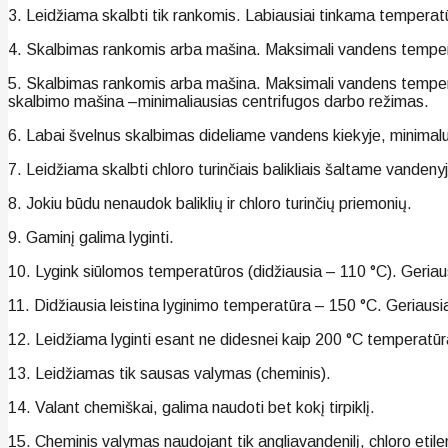
3. Leidžiama skalbti tik rankomis. Labiausiai tinkama temperat
4. Skalbimas rankomis arba mašina. Maksimali vandens temper
5. Skalbimas rankomis arba mašina. Maksimali vandens tempera
skalbimo mašina –minimaliausias centrifugos darbo režimas.
6. Labai švelnus skalbimas dideliame vandens kiekyje, minima
7. Leidžiama skalbti chloro turinčiais balikliais šaltame vandenyj
8. Jokiu būdu nenaudok baliklių ir chloro turinčių priemonių.
9. Gaminį galima lyginti.
10. Lygink siūlomos temperatūros (didžiausia – 110 °С). Geriau
11. Didžiausia leistina lyginimo temperatūra – 150 °С. Geriausi
12. Leidžiama lyginti esant ne didesnei kaip 200 °С temperatūrai
13. Leidžiamas tik sausas valymas (cheminis).
14. Valant chemiškai, galima naudoti bet kokį tirpiklį.
15. Cheminis valymas naudojant tik angliavandenilį, chloro etil