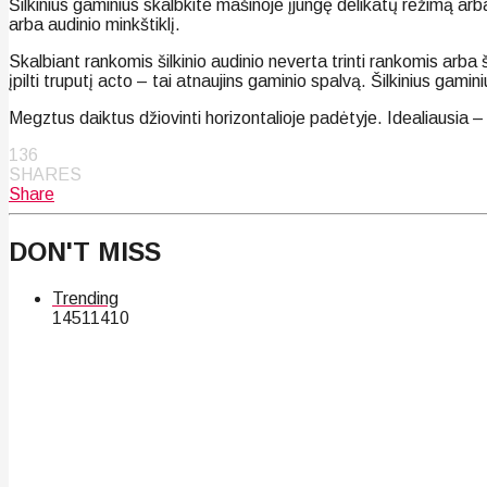
Šilkinius gaminius skalbkite mašinoje įjungę delikatų režimą ar
arba audinio minkštiklį.
Skalbiant rankomis šilkinio audinio neverta trinti rankomis arba
įpilti truputį acto – tai atnaujins gaminio spalvą. Šilkinius gamin
Megztus daiktus džiovinti horizontalioje padėtyje. Idealiausia 
136
SHARES
Share
DON'T MISS
Trending
145
114
10