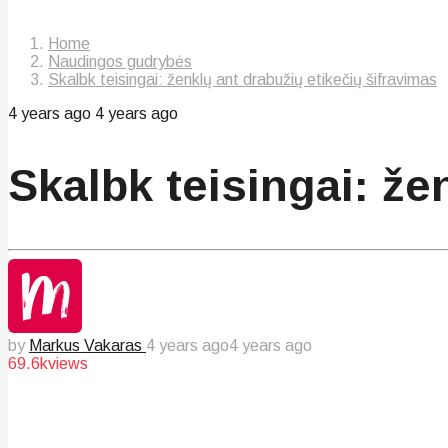
Home
Naudingos gudrybės
Skalbk teisingai: ženklų ant drabužių etikečių šifravimas
4 years ago
4 years ago
Skalbk teisingai: že
by
Markus Vakaras
4 years ago
4 years ago
69.6k
views