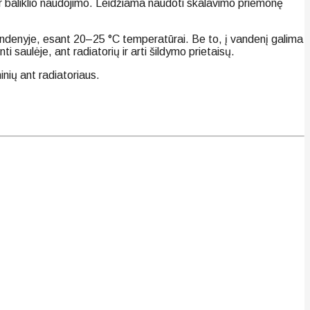
ir baliklio naudojimo. Leidžiama naudoti skalavimo priemonę
e vandenyje, esant 20–25 °С temperatūrai. Be to, į vandenį galima
i saulėje, ant radiatorių ir arti šildymo prietaisų.
nių ant radiatoriaus.