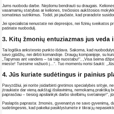
Jums nuobodu darbe. Neįdomu bendrauti su draugais. Kelionės at
vasarnamių statybas ar keliones, trečiosios aukštosios mokyklos d
somatinius sutrikimus. Todėl, jei jaučiate, kad praradote susidom
Jei specialistai nenustatė nei depresijos, nei fizinių sveikatos p
patiriate nuobodulį.
3. Kitų žmonių entuziazmas jus veda i
Tai logiška ankstesnio punkto išdava. Sakoma, kad nuobodulys y
savo įgūdžių, nei dirbti komandoje. Draugų kompanijoje, su kuriais
„Tapymas ant vandens – tai taip nuostabu!“, „Visa šeima džipais
mieste! Turėsime važiuoti į…“. Tuo momentu norisi šaukti: „Jūs 
4. Jūs kuriate sudėtingus ir painius p
Pavyzdžiui, jei norite įsidarbinti gretimos specialybės srityje, n
įtraukiate dar vieną aukštąjį išsilavinimą, nemokamą praktiką bei
paprasčiau – tiesiog apsilankyk darbo skelbimų svetainėje!“, jū
Paslaptis paprasta: žmonės, gyvenantys ne savo gyvenimą, dažnai
sudėtingesnis, kad pakeliui pasiklystumėte ir tikrai jų nepasiek