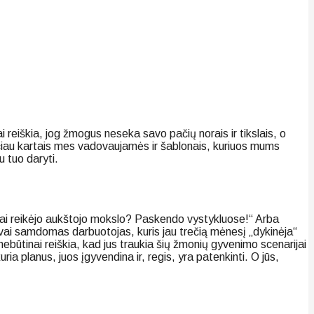
 reiškia, jog žmogus neseka savo pačių norais ir tikslais, o
tačiau kartais mes vadovaujamės ir šablonais, kuriuos mums
u tuo daryti.
m jai reikėjo aukštojo mokslo? Paskendo vystykluose!“ Arba
isvai samdomas darbuotojas, kuris jau trečią mėnesį „dykinėja“
ebūtinai reiškia, kad jus traukia šių žmonių gyvenimo scenarijai
ia planus, juos įgyvendina ir, regis, yra patenkinti. O jūs,