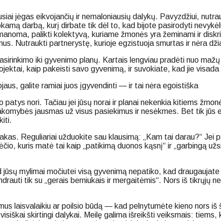
iausiai jėgas eikvojančių ir nemaloniausių dalykų. Pavyzdžiui, nutr
okamą darbą, kurį dirbate tik dėl to, kad bijote pasirodyti nevykėl
i įmanoma, palikti kolektyvą, kuriame žmonės yra žeminami ir disk
planus. Nutraukti partnerystę, kurioje egzistuoja smurtas ir nėra d
sirinkimo iki gyvenimo planų. Kartais lengviau pradėti nuo mažų
i projektai, kaip pakeisti savo gyvenimą, ir suvokiate, kad jie visad
ojaus, galite ramiai juos įgyvendinti — ir tai nėra egoistiška
patys nori. Tačiau jei jūsų norai ir planai nekenkia kitiems žmonėm
atsakomybės jausmas už visus pasiekimus ir nesėkmes. Bet tik jūs 
iti.
takas. Reguliariai užduokite sau klausimą: „Kam tai darau?“ Jei p
tėčio, kuris matė tai kaip „patikimą duonos kąsnį“ ir „garbingą u
ad jūsų mylimai močiutei visą gyvenimą nepatiko, kad draugaujate s
uti tik su „gerais berniukais ir mergaitėmis“. Nors iš tikrųjų neno
mimus laisvalaikiu ar poilsio būdą — kad pelnytumėte kieno nors iš 
visiškai skirtingi dalykai. Meilę galima išreikšti veiksmais: tiems