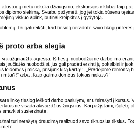
ostogų metu nekelia džiaugsmo, ekskursijos ir klubai taip pat n
iplomo siekimą. Svarbu pažymėti, jog jei tokia būsena tęsiasi ilgi
ėjimą viskuo aplink, būtinai kreipkitės į gydytoją.
roblemų, tai gali reikšti, kad tiesiog neradote savo tikrųjų intere
š proto arba slegia
ra užgniaužta agresija. Iš tiesų, nuobodžiame darbe ima erzinti 
 jaučiatės nuobodžiai, jus gali pradėti erzinti jų pokalbiai ir juo
 leidomės į mišką, prisijunk kitą kartą!“, „Pradėjome remontą but
rimtai?!“ arba „Kaip galima domėtis tokiais niekais?“
lanus
esate linkę tiesiog ieškoti darbo pasiūlymų ar užsirašyti į kursus. 
 kitus ne visada akivaizdžius žingsnius. Kai pažįstami, išplėtę ak
s smarkiai susierzinate.
 turi nerašytą draudimą realizuoti savo tikruosius tikslus. Todėl
tumėte.