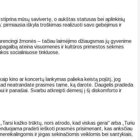
 stiprina mūsų savivertę, o aukštas statusas bei aplinkinių
irmiausia iškyla troškimas realizuoti savo gebėjimus ir
onkurencingi žmonės – tačiau laimėjimo džiaugsmas jų gyvenime
t į pagalbą ateina visuomenės ir kultūros primestos sėkmės
aukos socialiniuose tinkluose.
kaip kino ar koncertų lankymas palieka keistą pojūtį, jog
ja, kad neatrandate prasmės tame, ką darote. Daugelis pradeda
ui ir panašiai. Svarbu atkreipti dėmesį į šį diskomforto ir
 „Tarsi kažko trūktų, nors atrodo, kad viskas gerai“ arba „Turiu
menduojama pradėti ieškoti prasmės prisimenant, kas anksčiau
reikalingomis ir jėgas sekinačiomis veiklomis bei santykiais,