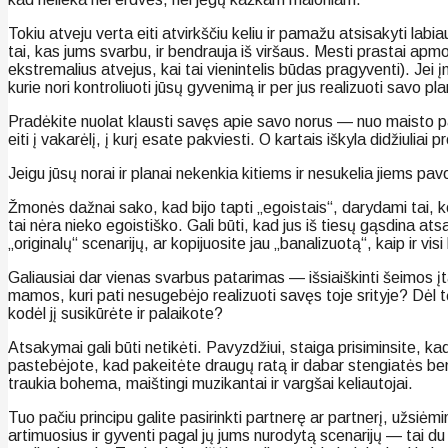
Tokiu atveju verta eiti atvirkščiu keliu ir pamažu atsisakyti lab
tai, kas jums svarbu, ir bendrauja iš viršaus. Mesti prastai apm
ekstremalius atvejus, kai tai vienintelis būdas pragyventi). Je
kurie nori kontroliuoti jūsų gyvenimą ir per jus realizuoti savo 
Pradėkite nuolat klausti savęs apie savo norus — nuo maisto pa
eiti į vakarėlį, į kurį esate pakviesti. O kartais iškyla didžiulia
Jeigu jūsų norai ir planai nekenkia kitiems ir nesukelia jiems pav
Žmonės dažnai sako, kad bijo tapti „egoistais“, darydami tai, ko 
tai nėra nieko egoistiško. Gali būti, kad jus iš tiesų gąsdina 
„originalų“ scenarijų, ar kopijuosite jau „banalizuotą“, kaip ir visi k
Galiausiai dar vienas svarbus patarimas — išsiaiškinti šeimos į
mamos, kuri pati nesugebėjo realizuoti savęs toje srityje? Dėl 
kodėl jį susikūrėte ir palaikote?
Atsakymai gali būti netikėti. Pavyzdžiui, staiga prisiminsite, k
pastebėjote, kad pakeitėte draugų ratą ir dabar stengiatės bendra
traukia bohema, maištingi muzikantai ir vargšai keliautojai.
Tuo pačiu principu galite pasirinkti partnerę ar partnerį, užsiė
artimuosius ir gyventi pagal jų jums nurodytą scenarijų — tai du 