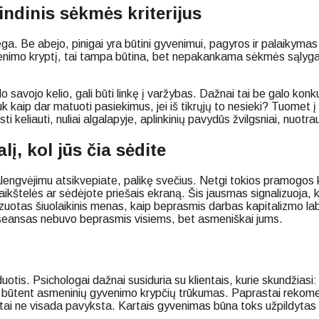
ndinis sėkmės kriterijus
ėga. Be abejo, pinigai yra būtini gyvenimui, pagyros ir palaikymas
nimo kryptį, tai tampa būtina, bet nepakankama sėkmės sąlyga: p
o savojo kelio, gali būti linkę į varžybas. Dažnai tai be galo k
Juk kaip dar matuoti pasiekimus, jei iš tikrųjų to nesieki? Tuome
ti keliauti, nuliai algalapyje, aplinkinių pavydūs žvilgsniai, nuotr
į, kol jūs čia sėdite
palengvėjimu atsikvepiate, palikę svečius. Netgi tokios pramogos 
ių aikštelės ar sėdėjote priešais ekraną. Šis jausmas signalizuo
alizuotas šiuolaikinis menas, kaip beprasmis darbas kapitalizmo lab
o seansas nebuvo beprasmis visiems, bet asmeniškai jums.
tis. Psichologai dažnai susiduria su klientais, kurie skundžiasi:
asi būtent asmeninių gyvenimo krypčių trūkumas. Paprastai reko
tai ne visada pavyksta. Kartais gyvenimas būna toks užpildytas ne