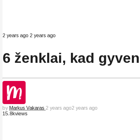
2 years ago
2 years ago
6 ženklai, kad gyve
by
Markus Vakaras
2 years ago
2 years ago
15.8k
views