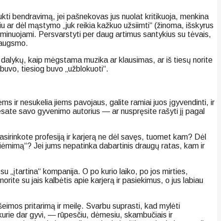
aukti bendravimą, jei pašnekovas jus nuolat kritikuoja, menkina
iu ar dėl mąstymo „juk reikia kažkuo užsiimti“ (žinoma, išskyrus
riminuojami. Persvarstyti per daug artimus santykius su tėvais,
žiaugsmo.
 dalykų, kaip mėgstama muzika ar klausimas, ar iš tiesų norite
a buvo, tiesiog buvo „užblokuoti“.
s ir nesukelia jiems pavojaus, galite ramiai juos įgyvendinti, ir
esate savo gyvenimo autorius — ar nuspręsite rašyti jį pagal
asirinkote profesiją ir karjerą ne dėl savęs, tuomet kam? Dėl
žsiėmimą“? Jei jums nepatinka dabartinis draugų ratas, kam ir
u „įtartina“ kompanija. O po kurio laiko, po jos mirties,
rite su jais kalbėtis apie karjerą ir pasiekimus, o jus labiau
šeimos pritarimą ir meilę. Svarbu suprasti, kad mylėti
, kurie dar gyvi, — rūpesčiu, dėmesiu, skambučiais ir