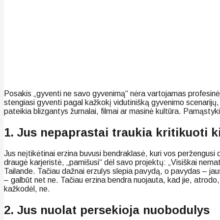
Posakis „gyventi ne savo gyvenimą“ nėra vartojamas profesinėje p
stengiasi gyventi pagal kažkokį vidutinišką gyvenimo scenarijų
pateikia blizgantys žurnalai, filmai ar masinė kultūra. Pamąsty
1. Jus nepaprastai traukia kritikuoti
Jus neįtikėtinai erzina buvusi bendraklasė, kuri vos peržengusi
draugė karjeristė, „pamišusi“ dėl savo projektų: „Visiškai nema
Tailande. Tačiau dažnai erzulys slepia pavydą, o pavydas – jaus
– galbūt net ne. Tačiau erzina bendra nuojauta, kad jie, atrodo, 
kažkodėl, ne.
2. Jus nuolat persekioja nuobodulys