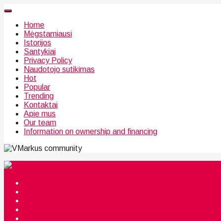
Home
Mėgstamiausi
Istorijos
Santykiai
Privacy Policy
Naudotojo sutikimas
Hot
Popular
Trending
Kontaktai
Apie mus
Our team
Information on ownership and financing
community
Mėgstamiausi
Istorijos
Santykiai
Privacy Policy
Citata