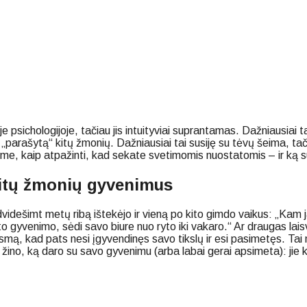
sichologijoje, tačiau jis intuityviai suprantamas. Dažniausiai tai
, „parašytą“ kitų žmonių. Dažniausiai tai susiję su tėvų šeima, 
kime, kaip atpažinti, kad sekate svetimomis nuostatomis – ir ką s
 kitų žmonių gyvenimus
 dvidešimt metų ribą ištekėjo ir vieną po kito gimdo vaikus: „Ka
to gyvenimo, sėdi savo biure nuo ryto iki vakaro.“ Ar draugas la
mą, kad pats nesi įgyvendinęs savo tikslų ir esi pasimetęs. Tai n
žino, ką daro su savo gyvenimu (arba labai gerai apsimeta): jie kur