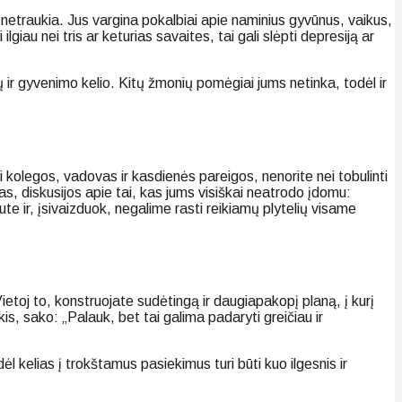
etraukia. Jus vargina pokalbiai apie naminius gyvūnus, vaikus,
au nei tris ar keturias savaites, tai gali slėpti depresiją ar
sų ir gyvenimo kelio. Kitų žmonių pomėgiai jums netinka, todėl ir
kolegos, vadovas ir kasdienės pareigos, nenorite nei tobulinti
kas, diskusijos apie tai, kas jums visiškai neatrodo įdomu:
e ir, įsivaizduok, negalime rasti reikiamų plytelių visame
Vietoj to, konstruojate sudėtingą ir daugiapakopį planą, į kurį
is, sako: „Palauk, bet tai galima padaryti greičiau ir
 kelias į trokštamus pasiekimus turi būti kuo ilgesnis ir