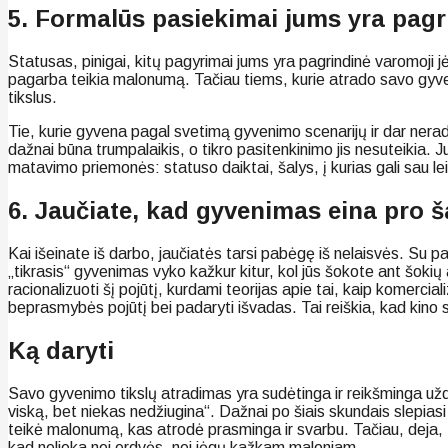
5. Formalūs pasiekimai jums yra pagri
Statusas, pinigai, kitų pagyrimai jums yra pagrindinė varomoji j
pagarba teikia malonumą. Tačiau tiems, kurie atrado savo gyve
tikslus.
Tie, kurie gyvena pagal svetimą gyvenimo scenarijų ir dar nerad
dažnai būna trumpalaikis, o tikro pasitenkinimo jis nesuteikia. 
matavimo priemonės: statuso daiktai, šalys, į kurias gali sau leis
6. Jaučiate, kad gyvenimas eina pro šal
Kai išeinate iš darbo, jaučiatės tarsi pabėgę iš nelaisvės. Su 
„tikrasis“ gyvenimas vyko kažkur kitur, kol jūs šokote ant šok
racionalizuoti šį pojūtį, kurdami teorijas apie tai, kaip komerci
beprasmybės pojūtį bei padaryti išvadas. Tai reiškia, kad kin
Ką daryti
Savo gyvenimo tikslų atradimas yra sudėtinga ir reikšminga užduo
viską, bet niekas nedžiugina“. Dažnai po šiais skundais slepi
teikė malonumą, kas atrodė prasminga ir svarbu. Tačiau, deja, 
kad nelieka nei erdvės, nei jėgų kažkam maloniam.