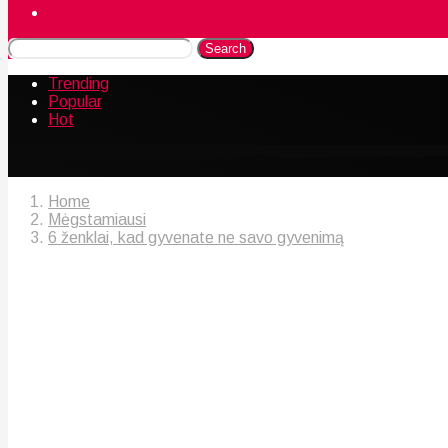
Naudingos gudrybės
Search
Trending
Popular
Hot
Home
Mėgstamiausi
6 ženklai, kad gyvenate ne savo gyvenimą