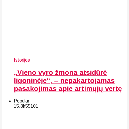
Istorijos
„Vieno vyro žmona atsidūrė
ligoninėje“, – nepakartojamas
pasakojimas apie artimųjų vertę
Popular
15.8k
55
101