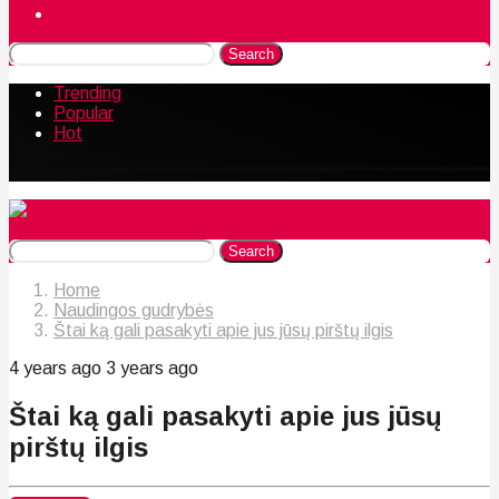
Naudingos gudrybės
Search
Trending
Popular
Hot
Search
Home
Naudingos gudrybės
Štai ką gali pasakyti apie jus jūsų pirštų ilgis
4 years ago
3 years ago
Štai ką gali pasakyti apie jus jūsų
pirštų ilgis