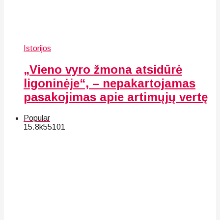
Istorijos
„Vieno vyro žmona atsidūrė
ligoninėje“, – nepakartojamas
pasakojimas apie artimųjų vertę
Popular
15.8k
55
101