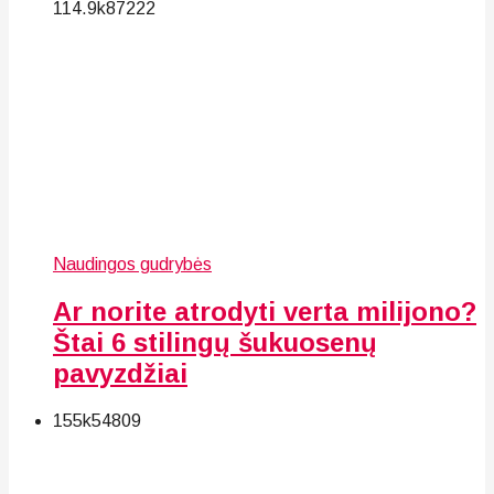
114.9k
87
222
Naudingos gudrybės
Ar norite atrodyti verta milijono?
Štai 6 stilingų šukuosenų
pavyzdžiai
155k
54
809