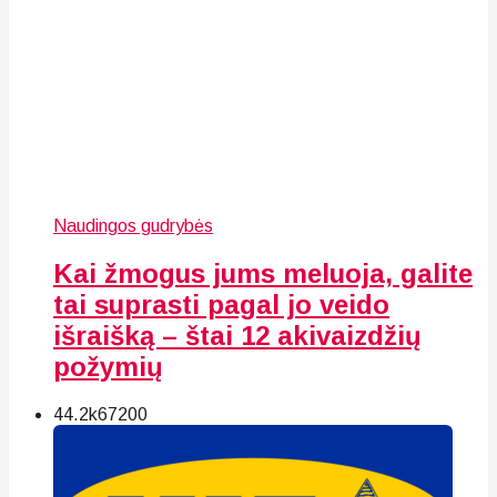
Naudingos gudrybės
Kai žmogus jums meluoja, galite
tai suprasti pagal jo veido
išraišką – štai 12 akivaizdžių
požymių
44.2k
67
200