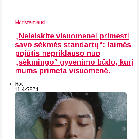
Mėgstamiausi
„Neleiskite visuomenei primesti
savo sėkmės standartų“: laimės
pojūtis nepriklauso nuo
„sėkmingo“ gyvenimo būdo, kurį
mums primeta visuomenė.
Hot
11.4k
75
74