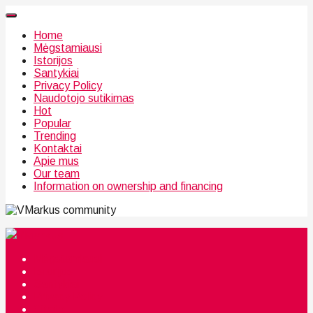
Home
Mėgstamiausi
Istorijos
Santykiai
Privacy Policy
Naudotojo sutikimas
Hot
Popular
Trending
Kontaktai
Apie mus
Our team
Information on ownership and financing
community
Mėgstamiausi
Istorijos
Santykiai
Privacy Policy
Citata