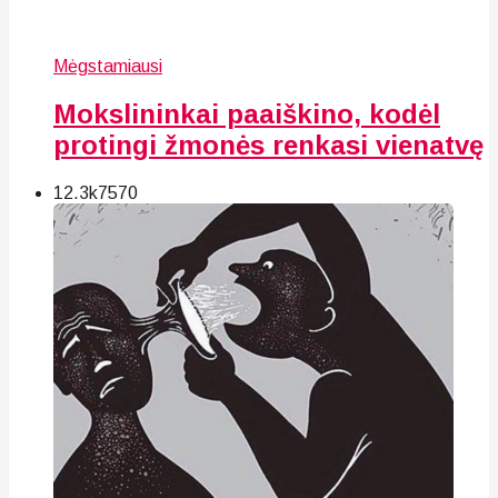
Mėgstamiausi
Mokslininkai paaiškino, kodėl
protingi žmonės renkasi vienatvę
12.3k
75
70