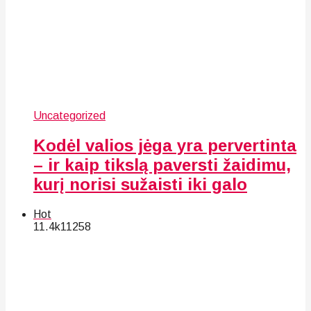
Uncategorized
Kodėl valios jėga yra pervertinta
– ir kaip tikslą paversti žaidimu,
kurį norisi sužaisti iki galo
Hot
11.4k
112
58