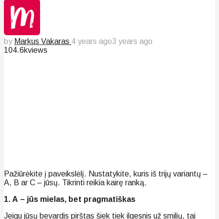
by
Markus Vakaras
4 years ago
3 years ago
104.6k
views
Pažiūrėkite į paveikslėlį. Nustatykite, kuris iš trijų variantų –
A, B ar C – jūsų. Tikrinti reikia kairę ranką.
1. А – jūs mielas, bet pragmatiškas
Jeigu jūsų bevardis pirštas šiek tiek ilgesnis už smilių, tai