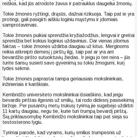
reiškia, kad jūs atrodote žavus ir patrauklus daugeliui žmonių.
Tokie žmonės ryžtingi, drąsūs, dažnai rizikuoja. Taip pat ie yra
protingi, gali pasigirti aiškiu loginiu mąstymu ir įdomiais
samprotavimais.
Tokie žmonės puikiai sprendžia kryžiažodžius, lengvai ir greitai
sprendžia bet kokius loginius uždavinius. Dar vienas įdomus
faktas – tokie žmonės uždirba daugiau už kitus. Merginoms
reikia atkreipti dėmesį į pirštų ilgį, taip pat ar yra ant
bevardžio piršto sutuoktuvių žiedas. Ir jeigu jo ten nėra – jūs
turite šansų susieti savo gyvenimą su tokiu žmogumi, kurį
lydės sėkmė.
Tokie žmonės paprastai tampa geriausiais mokslininkais,
inžinieriais ir kariškiais.
Kembridžo universiteto mokslininkai išsiaiškino, kad jeigu
bevardis pirštas ilgesnis už smilių, tai rodo didesnį pasisekimą
biržoje. Per pusantrų metų trukusį tyrimą jie sugebėjo uždirbti
11 kartų daugiau, negu tie, kurie turi trumpą bevardį pirštą.
Šią priklausomybę Kembridžo mokslininkai taip pat sieja su
testosterono lygiu.
Tyrimai parodė, kad vyrams, kurių smilius trumpesnis už