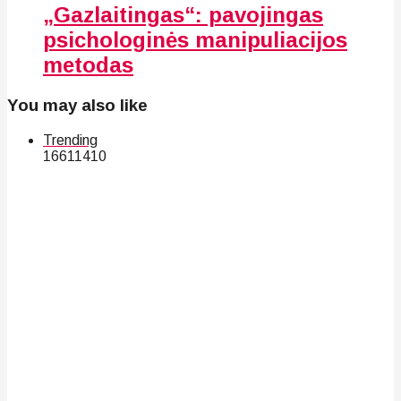
„Gazlaitingas“: pavojingas
psichologinės manipuliacijos
metodas
You may also like
Trending
166
114
10