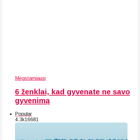
Mėgstamiausi
6 ženklai, kad gyvenate ne savo
gyvenimą
Popular
4.3k
166
81