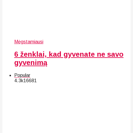
Mėgstamiausi
6 ženklai, kad gyvenate ne savo
gyvenimą
Popular
4.3k
166
81