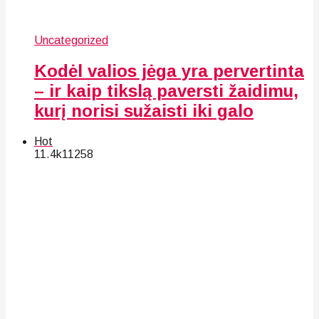
Uncategorized
Kodėl valios jėga yra pervertinta
– ir kaip tikslą paversti žaidimu,
kurį norisi sužaisti iki galo
Hot
11.4k
112
58