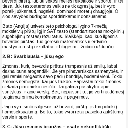
bevardį pirštą, labiau sekasi meilės reikaluose ir sporte. Ir tai
tiesa. Juk testosteronas veikia ne tik agresiją, bet ir vyro
poreikį užkariauti, nugalėti, dominuoti moterų draugijoje. O
šios savybės būdingos sportininkams ir donžuanams.
Bato (Anglija) universiteto psichologai lygino 7-mečių
moksleivių pirštų ilgį ir SAT testo (standartizuotas mokyklinių
sugebėjimų testas) rezultatus. Išaiškėjo, kad, kuo ilgesnis
bevardis pirštas, tuo geresni matematikos ir erdvinio
mąstymo testų rezultatai, ir blogesni – žodinių užduočių.
2. В: Svarbiausia – jūsų ego
Žmonės, kurių bevardis pirštas trumpesnis už smilių, labai
dažnai būna arogantiški. Jie yra pilnavertiškos asmenybės, ir
gali ramiai mėgautis savo pačių bendrija, būdami vieni. Tokie
žmonės nemėgsta, kai juos trukdo. Paprastai tokie žmonės
niekada pirmi nieko nesiūlo. Tai galima pasakyti ir apie
santykius, ir apie verslą. Bet, nepaisant to, jie vertina dėmesį,
teigiamai priima komplimentus ir pagyrimus.
Jeigu vyro smilius ilgesnis už bevardį pirštą, jis turi polinkį į
homoseksualumą. Be to, tokie vyrai retai pasiekia aukštumų
versle ir sporte.
3. С: Jūsų esminis bruožas – esate nekonfliktiški