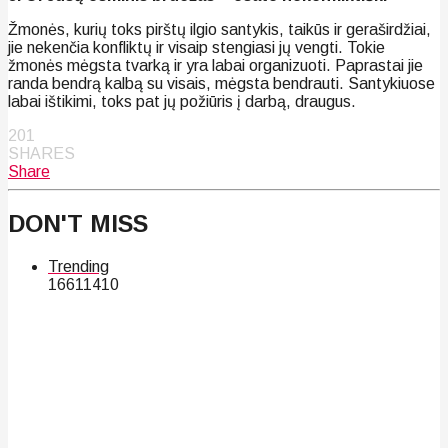
Žmonės, kurių toks pirštų ilgio santykis, taikūs ir geraširdžiai,
jie nekenčia konfliktų ir visaip stengiasi jų vengti. Tokie
žmonės mėgsta tvarką ir yra labai organizuoti. Paprastai jie
randa bendrą kalbą su visais, mėgsta bendrauti. Santykiuose
labai ištikimi, toks pat jų požiūris į darbą, draugus.
201
SHARES
Share
DON'T MISS
Trending
166
114
10