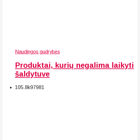
Naudingos gudrybės
Produktai, kurių negalima laikyti
šaldytuve
105.8k
97
981