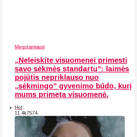
Mėgstamiausi
„Neleiskite visuomenei primesti
savo sėkmės standartų“: laimės
pojūtis nepriklauso nuo
„sėkmingo“ gyvenimo būdo, kurį
mums primeta visuomenė.
Hot
11.4k
75
74