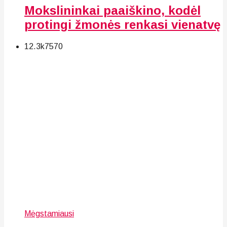
Mokslininkai paaiškino, kodėl
protingi žmonės renkasi vienatvę
12.3k
75
70
Mėgstamiausi