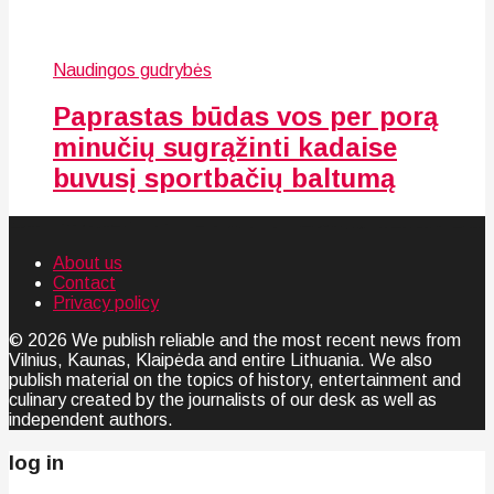
Naudingos gudrybės
Paprastas būdas vos per porą
minučių sugrąžinti kadaise
buvusį sportbačių baltumą
About us
Contact
Privacy policy
© 2026 We publish reliable and the most recent news from
Vilnius, Kaunas, Klaipėda and entire Lithuania. We also
publish material on the topics of history, entertainment and
culinary created by the journalists of our desk as well as
independent authors.
log in