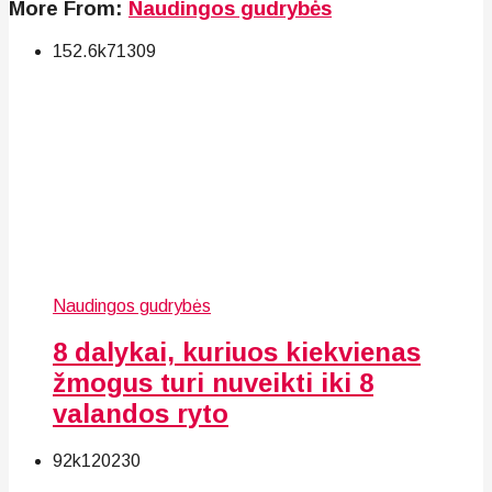
More From:
Naudingos gudrybės
152.6k
71
309
Naudingos gudrybės
8 dalykai, kuriuos kiekvienas
žmogus turi nuveikti iki 8
valandos ryto
92k
120
230