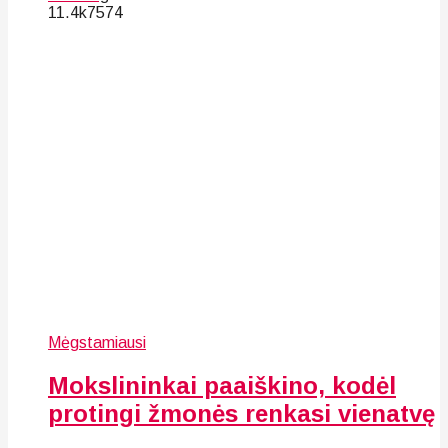
11.4k
75
74
Mėgstamiausi
Mokslininkai paaiškino, kodėl
protingi žmonės renkasi vienatvę