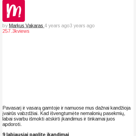
by
Markus Vakaras
4 years ago
3 years ago
257.3k
views
Pavasarį ir vasarą gamtoje ir namuose mus dažnai kandžioja
įvairūs vabzdžiai. Kad išvengtumėte nemalonių pasekmių,
labai svarbu išmokti atskirti įkandimus ir tinkamai juos
apdoroti.
9 labiausiai paplitę įkandimai