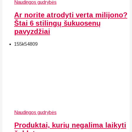
Naudingos gudrybės
Ar norite atrodyti verta milijono?
Štai 6 stilingų šukuosenų
pavyzdžiai
155k
54
809
Naudingos gudrybės
Produktai, kurių negalima laikyti