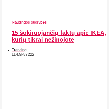
Naudingos gudrybės
15 šokiruojančių faktų apie IKEA,
kurių tikrai nežinojote
Trending
114.9k
87
222