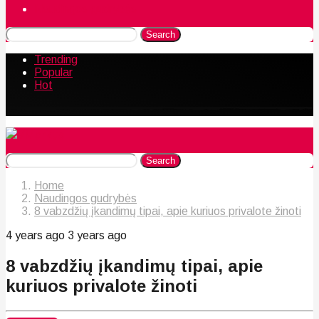
Naudingos gudrybės
Search
Trending
Popular
Hot
Search
Home
Naudingos gudrybės
8 vabzdžių įkandimų tipai, apie kuriuos privalote žinoti
4 years ago
3 years ago
8 vabzdžių įkandimų tipai, apie
kuriuos privalote žinoti