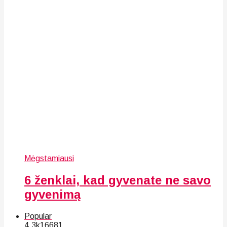
Mėgstamiausi
6 ženklai, kad gyvenate ne savo
gyvenimą
Popular
4.3k
166
81