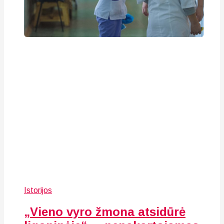
Istorijos
„Vieno vyro žmona atsidūrė