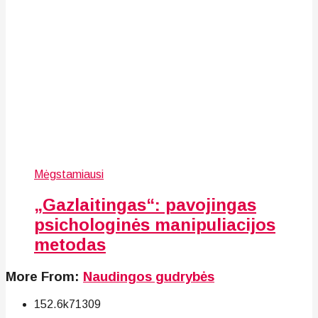
Mėgstamiausi
„Gazlaitingas“: pavojingas
psichologinės manipuliacijos
metodas
More From:
Naudingos gudrybės
152.6k
71
309