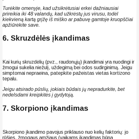
Turėkite omenyje, kad užsikrėtusiai erkei dažniausiai
prireikia iki 48 valandų, kad užkrėstų jus virusu, todėl
kiekvieną kartą grįžę iš miško ar pabuvę gamtoje kruopščiai
apžiūrėkite save.
6. Skruzdėlės įkandimas
Kai kurių skruzdėlių (pvz., raudonųjų) įkandimai yra nuodingi ir
žmogui sukelia niežulį, uždegimą bei odos sudirginimą. Jeigu
simptomai nepraeina, patepkite pažeistas vietas kortizono
tepalu.
Jeigu atsirado pūslių, jokiais būdais jų nepradurkite, bet
nedelsdami kreipkitės į gydytoją.
7. Skorpiono įkandimas
Skorpiono įkandimo pavojus priklauso nuo kelių faktorių: jo
rūšies, žmogaus amžiaus (vaikams įkandimas būna