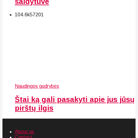
šaldytuve
104.6k
57
201
Naudingos gudrybės
Štai ką gali pasakyti apie jus jūsų
pirštų ilgis
About us
Contact