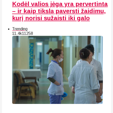
Kodėl valios jėga yra pervertinta
– ir kaip tikslą paversti žaidimu,
kurį norisi sužaisti iki galo
Trending
11.4k
112
58