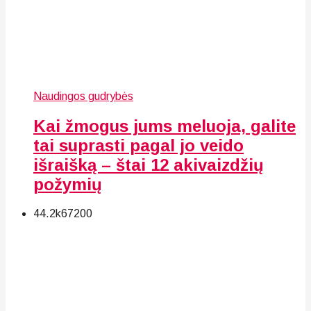
Naudingos gudrybės
Kai žmogus jums meluoja, galite
tai suprasti pagal jo veido
išraišką – štai 12 akivaizdžių
požymių
44.2k
67
200