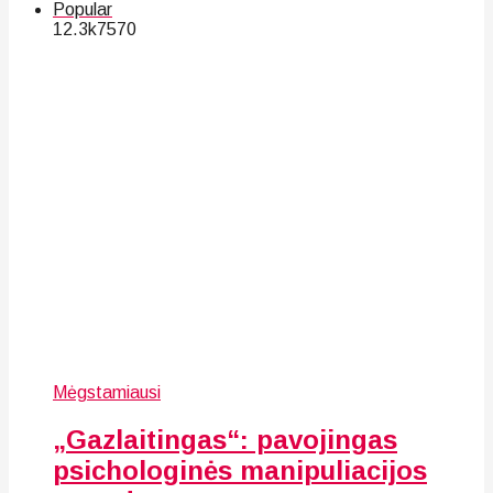
Popular
12.3k
75
70
Mėgstamiausi
„Gazlaitingas“: pavojingas
psichologinės manipuliacijos