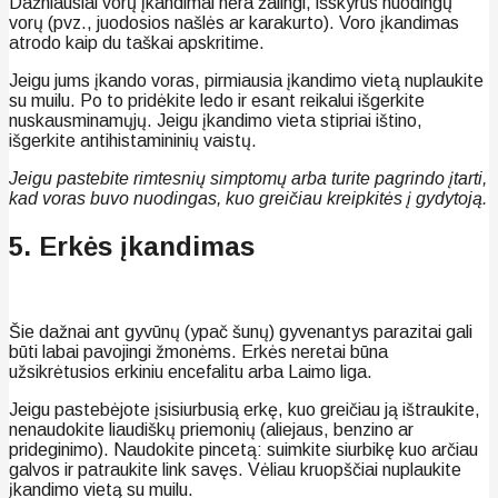
Dažniausiai vorų įkandimai nėra žalingi, išskyrus nuodingų
vorų (pvz., juodosios našlės ar karakurto). Voro įkandimas
atrodo kaip du taškai apskritime.
Jeigu jums įkando voras, pirmiausia įkandimo vietą nuplaukite
su muilu. Po to pridėkite ledo ir esant reikalui išgerkite
nuskausminamųjų. Jeigu įkandimo vieta stipriai ištino,
išgerkite antihistamininių vaistų.
Jeigu pastebite rimtesnių simptomų arba turite pagrindo įtarti,
kad voras buvo nuodingas, kuo greičiau kreipkitės į gydytoją.
5. Erkės įkandimas
Šie dažnai ant gyvūnų (ypač šunų) gyvenantys parazitai gali
būti labai pavojingi žmonėms. Erkės neretai būna
užsikrėtusios erkiniu encefalitu arba Laimo liga.
Jeigu pastebėjote įsisiurbusią erkę, kuo greičiau ją ištraukite,
nenaudokite liaudiškų priemonių (aliejaus, benzino ar
prideginimo). Naudokite pincetą: suimkite siurbikę kuo arčiau
galvos ir patraukite link savęs. Vėliau kruopščiai nuplaukite
įkandimo vietą su muilu.