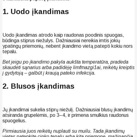
1. Uodo įkandimas
Uodo įkandimas atrodo kaip raudonas poodinis spuogas,
būdinga stiprus niežulys. Dažniausiai nereikia imtis jokių
ypatingų priemonių, nebent įkandimo vietą patepti kokiu nors
tepalu.
Bet jeigu po įkandimo pakyla aukšta temperatūra, pradeda
skaudėti sąnarius arba padidėję limfmazgi1ai, reikėtų kreiptis
į gydytoją – galbūt į kraują pateko infekcija.
2. Blusos įkandimas
Jų įkandimai sukelia stiprų niežulį. Dažniausiai blusų įkandimų
atsiranda grupelėmis, po 3–4, ir primena smulkius raudonus
spuogelius.
Pirmiausia juos reikėtų nuplauti su muilu. Tada įkandimų
vietas patepkite cinko tepalu arba kita priemone, mažinančia