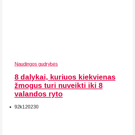
Naudingos gudrybės
8 dalykai, kuriuos kiekvienas
žmogus turi nuveikti iki 8
valandos ryto
92k
120
230