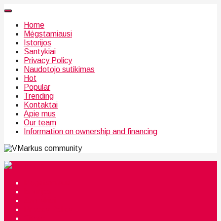
Home
Mėgstamiausi
Istorijos
Santykiai
Privacy Policy
Naudotojo sutikimas
Hot
Popular
Trending
Kontaktai
Apie mus
Our team
Information on ownership and financing
community
Mėgstamiausi
Istorijos
Santykiai
Privacy Policy
Citata