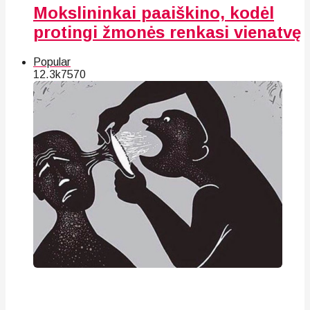
Mokslininkai paaiškino, kodėl
protingi žmonės renkasi vienatvę
Popular
12.3k
75
70