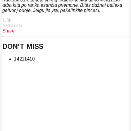
arba kita po ranka esančia priemone. Bitės dažnai palieka
geluonį odoje. Jeigu jis yra, pašalinkite pincetu.
1.8k
SHARES
Share
DON'T MISS
142
114
10