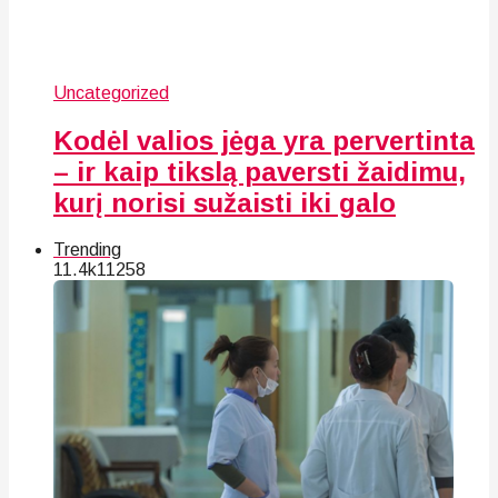
Uncategorized
Kodėl valios jėga yra pervertinta
– ir kaip tikslą paversti žaidimu,
kurį norisi sužaisti iki galo
Trending
11.4k
112
58