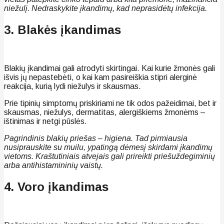
niežulį. Nedraskykite įkandimų, kad neprasidėtų infekcija.
3. Blakės įkandimas
Blakių įkandimai gali atrodyti skirtingai. Kai kurie žmonės gali
išvis jų nepastebėti, o kai kam pasireiškia stipri alerginė
reakcija, kurią lydi niežulys ir skausmas.
Prie tipinių simptomų priskiriami ne tik odos pažeidimai, bet ir
skausmas, niežulys, dermatitas, alergiškiems žmonėms –
ištinimas ir netgi pūslės.
Pagrindinis blakių priešas – higiena. Tad pirmiausia
nusiprauskite su muilu, ypatingą dėmesį skirdami įkandimų
vietoms. Kraštutiniais atvejais gali prireikti priešuždegiminių
arba antihistamininių vaistų.
4. Voro įkandimas