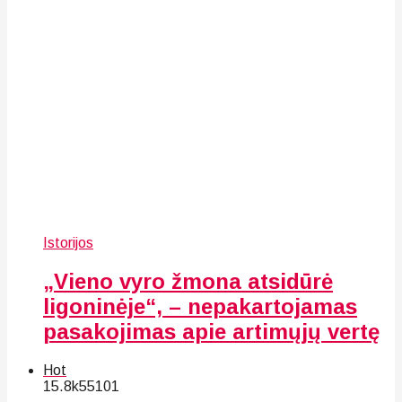
Istorijos
„Vieno vyro žmona atsidūrė
ligoninėje“, – nepakartojamas
pasakojimas apie artimųjų vertę
Hot
15.8k
55
101