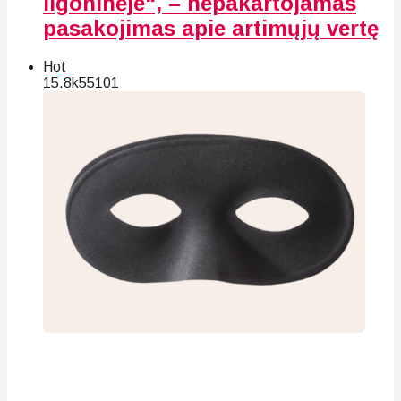
ligoninėje“, – nepakartojamas
pasakojimas apie artimųjų vertę
Hot
15.8k
55
101