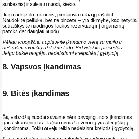
sunkesnis) ir suleistų nuodų kiekio.
Jeigu odoje liko geluonis, pirmiausia reikia jį pašalinti.
Naudokite peiliuką, bet ne pincetą – yra tikimybė, kad netyčia
sutraiškysite nuodingos liaukos rezervuarą ir į organizmą
pateks dar daugiau nuodų.
Vėliau kruopščiai nuplaukite įkandimo vietą su muilu ir
dešimčiai minučių uždėkite ledo. Pakartokite procedūrą.
Jeigu būklė blogėja, nedelsdami kreipkitės į gydytoją.
8. Vapsvos įkandimas
9. Bitės įkandimas
Šių vabzdžių nuodai savaime nėra pavojingi, nors įkandimas
gana skausmingas. Tačiau nemažai žmonių yra alergiški jų
įkandimams. Tokiu atveju reikia nedelsiant kreiptis į gydytoją.
Kad sumažintumėte tinimą, patepkite įkandimo vietą actu