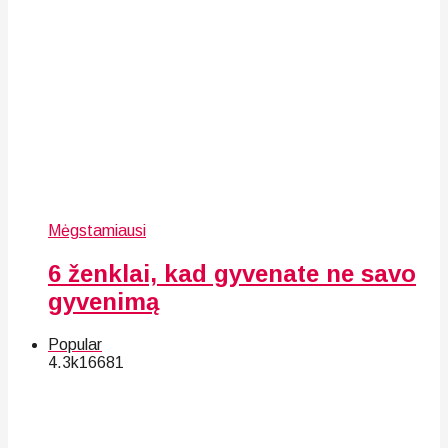
Mėgstamiausi
6 ženklai, kad gyvenate ne savo
gyvenimą
Popular
4.3k
166
81