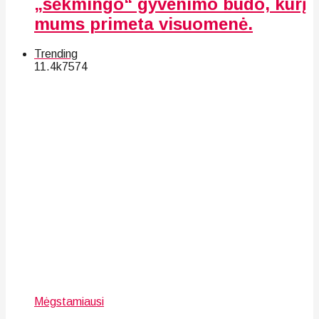
„sėkmingo“ gyvenimo būdo, kurį
mums primeta visuomenė.
Trending
11.4k
75
74
Mėgstamiausi