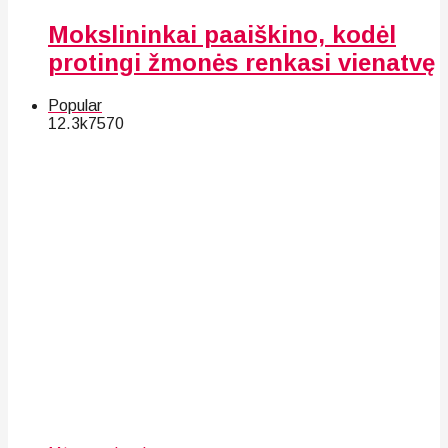
Mokslininkai paaiškino, kodėl
protingi žmonės renkasi vienatvę
Popular
12.3k
75
70