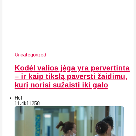
Uncategorized
Kodėl valios jėga yra pervertinta
– ir kaip tikslą paversti žaidimu,
kurį norisi sužaisti iki galo
Hot
11.4k
112
58