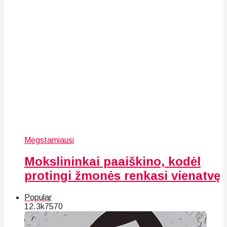
Mėgstamiausi
Mokslininkai paaiškino, kodėl
protingi žmonės renkasi vienatvę
Popular
12.3k
75
70