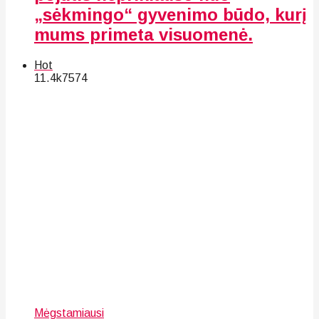
„sėkmingo“ gyvenimo būdo, kurį
mums primeta visuomenė.
Hot
11.4k
75
74
Mėgstamiausi