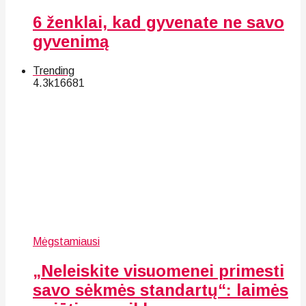
6 ženklai, kad gyvenate ne savo
gyvenimą
Trending
4.3k
166
81
Mėgstamiausi
„Neleiskite visuomenei primesti
savo sėkmės standartų“: laimės