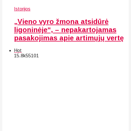
Istorijos
„Vieno vyro žmona atsidūrė
ligoninėje“, – nepakartojamas
pasakojimas apie artimųjų vertę
Hot
15.8k
55
101