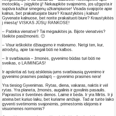
motociklą – įsigykite jį! Nekaupkite svajonėms, jos užgęsta ir
supūva kažkur smegenų užkampiuose! Visada svajojote apie
kalnus, bet prakaituojate biure? Kraustykitės į kalnus!
Gyvenate kalnuose, bet norite prakaituoti biure? Kraustykitės
į miestą! VISKAS JŪSŲ RANKOSE!
– Patinka vienatvė? Tai mėgaukitės ja. Bijote vienatvės?
Išeikite pasižmonėti. 🙂
– Visur ieškokite džiaugsmo ir malonumo. Netgi ten, kur,
atrodytų, apie tai negali būti nė kalbos.
– Ir svarbiausia – žmonės, gyvenimo būdas turi būti ne
sveikas, o LAIMINGAS!
Ir apskritai aš tuoj atskleisiu jums svarbiausią gyvenimo ir
gyvenimo prasmės paslaptį – gyvenimo prasmės nėra!
Yra tiesiog Gyvenimas. Rytas, diena, vakaras, naktis ir vėl
rytas. Yra planeta, žmonės, augalinis ir gyvulinis pasaulis.
Paprastos ir šventinės dienos. Laimė ir bėda. Ir yra Mirtis. Ir ji
ateina bet kuriuo laiku, bet kuriame amžiuje. Tad ar turite laiko
gyventi svetimomis svajonėmis, primestomis idėjomis ir
visuomenės normomis?