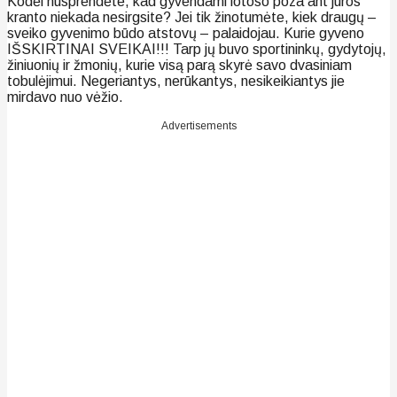
Kodėl nusprendėte, kad gyvendami lotoso poza ant jūros
kranto niekada nesirgsite? Jei tik žinotumėte, kiek draugų –
sveiko gyvenimo būdo atstovų – palaidojau. Kurie gyveno
IŠSKIRTINAI SVEIKAI!!! Tarp jų buvo sportininkų, gydytojų,
žiniuonių ir žmonių, kurie visą parą skyrė savo dvasiniam
tobulėjimui. Negeriantys, nerūkantys, nesikeikiantys jie
mirdavo nuo vėžio.
Advertisements