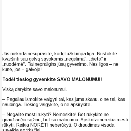
Jūs niekada nesuprasite, kodėl užklumpa liga. Nustokite
kvaršinti sau galvą sąvokomis „negalima“, „dieta“ ir
„nuodėmė“. Tai neprailgins jūsų gyvenimo. Nes ligos – ne
kūne, jos – galvoje!
Todėl tiesiog gyvenkite SAVO MALONUMUI!
Viską darykite savo malonumui.
– Pagaliau išmokite valgyti tai, kas jums skanu, o ne tai, kas
naudinga. Tiesiog valgykite, o ne apsirykite.
– Negalite mesti rūkyti? Nemeskite! Bet rūkykite ne
griaužiančia sąžine, bet su malonumu. Apskritai nereikia mesti
rūkyti. Reikia NORĖTI neberūkyti. O draudimas visada
suveikia atvirkščiai.