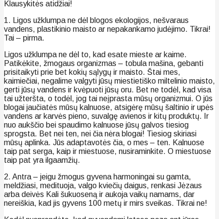
Klausykitės atidžiai!
1. Ligos užklumpa ne dėl blogos ekologijos, nešvaraus
vandens, plastikinio maisto ar nepakankamo judėjimo. Tikrai!
Tai – pirma.
Ligos užklumpa ne dėl to, kad esate mieste ar kaime.
Patikėkite, žmogaus organizmas – tobula mašina, gebanti
prisitaikyti prie bet kokių sąlygų ir maisto. Štai mes,
kaimiečiai, negalime valgyti jūsų miestietiško miltelinio maisto,
gerti jūsų vandens ir kvėpuoti jūsų oru. Bet ne todėl, kad visa
tai užteršta, o todėl, jog tai neįprasta mūsų organizmui. O jūs
blogai jaučiatės mūsų kalnuose, atsigėrę mūsų šaltinio ir upės
vandens ar karvės pieno, suvalgę avienos ir kitų produktų. Ir
nuo aukščio bei spaudimo kalnuose jūsų galvos tiesiog
sprogsta. Bet nei ten, nei čia nėra blogai! Tiesiog skiriasi
mūsų aplinka. Jūs adaptavotės čia, o mes – ten. Kalnuose
taip pat serga, kaip ir miestuose, nusiraminkite. O miestuose
taip pat yra ilgaamžių.
2. Antra – jeigu žmogus gyvena harmoningai su gamta,
meldžiasi, medituoja, valgo kviečių daigus, renkasi Jėzaus
arba deivės Kali šukuoseną ir aukoja vaikų namams, dar
nereiškia, kad jis gyvens 100 metų ir mirs sveikas. Tikrai ne!