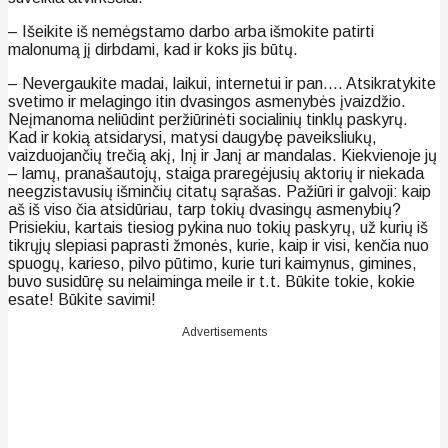
– Išeikite iš nemėgstamo darbo arba išmokite patirti
malonumą jį dirbdami, kad ir koks jis būtų.
– Nevergaukite madai, laikui, internetui ir pan…. Atsikratykite
svetimo ir melagingo itin dvasingos asmenybės įvaizdžio.
Neįmanoma neliūdint peržiūrinėti socialinių tinklų paskyrų.
Kad ir kokią atsidarysi, matysi daugybę paveiksliukų,
vaizduojančių trečią akį, Inį ir Janį ar mandalas. Kiekvienoje jų
– lamų, pranašautojų, staiga praregėjusių aktorių ir niekada
neegzistavusių išminčių citatų sąrašas. Pažiūri ir galvoji: kaip
aš iš viso čia atsidūriau, tarp tokių dvasingų asmenybių?
Prisiekiu, kartais tiesiog pykina nuo tokių paskyrų, už kurių iš
tikrųjų slepiasi paprasti žmonės, kurie, kaip ir visi, kenčia nuo
spuogų, karieso, pilvo pūtimo, kurie turi kaimynus, gimines,
buvo susidūrę su nelaiminga meile ir t.t. Būkite tokie, kokie
esate! Būkite savimi!
Advertisements