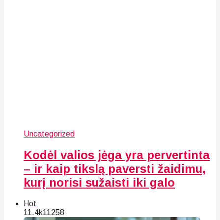
Uncategorized
Kodėl valios jėga yra pervertinta
– ir kaip tikslą paversti žaidimu,
kurį norisi sužaisti iki galo
Hot
11.4k
112
58