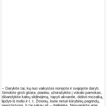
– Darykite tai, ką nuo vaikystės norėjote ir svajojote daryti.
Išmokite groti gitara, pianinu, užsirašykite į vokalo pamokas,
išbandykite kalnų slidinėjimą, tapyti akvarele, dėlioti mozaiką,
lipdyti iš molio ir t. t. Žmonių, kurie neturi kūrybinių pagrindų,
neegzistuoja. Ir tai sakau aš – dailininkė. Nesvajokite apie