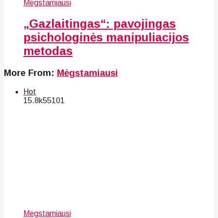
Mėgstamiausi
„Gazlaitingas“: pavojingas
psichologinės manipuliacijos
metodas
More From:
Mėgstamiausi
Hot
15.8k
55
101
Mėgstamiausi