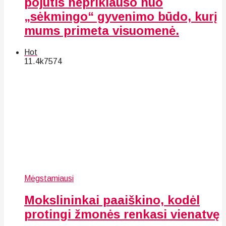
pojūtis nepriklauso nuo
„sėkmingo“ gyvenimo būdo, kurį
mums primeta visuomenė.
Hot
11.4k
75
74
Mėgstamiausi
Mokslininkai paaiškino, kodėl
protingi žmonės renkasi vienatvę