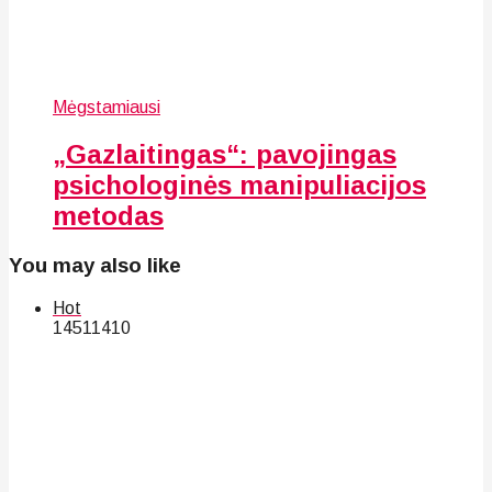
Mėgstamiausi
„Gazlaitingas“: pavojingas
psichologinės manipuliacijos
metodas
You may also like
Hot
145
114
10