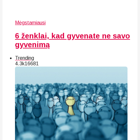
Mėgstamiausi
6 ženklai, kad gyvenate ne savo
gyvenimą
Trending
4.3k
166
81