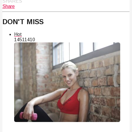
SHARES
Share
DON'T MISS
Hot
145
114
10