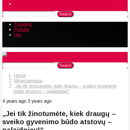
Naudingos gudrybės
Search
Trending
Popular
Hot
Search
Home
Mėgstamiausi
„Jei tik žinotumėte, kiek draugų – sveiko gyvenimo
būdo atstovų – palaidojau!“
4 years ago
3 years ago
„Jei tik žinotumėte, kiek draugų –
sveiko gyvenimo būdo atstovų –
palaidojau!“