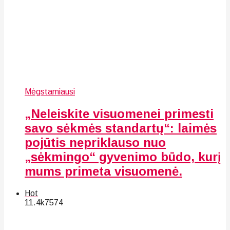
Mėgstamiausi
„Neleiskite visuomenei primesti
savo sėkmės standartų“: laimės
pojūtis nepriklauso nuo
„sėkmingo“ gyvenimo būdo, kurį
mums primeta visuomenė.
Hot
11.4k
75
74