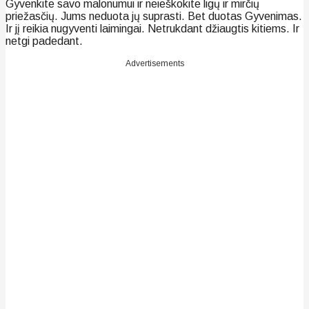
Gyvenkite savo malonumui ir neieškokite ligų ir mirčių
priežasčių. Jums neduota jų suprasti. Bet duotas Gyvenimas.
Ir jį reikia nugyventi laimingai. Netrukdant džiaugtis kitiems. Ir
netgi padedant.
Advertisements