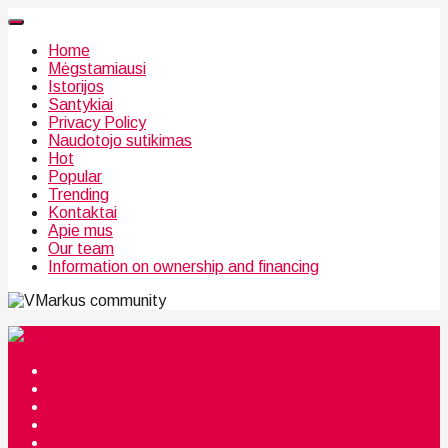
Home
Mėgstamiausi
Istorijos
Santykiai
Privacy Policy
Naudotojo sutikimas
Hot
Popular
Trending
Kontaktai
Apie mus
Our team
Information on ownership and financing
community
Mėgstamiausi
Istorijos
Santykiai
Privacy Policy
Citata