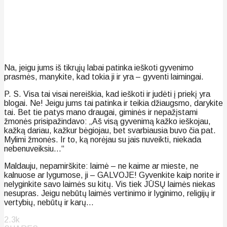
Na, jeigu jums iš tikrųjų labai patinka ieškoti gyvenimo
prasmės, manykite, kad tokia ji ir yra – gyventi laimingai.
P. S. Visa tai visai nereiškia, kad ieškoti ir judėti į priekį yra
blogai. Ne! Jeigu jums tai patinka ir teikia džiaugsmo, darykite
tai. Bet tie patys mano draugai, giminės ir nepažįstami
žmonės prisipažindavo: „Aš visą gyvenimą kažko ieškojau,
kažką dariau, kažkur bėgiojau, bet svarbiausia buvo čia pat.
Mylimi žmonės. Ir to, ką norėjau su jais nuveikti, niekada
nebenuveiksiu…“
Maldauju, nepamirškite: laimė – ne kaime ar mieste, ne
kalnuose ar lygumose, ji – GALVOJE! Gyvenkite kaip norite ir
nelyginkite savo laimės su kitų. Vis tiek JŪSŲ laimės niekas
nesupras. Jeigu nebūtų laimės vertinimo ir lyginimo, religijų ir
vertybių, nebūtų ir karų…
2.3k