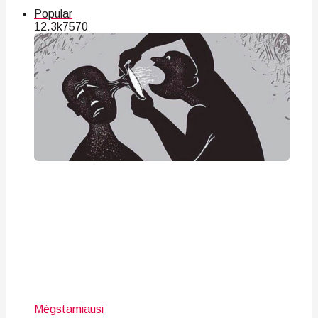
Popular
12.3k
75
70
Mėgstamiausi