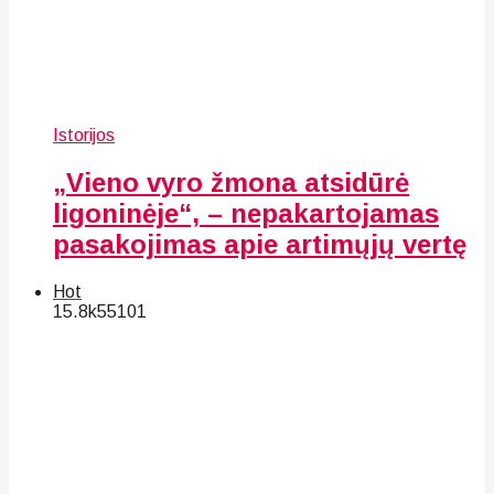
Istorijos
„Vieno vyro žmona atsidūrė
ligoninėje“, – nepakartojamas
pasakojimas apie artimųjų vertę
Hot
15.8k
55
101