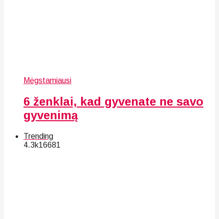
Mėgstamiausi
6 ženklai, kad gyvenate ne savo
gyvenimą
Trending
4.3k
166
81