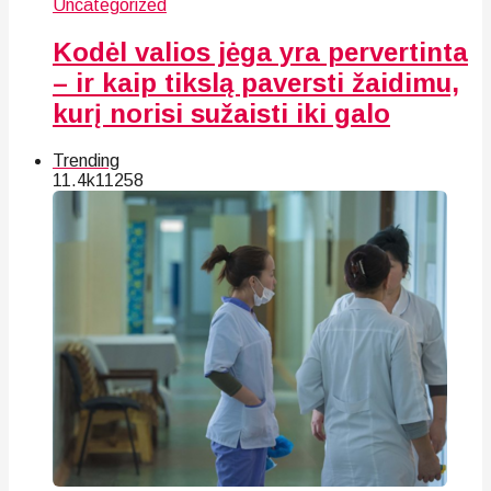
Uncategorized
Kodėl valios jėga yra pervertinta
– ir kaip tikslą paversti žaidimu,
kurį norisi sužaisti iki galo
Trending
11.4k
112
58