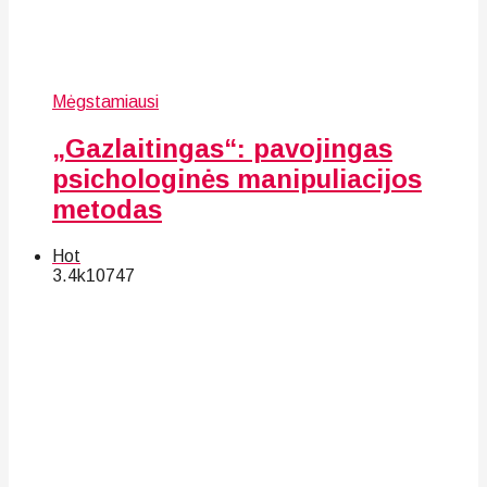
Mėgstamiausi
„Gazlaitingas“: pavojingas
psichologinės manipuliacijos
metodas
Hot
3.4k
107
47