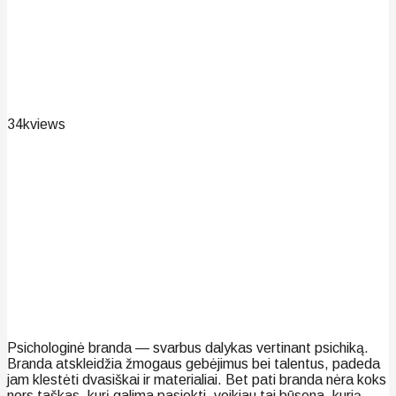
34k
views
Psichologinė branda — svarbus dalykas vertinant psichiką.
Branda atskleidžia žmogaus gebėjimus bei talentus, padeda
jam klestėti dvasiškai ir materialiai. Bet pati branda nėra koks
nors taškas, kurį galima pasiekti, veikiau tai būsena, kurią