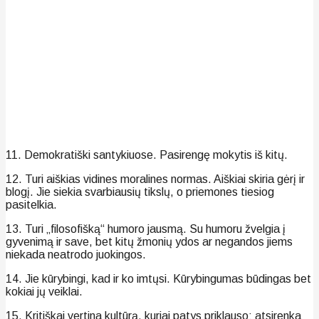
11. Demokratiški santykiuose. Pasirengę mokytis iš kitų.
12. Turi aiškias vidines moralines normas. Aiškiai skiria gėrį ir
blogį. Jie siekia svarbiausių tikslų, o priemones tiesiog
pasitelkia.
13. Turi „filosofišką“ humoro jausmą. Su humoru žvelgia į
gyvenimą ir save, bet kitų žmonių ydos ar negandos jiems
niekada neatrodo juokingos.
14. Jie kūrybingi, kad ir ko imtųsi. Kūrybingumas būdingas bet
kokiai jų veiklai.
15. Kritiškai vertina kultūrą, kuriai patys priklauso: atsirenka