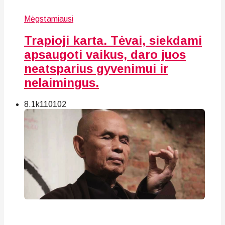
Mėgstamiausi
Trapioji karta. Tėvai, siekdami
apsaugoti vaikus, daro juos
neatsparius gyvenimui ir
nelaimingus.
8.1k
110
102