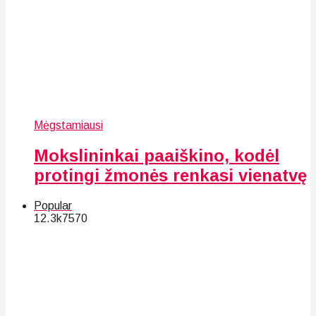
Mėgstamiausi
Mokslininkai paaiškino, kodėl
protingi žmonės renkasi vienatvę
Popular
12.3k
75
70