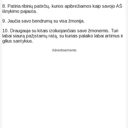
8. Patiria ribinių patirčių, kurios apibrėžiamos kaip savojo AŠ
išnykimo pajauta.
9. Jaučia savo bendrumą su visa žmonija.
10. Draugauja su kitais izoliuojančiais save žmonėmis. Turi
labai siaurą pažįstamų ratą, su kuriais palaiko labai artimus ir
gilius santykius.
Advertisements