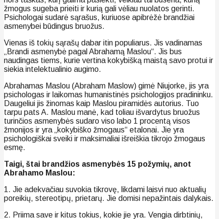
žmogus sugeba prieiti ir kurią gali vėliau nuolatos gerinti.
Psichologai sudarė sąrašus, kuriuose apibrėžė brandžiai
asmenybei būdingus bruožus.
Vienas iš tokių sąrašų dabar itin populiarus. Jis vadinamas
„Brandi asmenybė pagal Abrahamą Maslou“. Jis bus
naudingas tiems, kurie vertina kokybišką maistą savo protui ir
siekia intelektualinio augimo.
Abrahamas Maslou (Abraham Maslow) gimė Niujorke, jis yra
psichologas ir laikomas humanistinės psichologijos pradininku.
Daugeliui jis žinomas kaip Maslou piramidės autorius. Tuo
tarpu pats A. Maslou manė, kad toliau išvardytus bruožus
turinčios asmenybės sudaro viso labo 1 procentą visos
žmonijos ir yra „kokybiško žmogaus“ etalonai. Jie yra
psichologiškai sveiki ir maksimaliai išreiškia tikrojo žmogaus
esmę.
Taigi, štai brandžios asmenybės 15 požymių, anot
Abrahamo Maslou:
1. Jie adekvačiau suvokia tikrovę, likdami laisvi nuo aktualių
poreikių, stereotipų, prietarų. Jie domisi nepažintais dalykais.
2. Priima save ir kitus tokius, kokie jie yra. Vengia dirbtinių,