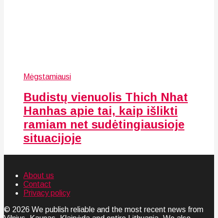
Mėgstamiausi
Budistų vienuolis Thich Nhat
Hanhas apie tai, kaip išlikti
ramiam net sudėtingiausioje
situacijoje
About us
Contact
Privacy policy
© 2026 We publish reliable and the most recent news from