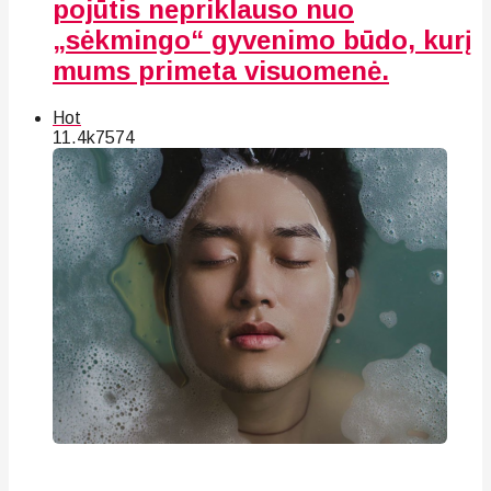
pojūtis nepriklauso nuo
„sėkmingo“ gyvenimo būdo, kurį
mums primeta visuomenė.
Hot
11.4k
75
74