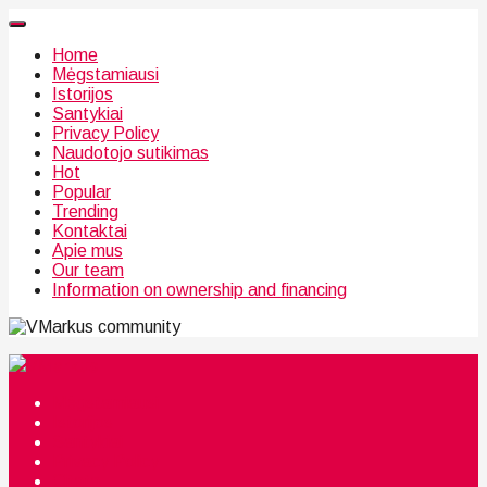
Home
Mėgstamiausi
Istorijos
Santykiai
Privacy Policy
Naudotojo sutikimas
Hot
Popular
Trending
Kontaktai
Apie mus
Our team
Information on ownership and financing
community
Mėgstamiausi
Istorijos
Santykiai
Privacy Policy
Citata