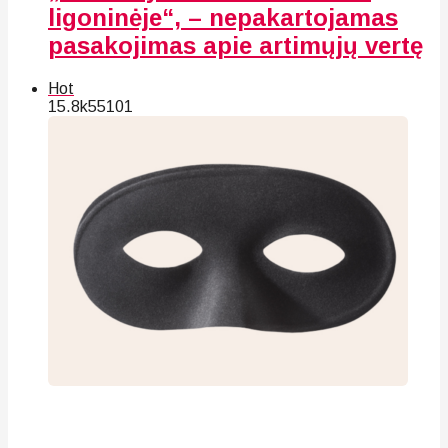
ligoninėje“, – nepakartojamas
pasakojimas apie artimųjų vertę
Hot
15.8k
55
101