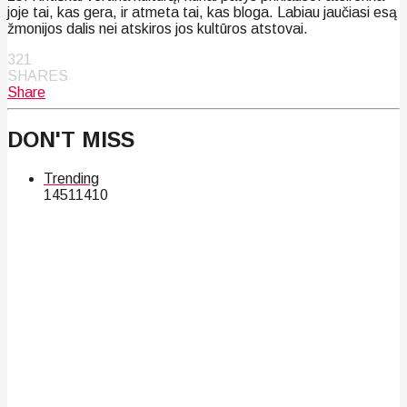
joje tai, kas gera, ir atmeta tai, kas bloga. Labiau jaučiasi esą
žmonijos dalis nei atskiros jos kultūros atstovai.
321
SHARES
Share
DON'T MISS
Trending
145
114
10