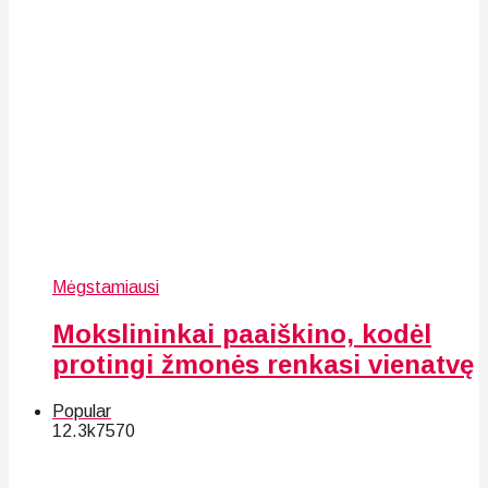
Mėgstamiausi
Mokslininkai paaiškino, kodėl
protingi žmonės renkasi vienatvę
Popular
12.3k
75
70