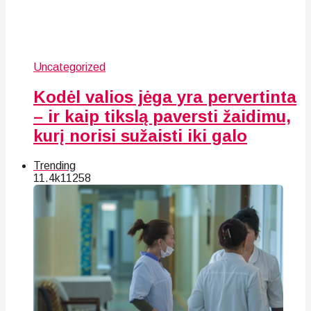
Uncategorized
Kodėl valios jėga yra pervertinta
– ir kaip tikslą paversti žaidimu,
kurį norisi sužaisti iki galo
Trending
11.4k
112
58