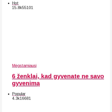
Hot
15.8k
55
101
Mėgstamiausi
6 ženklai, kad gyvenate ne savo
gyvenimą
Popular
4.3k
166
81