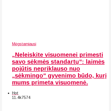
Mėgstamiausi
„Neleiskite visuomenei primesti
savo sėkmės standartų“: laimės
pojūtis nepriklauso nuo
„sėkmingo“ gyvenimo būdo, kurį
mums primeta visuomenė.
Hot
11.4k
75
74