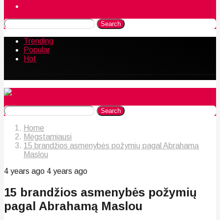
Naudingos gudrybės
Search
Trending
Popular
Hot
Search
Home
Mėgstamiausi
15 brandžios asmenybės požymių pagal Abrahamą
Maslou
4 years ago
4 years ago
15 brandžios asmenybės požymių
pagal Abrahamą Maslou