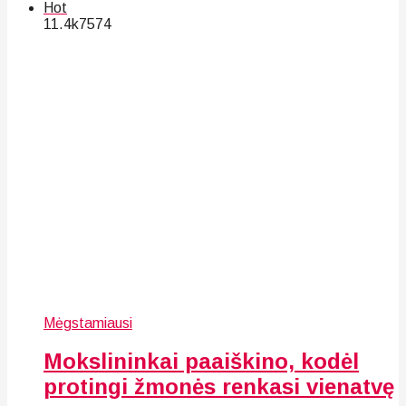
Hot
11.4k
75
74
Mėgstamiausi
Mokslininkai paaiškino, kodėl
protingi žmonės renkasi vienatvę