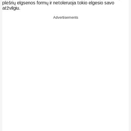
plėšrių elgsenos formų ir netoleruoja tokio elgesio savo
atžvilgiu.
Advertisements