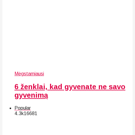
Mėgstamiausi
6 ženklai, kad gyvenate ne savo
gyvenimą
Popular
4.3k
166
81