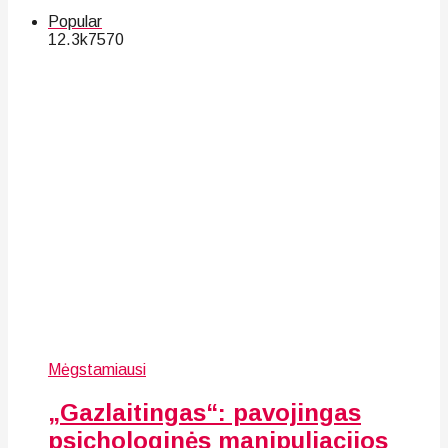
Popular
12.3k
75
70
Mėgstamiausi
„Gazlaitingas“: pavojingas
psichologinės manipuliacijos