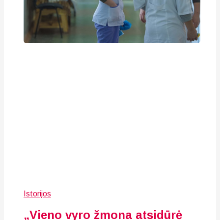
Istorijos
„Vieno vyro žmona atsidūrė