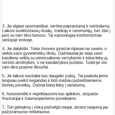
3. Jie elgiasi spontaniškai, vertina paprastumą ir natūralumą.
Laikosi susiklosčiusių ritualų, tradicijų ir ceremonijų, bet žiūri į
juos su tam tikru humoru. Tai sąmoningas konformizmas
viešojoje erdvėje.
4. Jie dalykiški. Tokie žmonės įprastai rūpinasi ne savimi, o
siekia savo gyvenimiškų tikslų. Dažniausiai jie sieja savo
kasdienę veiklą su universaliomis vertybėmis ir būna linkę ją
vertinti amžinybės, o ne kasdienybės požiūriu. Todėl jie visi
tam tikra prasme filosofai.
5. Jie laikosi nuošaliai nuo daugelio įvykių. Tai padeda jiems
lengviau įveikti negandas ir būti mažiau pažeidžiamiems
išorinių poveikių. Dažnai būna linkę į vienišumą.
6. Autonomiški ir nepriklausomi nuo aplinkos; atsparūs
frustracijai ir traumuojantiems poveikiams.
7. Turi gebėjimą į viską pažvelgti naujai, atrasti naujumą jau
pažįstamuose reiškiniuose.