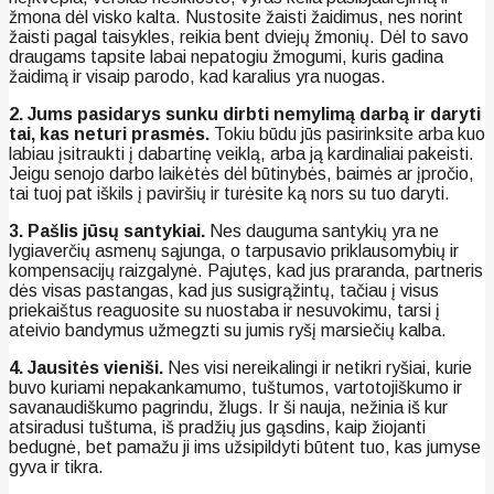
žmona dėl visko kalta. Nustosite žaisti žaidimus, nes norint
žaisti pagal taisykles, reikia bent dviejų žmonių. Dėl to savo
draugams tapsite labai nepatogiu žmogumi, kuris gadina
žaidimą ir visaip parodo, kad karalius yra nuogas.
2. Jums pasidarys sunku dirbti nemylimą darbą ir daryti
tai, kas neturi prasmės.
Tokiu būdu jūs pasirinksite arba kuo
labiau įsitraukti į dabartinę veiklą, arba ją kardinaliai pakeisti.
Jeigu senojo darbo laikėtės dėl būtinybės, baimės ar įpročio,
tai tuoj pat iškils į paviršių ir turėsite ką nors su tuo daryti.
3. Pašlis jūsų santykiai.
Nes dauguma santykių yra ne
lygiaverčių asmenų sąjunga, o tarpusavio priklausomybių ir
kompensacijų raizgalynė. Pajutęs, kad jus praranda, partneris
dės visas pastangas, kad jus susigrąžintų, tačiau į visus
priekaištus reaguosite su nuostaba ir nesuvokimu, tarsi į
ateivio bandymus užmegzti su jumis ryšį marsiečių kalba.
4. Jausitės vieniši.
Nes visi nereikalingi ir netikri ryšiai, kurie
buvo kuriami nepakankamumo, tuštumos, vartotojiškumo ir
savanaudiškumo pagrindu, žlugs. Ir ši nauja, nežinia iš kur
atsiradusi tuštuma, iš pradžių jus gąsdins, kaip žiojanti
bedugnė, bet pamažu ji ims užsipildyti būtent tuo, kas jumyse
gyva ir tikra.