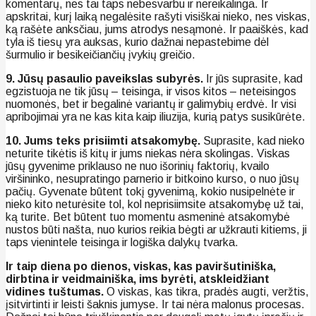
komentarų, nes tai taps nebesvarbu ir nereikalinga. Ir
apskritai, kurį laiką negalėsite rašyti visiškai nieko, nes viskas,
ką rašėte anksčiau, jums atrodys nesąmonė. Ir paaiškės, kad
tyla iš tiesų yra auksas, kurio dažnai nepastebime dėl
šurmulio ir besikeičiančių įvykių greičio.
9. Jūsų pasaulio paveikslas subyrės.
Ir jūs suprasite, kad
egzistuoja ne tik jūsų – teisinga, ir visos kitos – neteisingos
nuomonės, bet ir begalinė variantų ir galimybių erdvė. Ir visi
apribojimai yra ne kas kita kaip iliuzija, kurią patys susikūrėte.
10. Jums teks prisiimti atsakomybę.
Suprasite, kad nieko
neturite tikėtis iš kitų ir jums niekas nėra skolingas. Viskas
jūsų gyvenime priklauso ne nuo išorinių faktorių, kvailo
viršininko, nesupratingo parnerio ir bitkoino kurso, o nuo jūsų
pačių. Gyvenate būtent tokį gyvenimą, kokio nusipelnėte ir
nieko kito neturėsite tol, kol neprisiimsite atsakomybę už tai,
ką turite. Bet būtent tuo momentu asmeninė atsakomybė
nustos būti našta, nuo kurios reikia bėgti ar užkrauti kitiems, ji
taps vienintele teisinga ir logiška dalykų tvarka.
Ir taip diena po dienos, viskas, kas paviršutiniška,
dirbtina ir veidmainiška, ims byrėti, atskleidžiant
vidines tuštumas.
O viskas, kas tikra, pradės augti, veržtis,
įsitvirtinti ir leisti šaknis jumyse. Ir tai nėra malonus procesas.