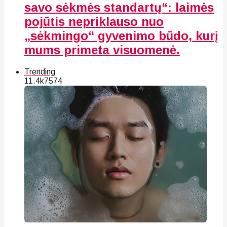
savo sėkmės standartų“: laimės
pojūtis nepriklauso nuo
„sėkmingo“ gyvenimo būdo, kurį
mums primeta visuomenė.
Trending
11.4k
75
74