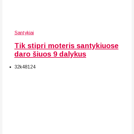
Santykiai
Tik stipri moteris santykiuose
daro šiuos 9 dalykus
32k
48
124