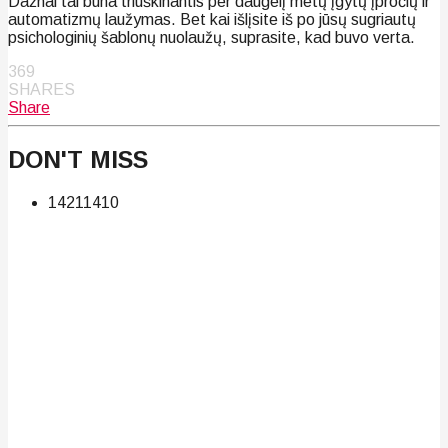
Dažnai tai būna triuškinantis per daugelį metų įgytų įpročių ir
automatizmų laužymas. Bet kai išlįsite iš po jūsų sugriautų
psichologinių šablonų nuolaužų, suprasite, kad buvo verta.
369
SHARES
Share
DON'T MISS
142
114
10