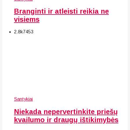
Branginti ir atleisti reikia ne
visiems
2.8k
74
53
Santykiai
Niekada nepervertinkite priešų
kvailumo ir draugų ištikimybės