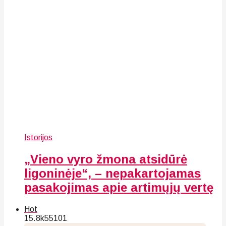
Istorijos
„Vieno vyro žmona atsidūrė
ligoninėje“, – nepakartojamas
pasakojimas apie artimųjų vertę
Hot
15.8k
55
101