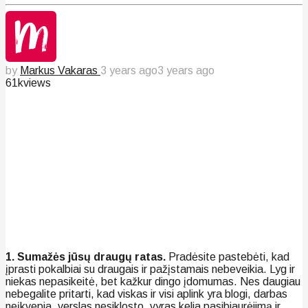
by
Markus Vakaras
3 years ago
3 years ago
61k
views
1. Sumažės jūsų draugų ratas.
Pradėsite pastebėti, kad
įprasti pokalbiai su draugais ir pažįstamais nebeveikia. Lyg ir
niekas nepasikeitė, bet kažkur dingo įdomumas. Nes daugiau
nebegalite pritarti, kad viskas ir visi aplink yra blogi, darbas
neįkvepia, verslas nesiklosto, vyras kelia pasibjaurėjimą ir