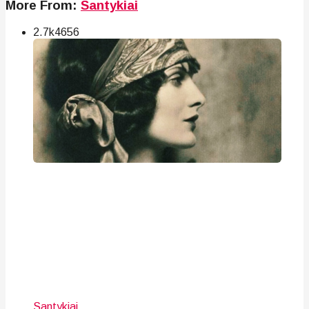
More From:
Santykiai
2.7k
46
56
Santykiai