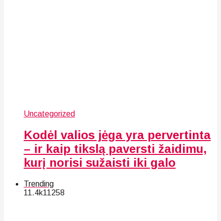
Uncategorized
Kodėl valios jėga yra pervertinta
– ir kaip tikslą paversti žaidimu,
kurį norisi sužaisti iki galo
Trending
11.4k
112
58