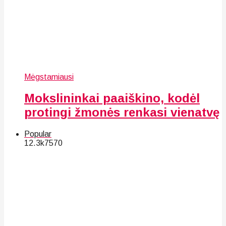
Mėgstamiausi
Mokslininkai paaiškino, kodėl
protingi žmonės renkasi vienatvę
Popular
12.3k
75
70