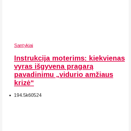
Santykiai
Instrukcija moterims: kiekvienas
vyras išgyvena pragarą
pavadinimu „vidurio amžiaus
krizė“
194.5k
60
524