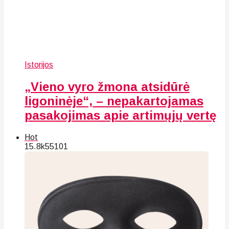
Istorijos
„Vieno vyro žmona atsidūrė
ligoninėje“, – nepakartojamas
pasakojimas apie artimųjų vertę
Hot
15.8k
55
101