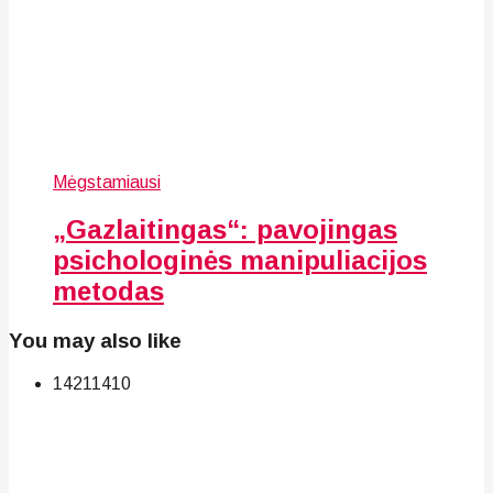
Mėgstamiausi
„Gazlaitingas“: pavojingas
psichologinės manipuliacijos
metodas
You may also like
142
114
10