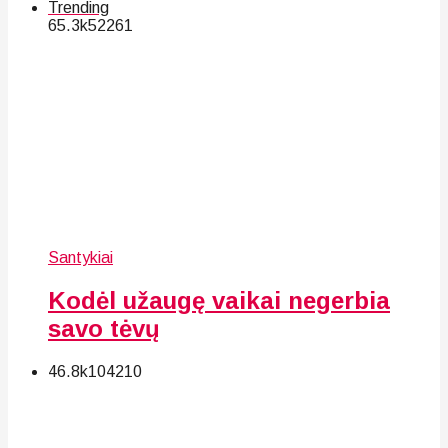
Trending
65.3k
52
261
Santykiai
Kodėl užaugę vaikai negerbia
savo tėvų
46.8k
104
210