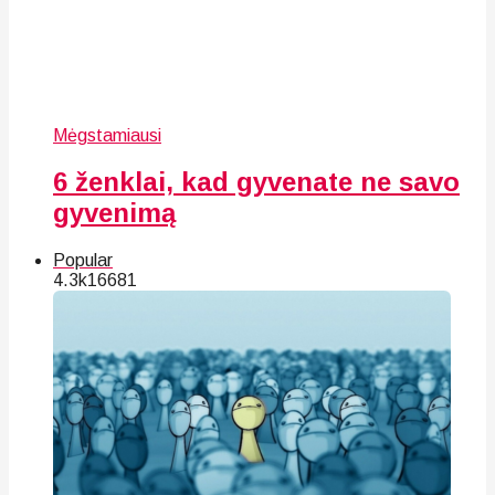
Mėgstamiausi
6 ženklai, kad gyvenate ne savo
gyvenimą
Popular
4.3k
166
81