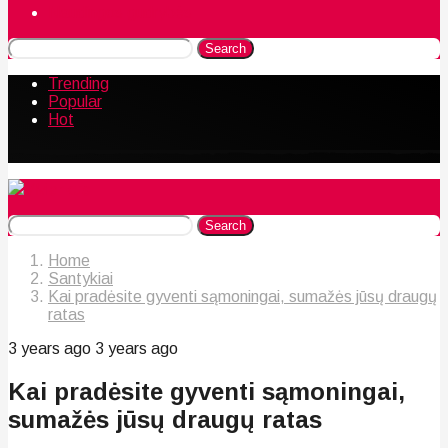
Naudingos gudrybės
Search
Trending
Popular
Hot
Search
Home
Santykiai
Kai pradėsite gyventi sąmoningai, sumažės jūsų draugų
ratas
3 years ago
3 years ago
Kai pradėsite gyventi sąmoningai,
sumažės jūsų draugų ratas