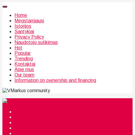
Home
Mėgstamiausi
Istorijos
Santykiai
Privacy Policy
Naudotojo sutikimas
Hot
Popular
Trending
Kontaktai
Apie mus
Our team
Information on ownership and financing
community
Mėgstamiausi
Istorijos
Santykiai
Privacy Policy
Citata