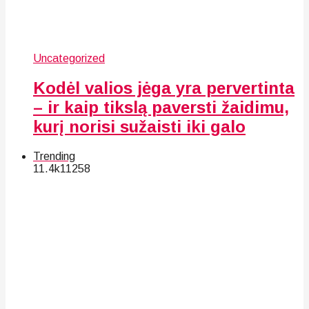
Uncategorized
Kodėl valios jėga yra pervertinta
– ir kaip tikslą paversti žaidimu,
kurį norisi sužaisti iki galo
Trending
11.4k
112
58