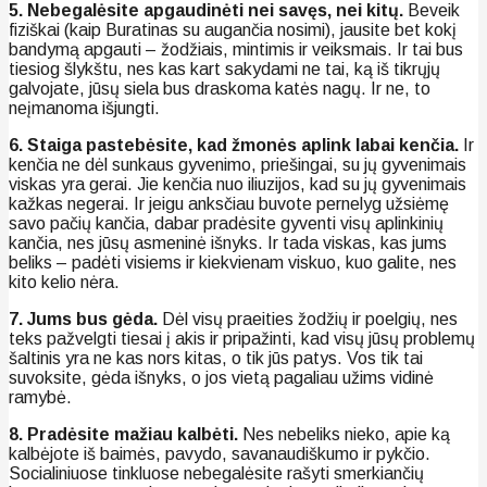
5. Nebegalėsite apgaudinėti nei savęs, nei kitų.
Beveik
fiziškai (kaip Buratinas su augančia nosimi), jausite bet kokį
bandymą apgauti – žodžiais, mintimis ir veiksmais. Ir tai bus
tiesiog šlykštu, nes kas kart sakydami ne tai, ką iš tikrųjų
galvojate, jūsų siela bus draskoma katės nagų. Ir ne, to
neįmanoma išjungti.
6. Staiga pastebėsite, kad žmonės aplink labai kenčia.
Ir
kenčia ne dėl sunkaus gyvenimo, priešingai, su jų gyvenimais
viskas yra gerai. Jie kenčia nuo iliuzijos, kad su jų gyvenimais
kažkas negerai. Ir jeigu anksčiau buvote pernelyg užsiėmę
savo pačių kančia, dabar pradėsite gyventi visų aplinkinių
kančia, nes jūsų asmeninė išnyks. Ir tada viskas, kas jums
beliks – padėti visiems ir kiekvienam viskuo, kuo galite, nes
kito kelio nėra.
7. Jums bus gėda.
Dėl visų praeities žodžių ir poelgių, nes
teks pažvelgti tiesai į akis ir pripažinti, kad visų jūsų problemų
šaltinis yra ne kas nors kitas, o tik jūs patys. Vos tik tai
suvoksite, gėda išnyks, o jos vietą pagaliau užims vidinė
ramybė.
8. Pradėsite mažiau kalbėti.
Nes nebeliks nieko, apie ką
kalbėjote iš baimės, pavydo, savanaudiškumo ir pykčio.
Socialiniuose tinkluose nebegalėsite rašyti smerkiančių