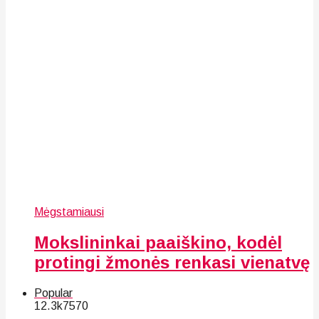
Mėgstamiausi
Mokslininkai paaiškino, kodėl
protingi žmonės renkasi vienatvę
Popular
12.3k
75
70