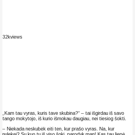
32k
views
„Kam tau vyras, kuris tave skubina?“ – tai išgirdau iš savo
tango mokytojo, iš kurio išmokau daugiau, nei tiesiog šokti.
– Niekada neskubėk eiti ten, kur prašo vyras. Na, kur
nulekei? Su kuo tu iš viso šoki, parodyk man! Kas tau liepė