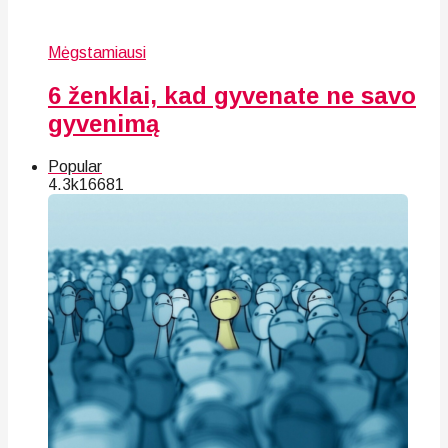
Mėgstamiausi
6 ženklai, kad gyvenate ne savo
gyvenimą
Popular
4.3k
166
81