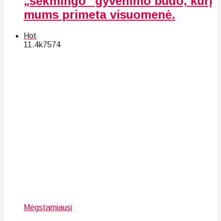
„sėkmingo“ gyvenimo būdo, kurį
mums primeta visuomenė.
Hot
11.4k
75
74
Mėgstamiausi