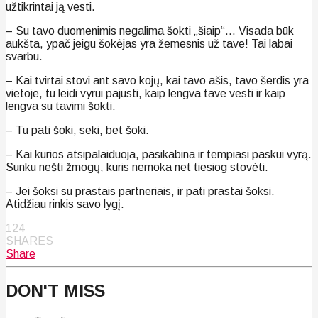
užtikrintai ją vesti.
– Su tavo duomenimis negalima šokti „šiaip“… Visada būk
aukšta, ypač jeigu šokėjas yra žemesnis už tave! Tai labai
svarbu.
– Kai tvirtai stovi ant savo kojų, kai tavo ašis, tavo šerdis yra
vietoje, tu leidi vyrui pajusti, kaip lengva tave vesti ir kaip
lengva su tavimi šokti.
– Tu pati šoki, seki, bet šoki.
– Kai kurios atsipalaiduoja, pasikabina ir tempiasi paskui vyrą.
Sunku nešti žmogų, kuris nemoka net tiesiog stovėti.
– Jei šoksi su prastais partneriais, ir pati prastai šoksi.
Atidžiau rinkis savo lygį.
124
SHARES
Share
DON'T MISS