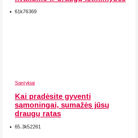
61k
76
369
Santykiai
Kai pradėsite gyventi
sąmoningai, sumažės jūsų
draugų ratas
65.3k
52
261