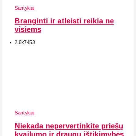
Santykiai
Branginti ir atleisti reikia ne
visiems
2.8k
74
53
Santykiai
Niekada nepervertinkite priešų
kvailumo ir draugų ištikimybės