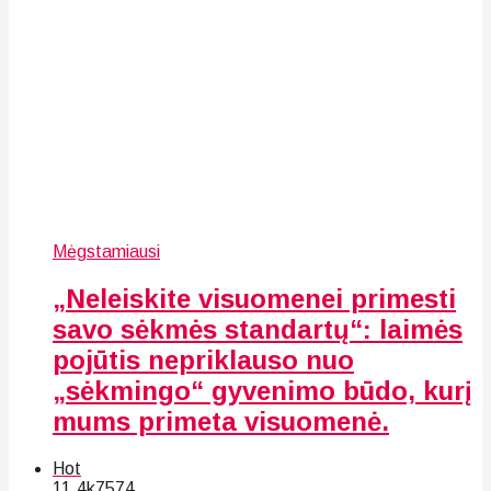
Mėgstamiausi
„Neleiskite visuomenei primesti
savo sėkmės standartų“: laimės
pojūtis nepriklauso nuo
„sėkmingo“ gyvenimo būdo, kurį
mums primeta visuomenė.
Hot
11.4k
75
74