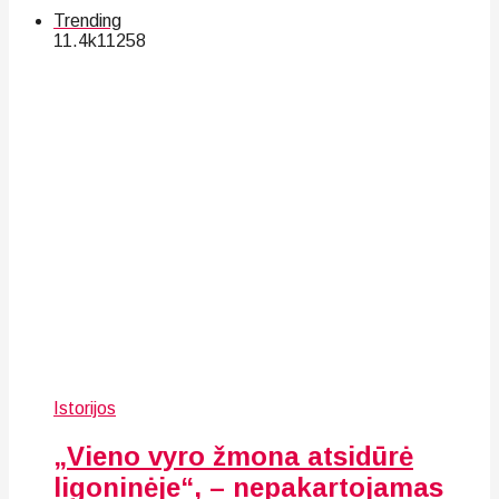
Trending
11.4k
112
58
Istorijos
„Vieno vyro žmona atsidūrė
ligoninėje“, – nepakartojamas