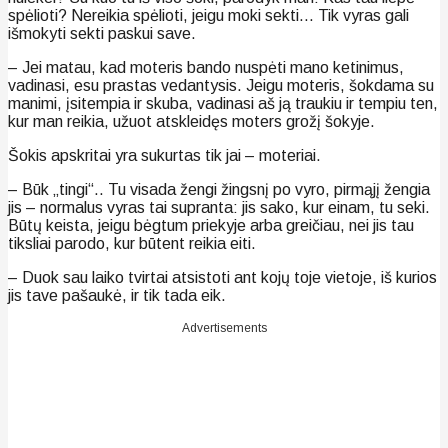
spėlioti? Nereikia spėlioti, jeigu moki sekti… Tik vyras gali
išmokyti sekti paskui save.
– Jei matau, kad moteris bando nuspėti mano ketinimus,
vadinasi, esu prastas vedantysis. Jeigu moteris, šokdama su
manimi, įsitempia ir skuba, vadinasi aš ją traukiu ir tempiu ten,
kur man reikia, užuot atskleidęs moters grožį šokyje.
Šokis apskritai yra sukurtas tik jai – moteriai.
– Būk „tingi“.. Tu visada žengi žingsnį po vyro, pirmąjį žengia
jis – normalus vyras tai supranta: jis sako, kur einam, tu seki.
Būtų keista, jeigu bėgtum priekyje arba greičiau, nei jis tau
tiksliai parodo, kur būtent reikia eiti.
– Duok sau laiko tvirtai atsistoti ant kojų toje vietoje, iš kurios
jis tave pašaukė, ir tik tada eik.
Advertisements