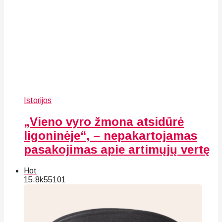
Istorijos
„Vieno vyro žmona atsidūrė
ligoninėje“, – nepakartojamas
pasakojimas apie artimųjų vertę
Hot
15.8k
55
101