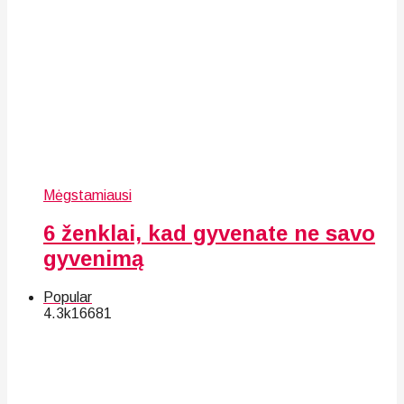
Mėgstamiausi
6 ženklai, kad gyvenate ne savo
gyvenimą
Popular
4.3k
166
81