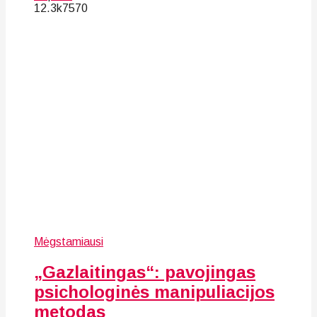
12.3k
75
70
Mėgstamiausi
„Gazlaitingas“: pavojingas
psichologinės manipuliacijos
metodas