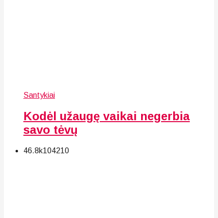
Santykiai
Kodėl užaugę vaikai negerbia
savo tėvų
46.8k
104
210