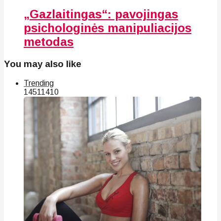
„Gazlaitingas“: pavojingas
psichologinės manipuliacijos
metodas
You may also like
Trending
145
114
10