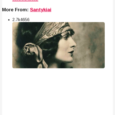
More From:
Santykiai
2.7k
46
56