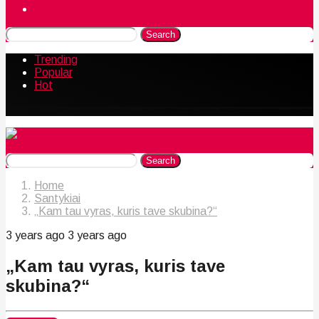
Naudingos gudrybės
Search
Trending
Popular
Hot
Search
Home
Santykiai
„Kam tau vyras, kuris tave skubina?“
3 years ago
3 years ago
„Kam tau vyras, kuris tave
skubina?“