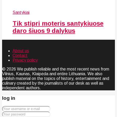
Santykiai
Tik stipri moteris santykiuose
daro šiuos 9 dalykus
About us
Contact
Privacy policy
© 2026 We publish reliable and the most recent news from
Vilnius, Kaunas, Klaipėda and entire Lithuania. We also
publish material on the topics of history, entertainment and
culinary created by the journalists of our desk as well as
independent authors.
log in