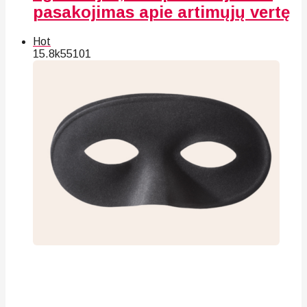
pasakojimas apie artimųjų vertę
Hot
15.8k
55
101