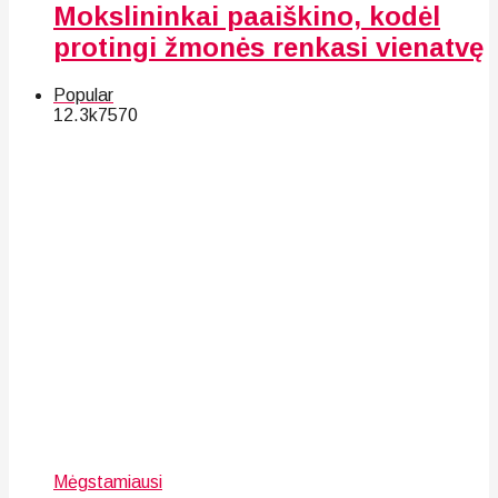
Mokslininkai paaiškino, kodėl
protingi žmonės renkasi vienatvę
Popular
12.3k
75
70
Mėgstamiausi