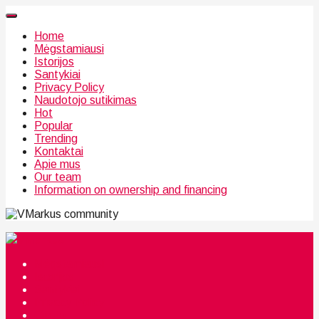
Home
Mėgstamiausi
Istorijos
Santykiai
Privacy Policy
Naudotojo sutikimas
Hot
Popular
Trending
Kontaktai
Apie mus
Our team
Information on ownership and financing
community
Mėgstamiausi
Istorijos
Santykiai
Privacy Policy
Citata