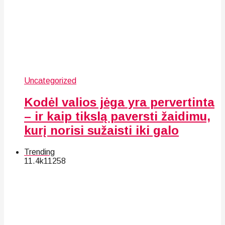
Uncategorized
Kodėl valios jėga yra pervertinta
– ir kaip tikslą paversti žaidimu,
kurį norisi sužaisti iki galo
Trending
11.4k
112
58