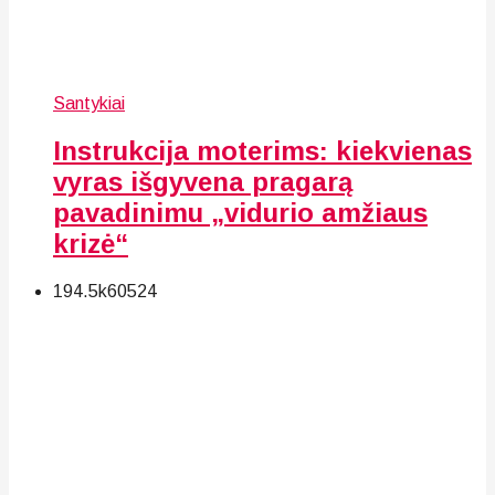
Santykiai
Instrukcija moterims: kiekvienas
vyras išgyvena pragarą
pavadinimu „vidurio amžiaus
krizė“
194.5k
60
524