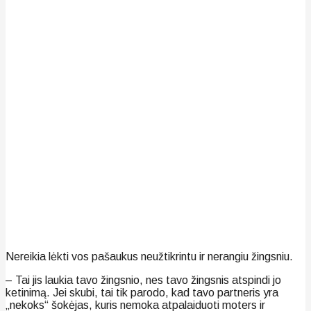
Nereikia lėkti vos pašaukus neužtikrintu ir nerangiu žingsniu.
– Tai jis laukia tavo žingsnio, nes tavo žingsnis atspindi jo
ketinimą. Jei skubi, tai tik parodo, kad tavo partneris yra
„nekoks“ šokėjas, kuris nemoka atpalaiduoti moters ir