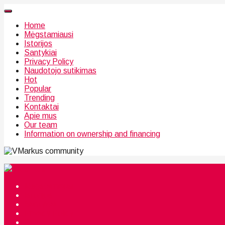
Home
Mėgstamiausi
Istorijos
Santykiai
Privacy Policy
Naudotojo sutikimas
Hot
Popular
Trending
Kontaktai
Apie mus
Our team
Information on ownership and financing
community
Mėgstamiausi
Istorijos
Santykiai
Privacy Policy
Citata