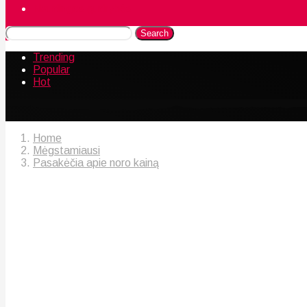
Naudingos gudrybės
Search
Trending
Popular
Hot
Home
Mėgstamiausi
Pasakėčia apie noro kainą