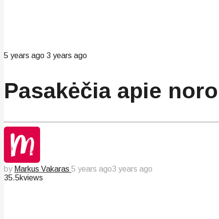
5 years ago
3 years ago
Pasakėčia apie noro
by
Markus Vakaras
5 years ago
3 years ago
35.5k
views