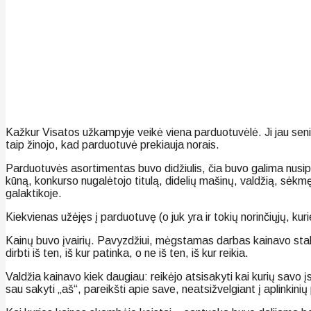
Kažkur Visatos užkampyje veikė viena parduotuvėlė. Ji jau seni
taip žinojo, kad parduotuvė prekiauja norais.
Parduotuvės asortimentas buvo didžiulis, čia buvo galima nusip
kūną, konkurso nugalėtojo titulą, didelių mašinų, valdžią, sėkmę
galaktikoje.
Kiekvienas užėjęs į parduotuvę (o juk yra ir tokių norinčiųjų, ku
Kainų buvo įvairių. Pavyzdžiui, mėgstamas darbas kainavo stab
dirbti iš ten, iš kur patinka, o ne iš ten, iš kur reikia.
Valdžia kainavo kiek daugiau: reikėjo atsisakyti kai kurių savo įsit
sau sakyti „aš“, pareikšti apie save, neatsižvelgiant į aplinkinių