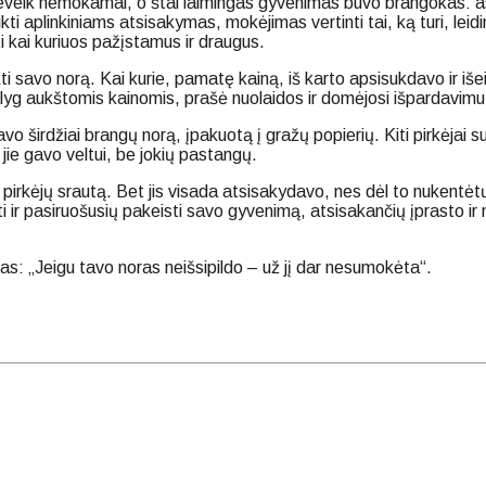
 beveik nemokamai, o štai laimingas gyvenimas buvo brangokas
kti aplinkiniams atsisakymas, mokėjimas vertinti tai, ką turi, le
 kai kuriuos pažįstamus ir draugus.
i savo norą. Kai kurie, pamatę kainą, iš karto apsisukdavo ir iše
lyg aukštomis kainomis, prašė nuolaidos ir domėjosi išpardavimu
avo širdžiai brangų norą, įpakuotą į gražų popierių. Kiti pirkėja
 jie gavo veltui, be jokių pastangų.
 pirkėjų srautą. Bet jis visada atsisakydavo, nes dėl to nukentėtų
uoti ir pasiruošusių pakeisti savo gyvenimą, atsisakančių įprasto 
s: „Jeigu tavo noras neišsipildo – už jį dar nesumokėta“.