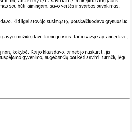
: asmeninė atsakomybė už savo laimę, mokėjimas mėgautis
idimas sau būti laimingam, savo vertės ir svarbos suvokimas,
idavo. Kiti ilgai stovėjo susimąstę, perskaičiuodavo grynuosius
.
i su pavydu nužiūrėdavo laiminguosius, tarpusavyje aptarinėdavo,
 norų kokybė. Kai jo klausdavo, ar nebijo nuskursti, jis
ir nuspėjamo gyvenimo, sugebančių patikėti savimi, turinčių jėgų