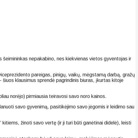
s šeimininkas nepakabino, nes kiekvienas vietos gyventojas ir
 viceprezidento pareigas, pinigų, vaikų, mėgstamą darbą, gražų
 šiuos klausimus sprendė pagrindinis biuras, įkurtas kitoje
oliau norėjo) pirmiausia teiravosi savo noro kainos.
nuoti savo gyvenimą, pasitikėjimo savo jėgomis ir leidimo sau
tiems, žinoti savo vertę (ir ji turi būti ganėtinai didelė), leisti