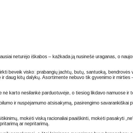
ausiai neturėjo iškabos – kažkada ją nusinešė uraganas, o naujo
irkti beveik visko: prabangių jachtų, butų, santuoką, bendrovės
 ir daug kitų dalykų. Asortimente nebuvo tik gyvenimo ir mirties –
rie nė karto nesilankė parduotuvėje, o tiesiog likdavo namuose ir t
ilumo ir nuspėjamumo atsisakymą, pasirengimo savarankiškai pla
ikinimų, mokėti viską racionaliai paaiškinti, mokėti pasakyti „ne“ ki
 pritarimą ar nepritarimą.