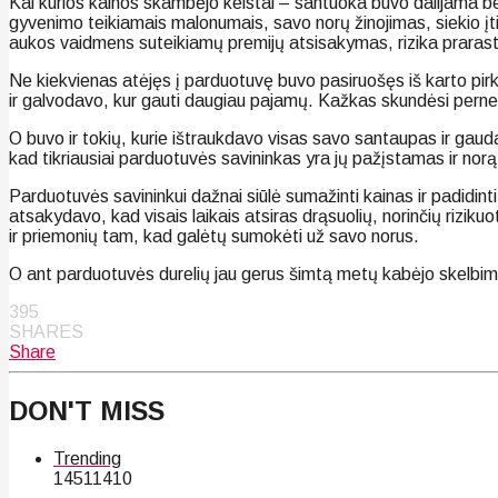
Kai kurios kainos skambėjo keistai – santuoka buvo dalijama
gyvenimo teikiamais malonumais, savo norų žinojimas, siekio įti
aukos vaidmens suteikiamų premijų atsisakymas, rizika prarasti
Ne kiekvienas atėjęs į parduotuvę buvo pasiruošęs iš karto pirkt
ir galvodavo, kur gauti daugiau pajamų. Kažkas skundėsi perne
O buvo ir tokių, kurie ištraukdavo visas savo santaupas ir gaud
kad tikriausiai parduotuvės savininkas yra jų pažįstamas ir norą
Parduotuvės savininkui dažnai siūlė sumažinti kainas ir padidinti
atsakydavo, kad visais laikais atsiras drąsuolių, norinčių rizik
ir priemonių tam, kad galėtų sumokėti už savo norus.
O ant parduotuvės durelių jau gerus šimtą metų kabėjo skelbima
395
SHARES
Share
DON'T MISS
Trending
145
114
10