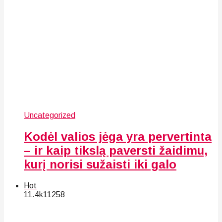
Uncategorized
Kodėl valios jėga yra pervertinta
– ir kaip tikslą paversti žaidimu,
kurį norisi sužaisti iki galo
Hot
11.4k
112
58