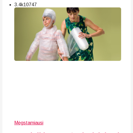
3.4k
107
47
Mėgstamiausi