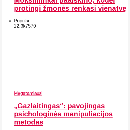
Mokslininkai paaiškino, kodėl
protingi žmonės renkasi vienatvę
Popular
12.3k
75
70
Mėgstamiausi
„Gazlaitingas“: pavojingas
psichologinės manipuliacijos
metodas