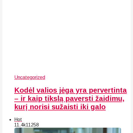
Uncategorized
Kodėl valios jėga yra pervertinta
– ir kaip tikslą paversti žaidimu,
kurį norisi sužaisti iki galo
Hot
11.4k
112
58