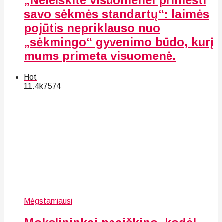
„Neleiskite visuomenei primesti
savo sėkmės standartų“: laimės
pojūtis nepriklauso nuo
„sėkmingo“ gyvenimo būdo, kurį
mums primeta visuomenė.
Hot
11.4k
75
74
Mėgstamiausi