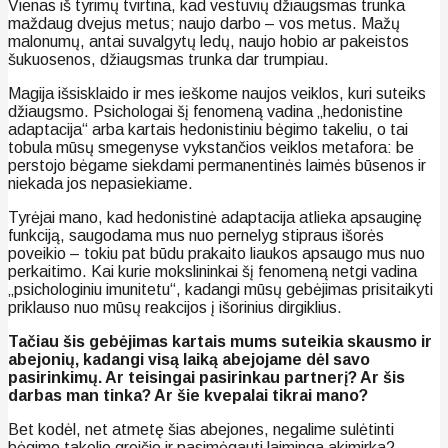
Vienas iš tyrimų tvirtina, kad vestuvių džiaugsmas trunka
maždaug dvejus metus; naujo darbo – vos metus. Mažų
malonumų, antai suvalgytų ledų, naujo hobio ar pakeistos
šukuosenos, džiaugsmas trunka dar trumpiau.
Magija išsisklaido ir mes ieškome naujos veiklos, kuri suteiks
džiaugsmo. Psichologai šį fenomeną vadina „hedonistine
adaptacija“ arba kartais hedonistiniu bėgimo takeliu, o tai
tobula mūsų smegenyse vykstančios veiklos metafora: be
perstojo bėgame siekdami permanentinės laimės būsenos ir
niekada jos nepasiekiame.
Tyrėjai mano, kad hedonistinė adaptacija atlieka apsauginę
funkciją, saugodama mus nuo pernelyg stipraus išorės
poveikio – tokiu pat būdu prakaito liaukos apsaugo mus nuo
perkaitimo. Kai kurie mokslininkai šį fenomeną netgi vadina
„psichologiniu imunitetu“, kadangi mūsų gebėjimas prisitaikyti
priklauso nuo mūsų reakcijos į išorinius dirgiklius.
Tačiau šis gebėjimas kartais mums suteikia skausmo ir
abejonių, kadangi visą laiką abejojame dėl savo
pasirinkimų. Ar teisingai pasirinkau partnerį? Ar šis
darbas man tinka? Ar šie kvepalai tikrai mano?
Bet kodėl, net atmetę šias abejones, negalime sulėtinti
bėgimo takelio greičio ir pasimėgauti laiminga akimirka?