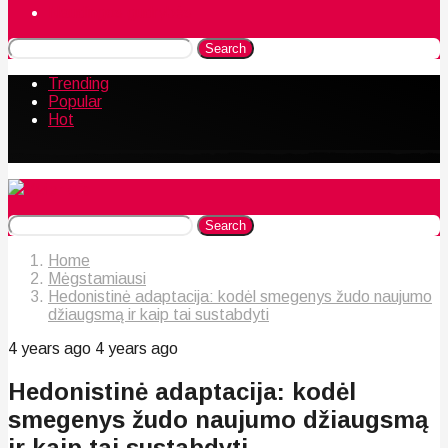
Naudingos gudrybės
Search
Trending
Popular
Hot
Search
Home
Mėgstamiausi
Hedonistinė adaptacija: kodėl smegenys žudo naujumo
džiaugsmą ir kaip tai sustabdyti
4 years ago
4 years ago
Hedonistinė adaptacija: kodėl
smegenys žudo naujumo džiaugsmą
ir kaip tai sustabdyti