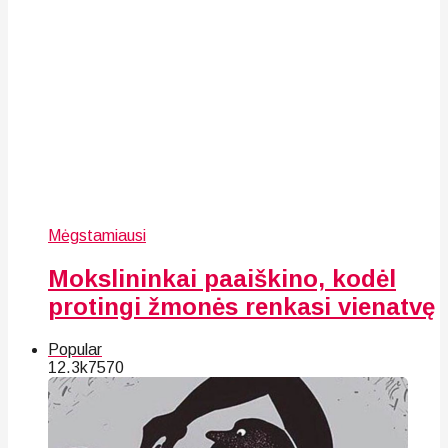
Mėgstamiausi
Mokslininkai paaiškino, kodėl
protingi žmonės renkasi vienatvę
Popular
12.3k
75
70