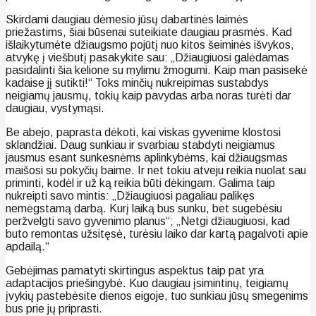
Skirdami daugiau dėmesio jūsų dabartinės laimės
priežastims, šiai būsenai suteikiate daugiau prasmės. Kad
išlaikytumėte džiaugsmo pojūtį nuo kitos šeiminės išvykos,
atvykę į viešbutį pasakykite sau: „Džiaugiuosi galėdamas
pasidalinti šia kelione su mylimu žmogumi. Kaip man pasisekė
kadaise jį sutikti!“ Toks minčių nukreipimas sustabdys
neigiamų jausmų, tokių kaip pavydas arba noras turėti dar
daugiau, vystymąsi.
Be abejo, paprasta dėkoti, kai viskas gyvenime klostosi
sklandžiai. Daug sunkiau ir svarbiau stabdyti neigiamus
jausmus esant sunkesnėms aplinkybėms, kai džiaugsmas
maišosi su pokyčių baime. Ir net tokiu atveju reikia nuolat sau
priminti, kodėl ir už ką reikia būti dėkingam. Galima taip
nukreipti savo mintis: „Džiaugiuosi pagaliau palikęs
nemėgstamą darbą. Kurį laiką bus sunku, bet sugebėsiu
peržvelgti savo gyvenimo planus“; „Netgi džiaugiuosi, kad
buto remontas užsitęsė, turėsiu laiko dar kartą pagalvoti apie
apdailą.“
Gebėjimas pamatyti skirtingus aspektus taip pat yra
adaptacijos priešingybė. Kuo daugiau įsimintinų, teigiamų
įvykių pastebėsite dienos eigoje, tuo sunkiau jūsų smegenims
bus prie jų priprasti.