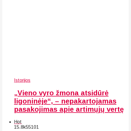
Istorijos
„Vieno vyro žmona atsidūrė
ligoninėje“, – nepakartojamas
pasakojimas apie artimųjų vertę
Hot
15.8k
55
101