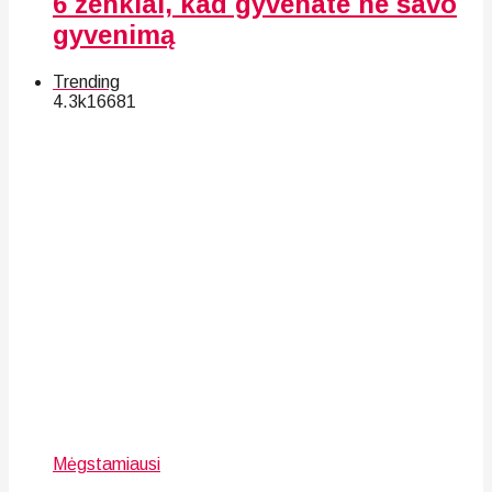
6 ženklai, kad gyvenate ne savo
gyvenimą
Trending
4.3k
166
81
Mėgstamiausi