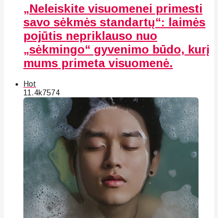
„Neleiskite visuomenei primesti
savo sėkmės standartų“: laimės
pojūtis nepriklauso nuo
„sėkmingo“ gyvenimo būdo, kurį
mums primeta visuomenė.
Hot
11.4k
75
74