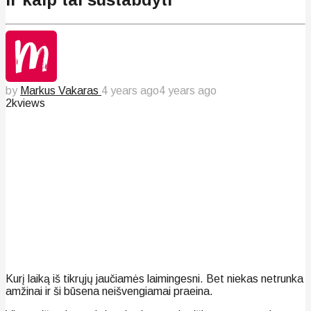
by
Markus Vakaras
4 years ago
4 years ago
2k
views
Kurį laiką iš tikrųjų jaučiamės laimingesni. Bet niekas netrunka
amžinai ir ši būsena neišvengiamai praeina.