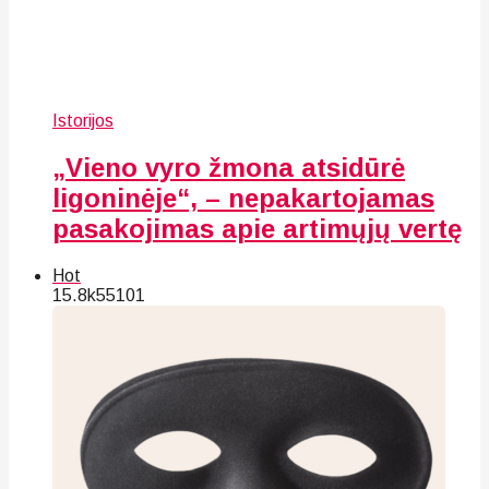
Istorijos
„Vieno vyro žmona atsidūrė
ligoninėje“, – nepakartojamas
pasakojimas apie artimųjų vertę
Hot
15.8k
55
101