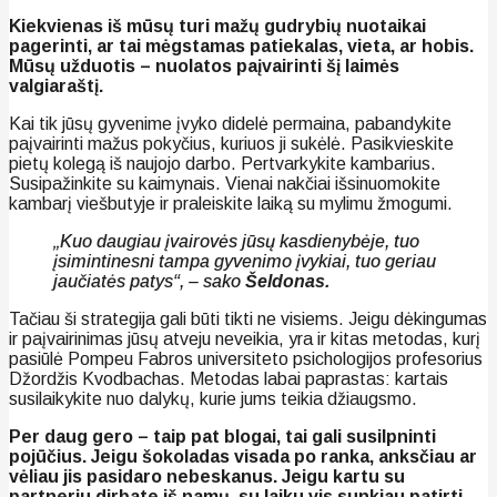
Kiekvienas iš mūsų turi mažų gudrybių nuotaikai
pagerinti, ar tai mėgstamas patiekalas, vieta, ar hobis.
Mūsų užduotis – nuolatos paįvairinti šį laimės
valgiaraštį.
Kai tik jūsų gyvenime įvyko didelė permaina, pabandykite
paįvairinti mažus pokyčius, kuriuos ji sukėlė. Pasikvieskite
pietų kolegą iš naujojo darbo. Pertvarkykite kambarius.
Susipažinkite su kaimynais. Vienai nakčiai išsinuomokite
kambarį viešbutyje ir praleiskite laiką su mylimu žmogumi.
„Kuo daugiau įvairovės jūsų kasdienybėje, tuo
įsimintinesni tampa gyvenimo įvykiai, tuo geriau
jaučiatės patys“, – sako
Šeldonas.
Tačiau ši strategija gali būti tikti ne visiems. Jeigu dėkingumas
ir paįvairinimas jūsų atveju neveikia, yra ir kitas metodas, kurį
pasiūlė Pompeu Fabros universiteto psichologijos profesorius
Džordžis Kvodbachas. Metodas labai paprastas: kartais
susilaikykite nuo dalykų, kurie jums teikia džiaugsmo.
Per daug gero – taip pat blogai, tai gali susilpninti
pojūčius. Jeigu šokoladas visada po ranka, anksčiau ar
vėliau jis pasidaro nebeskanus. Jeigu kartu su
partneriu dirbate iš namų, su laiku vis sunkiau patirti