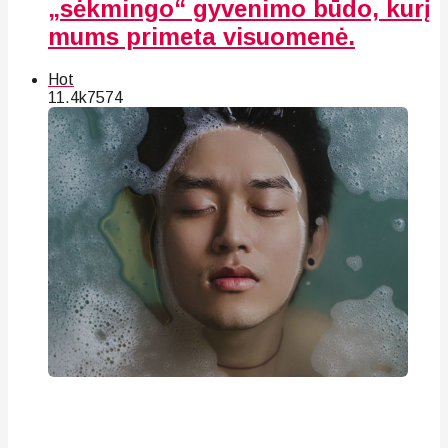
„sėkmingo“ gyvenimo būdo, kurį
mums primeta visuomenė.
Hot
11.4k
75
74