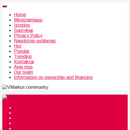
Home
Mėgstamiausi
Istorijos
Santykiai
Privacy Policy
Naudotojo sutikimas
Hot
Popular
Trending
Kontaktai
Apie mus
Our team
Information on ownership and financing
community
Mėgstamiausi
Istorijos
Santykiai
Privacy Policy
Citata