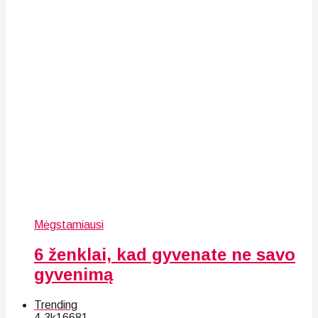
Mėgstamiausi
6 ženklai, kad gyvenate ne savo
gyvenimą
Trending
4.3k
166
81