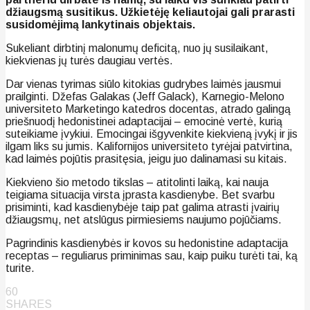
džiaugsmą susitikus. Užkietėję keliautojai gali prarasti
susidomėjimą lankytinais objektais.
Sukeliant dirbtinį malonumų deficitą, nuo jų susilaikant,
kiekvienas jų turės daugiau vertės.
Dar vienas tyrimas siūlo kitokias gudrybes laimės jausmui
prailginti. Džefas Galakas (Jeff Galack), Karnegio-Melono
universiteto Marketingo katedros docentas, atrado galingą
priešnuodį hedonistinei adaptacijai – emocinė vertė, kurią
suteikiame įvykiui. Emocingai išgyvenkite kiekvieną įvykį ir jis
ilgam liks su jumis. Kalifornijos universiteto tyrėjai patvirtina,
kad laimės pojūtis prasitęsia, jeigu juo dalinamasi su kitais.
Kiekvieno šio metodo tikslas – atitolinti laiką, kai nauja
teigiama situacija virsta įprasta kasdienybe. Bet svarbu
prisiminti, kad kasdienybėje taip pat galima atrasti įvairių
džiaugsmų, net atslūgus pirmiesiems naujumo pojūčiams.
Pagrindinis kasdienybės ir kovos su hedonistine adaptacija
receptas – reguliarus priminimas sau, kaip puiku turėti tai, ką
turite.
60
SHARES