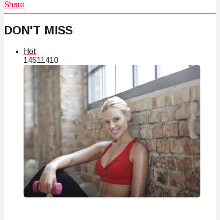
Share
DON'T MISS
Hot
145
114
10