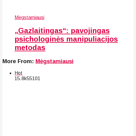
Mėgstamiausi
„Gazlaitingas“: pavojingas
psichologinės manipuliacijos
metodas
More From:
Mėgstamiausi
Hot
15.8k
55
101