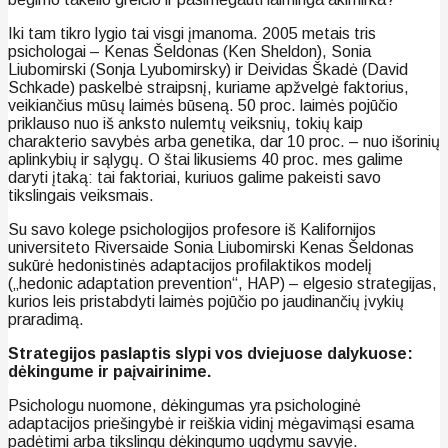
Iki tam tikro lygio tai visgi įmanoma. 2005 metais tris
psichologai – Kenas Šeldonas (Ken Sheldon), Sonia
Liubomirski (Sonja Lyubomirsky) ir Deividas Škadė (David
Schkade) paskelbė straipsnį, kuriame apžvelgė faktorius,
veikiančius mūsų laimės būseną. 50 proc. laimės pojūčio
priklauso nuo iš anksto nulemtų veiksnių, tokių kaip
charakterio savybės arba genetika, dar 10 proc. – nuo išorinių
aplinkybių ir sąlygų. O štai likusiems 40 proc. mes galime
daryti įtaką: tai faktoriai, kuriuos galime pakeisti savo
tikslingais veiksmais.
Su savo kolege psichologijos profesore iš Kalifornijos
universiteto Riversaide Sonia Liubomirski Kenas Šeldonas
sukūrė hedonistinės adaptacijos profilaktikos modelį
(„hedonic adaptation prevention“, HAP) – elgesio strategijas,
kurios leis pristabdyti laimės pojūčio po jaudinančių įvykių
praradimą.
Strategijos paslaptis slypi vos dviejuose dalykuose:
dėkingume ir paįvairinime.
Psichologu nuomone, dėkingumas yra psichologinė
adaptacijos priešingybė ir reiškia vidinį mėgavimąsi esama
padėtimi arba tikslingu dėkingumo ugdymu savyje.