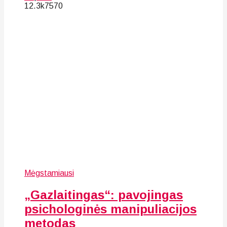
12.3k
75
70
Mėgstamiausi
„Gazlaitingas“: pavojingas
psichologinės manipuliacijos
metodas