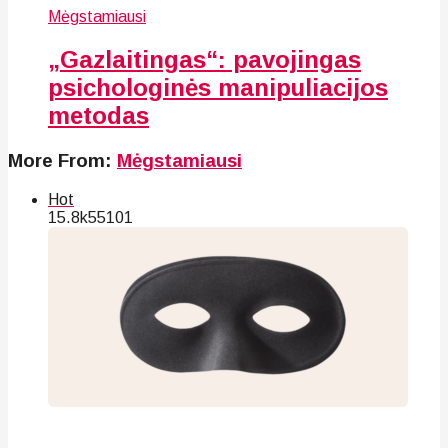
Mėgstamiausi
„Gazlaitingas“: pavojingas
psichologinės manipuliacijos
metodas
More From:
Mėgstamiausi
Hot
15.8k
55
101