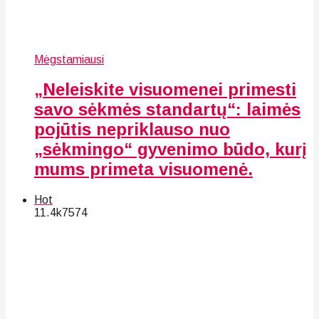
Mėgstamiausi
„Neleiskite visuomenei primesti
savo sėkmės standartų“: laimės
pojūtis nepriklauso nuo
„sėkmingo“ gyvenimo būdo, kurį
mums primeta visuomenė.
Hot
11.4k
75
74