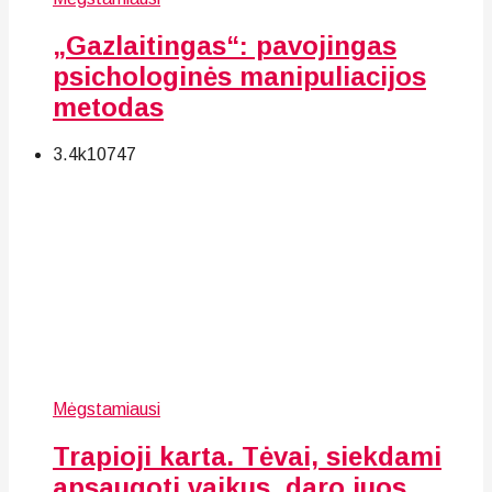
„Gazlaitingas“: pavojingas
psichologinės manipuliacijos
metodas
3.4k
107
47
Mėgstamiausi
Trapioji karta. Tėvai, siekdami
apsaugoti vaikus, daro juos