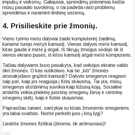
impulsų ir veiksmų. Galiausiai, sprendimų priėmimas keičia
mūsų pasaulio suvokimą, o tai padeda rasti problemų
sprendimus ir nuraminti limbinę sistemą.
4. Prisilieskite prie žmonių.
Vieno tyrimo metu dalyviai žaidė kompiuterinį žaidimą,
kuriame turėjo mėtyti kamuolį. Vienas dalyvis mėtė kamuolį,
kitas gaudė ir mėtė jį atgal. Iš tikrųjų žmogus sėdėjo tik iš
vienos ekrano pusės, iš kitos kamuolį atgal mėtė kompiuteris.
Tačiau dalyviams buvo pasakyta, kad veikėjus ekrane valdo
tikri žmonės. O kas nutikdavo, kai tie „kiti“ žmonės
atsisakydavo grąžinti kamuolį? Dalyvio smegenys reagavo
taip pat, kaip jos reaguoja į fizinį skausmą. Tai yra, mūsų
smegenys atstūmimą suvokia kaip lūžusią koją. Socialinė
atskirtis veikia priekinę juostinę smegenų žievę ir centrinę
smegenų skiltį, kaip ir fizinis skausmas.
Paprasčiau tariant, santykiai su kitais žmonėmis smegenims
yra labai svarbūs. Norite perkelti juos į kitą lygį?
Lieskite žmones fiziškai (žinoma, tik artimuosius)!
590