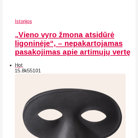
Istorijos
„Vieno vyro žmona atsidūrė
ligoninėje“, – nepakartojamas
pasakojimas apie artimųjų vertę
Hot
15.8k
55
101