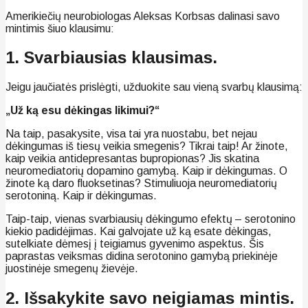
Amerikiečių neurobiologas Aleksas Korbsas dalinasi savo
mintimis šiuo klausimu:
1. Svarbiausias klausimas.
Jeigu jaučiatės prislėgti, užduokite sau vieną svarbų klausimą:
„Už ką esu dėkingas likimui?“
Na taip, pasakysite, visa tai yra nuostabu, bet nejau
dėkingumas iš tiesų veikia smegenis? Tikrai taip! Ar žinote,
kaip veikia antidepresantas bupropionas? Jis skatina
neuromediatorių dopamino gamybą. Kaip ir dėkingumas. O
žinote ką daro fluoksetinas? Stimuliuoja neuromediatorių
serotoniną. Kaip ir dėkingumas.
Taip-taip, vienas svarbiausių dėkingumo efektų – serotonino
kiekio padidėjimas. Kai galvojate už ką esate dėkingas,
sutelkiate dėmesį į teigiamus gyvenimo aspektus. Šis
paprastas veiksmas didina serotonino gamybą priekinėje
juostinėje smegenų žievėje.
2. Išsakykite savo neigiamas mintis.