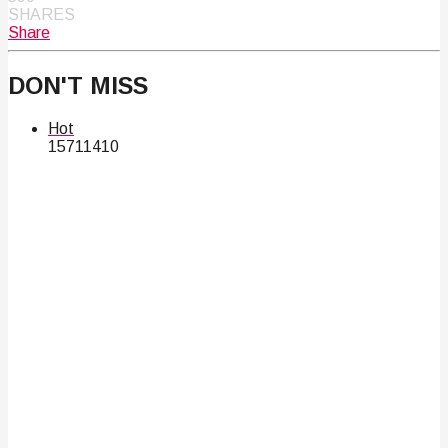
SHARES
Share
DON'T MISS
Hot
157
114
10