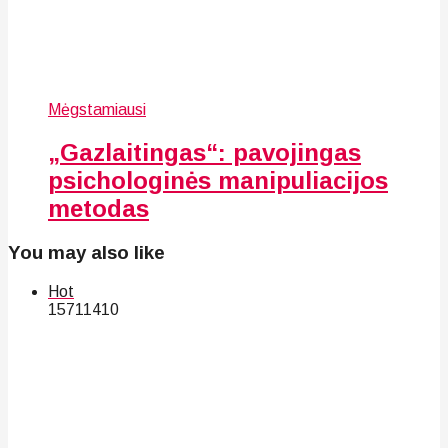
Mėgstamiausi
„Gazlaitingas“: pavojingas
psichologinės manipuliacijos
metodas
You may also like
Hot
157
114
10