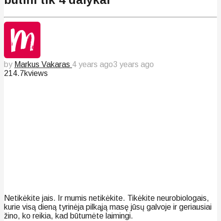
by
Markus Vakaras
4 years ago
3 years ago
214.7k
views
Netikėkite jais. Ir mumis netikėkite. Tikėkite neurobiologais,
kurie visą dieną tyrinėja pilkąją masę jūsų galvoje ir geriausiai
žino, ko reikia, kad būtumėte laimingi.