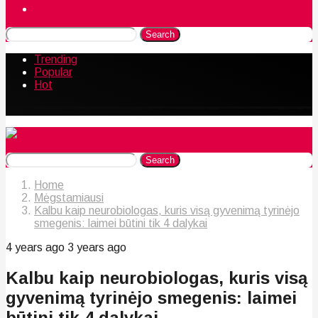
Naudingos gudrybės
Search
Trending
Popular
Hot
Search
Home
Mėgstamiausi
Kalbu kaip neurobiologas, kuris visą gyvenimą tyrinėjo
smegenis: laimei būtini tik 4 dalykai
4 years ago
3 years ago
Kalbu kaip neurobiologas, kuris visą
gyvenimą tyrinėjo smegenis: laimei
būtini tik 4 dalykai