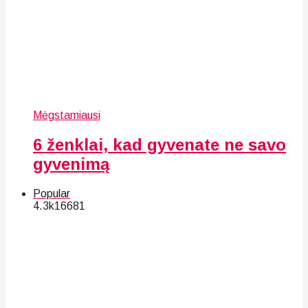
Mėgstamiausi
6 ženklai, kad gyvenate ne savo
gyvenimą
Popular
4.3k
166
81