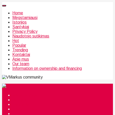
Home
Mėgstamiausi
Istorijos
Santykiai
Privacy Policy
Naudotojo sutikimas
Hot
Popular
Trending
Kontaktai
Apie mus
Our team
Information on ownership and financing
community
Mėgstamiausi
Istorijos
Santykiai
Privacy Policy
Citata