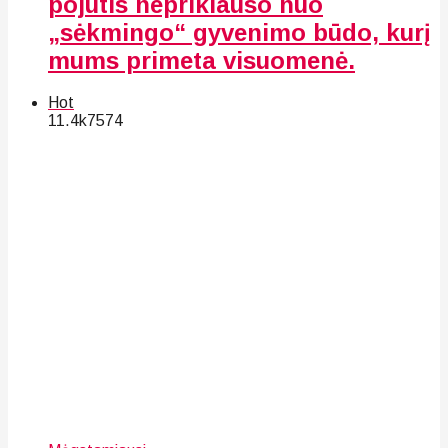
pojūtis nepriklauso nuo
„sėkmingo“ gyvenimo būdo, kurį
mums primeta visuomenė.
Hot
11.4k
75
74