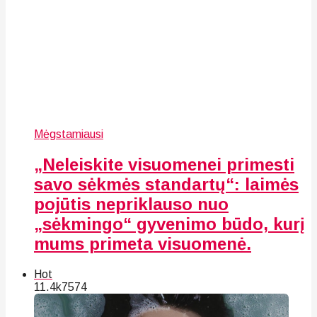
Mėgstamiausi
„Neleiskite visuomenei primesti
savo sėkmės standartų“: laimės
pojūtis nepriklauso nuo
„sėkmingo“ gyvenimo būdo, kurį
mums primeta visuomenė.
Hot
11.4k
75
74