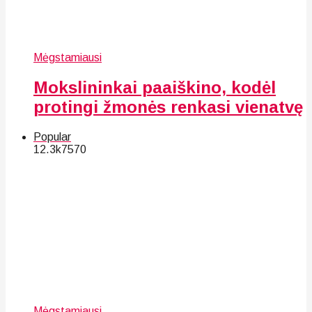
Mėgstamiausi
Mokslininkai paaiškino, kodėl
protingi žmonės renkasi vienatvę
Popular
12.3k
75
70
Mėgstamiausi