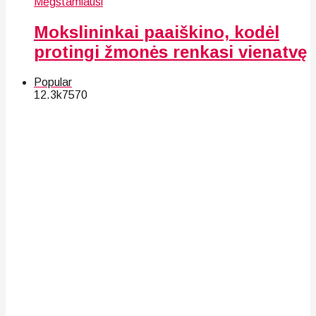
Mėgstamiausi
Mokslininkai paaiškino, kodėl
protingi žmonės renkasi vienatvę
Popular
12.3k
75
70