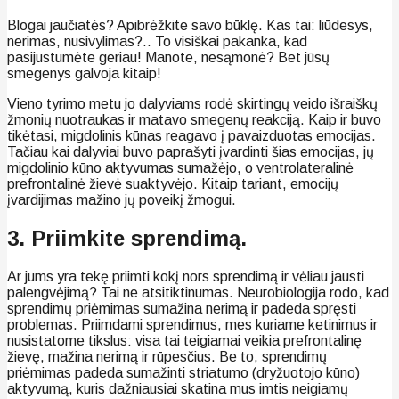
Blogai jaučiatės? Apibrėžkite savo būklę. Kas tai: liūdesys,
nerimas, nusivylimas?.. To visiškai pakanka, kad
pasijustumėte geriau! Manote, nesąmonė? Bet jūsų
smegenys galvoja kitaip!
Vieno tyrimo metu jo dalyviams rodė skirtingų veido išraiškų
žmonių nuotraukas ir matavo smegenų reakciją. Kaip ir buvo
tikėtasi, migdolinis kūnas reagavo į pavaizduotas emocijas.
Tačiau kai dalyviai buvo paprašyti įvardinti šias emocijas, jų
migdolinio kūno aktyvumas sumažėjo, o ventrolateralinė
prefrontalinė žievė suaktyvėjo. Kitaip tariant, emocijų
įvardijimas mažino jų poveikį žmogui.
3. Priimkite sprendimą.
Ar jums yra tekę priimti kokį nors sprendimą ir vėliau jausti
palengvėjimą? Tai ne atsitiktinumas. Neurobiologija rodo, kad
sprendimų priėmimas sumažina nerimą ir padeda spręsti
problemas. Priimdami sprendimus, mes kuriame ketinimus ir
nusistatome tikslus: visa tai teigiamai veikia prefrontalinę
žievę, mažina nerimą ir rūpesčius. Be to, sprendimų
priėmimas padeda sumažinti striatumo (dryžuotojo kūno)
aktyvumą, kuris dažniausiai skatina mus imtis neigiamų