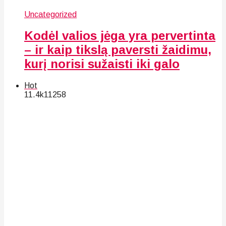
Uncategorized
Kodėl valios jėga yra pervertinta
– ir kaip tikslą paversti žaidimu,
kurį norisi sužaisti iki galo
Hot
11.4k
112
58