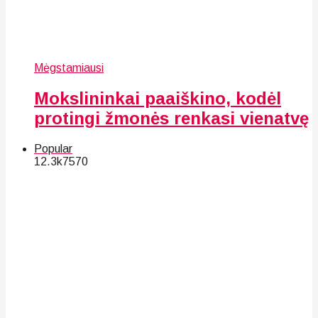
Mėgstamiausi
Mokslininkai paaiškino, kodėl
protingi žmonės renkasi vienatvę
Popular
12.3k
75
70