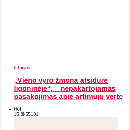
Istorijos
„Vieno vyro žmona atsidūrė
ligoninėje“, – nepakartojamas
pasakojimas apie artimųjų vertę
Hot
15.8k
55
101