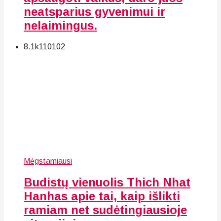
neatsparius gyvenimui ir
nelaimingus.
8.1k
110
102
Mėgstamiausi
Budistų vienuolis Thich Nhat
Hanhas apie tai, kaip išlikti
ramiam net sudėtingiausioje