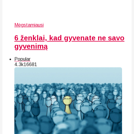
Mėgstamiausi
6 ženklai, kad gyvenate ne savo
gyvenimą
Popular
4.3k
166
81