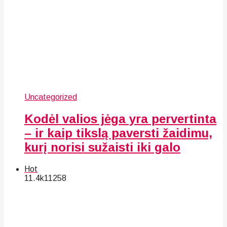
Uncategorized
Kodėl valios jėga yra pervertinta
– ir kaip tikslą paversti žaidimu,
kurį norisi sužaisti iki galo
Hot
11.4k
112
58