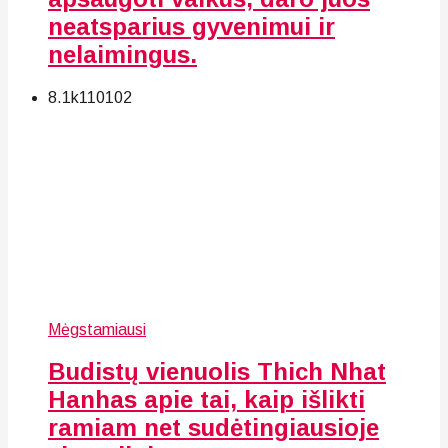
neatsparius gyvenimui ir
nelaimingus.
8.1k
110
102
Mėgstamiausi
Budistų vienuolis Thich Nhat
Hanhas apie tai, kaip išlikti
ramiam net sudėtingiausioje