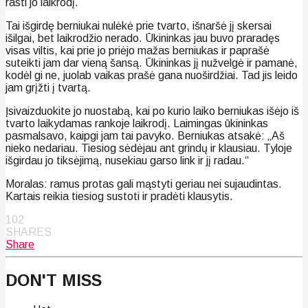
rasti jo laikrodį.
Tai išgirdę berniukai nulėkė prie tvarto, išnaršė jį skersai
išilgai, bet laikrodžio nerado. Ūkininkas jau buvo praradęs
visas viltis, kai prie jo priėjo mažas berniukas ir paprašė
suteikti jam dar vieną šansą. Ūkininkas jį nužvelgė ir pamanė,
kodėl gi ne, juolab vaikas prašė gana nuoširdžiai. Tad jis leido
jam grįžti į tvartą.
Įsivaizduokite jo nuostabą, kai po kurio laiko berniukas išėjo iš
tvarto laikydamas rankoje laikrodį. Laimingas ūkininkas
pasmalsavo, kaipgi jam tai pavyko. Berniukas atsakė: „Aš
nieko nedariau. Tiesiog sėdėjau ant grindų ir klausiau. Tyloje
išgirdau jo tiksėjimą, nusekiau garso link ir jį radau.“
Moralas: ramus protas gali mąstyti geriau nei sujaudintas.
Kartais reikia tiesiog sustoti ir pradėti klausytis.
102
SHARES
Share
DON'T MISS