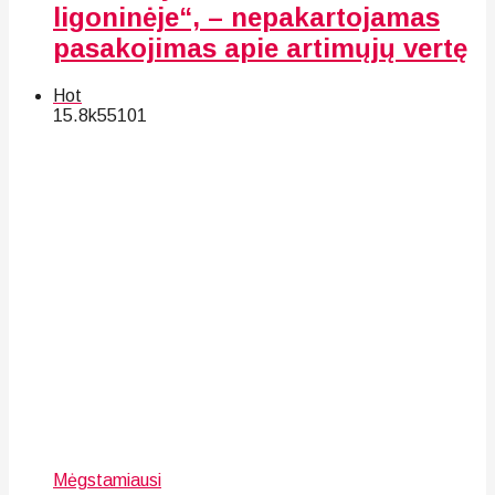
ligoninėje“, – nepakartojamas
pasakojimas apie artimųjų vertę
Hot
15.8k
55
101
Mėgstamiausi