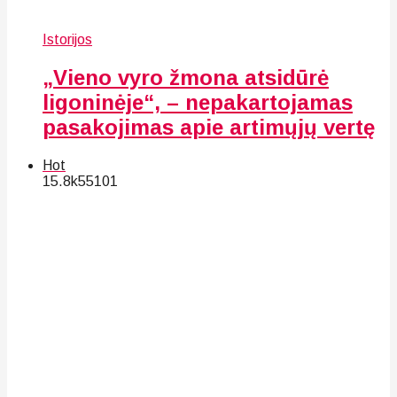
Istorijos
„Vieno vyro žmona atsidūrė
ligoninėje“, – nepakartojamas
pasakojimas apie artimųjų vertę
Hot
15.8k
55
101