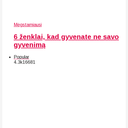
Mėgstamiausi
6 ženklai, kad gyvenate ne savo
gyvenimą
Popular
4.3k
166
81