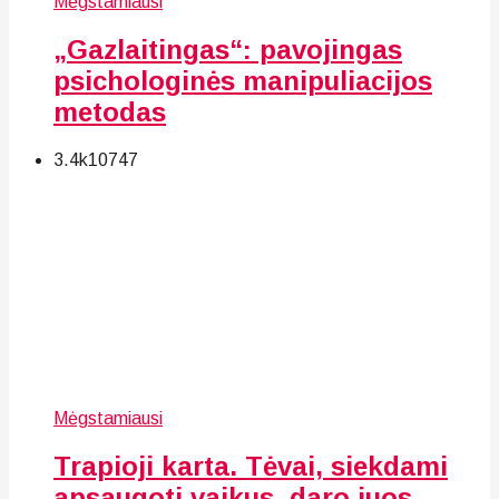
Mėgstamiausi
„Gazlaitingas“: pavojingas
psichologinės manipuliacijos
metodas
3.4k
107
47
Mėgstamiausi
Trapioji karta. Tėvai, siekdami
apsaugoti vaikus, daro juos