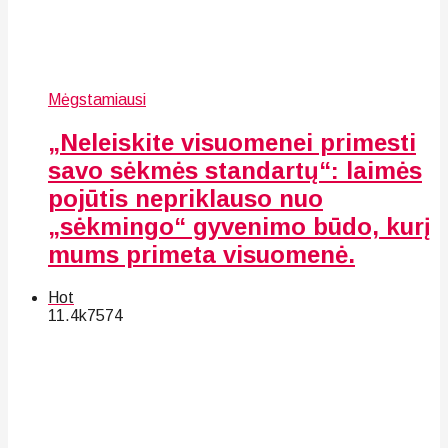
Mėgstamiausi
„Neleiskite visuomenei primesti
savo sėkmės standartų“: laimės
pojūtis nepriklauso nuo
„sėkmingo“ gyvenimo būdo, kurį
mums primeta visuomenė.
Hot
11.4k
75
74