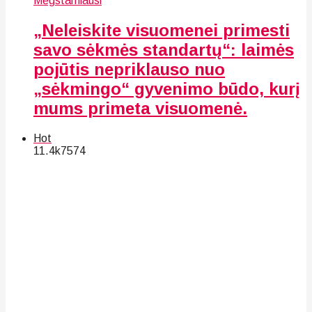
Mėgstamiausi
„Neleiskite visuomenei primesti
savo sėkmės standartų“: laimės
pojūtis nepriklauso nuo
„sėkmingo“ gyvenimo būdo, kurį
mums primeta visuomenė.
Hot
11.4k
75
74