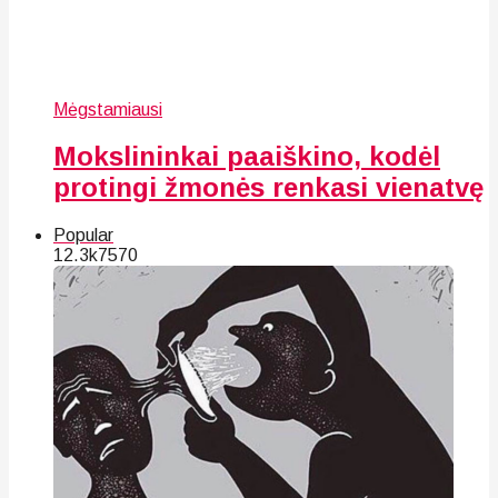
Mėgstamiausi
Mokslininkai paaiškino, kodėl
protingi žmonės renkasi vienatvę
Popular
12.3k
75
70