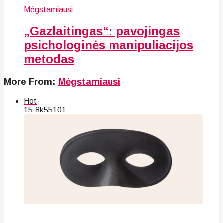
Mėgstamiausi
„Gazlaitingas“: pavojingas
psichologinės manipuliacijos
metodas
More From:
Mėgstamiausi
Hot
15.8k
55
101