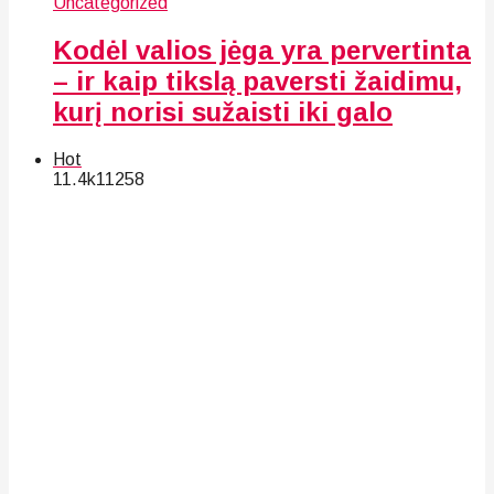
Uncategorized
Kodėl valios jėga yra pervertinta
– ir kaip tikslą paversti žaidimu,
kurį norisi sužaisti iki galo
Hot
11.4k
112
58