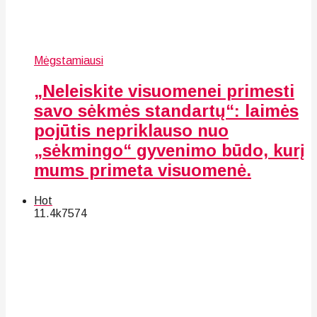
Mėgstamiausi
„Neleiskite visuomenei primesti
savo sėkmės standartų“: laimės
pojūtis nepriklauso nuo
„sėkmingo“ gyvenimo būdo, kurį
mums primeta visuomenė.
Hot
11.4k
75
74