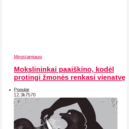
Mėgstamiausi
Mokslininkai paaiškino, kodėl
protingi žmonės renkasi vienatvę
Popular
12.3k
75
70