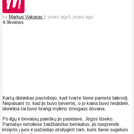
by
Markus Vakaras
5 years ago
5 years ago
4.9k
views
Kartą ūkininkas pastebėjo, kad tvarte šiene pametė laikrodį.
Nepaisant to, kad jis buvo bevertis, o jo kaina buvo nedidelė,
ūkininkui tai buvo brangi mylimo žmogaus dovana.
Po ilgų ir bevaisių paieškų jis pasidavė. Jėgos išseko.
Pamatęs netoliese žaidžiančius berniukus, jis nusprendė
kreiptis į juos ir pažadėjo atsilyginti tam, kuris šiene sugebės