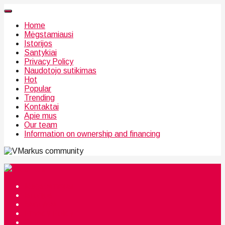
Home
Mėgstamiausi
Istorijos
Santykiai
Privacy Policy
Naudotojo sutikimas
Hot
Popular
Trending
Kontaktai
Apie mus
Our team
Information on ownership and financing
community
Mėgstamiausi
Istorijos
Santykiai
Privacy Policy
Citata