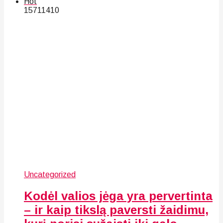
Hot
157
114
10
Uncategorized
Kodėl valios jėga yra pervertinta
– ir kaip tikslą paversti žaidimu,