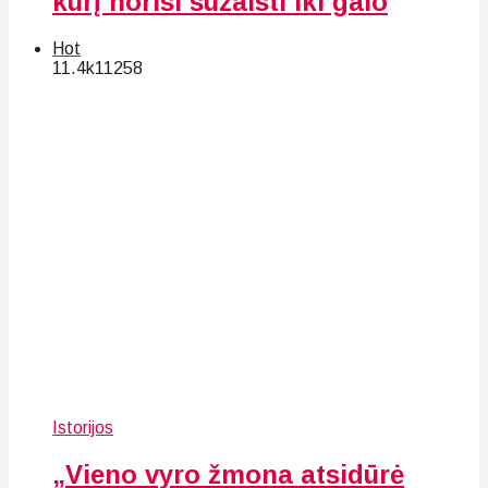
kurį norisi sužaisti iki galo
Hot
11.4k
112
58
Istorijos
„Vieno vyro žmona atsidūrė