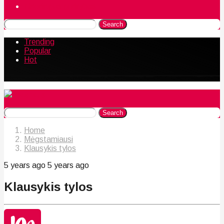
Naudingos gudrybės
Search
Trending
Popular
Hot
Search
Home
Mėgstamiausi
Klausykis tylos
5 years ago
5 years ago
Klausykis tylos