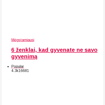
Mėgstamiausi
6 ženklai, kad gyvenate ne savo
gyvenimą
Popular
4.3k
166
81