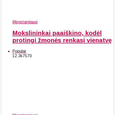
Mėgstamiausi
Mokslininkai paaiškino, kodėl
protingi žmonės renkasi vienatvę
Popular
12.3k
75
70