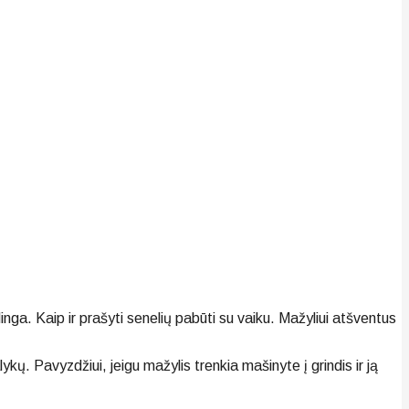
nga. Kaip ir prašyti senelių pabūti su vaiku. Mažyliui atšventus
kų. Pavyzdžiui, jeigu mažylis trenkia mašinyte į grindis ir ją