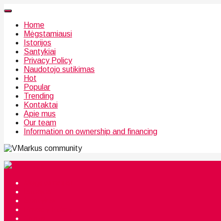
Home
Mėgstamiausi
Istorijos
Santykiai
Privacy Policy
Naudotojo sutikimas
Hot
Popular
Trending
Kontaktai
Apie mus
Our team
Information on ownership and financing
community
Mėgstamiausi
Istorijos
Santykiai
Privacy Policy
Citata