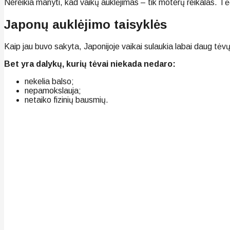
Nereikia manyti, kad vaikų auklėjimas – tik moterų reikalas. Tėčia
Japonų auklėjimo taisyklės
Kaip jau buvo sakyta, Japonijoje vaikai sulaukia labai daug tėv
Bet yra dalykų, kurių tėvai niekada nedaro:
nekelia balso;
nepamokslauja;
netaiko fizinių bausmių.