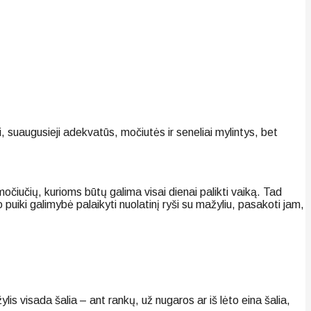
i, suaugusieji adekvatūs, močiutės ir seneliai mylintys, bet
iučių, kurioms būtų galima visai dienai palikti vaiką. Tad
 puiki galimybė palaikyti nuolatinį ryši su mažyliu, pasakoti jam,
lis visada šalia – ant rankų, už nugaros ar iš lėto eina šalia,