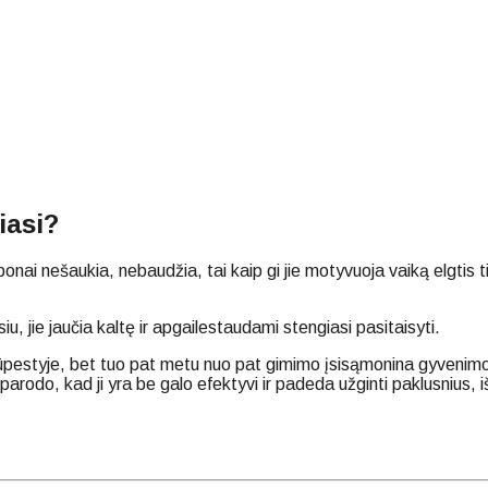
iasi?
aponai nešaukia, nebaudžia, tai kaip gi jie motyvuoja vaiką elgt
iu, jie jaučia kaltę ir apgailestaudami stengiasi pasitaisyti.
 rūpestyje, bet tuo pat metu nuo pat gimimo įsisąmonina gyvenim
parodo, kad ji yra be galo efektyvi ir padeda užginti paklusnius, 