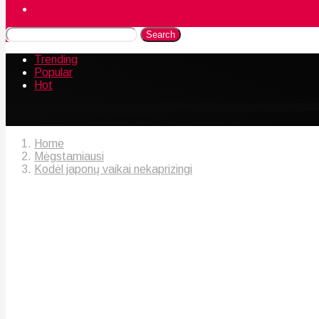
Naudingos gudrybės
Search
Trending
Popular
Hot
Home
Mėgstamiausi
Kodėl japonų vaikai nekaprizingi