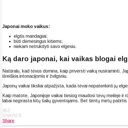
Japonai moko vaikus:
elgtis mandagiai;
būti dėmesingus kitiems;
niekam netrukdyti savo elgesiu.
Ką daro japonai, kai vaikas blogai elg
Natūralu, kad tėvus domina, kaip priversti vaiką nusiraminti. J
išreiškia intonacijomis ir žvilgsniu.
Japonų vaikai tiksliai atpažįsta, kada tėvai nepatenkinti jų elges
Kaip matote, Japonijoje vaikai tiesiog maudosi tėvų meilėje ir
labai neįprasta kitų šalių gyventojams. Bet šimtų metų patirtis 
452
SHARES
Share