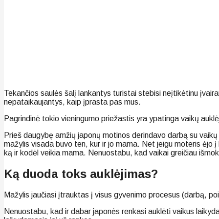
Tekančios saulės šalį lankantys turistai stebisi neįtikėtinu įvai
nepataikaujantys, kaip įprasta pas mus.
Pagrindinė tokio vieningumo priežastis yra ypatinga vaikų auklėji
Prieš daugybę amžių japonų motinos derindavo darbą su vaikų au
mažylis visada buvo ten, kur ir jo mama. Net jeigu moteris ėjo į 
ką ir kodėl veikia mama. Nenuostabu, kad vaikai greičiau išmokd
Ką duoda toks auklėjimas?
Mažylis jaučiasi įtrauktas į visus gyvenimo procesus (darbą, poil
Nenuostabu, kad ir dabar japonės renkasi auklėti vaikus laikydamo