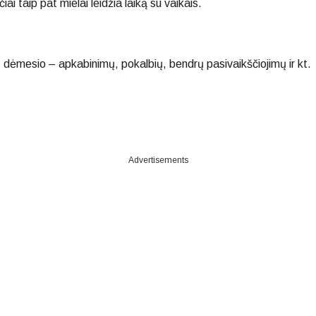
i taip pat mielai leidžia laiką su vaikais.
ų dėmesio – apkabinimų, pokalbių, bendrų pasivaikščiojimų ir kt.
Advertisements