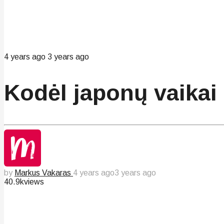
4 years ago
3 years ago
Kodėl japonų vaikai
by
Markus Vakaras
4 years ago
3 years ago
40.9k
views