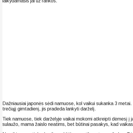
laikydamasis jai už rankos.
Dažniausiai japonės sėdi namuose, kol vaikui sukanka 3 metai. No
trečiąjį gimtadienį, jis pradeda lankyti darželį.
Tiek namuose, tiek darželyje vaikai mokomi atkreipti dėmesį į ja
sulaužo, mama žaislo neatims, bet būtinai pasakys, kad vaika