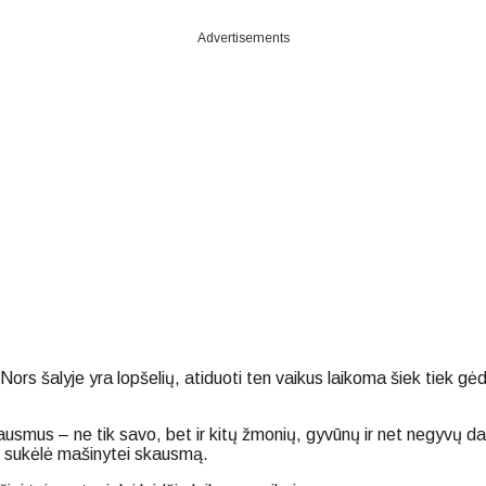
Advertisements
rs šalyje yra lopšelių, atiduoti ten vaikus laikoma šiek tiek gėdi
usmus – ne tik savo, bet ir kitų žmonių, gyvūnų ir net negyvų daly
s sukėlė mašinytei skausmą.