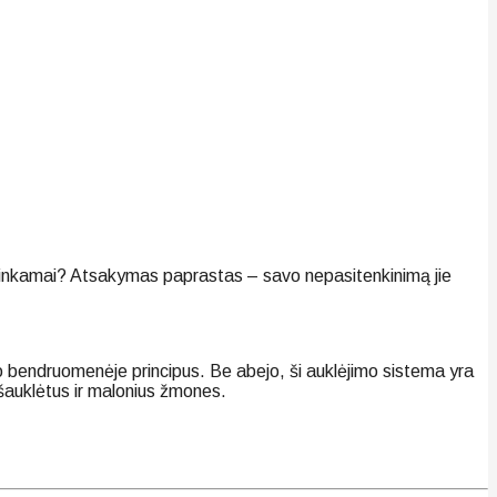
is tinkamai? Atsakymas paprastas – savo nepasitenkinimą jie
o bendruomenėje principus. Be abejo, ši auklėjimo sistema yra
išauklėtus ir malonius žmones.