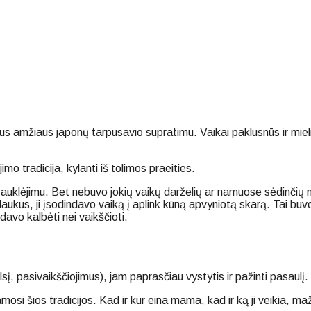
raus amžiaus japonų tarpusavio supratimu. Vaikai paklusnūs ir miel
mo tradicija, kylanti iš tolimos praeities.
klėjimu. Bet nebuvo jokių vaikų darželių ar namuose sėdinčių moč
laukus, ji įsodindavo vaiką į aplink kūną apvyniotą skarą. Tai buvo
avo kalbėti nei vaikščioti.
sį, pasivaikščiojimus), jam paprasčiau vystytis ir pažinti pasaulį.
si šios tradicijos. Kad ir kur eina mama, kad ir ką ji veikia, mažy