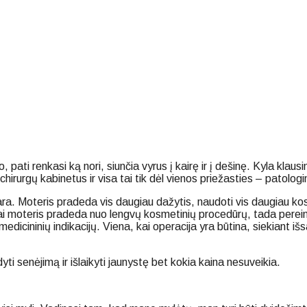
ijo, pati renkasi ką nori, siunčia vyrus į kairę ir į dešinę. Kyla kl
rurgų kabinetus ir visa tai tik dėl vienos priežasties – patologinio
ara. Moteris pradeda vis daugiau dažytis, naudoti vis daugiau kos
kai moteris pradeda nuo lengvų kosmetinių procedūrų, tada pereina 
ių medicininių indikacijų. Viena, kai operacija yra būtina, siekiant 
i senėjimą ir išlaikyti jaunystę bet kokia kaina nesuveikia.