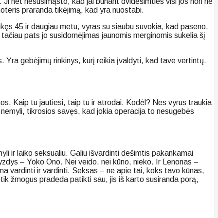
i net nesusimąsto, kad jai būnant dvidešimties visi jos nori ne
moteris praranda tikėjimą, kad yra nuostabi.
ukęs 45 ir daugiau metu, vyras su siaubu suvokia, kad paseno.
s, tačiau pats jo susidomėjimas jaunomis merginomis sukelia šį
. Yra gebėjimų rinkinys, kurį reikia įvaldyti, kad tave vertintų.
os. Kaip tu jautiesi, taip tu ir atrodai. Kodėl? Nes vyrus traukia
ęs nemyli, tikrosios savęs, kad jokia operacija to nesugebės
yli ir laiko seksualiu. Galiu išvardinti dešimtis pakankamai
avyzdys – Yoko Ono. Nei veido, nei kūno, nieko. Ir Lenonas –
a vardinti ir vardinti. Seksas – ne apie tai, koks tavo kūnas,
s tik žmogus pradeda patikti sau, jis iš karto susiranda porą,