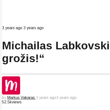
3 years ago
3 years ago
Michailas Labkovski
grožis!“
by
Markus Vakaras
3 years ago
3 years ago
52.5k
views