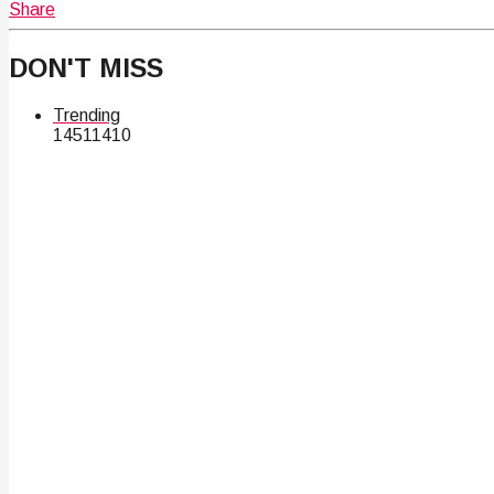
Share
DON'T MISS
Trending
145
114
10