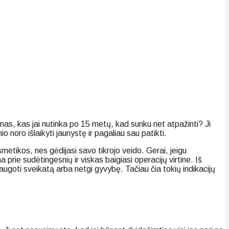
ausimas, kas jai nutinka po 15 metų, kad sunku net atpažinti? Ji
 noro išlaikyti jaunystę ir pagaliau sau patikti.
metikos, nes gėdijasi savo tikrojo veido. Gerai, jeigu
prie sudėtingesnių ir viskas baigiasi operacijų virtine. Iš
išsaugoti sveikatą arba netgi gyvybę. Tačiau čia tokių indikacijų