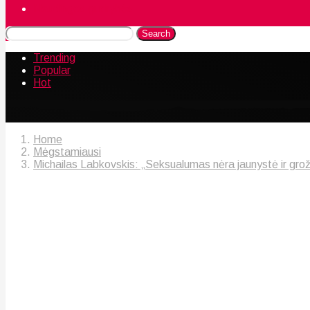
Naudingos gudrybės
Search
Trending
Popular
Hot
Home
Mėgstamiausi
Michailas Labkovskis: „Seksualumas nėra jaunystė ir grož