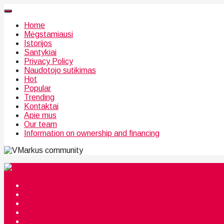
Home
Mėgstamiausi
Istorijos
Santykiai
Privacy Policy
Naudotojo sutikimas
Hot
Popular
Trending
Kontaktai
Apie mus
Our team
Information on ownership and financing
community
Mėgstamiausi
Istorijos
Santykiai
Privacy Policy
Citata