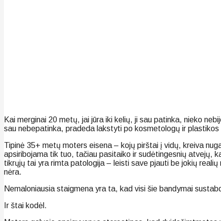
Kai merginai 20 metų, jai jūra iki kelių, ji sau patinka, nieko neb
sau nebepatinka, pradeda lakstyti po kosmetologų ir plastikos chi
Tipinė 35+ metų moters eisena – kojų pirštai į vidų, kreiva nug
apsiribojama tik tuo, tačiau pasitaiko ir sudėtingesnių atvejų, 
tikrųjų tai yra rimta patologija – leisti save pjauti be jokių real
nėra.
Nemaloniausia staigmena yra ta, kad visi šie bandymai sustabdyt
Ir štai kodėl.