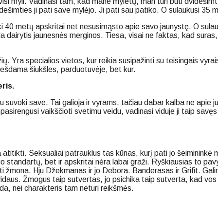
 myli. Vadinasi tam, kad mane mylėtų, man turi būti dvidešimt. J
dešimties ji pati save mylėjo. Ji pati sau patiko. O sulaukusi 35 
iki 40 metų apskritai net nesusimąsto apie savo jaunystę. O sula
eda dairytis jaunesnės merginos. Tiesa, visai ne faktas, kad sura
ų. Yra specialios vietos, kur reikia susipažinti su teisingais vyrais
nešdama šiukšles, parduotuvėje, bet kur.
ris.
u suvoki save. Tai galioja ir vyrams, tačiau dabar kalba ne apie ju
a pasirengusi vaikščioti svetimu veidu, vadinasi viduje ji taip sav
atitikti. Seksualiai patrauklus tas kūnas, kurį pati jo šeimininkė m
žio standartų, bet ir apskritai nėra labai graži. Ryškiausias to p
nti žmona. Hju Džekmanas ir jo Debora. Banderasas ir Grifit. Galim
iš vidaus. Žmogus taip sutvertas, jo psichika taip sutverta, kad vo
da, nei charakteris tam neturi reikšmės.