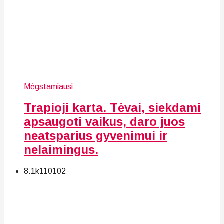
Mėgstamiausi
Trapioji karta. Tėvai, siekdami
apsaugoti vaikus, daro juos
neatsparius gyvenimui ir
nelaimingus.
8.1k
110
102