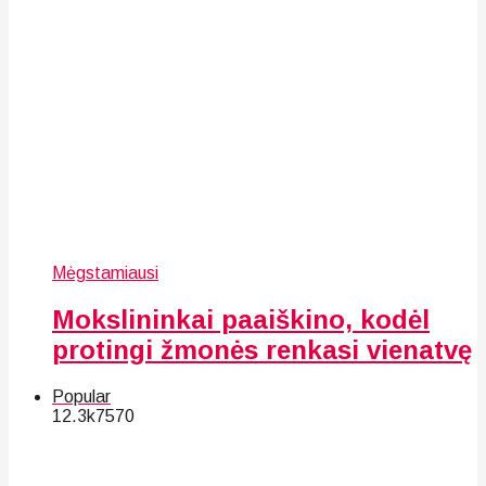
Mėgstamiausi
Mokslininkai paaiškino, kodėl
protingi žmonės renkasi vienatvę
Popular
12.3k
75
70