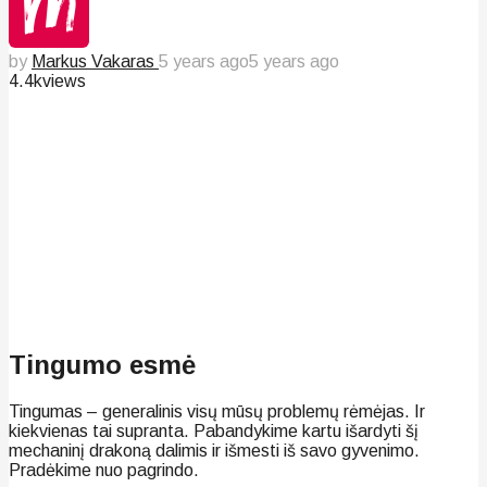
by
Markus Vakaras
5 years ago
5 years ago
4.4k
views
Tingumo esmė
Tingumas – generalinis visų mūsų problemų rėmėjas. Ir
kiekvienas tai supranta. Pabandykime kartu išardyti šį
mechaninį drakoną dalimis ir išmesti iš savo gyvenimo.
Pradėkime nuo pagrindo.