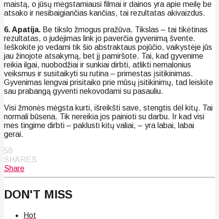
maistą, o jūsų mėgstamiausi filmai ir dainos yra apie meilę be
atsako ir nesibaigiančias kančias, tai rezultatas akivaizdus.
6. Apatija.
Be tikslo žmogus pražūva. Tikslas – tai tikėtinas
rezultatas, o judėjimas link jo paverčia gyvenimą švente.
Ieškokite jo vedami tik šio abstraktaus pojūčio, vaikystėje jūs
jau žinojote atsakymą, bet jį pamiršote. Tai, kad gyvenime
reikia ilgai, nuobodžiai ir sunkiai dirbti, atlikti nemalonius
veiksmus ir susitaikyti su rutina – primestas įsitikinimas.
Gyvenimas lengvai prisitaiko prie mūsų įsitikinimų, tad leiskite
sau prabangą gyventi nekovodami su pasauliu.
Visi žmonės mėgsta kurti, išreikšti save, stengtis dėl kitų. Tai
normali būsena. Tik nereikia jos painioti su darbu. Ir kad visi
mes tingime dirbti – paklusti kitų valiai, – yra labai, labai
gerai.
50
SHARES
Share
DON'T MISS
Hot