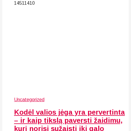
145
114
10
Uncategorized
Kodėl valios jėga yra pervertinta
– ir kaip tikslą paversti žaidimu,
kurį norisi sužaisti iki galo