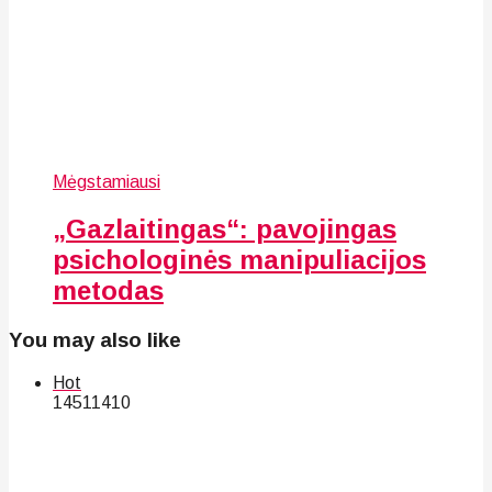
Mėgstamiausi
„Gazlaitingas“: pavojingas
psichologinės manipuliacijos
metodas
You may also like
Hot
145
114
10