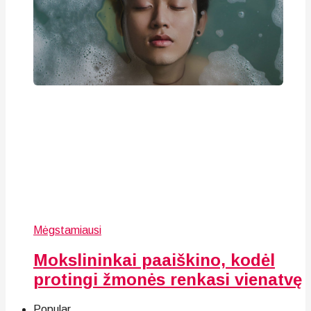
Mėgstamiausi
Mokslininkai paaiškino, kodėl
protingi žmonės renkasi vienatvę
Popular