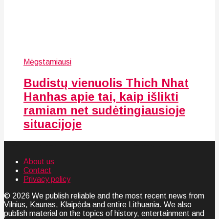
Mėgstamiausi
Budistų vienuolis Thich Nhat
Hanhas apie tai, kaip išlikti
ramiam net sudėtingiausioje
situacijoje
About us
Contact
Privacy policy
© 2026 We publish reliable and the most recent news from
Vilnius, Kaunas, Klaipėda and entire Lithuania. We also
publish material on the topics of history, entertainment and