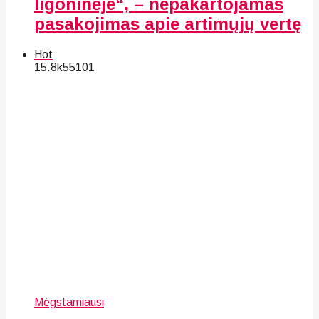
ligoninėje“, – nepakartojamas
pasakojimas apie artimųjų vertę
Hot
15.8k
55
101
Mėgstamiausi