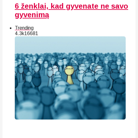
6 ženklai, kad gyvenate ne savo
gyvenimą
Trending
4.3k
166
81