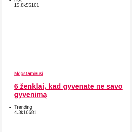
15.8k
55
101
Mėgstamiausi
6 ženklai, kad gyvenate ne savo
gyvenimą
Trending
4.3k
166
81