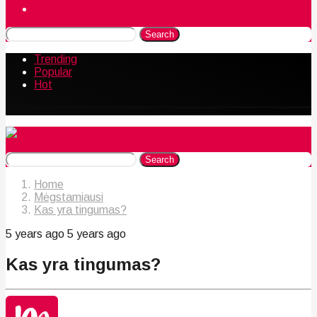
Naudingos gudrybės
Search
Trending
Popular
Hot
Search
Home
Mėgstamiausi
Kas yra tingumas?
5 years ago
5 years ago
Kas yra tingumas?