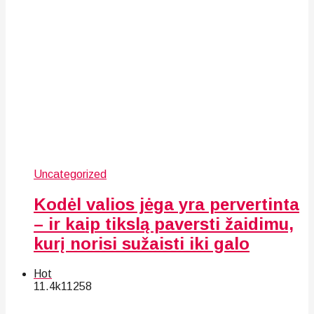
Uncategorized
Kodėl valios jėga yra pervertinta
– ir kaip tikslą paversti žaidimu,
kurį norisi sužaisti iki galo
Hot
11.4k
112
58