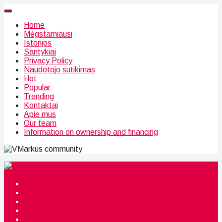
Home
Mėgstamiausi
Istorijos
Santykiai
Privacy Policy
Naudotojo sutikimas
Hot
Popular
Trending
Kontaktai
Apie mus
Our team
Information on ownership and financing
community
Mėgstamiausi
Istorijos
Santykiai
Privacy Policy
Citata