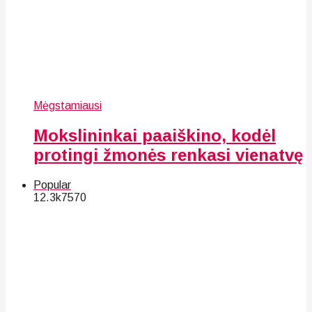
Mėgstamiausi
Mokslininkai paaiškino, kodėl
protingi žmonės renkasi vienatvę
Popular
12.3k
75
70