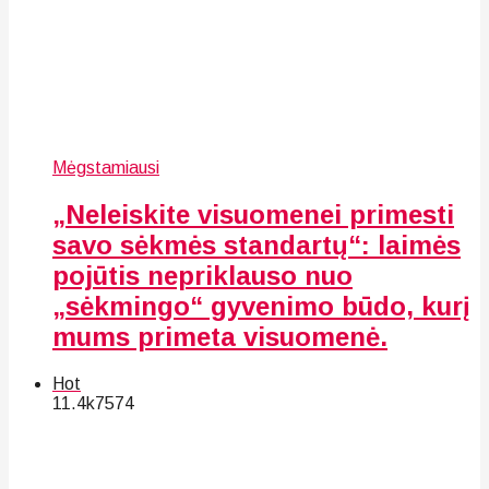
Mėgstamiausi
„Neleiskite visuomenei primesti
savo sėkmės standartų“: laimės
pojūtis nepriklauso nuo
„sėkmingo“ gyvenimo būdo, kurį
mums primeta visuomenė.
Hot
11.4k
75
74