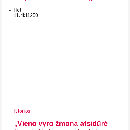
Hot
11.4k
112
58
Istorijos
„Vieno vyro žmona atsidūrė