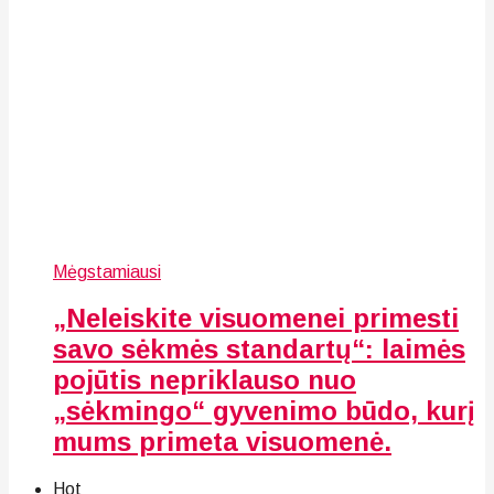
Mėgstamiausi
„Neleiskite visuomenei primesti
savo sėkmės standartų“: laimės
pojūtis nepriklauso nuo
„sėkmingo“ gyvenimo būdo, kurį
mums primeta visuomenė.
Hot