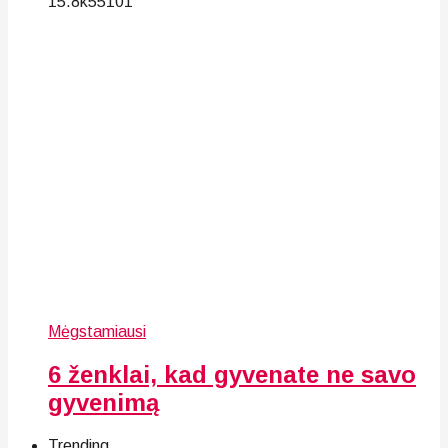
15.8k
55
101
Mėgstamiausi
6 ženklai, kad gyvenate ne savo
gyvenimą
Trending