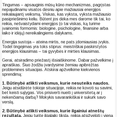
Tingumas – apsauginis mūsų kūno mechanizmas, pagrįstas
nepajudinamu visatos dėsniu apie mažiausiai energijos
reikalaujantį veiksmą. Viskas, kas vyksta, vyksta mažiausio
pasipriešinimo keliu. Būtent jos dėka mes darome tik tai, ko
reikia, nešvaistydami energijos (o tai viskas, ką turime
įvairiomis formomis: biologine, psichologine, finansine arba
laiko ir idėjų) nereikalingiems dalykams.
Energija sustoja – ateina mirtis, ne pats įdomiausias įvykis.
Todėl tingėjimas yra toks stiprus: meistriškai paskirstytos
energijos klausimas – tai gyvybės ir mirties klausimas.
Gerai, atsiradimo priežastį išsiaiškinome. Dabar pažvelkime į
apraiškas. Šiuo žodžiu įvardysime žemiau apibrėžtas
problemines situacijas. Atskirai apžvelkime kiekvienos
sprendimą:
1. Būtinybė atlikti veiksmus, kurie nesuteiks naudos.
Jeigu atsidūrėte tokioje situacijoje, reikia ne kovoti su savimi,
bet keisti sąlygas. Vos prisiverti nueiti į universitetą ar į
nekenčiamą darbą? Mokykis savarankiškai ir sukurk savo
verslą.
2. Būtinybė atlikti veiksmus, kurie ilgainiui atneštų
rezultatą.
Jeigu turite ilgalaikį tikslą, reikia atsižvelgti į vieną