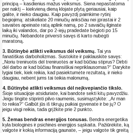
principą – kasdienius mažus veiksmus. Siena nepastatoma
per naktį – kiekvieną dieną klojate plytą geriausiai, kaip
galite, ir nieko daugiau. Kaip pavyzdį paimkime rytinį
bėgiojimą: atsikeliate 20 minučių anksčiau nei įprastai ir 2
savaites apeinate ratą aplink namą, po 2 savaičių ilginate
laiką iki valandos, dar po 2-iejų pradedate bėgioti po 15
minučių. Nebandote priversti savęs iš karto nubėgti
maratoną.
3. Būtinybė atlikti veiksmus dėl veiksmų.
Tai yra
fanatiškas darboholizmas. Sustokite ir paklauskite savęs:
„Noriu treniruotis dėl treniruotės ar kad būčiau stiprus? Dirbti
dėl darbo ar kad būčiau finansiškai nepriklausomas?“ Darykite
lygiai tiek, kiek reikia, kad pasiektumėte rezultatą, ir nieko
daugiau, nebent jums tai teikia malonumą.
4. Būtinybė atlikti veiksmus dėl neįkvepiančio tikslo.
Šioje situacijoje atsiduriate, kai bandote sekti kitų pavyzdžiu.
Jeigu tingite stiprinti pilvo raumenis, susimąstykite: „Ar man
to reikia?“ Galbūt jūs iš tikrųjų puikiai gyvenate ir be jų? O
jeigu visgi reikia, tada grįžkite prie 2 punkto.
5. Žemas bendras energijos tonusas.
Bendra energetika
kyla biologinės ir psichinės energijos sąskaita. Pažiūrėkite, ką
valgote ir kokią informaciją gaunate, – jeigu valgote tik greitą