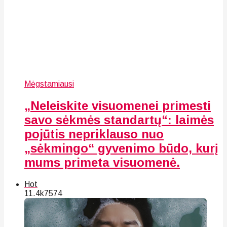
Mėgstamiausi
„Neleiskite visuomenei primesti
savo sėkmės standartų“: laimės
pojūtis nepriklauso nuo
„sėkmingo“ gyvenimo būdo, kurį
mums primeta visuomenė.
Hot
11.4k
75
74