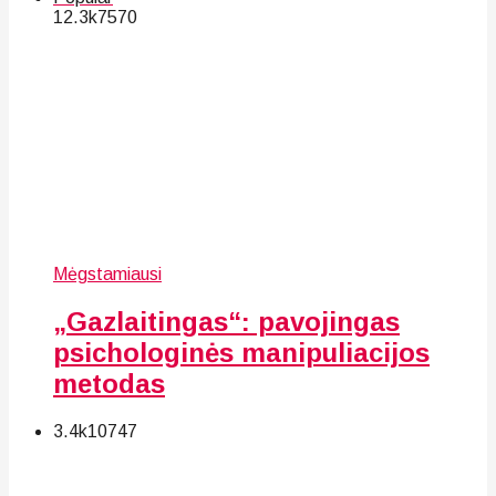
12.3k
75
70
Mėgstamiausi
„Gazlaitingas“: pavojingas
psichologinės manipuliacijos
metodas
3.4k
107
47