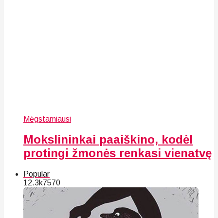
Mėgstamiausi
Mokslininkai paaiškino, kodėl
protingi žmonės renkasi vienatvę
Popular
12.3k
75
70