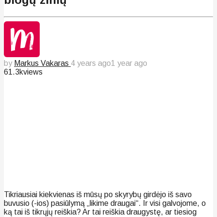
by
Markus Vakaras
4 years ago
1 year ago
61.3k
views
Tikriausiai kiekvienas iš mūsų po skyrybų girdėjo iš savo
buvusio (-ios) pasiūlymą „likime draugai“. Ir visi galvojome, o
ką tai iš tikrųjų reiškia? Ar tai reiškia draugystę, ar tiesiog