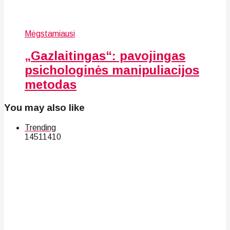
Mėgstamiausi
„Gazlaitingas“: pavojingas
psichologinės manipuliacijos
metodas
You may also like
Trending
145
114
10