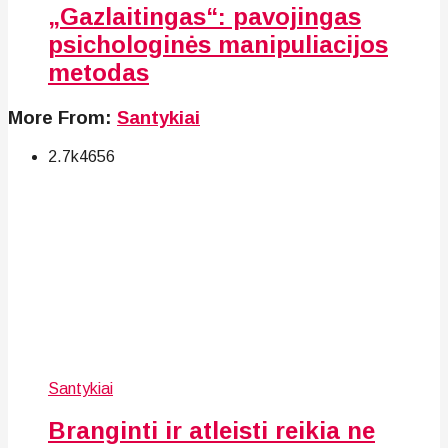
„Gazlaitingas“: pavojingas
psichologinės manipuliacijos
metodas
More From:
Santykiai
2.7k
46
56
Santykiai
Branginti ir atleisti reikia ne