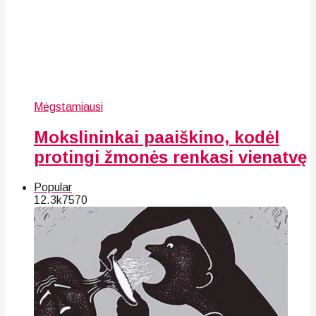
Mėgstamiausi
Mokslininkai paaiškino, kodėl
protingi žmonės renkasi vienatvę
Popular
12.3k
75
70