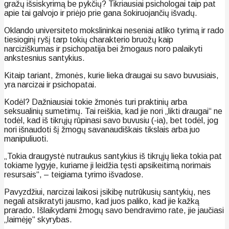
gražų išsiskyrimą be pykčių? Tikriausiai psichologai taip pat
apie tai galvojo ir priėjo prie gana šokiruojančių išvadų.
Oklando universiteto mokslininkai neseniai atliko tyrimą ir rado
tiesioginį ryšį tarp tokių charakterio bruožų kaip
narciziškumas ir psichopatija bei žmogaus noro palaikyti
ankstesnius santykius.
Kitaip tariant, žmonės, kurie lieka draugai su savo buvusiais,
yra narcizai ir psichopatai.
Kodėl? Dažniausiai tokie žmonės turi praktinių arba
seksualinių sumetimų. Tai reiškia, kad jie nori „likti draugai“ ne
todėl, kad iš tikrųjų rūpinasi savo buvusiu (-ia), bet todėl, jog
nori išnaudoti šį žmogų savanaudiškais tikslais arba juo
manipuliuoti.
„Tokia draugystė nutraukus santykius iš tikrųjų lieka tokia pat
tokiame lygyje, kuriame ji leidžia tęsti apsikeitimą norimais
resursais“, – teigiama tyrimo išvadose.
Pavyzdžiui, narcizai laikosi įsikibę nutrūkusių santykių, nes
negali atsikratyti jausmo, kad juos paliko, kad jie kažką
prarado. Išlaikydami žmogų savo bendravimo rate, jie jaučiasi
„laimėję“ skyrybas.