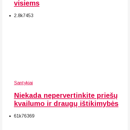
visiems
2.8k
74
53
Santykiai
Niekada nepervertinkite priešų
kvailumo ir draugų ištikimybės
61k
76
369