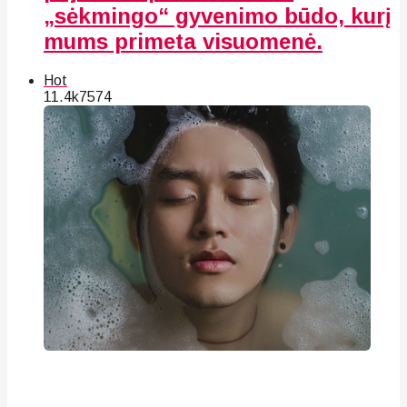
„sėkmingo“ gyvenimo būdo, kurį
mums primeta visuomenė.
Hot
11.4k
75
74