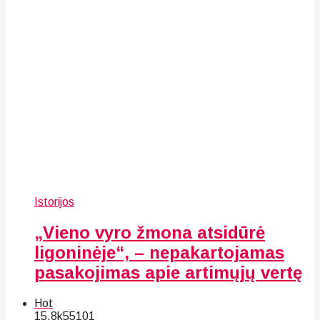
Istorijos
„Vieno vyro žmona atsidūrė
ligoninėje“, – nepakartojamas
pasakojimas apie artimųjų vertę
Hot
15.8k
55
101