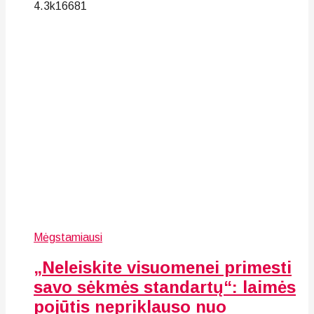
4.3k
166
81
Mėgstamiausi
„Neleiskite visuomenei primesti
savo sėkmės standartų“: laimės
pojūtis nepriklauso nuo