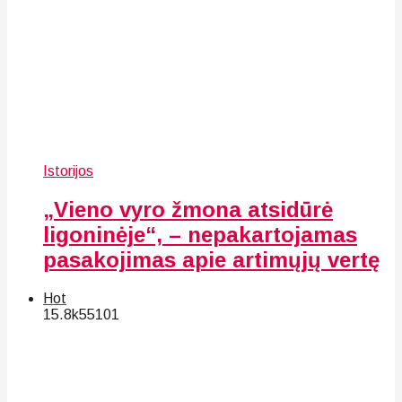
Istorijos
„Vieno vyro žmona atsidūrė
ligoninėje“, – nepakartojamas
pasakojimas apie artimųjų vertę
Hot
15.8k
55
101