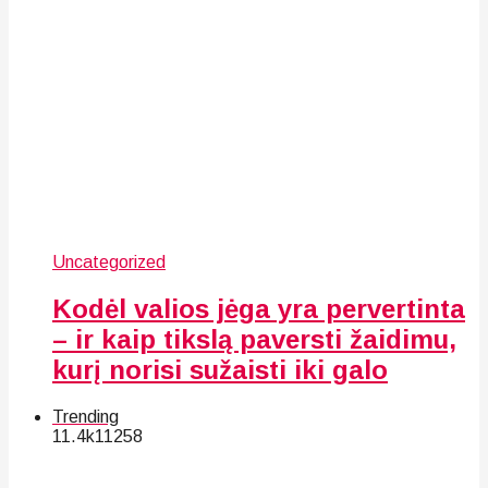
Uncategorized
Kodėl valios jėga yra pervertinta
– ir kaip tikslą paversti žaidimu,
kurį norisi sužaisti iki galo
Trending
11.4k
112
58