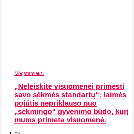
Mėgstamiausi
„Neleiskite visuomenei primesti
savo sėkmės standartų“: laimės
pojūtis nepriklauso nuo
„sėkmingo“ gyvenimo būdo, kurį
mums primeta visuomenė.
Hot