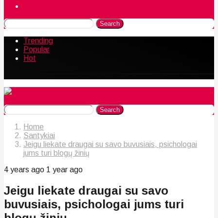
Naudingos gudrybės
Search
Trending
Popular
Hot
Search
Home
Santykiai
Jeigu liekate draugai su savo buvusiais, psichologai
jums turi blogų žinių
4 years ago
1 year ago
Jeigu liekate draugai su savo
buvusiais, psichologai jums turi
blogų žinių