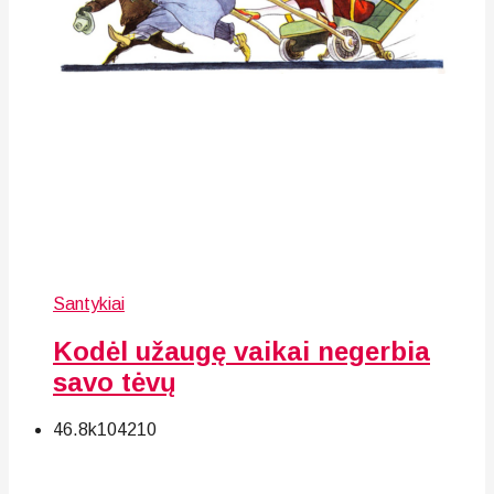
Santykiai
Kodėl užaugę vaikai negerbia
savo tėvų
46.8k
104
210