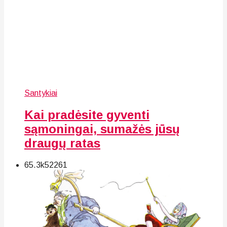
Santykiai
Kai pradėsite gyventi
sąmoningai, sumažės jūsų
draugų ratas
65.3k
52
261