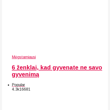
Mėgstamiausi
6 ženklai, kad gyvenate ne savo
gyvenimą
Popular
4.3k
166
81