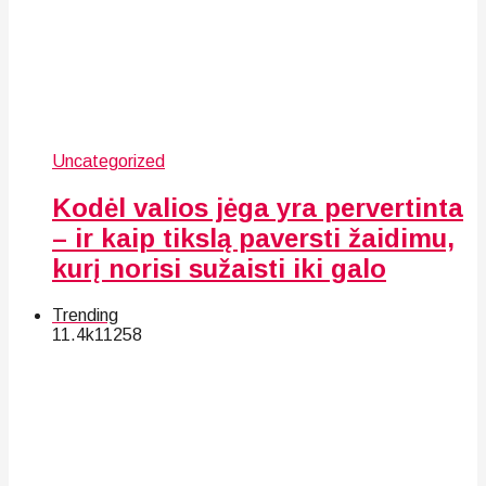
Uncategorized
Kodėl valios jėga yra pervertinta
– ir kaip tikslą paversti žaidimu,
kurį norisi sužaisti iki galo
Trending
11.4k
112
58