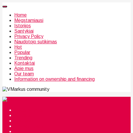
Home
Mėgstamiausi
Istorijos
Santykiai
Privacy Policy
Naudotojo sutikimas
Hot
Popular
Trending
Kontaktai
Apie mus
Our team
Information on ownership and financing
community
Mėgstamiausi
Istorijos
Santykiai
Privacy Policy
Citata