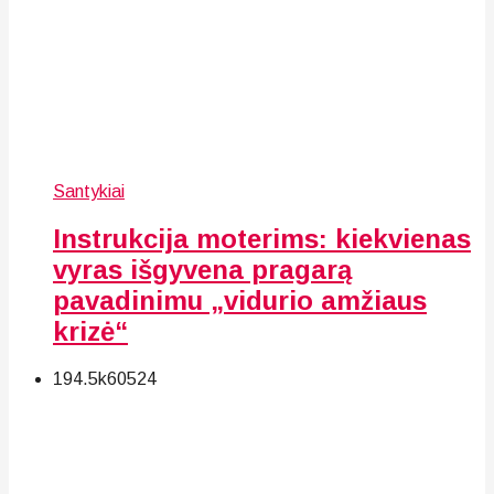
Santykiai
Instrukcija moterims: kiekvienas
vyras išgyvena pragarą
pavadinimu „vidurio amžiaus
krizė“
194.5k
60
524