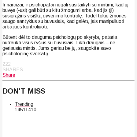
Ir narcizai, ir psichopatai negali susitaikyti su mintimi, kad jų
buvęs (-usi) gali būti su kitu žmogumi arba, kad jis (ji)
susigrąžins visišką gyvenimo kontrolę. Todėl tokie žmonės
saugo santykius su buvusiais, kad galėtų jais manipuliuoti
arba juos kontroliuoti.
Būtent dėl to dauguma psichologų po skyrybų pataria
nutraukti visus ryšius su buvusiais. Likti draugais – ne
geriausia mintis. Jums geriau be jų, saugokite savo
psichologinę sveikatą.
222
SHARES
Share
DON'T MISS
Trending
145
114
10