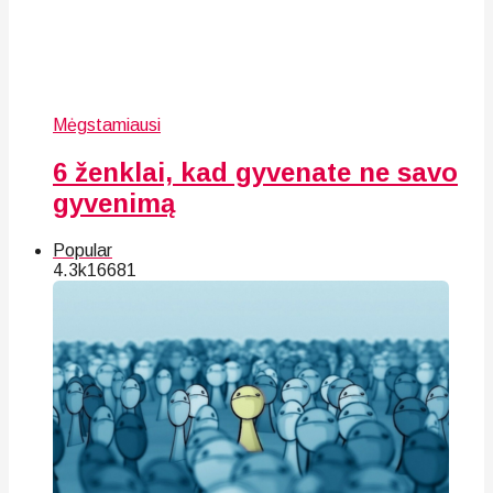
Mėgstamiausi
6 ženklai, kad gyvenate ne savo
gyvenimą
Popular
4.3k
166
81