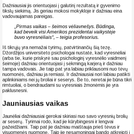
Dažniausiai jis orientuojasi į galutinį rezultatą ir gyvenimo
tikslų siekimą. Jis geriau mokosi mokykloje ir dažniau eina
vadovaujamas pareigas.
„Pirmas vaikas – šeimos vėliavnešys. Būdinga,
kad beveik visi Amerikos prezidentai vaikystėje
buvo vyresnėliais“, – teigia profesorius.
Iš tikrųjų yra nemažai tyrimų, patvirtinančių šią tezę.
Džordžijos universiteto psichologai nustatė, kad vyresnėliai
(arba tie, kurie priskyrė sau psichologinį vyresnėlio vaidmenį
šeimoje) dažniau orientuojasi į sėkmingą karjerą ir dažniau
tampa vadovais. Jie taip pat yra labiau priklausomi nuo tėvų
nuomonės, dažniau ja remiasi. Ir dažniausiai nori labiau patikti
aplinkiniams nei jų broliai ir seserys. Be to, neretai jie būna tikri
rimtuoliai, o bendraudami su vyresniais žmonėmis jie yra
paklusnesni.
Jauniausias vaikas
Jaunėliai dažniausiai gerokai skiriasi nuo savo vyresnių brolių
ar seserų. Tyrimai rodo, kad jie kūrybingesni ir lengvai
pažeidžiami. Taip pat jie dažniau maištauja prieš tėvus ir
visuomenės nuomonę. Taip jie nesąmoningai bando atkreipti į