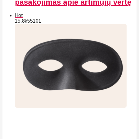
pasakojimas apie artimųjų vertę
Hot
15.8k
55
101