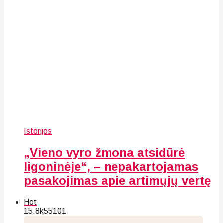
Istorijos
„Vieno vyro žmona atsidūrė
ligoninėje“, – nepakartojamas
pasakojimas apie artimųjų vertę
Hot
15.8k
55
101