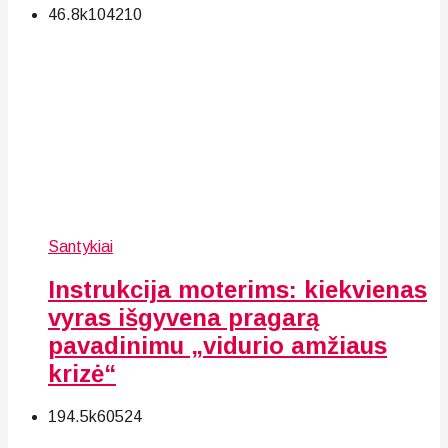
46.8k
104
210
Santykiai
Instrukcija moterims: kiekvienas
vyras išgyvena pragarą
pavadinimu „vidurio amžiaus
krizė“
194.5k
60
524