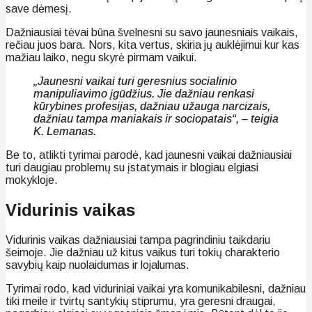
save dėmesį.
Dažniausiai tėvai būna švelnesni su savo jaunesniais vaikais,
rečiau juos bara. Nors, kita vertus, skiria jų auklėjimui kur kas
mažiau laiko, negu skyrė pirmam vaikui.
„Jaunesni vaikai turi geresnius socialinio
manipuliavimo įgūdžius. Jie dažniau renkasi
kūrybines profesijas, dažniau užauga narcizais,
dažniau tampa maniakais ir sociopatais“, – teigia
K. Lemanas.
Be to, atlikti tyrimai parodė, kad jaunesni vaikai dažniausiai
turi daugiau problemų su įstatymais ir blogiau elgiasi
mokykloje.
Vidurinis vaikas
Vidurinis vaikas dažniausiai tampa pagrindiniu taikdariu
šeimoje. Jie dažniau už kitus vaikus turi tokių charakterio
savybių kaip nuolaidumas ir lojalumas.
Tyrimai rodo, kad viduriniai vaikai yra komunikabilesni, dažniau
tiki meile ir tvirtų santykių stiprumu, yra geresni draugai,