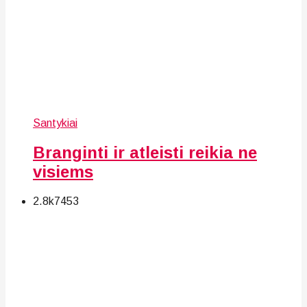
Santykiai
Branginti ir atleisti reikia ne
visiems
2.8k
74
53