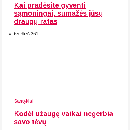
Kai pradėsite gyventi
sąmoningai, sumažės jūsų
draugų ratas
65.3k
52
261
Santykiai
Kodėl užaugę vaikai negerbia
savo tėvų