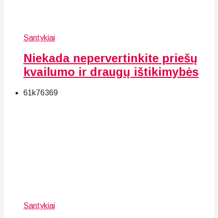
Santykiai
Niekada nepervertinkite priešų
kvailumo ir draugų ištikimybės
61k
76
369
Santykiai