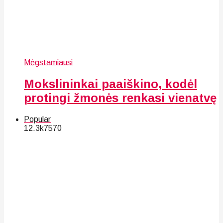
Mėgstamiausi
Mokslininkai paaiškino, kodėl
protingi žmonės renkasi vienatvę
Popular
12.3k
75
70