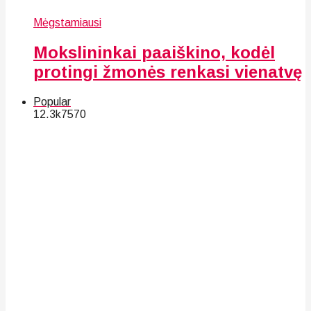
Mėgstamiausi
Mokslininkai paaiškino, kodėl
protingi žmonės renkasi vienatvę
Popular
12.3k
75
70