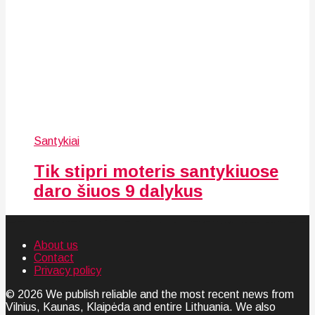
Santykiai
Tik stipri moteris santykiuose
daro šiuos 9 dalykus
About us
Contact
Privacy policy
© 2026 We publish reliable and the most recent news from
Vilnius, Kaunas, Klaipėda and entire Lithuania. We also