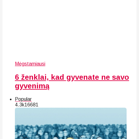
Mėgstamiausi
6 ženklai, kad gyvenate ne savo
gyvenimą
Popular
4.3k
166
81