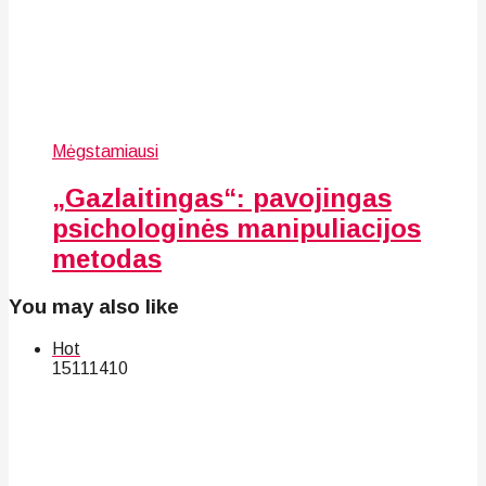
Mėgstamiausi
„Gazlaitingas“: pavojingas
psichologinės manipuliacijos
metodas
You may also like
Hot
151
114
10