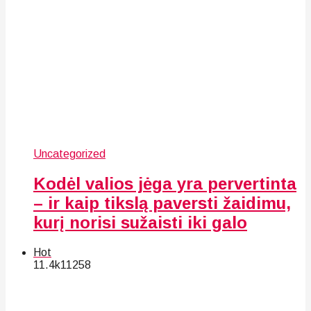
Uncategorized
Kodėl valios jėga yra pervertinta
– ir kaip tikslą paversti žaidimu,
kurį norisi sužaisti iki galo
Hot
11.4k
112
58