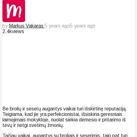
by
Markus Vakaras
5 years ago
5 years ago
2.4k
views
Be brolių ir seserų augantys vaikai turi išskirtinę reputaciją.
Teigiama, kad jie yra perfekcionistai, išsiskiria geresniais
laimėjimais mokykloje, nuolat siekia dėmesio ir pritarimo iš
tėvų ir netgi svetimų žmonių.
Tačiau vaikai, augantys su broliais ir seserimis, taip pat turi