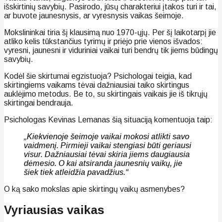
išskirtinių savybių. Pasirodo, jūsų charakteriui įtakos turi ir tai,
ar buvote jaunesnysis, ar vyresnysis vaikas šeimoje.
Mokslininkai tiria šį klausimą nuo 1970-ųjų. Per šį laikotarpį jie
atliko kelis tūkstančius tyrimų ir priėjo prie vienos išvados:
vyresni, jaunesni ir viduriniai vaikai turi bendrų tik jiems būdingų
savybių.
Kodėl šie skirtumai egzistuoja? Psichologai teigia, kad
skirtingiems vaikams tėvai dažniausiai taiko skirtingus
auklėjimo metodus. Be to, su skirtingais vaikais jie iš tikrųjų
skirtingai bendrauja.
Psichologas Kevinas Lemanas šią situaciją komentuoja taip:
„Kiekvienoje šeimoje vaikai mokosi atlikti savo
vaidmenį. Pirmieji vaikai stengiasi būti geriausi
visur. Dažniausiai tėvai skiria jiems daugiausia
dėmesio. O kai atsiranda jaunesnių vaikų, jie
šiek tiek atleidžia pavadžius.“
O ką sako mokslas apie skirtingų vaikų asmenybes?
Vyriausias vaikas