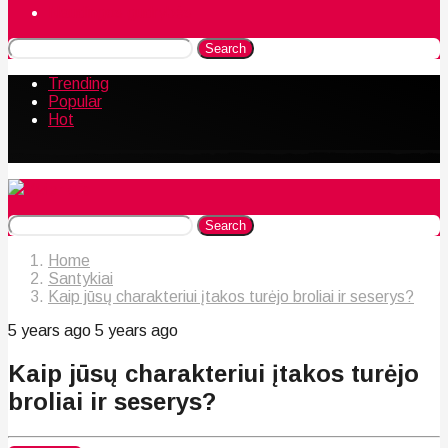
Naudingos gudrybės
Search
Trending
Popular
Hot
Search
Home
Santykiai
Kaip jūsų charakteriui įtakos turėjo broliai ir seserys?
5 years ago
5 years ago
Kaip jūsų charakteriui įtakos turėjo
broliai ir seserys?