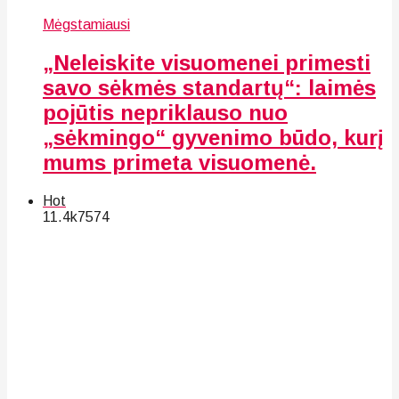
Mėgstamiausi
„Neleiskite visuomenei primesti
savo sėkmės standartų“: laimės
pojūtis nepriklauso nuo
„sėkmingo“ gyvenimo būdo, kurį
mums primeta visuomenė.
Hot
11.4k
75
74