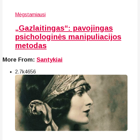
Mėgstamiausi
„Gazlaitingas“: pavojingas
psichologinės manipuliacijos
metodas
More From:
Santykiai
2.7k
46
56