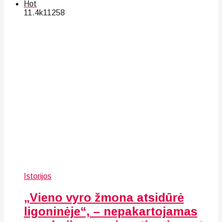
Hot
11.4k
112
58
Istorijos
„Vieno vyro žmona atsidūrė
ligoninėje“, – nepakartojamas