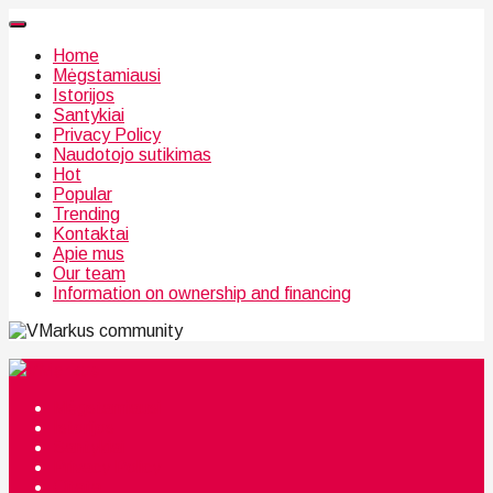
Home
Mėgstamiausi
Istorijos
Santykiai
Privacy Policy
Naudotojo sutikimas
Hot
Popular
Trending
Kontaktai
Apie mus
Our team
Information on ownership and financing
community
Mėgstamiausi
Istorijos
Santykiai
Privacy Policy
Citata