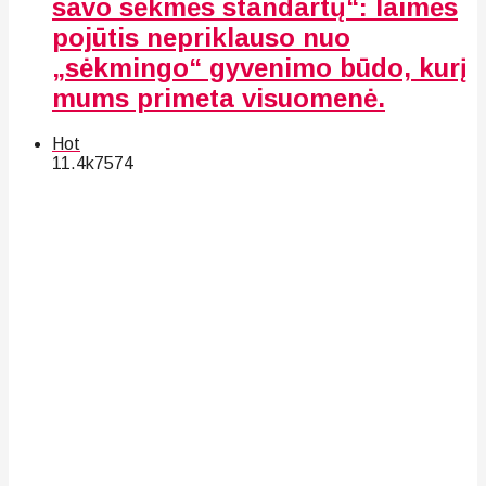
savo sėkmės standartų“: laimės
pojūtis nepriklauso nuo
„sėkmingo“ gyvenimo būdo, kurį
mums primeta visuomenė.
Hot
11.4k
75
74