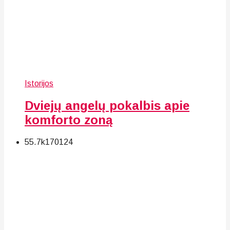
Istorijos
Dviejų angelų pokalbis apie
komforto zoną
55.7k
170
124