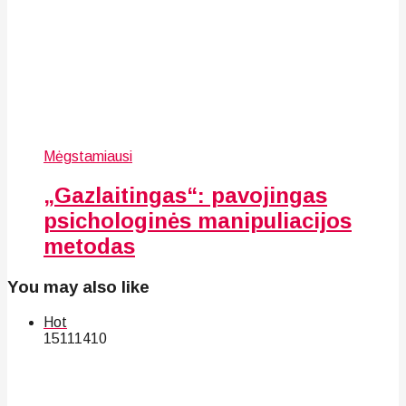
Mėgstamiausi
„Gazlaitingas“: pavojingas
psichologinės manipuliacijos
metodas
You may also like
Hot
151
114
10