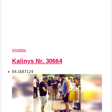
Istorijos
Kalinys Nr. 30664
94.1k
87
124