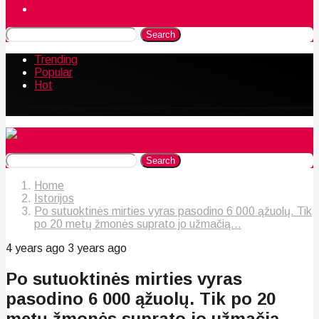
Naudingos gudrybės
Search
Trending
Popular
Hot
Search
Home
Istorijos
Po sutuoktinės mirties vyras pasodino 6 000 ąžuolų. Tik
po 20 metų žmonės suprato jo užmačią...
4 years ago
3 years ago
Po sutuoktinės mirties vyras
pasodino 6 000 ąžuolų. Tik po 20
metų žmonės suprato jo užmačią…