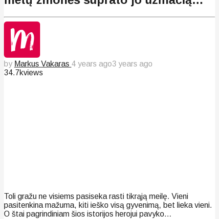
by
Markus Vakaras
4 years ago
3 years ago
34.7k
views
Toli gražu ne visiems pasiseka rasti tikrąją meilę. Vieni
pasitenkina mažuma, kiti ieško visą gyvenimą, bet lieka vieni.
O štai pagrindiniam šios istorijos herojui pavyko…