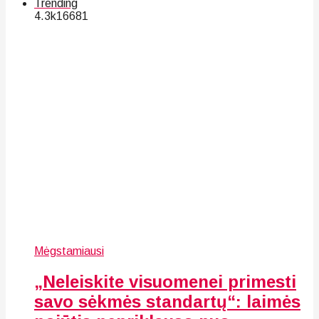
Trending
4.3k
166
81
Mėgstamiausi
„Neleiskite visuomenei primesti
savo sėkmės standartų“: laimės