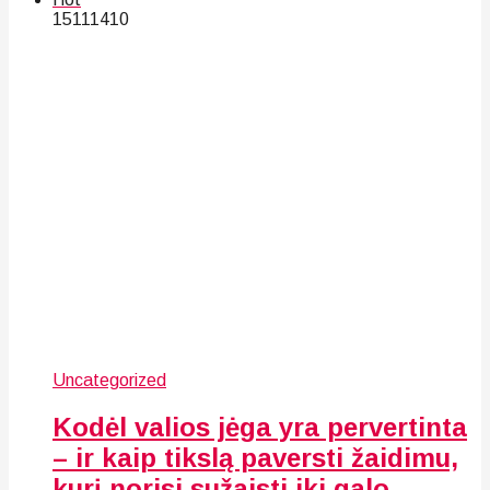
151
114
10
Uncategorized
Kodėl valios jėga yra pervertinta
– ir kaip tikslą paversti žaidimu,
kurį norisi sužaisti iki galo