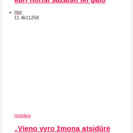
Hot
11.4k
112
58
Istorijos
„Vieno vyro žmona atsidūrė