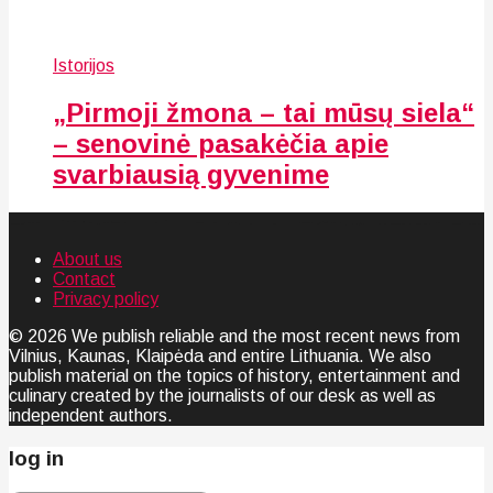
Istorijos
„Pirmoji žmona – tai mūsų siela“
– senovinė pasakėčia apie
svarbiausią gyvenime
About us
Contact
Privacy policy
© 2026 We publish reliable and the most recent news from
Vilnius, Kaunas, Klaipėda and entire Lithuania. We also
publish material on the topics of history, entertainment and
culinary created by the journalists of our desk as well as
independent authors.
log in