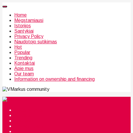
Home
Mėgstamiausi
Istorijos
Santykiai
Privacy Policy
Naudotojo sutikimas
Hot
Popular
Trending
Kontaktai
Apie mus
Our team
Information on ownership and financing
community
Mėgstamiausi
Istorijos
Santykiai
Privacy Policy
Citata