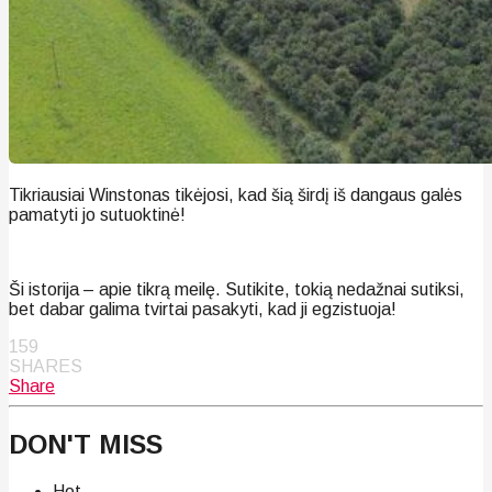
Tikriausiai Winstonas tikėjosi, kad šią širdį iš dangaus galės
pamatyti jo sutuoktinė!
Ši istorija – apie tikrą meilę. Sutikite, tokią nedažnai sutiksi,
bet dabar galima tvirtai pasakyti, kad ji egzistuoja!
159
SHARES
Share
DON'T MISS
Hot