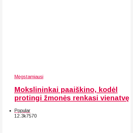
Mėgstamiausi
Mokslininkai paaiškino, kodėl
protingi žmonės renkasi vienatvę
Popular
12.3k
75
70