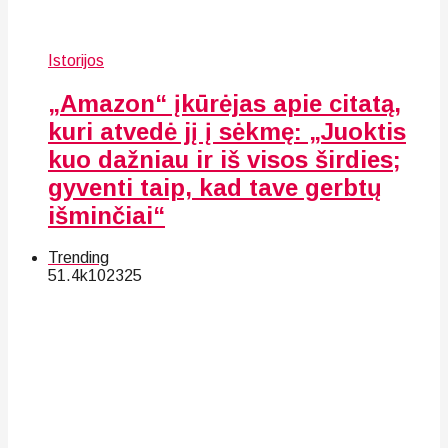
Istorijos
„Amazon“ įkūrėjas apie citatą,
kuri atvedė jį į sėkmę: „Juoktis
kuo dažniau ir iš visos širdies;
gyventi taip, kad tave gerbtų
išminčiai“
Trending
51.4k
102
325