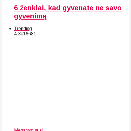
6 ženklai, kad gyvenate ne savo
gyvenimą
Trending
4.3k
166
81
Mėgstamiausi