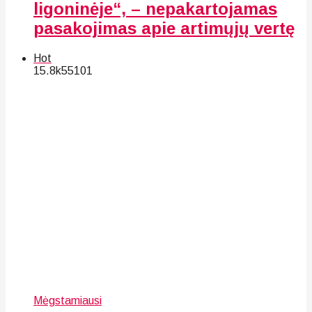
ligoninėje“, – nepakartojamas
pasakojimas apie artimųjų vertę
Hot
15.8k
55
101
Mėgstamiausi