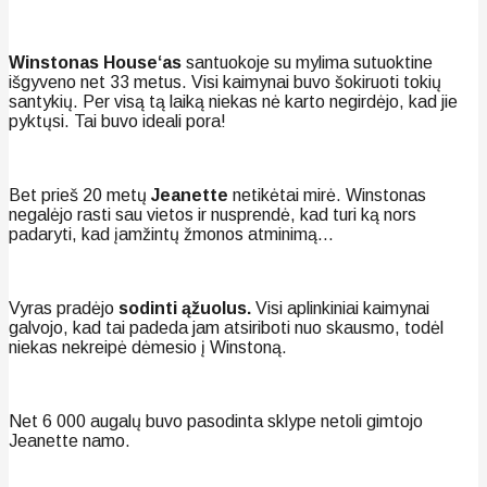
Winstonas House‘as
santuokoje su mylima sutuoktine
išgyveno net 33 metus. Visi kaimynai buvo šokiruoti tokių
santykių. Per visą tą laiką niekas nė karto negirdėjo, kad jie
pyktųsi. Tai buvo ideali pora!
Bet prieš 20 metų
Jeanette
netikėtai mirė. Winstonas
negalėjo rasti sau vietos ir nusprendė, kad turi ką nors
padaryti, kad įamžintų žmonos atminimą…
Vyras pradėjo
sodinti ąžuolus.
Visi aplinkiniai kaimynai
galvojo, kad tai padeda jam atsiriboti nuo skausmo, todėl
niekas nekreipė dėmesio į Winstoną.
Net 6 000 augalų buvo pasodinta sklype netoli gimtojo
Jeanette namo.