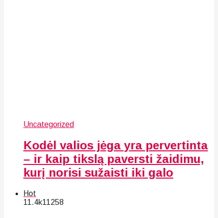
Uncategorized
Kodėl valios jėga yra pervertinta
– ir kaip tikslą paversti žaidimu,
kurį norisi sužaisti iki galo
Hot
11.4k
112
58