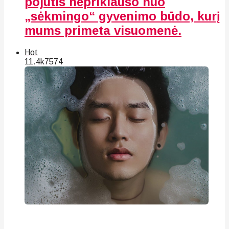
pojūtis nepriklauso nuo
„sėkmingo“ gyvenimo būdo, kurį
mums primeta visuomenė.
Hot
11.4k
75
74