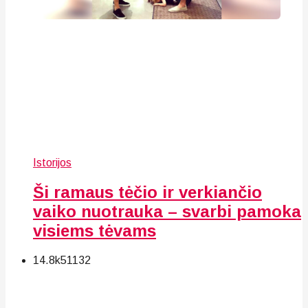
Istorijos
Ši ramaus tėčio ir verkiančio
vaiko nuotrauka – svarbi pamoka
visiems tėvams
14.8k
51
132