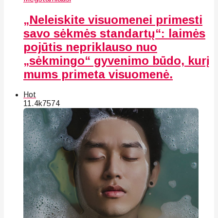
„Neleiskite visuomenei primesti
savo sėkmės standartų“: laimės
pojūtis nepriklauso nuo
„sėkmingo“ gyvenimo būdo, kurį
mums primeta visuomenė.
Hot
11.4k
75
74