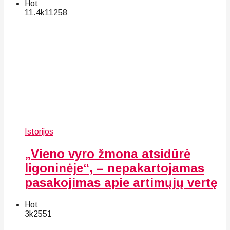
Hot
11.4k
112
58
Istorijos
„Vieno vyro žmona atsidūrė
ligoninėje“, – nepakartojamas
pasakojimas apie artimųjų vertę
Hot
3k
25
51