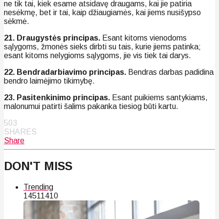
ne tik tai, kiek esame atsidavę draugams, kai jie patiria
nesėkmę, bet ir tai, kaip džiaugiamės, kai jiems nusišypso
sėkmė.
21. Draugystės principas.
Esant kitoms vienodoms
sąlygoms, žmonės sieks dirbti su tais, kurie jiems patinka;
esant kitoms nelygioms sąlygoms, jie vis tiek tai darys.
22. Bendradarbiavimo principas.
Bendras darbas padidina
bendro laimėjimo tikimybę.
23. Pasitenkinimo principas.
Esant puikiems santykiams,
malonumui patirti šalims pakanka tiesiog būti kartu.
503
SHARES
Share
DON'T MISS
Trending
145
114
10