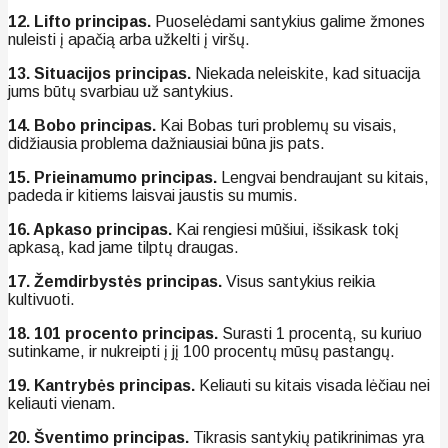
12. Lifto principas.
Puoselėdami santykius galime žmones
nuleisti į apačią arba užkelti į viršų.
13. Situacijos principas.
Niekada neleiskite, kad situacija
jums būtų svarbiau už santykius.
14. Bobo principas.
Kai Bobas turi problemų su visais,
didžiausia problema dažniausiai būna jis pats.
15. Prieinamumo principas.
Lengvai bendraujant su kitais,
padeda ir kitiems laisvai jaustis su mumis.
16. Apkaso principas.
Kai rengiesi mūšiui, išsikask tokį
apkasą, kad jame tilptų draugas.
17. Žemdirbystės principas.
Visus santykius reikia
kultivuoti.
18. 101 procento principas.
Surasti 1 procentą, su kuriuo
sutinkame, ir nukreipti į jį 100 procentų mūsų pastangų.
19. Kantrybės principas.
Keliauti su kitais visada lėčiau nei
keliauti vienam.
20. Šventimo principas.
Tikrasis santykių patikrinimas yra