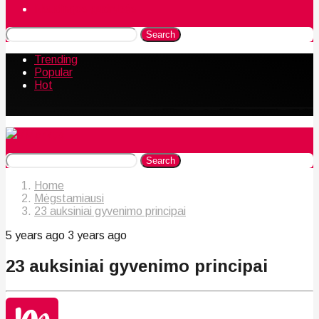
Naudingos gudrybės
Search
Trending
Popular
Hot
Search
Home
Mėgstamiausi
23 auksiniai gyvenimo principai
5 years ago
3 years ago
23 auksiniai gyvenimo principai