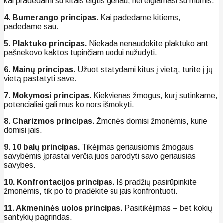
kai pradedami su kitais elgtis geriau, nei elgiamasi su mumis.
4. Bumerango principas.
Kai padedame kitiems,
padedame sau.
5. Plaktuko principas.
Niekada nenaudokite plaktuko ant
pašnekovo kaktos tupinčiam uodui nužudyti.
6. Mainų principas.
Užuot statydami kitus į vietą, turite į jų
vietą pastatyti save.
7. Mokymosi principas.
Kiekvienas žmogus, kurį sutinkame,
potencialiai gali mus ko nors išmokyti.
8. Charizmos principas.
Žmonės domisi žmonėmis, kurie
domisi jais.
9. 10 balų principas.
Tikėjimas geriausiomis žmogaus
savybėmis įprastai verčia juos parodyti savo geriausias
savybes.
10. Konfrontacijos principas.
Iš pradžių pasirūpinkite
žmonėmis, tik po to pradėkite su jais konfrontuoti.
11. Akmeninės uolos principas.
Pasitikėjimas – bet kokių
santykių pagrindas.