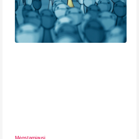
Mėgstamiausi