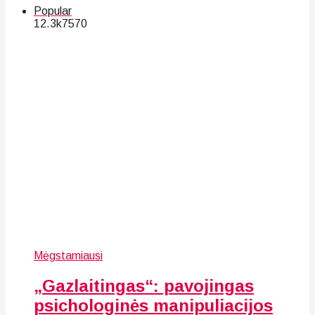
Popular
12.3k
75
70
Mėgstamiausi
„Gazlaitingas“: pavojingas
psichologinės manipuliacijos