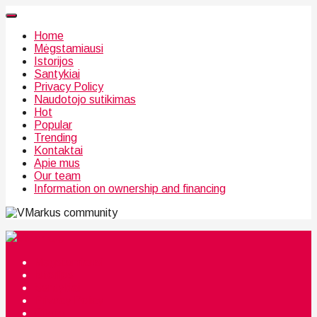
Home
Mėgstamiausi
Istorijos
Santykiai
Privacy Policy
Naudotojo sutikimas
Hot
Popular
Trending
Kontaktai
Apie mus
Our team
Information on ownership and financing
community
Mėgstamiausi
Istorijos
Santykiai
Privacy Policy
Citata