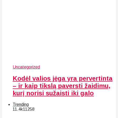
Uncategorized
Kodėl valios jėga yra pervertinta
– ir kaip tikslą paversti žaidimu,
kurį norisi sužaisti iki galo
Trending
11.4k
112
58