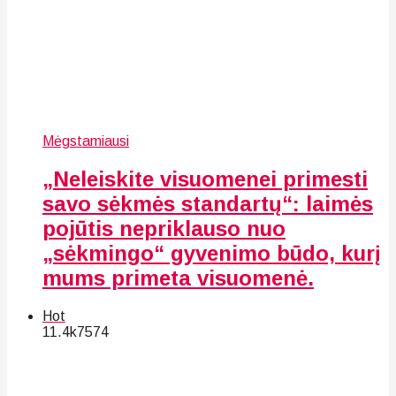
Mėgstamiausi
„Neleiskite visuomenei primesti
savo sėkmės standartų“: laimės
pojūtis nepriklauso nuo
„sėkmingo“ gyvenimo būdo, kurį
mums primeta visuomenė.
Hot
11.4k
75
74