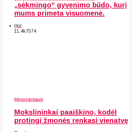
„sėkmingo“ gyvenimo būdo, kurį
mums primeta visuomenė.
Hot
11.4k
75
74
Mėgstamiausi
Mokslininkai paaiškino, kodėl
protingi žmonės renkasi vienatvę