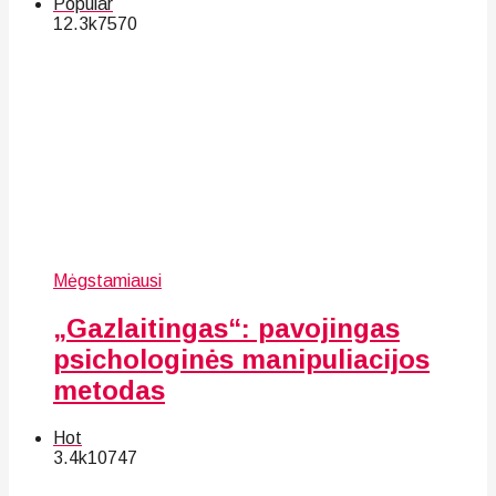
Popular
12.3k
75
70
Mėgstamiausi
„Gazlaitingas“: pavojingas
psichologinės manipuliacijos
metodas
Hot
3.4k
107
47