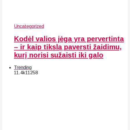
Uncategorized
Kodėl valios jėga yra pervertinta
– ir kaip tikslą paversti žaidimu,
kurį norisi sužaisti iki galo
Trending
11.4k
112
58