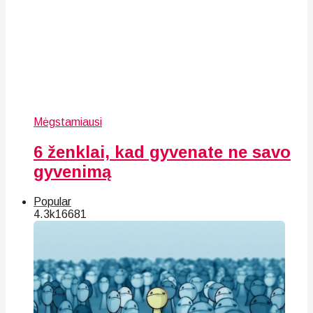
Mėgstamiausi
6 ženklai, kad gyvenate ne savo
gyvenimą
Popular
4.3k
166
81