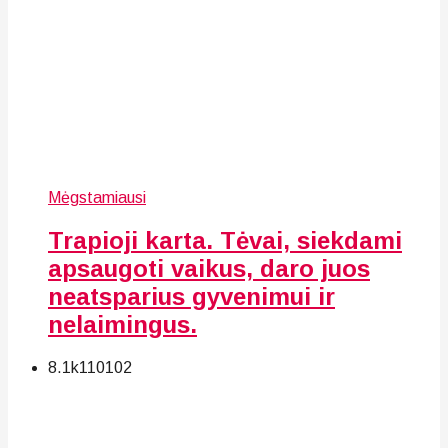
Mėgstamiausi
Trapioji karta. Tėvai, siekdami
apsaugoti vaikus, daro juos
neatsparius gyvenimui ir
nelaimingus.
8.1k
110
102