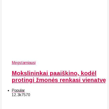
Mėgstamiausi
Mokslininkai paaiškino, kodėl
protingi žmonės renkasi vienatvę
Popular
12.3k
75
70