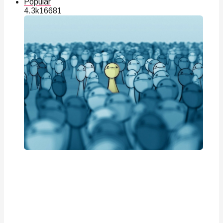
Popular
4.3k
166
81