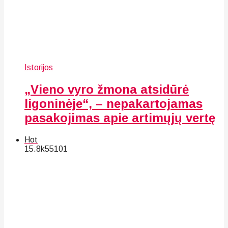
Istorijos
„Vieno vyro žmona atsidūrė
ligoninėje“, – nepakartojamas
pasakojimas apie artimųjų vertę
Hot
15.8k
55
101