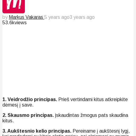
by
Markus Vakaras
5 years ago
3 years ago
53.6k
views
1. Veidrodžio principas.
Prieš vertindami kitus atkreipkite
dėmesį į save.
2. Skausmo principas.
Įskaudintas žmogus pats skaudina
kitus.
3. Aukštesnio kelio principas.
Pereiname į aukštesnį lygį,