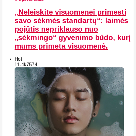
„Neleiskite visuomenei primesti
savo sėkmės standartų“: laimės
pojūtis nepriklauso nuo
„sėkmingo“ gyvenimo būdo, kurį
mums primeta visuomenė.
Hot
11.4k
75
74