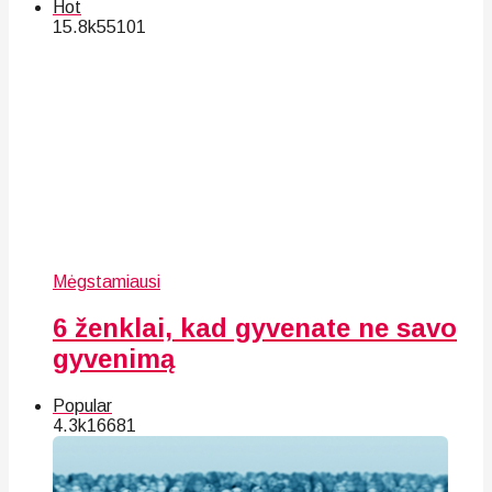
Hot
15.8k
55
101
Mėgstamiausi
6 ženklai, kad gyvenate ne savo
gyvenimą
Popular
4.3k
166
81