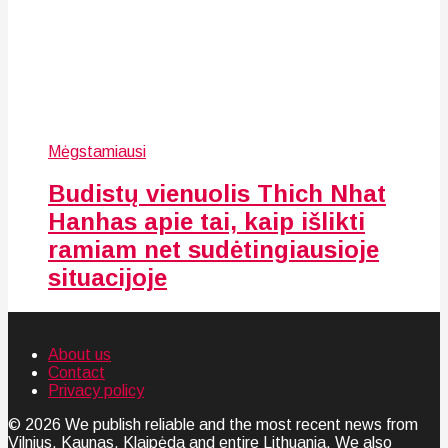
Mėgstamiausi
Budistų vienuolis Thich Nhat
Hanhas apie tai, kaip išlikti
ramiam net sudėtingiausioje
situacijoje
About us
Contact
Privacy policy
© 2026 We publish reliable and the most recent news from
Vilnius, Kaunas, Klaipėda and entire Lithuania. We also