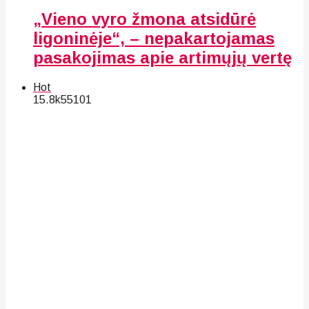
„Vieno vyro žmona atsidūrė
ligoninėje“, – nepakartojamas
pasakojimas apie artimųjų vertę
Hot
15.8k
55
101