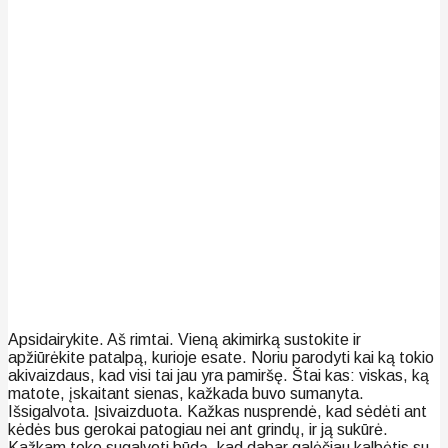
Apsidairykite. Aš rimtai. Vieną akimirką sustokite ir
apžiūrėkite patalpą, kurioje esate. Noriu parodyti kai ką tokio
akivaizdaus, kad visi tai jau yra pamiršę. Štai kas: viskas, ką
matote, įskaitant sienas, kažkada buvo sumanyta.
Išsigalvota. Įsivaizduota. Kažkas nusprendė, kad sėdėti ant
kėdės bus gerokai patogiau nei ant grindų, ir ją sukūrė.
Kažkam teko sugalvoti būdą, kad dabar galėčiau kalbėtis su