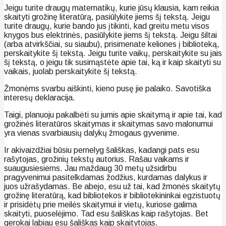
Jeigu turite draugų matematikų, kurie jūsų klausia, kam reikia
skaityti grožinę literatūrą, pasiūlykite jiems šį tekstą. Jeigu
turite draugų, kurie bando jus įtikinti, kad greitu metu visos
knygos bus elektrinės, pasiūlykite jiems šį tekstą. Jeigu šiltai
(arba atvirkščiai, su siaubu), prisimenate keliones į biblioteką,
perskaitykite šį tekstą. Jeigu turite vaikų, perskaitykite su jais
šį tekstą, o jeigu tik susimąstėte apie tai, ką ir kaip skaityti su
vaikais, juolab perskaitykite šį tekstą.
Žmonėms svarbu aiškinti, kieno pusę jie palaiko. Savotiška
interesų deklaracija.
Taigi, planuoju pakalbėti su jumis apie skaitymą ir apie tai, kad
grožinės literatūros skaitymas ir skaitymas savo malonumui
yra vienas svarbiausių dalykų žmogaus gyvenime.
Ir akivaizdžiai būsiu pernelyg šališkas, kadangi pats esu
rašytojas, grožinių tekstų autorius. Rašau vaikams ir
suaugusiesiems. Jau maždaug 30 metų užsidirbu
pragyvenimui pasitelkdamas žodžius, kurdamas dalykus ir
juos užrašydamas. Be abejo, esu už tai, kad žmonės skaitytų
grožinę literatūrą, kad bibliotekos ir bibliotekininkai egzistuotų
ir prisidėtų prie meilės skaitymui ir vietų, kuriose galima
skaityti, puoselėjimo. Tad esu šališkas kaip rašytojas. Bet
gerokai labiau esu šališkas kaip skaitytojas.