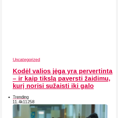
Uncategorized
Kodėl valios jėga yra pervertinta
– ir kaip tikslą paversti žaidimu,
kurį norisi sužaisti iki galo
Trending
11.4k
112
58