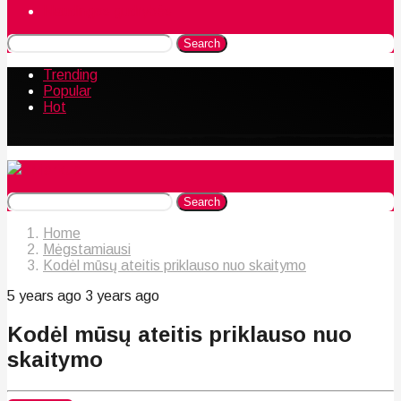
Naudingos gudrybės
Search
Trending
Popular
Hot
Search
Home
Mėgstamiausi
Kodėl mūsų ateitis priklauso nuo skaitymo
5 years ago
3 years ago
Kodėl mūsų ateitis priklauso nuo
skaitymo