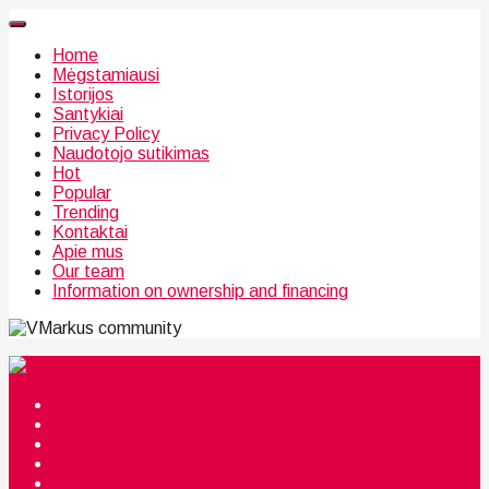
Home
Mėgstamiausi
Istorijos
Santykiai
Privacy Policy
Naudotojo sutikimas
Hot
Popular
Trending
Kontaktai
Apie mus
Our team
Information on ownership and financing
community
Mėgstamiausi
Istorijos
Santykiai
Privacy Policy
Citata