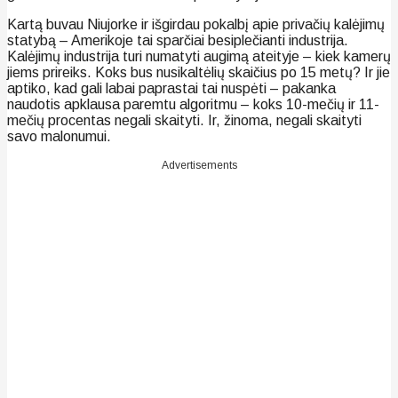
Kartą buvau Niujorke ir išgirdau pokalbį apie privačių kalėjimų
statybą – Amerikoje tai sparčiai besiplečianti industrija.
Kalėjimų industrija turi numatyti augimą ateityje – kiek kamerų
jiems prireiks. Koks bus nusikaltėlių skaičius po 15 metų? Ir jie
aptiko, kad gali labai paprastai tai nuspėti – pakanka
naudotis apklausa paremtu algoritmu – koks 10-mečių ir 11-
mečių procentas negali skaityti. Ir, žinoma, negali skaityti
savo malonumui.
Advertisements