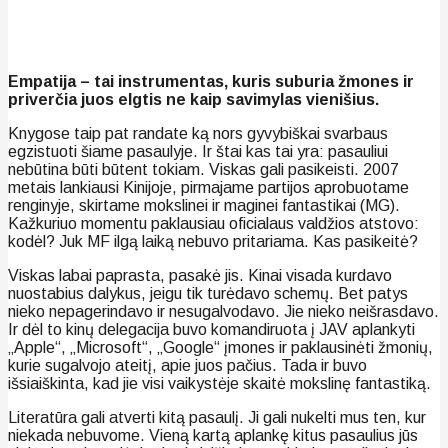
Empatija – tai instrumentas, kuris suburia žmones ir
priverčia juos elgtis ne kaip savimylas vienišius.
Knygose taip pat randate ką nors gyvybiškai svarbaus
egzistuoti šiame pasaulyje. Ir štai kas tai yra: pasauliui
nebūtina būti būtent tokiam. Viskas gali pasikeisti. 2007
metais lankiausi Kinijoje, pirmajame partijos aprobuotame
renginyje, skirtame mokslinei ir maginei fantastikai (MG).
Kažkuriuo momentu paklausiau oficialaus valdžios atstovo:
kodėl? Juk MF ilgą laiką nebuvo pritariama. Kas pasikeitė?
Viskas labai paprasta, pasakė jis. Kinai visada kurdavo
nuostabius dalykus, jeigu tik turėdavo schemų. Bet patys
nieko nepagerindavo ir nesugalvodavo. Jie nieko neišrasdavo.
Ir dėl to kinų delegacija buvo komandiruota į JAV aplankyti
„Apple“, „Microsoft“, „Google“ įmones ir paklausinėti žmonių,
kurie sugalvojo ateitį, apie juos pačius. Tada ir buvo
išsiaiškinta, kad jie visi vaikystėje skaitė mokslinę fantastiką.
Literatūra gali atverti kitą pasaulį. Ji gali nukelti mus ten, kur
niekada nebuvome. Vieną kartą aplankę kitus pasaulius jūs