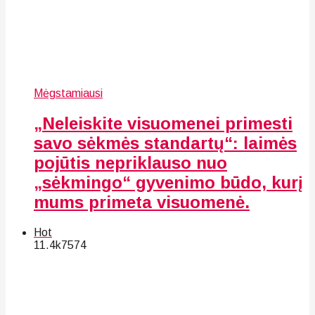
Mėgstamiausi
„Neleiskite visuomenei primesti
savo sėkmės standartų“: laimės
pojūtis nepriklauso nuo
„sėkmingo“ gyvenimo būdo, kurį
mums primeta visuomenė.
Hot
11.4k
75
74