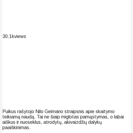
30.1k
views
Puikus rašytojo Nilo Geimano straipsnis apie skaitymo
teikiamą naudą. Tai ne šiaip miglotas pamąstymas, o labai
aiškus ir nuoseklus, atrodytų, akivaizdžių dalykų
paaiškinimas.