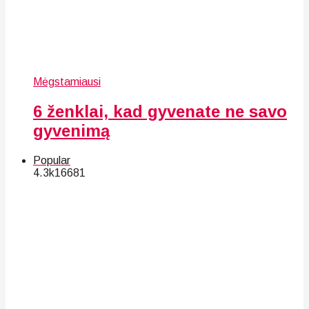
Mėgstamiausi
6 ženklai, kad gyvenate ne savo
gyvenimą
Popular
4.3k
166
81