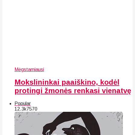
Mėgstamiausi
Mokslininkai paaiškino, kodėl
protingi žmonės renkasi vienatvę
Popular
12.3k
75
70