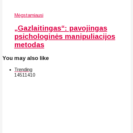
Mėgstamiausi
„Gazlaitingas“: pavojingas
psichologinės manipuliacijos
metodas
You may also like
Trending
145
114
10