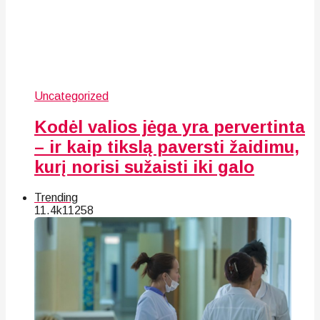
Uncategorized
Kodėl valios jėga yra pervertinta
– ir kaip tikslą paversti žaidimu,
kurį norisi sužaisti iki galo
Trending
11.4k
112
58