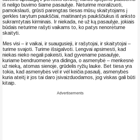
iš neilgo buvimo šiame pasaulyje. Neturime moralizuoti,
pamokslauti, grūsti parengtas tiesas mūsų skaitytojams į
gerkles tarytum paukščiai, maitinantys paukščiukus iš anksto
sukramtytais kirminais. Ir niekada, nė už ką pasaulyje, jokiais
būdais neturime rašyti vaikams to, ko patys nenorėtume
skaityti.
Mes visi – ir vaikai, ir suaugusieji, ir rašytojai, ir skaitytojai –
turime svajoti. Turime išsigalvoti. Lengvai apsimesti, kad
niekas nieko negali pakeisti, kad gyvename pasaulyje,
kuriame bendruomenė yra didinga, o asmenybė – menkesnė
už nieką, atomas sienoje, grūdelis ryžių lauke. Bet tiesa yra
tokia, kad asmenybės vėl ir vėl keičia pasaulį, asmenybės
kuria ateitį ir jos tai daro įsivaizduodamos, jog viskas gali būti
kitaip.
Advertisements