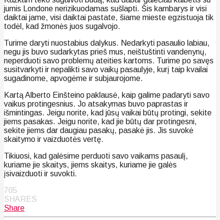
jumis Londone nerizikuodamas sušlapti. Šis kambarys ir visi
daiktai jame, visi daiktai pastate, šiame mieste egzistuoja tik
todėl, kad žmonės juos sugalvojo.
Turime daryti nuostabius dalykus. Nedarkyti pasaulio labiau,
negu jis buvo sudarkytas prieš mus, neištuštinti vandenynų,
neperduoti savo problemų ateities kartoms. Turime po savęs
susitvarkyti ir nepalikti savo vaikų pasaulyje, kurį taip kvailai
sugadinome, apvogėme ir subjaurojome.
Kartą Alberto Einšteino paklausė, kaip galime padaryti savo
vaikus protingesnius. Jo atsakymas buvo paprastas ir
išmintingas. Jeigu norite, kad jūsų vaikai būtų protingi, sekite
jiems pasakas. Jeigu norite, kad jie būtų dar protingesni,
sekite jiems dar daugiau pasakų, pasakė jis. Jis suvokė
skaitymo ir vaizduotės vertę.
Tikiuosi, kad galėsime perduoti savo vaikams pasaulį,
kuriame jie skaitys, jiems skaitys, kuriame jie galės
įsivaizduoti ir suvokti.
705
SHARES
Share