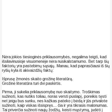
Nėra jokios tiesioginės priklausomybės, negalima teigti, kad
išsilavinusioje visuomenėje nėra nusikalstamumo. Bet tarp šių
faktorių yra pastebimų sąsajų. Manau, kad paprasčiausi iš šių
ryšių kyla iš akivaizdžių faktų:
Išprusę žmonės skaito grožinę literatūrą.
Grožinė literatūra turi dvi paskirtis.
Pirma, ji sukelia priklausomybę nuo skaitymo. Troškimas
sužinoti, kas nutiks toliau, noras versti puslapį, poreikis tęsti
net jeigu bus sunku, nes kažkas pateko į bėdą ir jūs privalote
sužinoti, kaip viskas išsispręs… čia ir yra tikrasis malonumas.
Tai priverčia sužinoti naujų žodžių, keisti mąstymą, judėti į