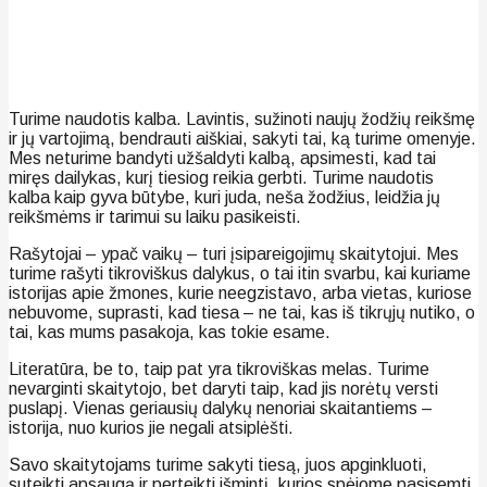
Turime naudotis kalba. Lavintis, sužinoti naujų žodžių reikšmę
ir jų vartojimą, bendrauti aiškiai, sakyti tai, ką turime omenyje.
Mes neturime bandyti užšaldyti kalbą, apsimesti, kad tai
miręs dailykas, kurį tiesiog reikia gerbti. Turime naudotis
kalba kaip gyva būtybe, kuri juda, neša žodžius, leidžia jų
reikšmėms ir tarimui su laiku pasikeisti.
Rašytojai – ypač vaikų – turi įsipareigojimų skaitytojui. Mes
turime rašyti tikroviškus dalykus, o tai itin svarbu, kai kuriame
istorijas apie žmones, kurie neegzistavo, arba vietas, kuriose
nebuvome, suprasti, kad tiesa – ne tai, kas iš tikrųjų nutiko, o
tai, kas mums pasakoja, kas tokie esame.
Literatūra, be to, taip pat yra tikroviškas melas. Turime
nevarginti skaitytojo, bet daryti taip, kad jis norėtų versti
puslapį. Vienas geriausių dalykų nenoriai skaitantiems –
istorija, nuo kurios jie negali atsiplėšti.
Savo skaitytojams turime sakyti tiesą, juos apginkluoti,
suteikti apsaugą ir perteikti išmintį, kurios spėjome pasisemti