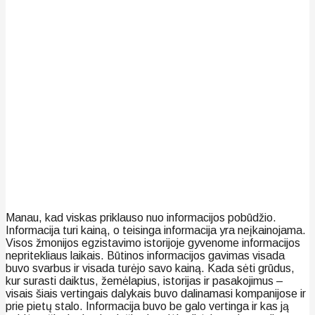
Manau, kad viskas priklauso nuo informacijos pobūdžio.
Informacija turi kainą, o teisinga informacija yra neįkainojama.
Visos žmonijos egzistavimo istorijoje gyvenome informacijos
nepritekliaus laikais. Būtinos informacijos gavimas visada
buvo svarbus ir visada turėjo savo kainą. Kada sėti grūdus,
kur surasti daiktus, žemėlapius, istorijas ir pasakojimus –
visais šiais vertingais dalykais buvo dalinamasi kompanijose ir
prie pietų stalo. Informacija buvo be galo vertinga ir kas ją