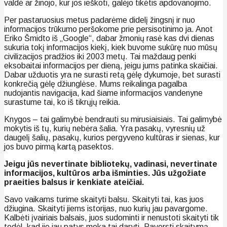
valdė ar žinojo, kur jos ieškoti, galėjo tikėtis apdovanojimo.
Per pastaruosius metus padarėme didelį žingsnį ir nuo
informacijos trūkumo peršokome prie persisotinimo ja. Anot
Eriko Šmidto iš „Google“, dabar žmonių rasė kas dvi dienas
sukuria tokį informacijos kiekį, kiek buvome sukūrę nuo mūsų
civilizacijos pradžios iki 2003 metų. Tai maždaug penki
eksobaitai informacijos per dieną, jeigu jums patinka skaičiai.
Dabar užduotis yra ne surasti retą gėlę dykumoje, bet surasti
konkrečią gėlę džiunglėse. Mums reikalinga pagalba
nudojantis navigacija, kad šiame informacijos vandenyne
surastume tai, ko iš tikrųjų reikia.
Knygos – tai galimybė bendrauti su mirusiaisiais. Tai galimybė
mokytis iš tų, kurių nebėra šalia. Yra pasakų, vyresnių už
daugelį šalių, pasakų, kurios pergyveno kultūras ir sienas, kur
jos buvo pirmą kartą pasektos.
Jeigu jūs nevertinate bibliotekų, vadinasi, nevertinate
informacijos, kultūros arba išminties. Jūs užgožiate
praeities balsus ir kenkiate ateičiai.
Savo vaikams turime skaityti balsu. Skaityti tai, kas juos
džiugina. Skaityti jiems istorijas, nuo kurių jau pavargome.
Kalbėti įvairiais balsais, juos sudominti ir nenustoti skaityti tik
todėl, kad jie jau patys moka tai daryti. Paversti skaitymą