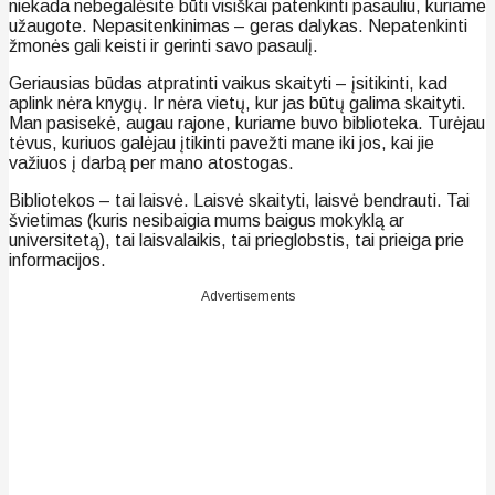
niekada nebegalėsite būti visiškai patenkinti pasauliu, kuriame
užaugote. Nepasitenkinimas – geras dalykas. Nepatenkinti
žmonės gali keisti ir gerinti savo pasaulį.
Geriausias būdas atpratinti vaikus skaityti – įsitikinti, kad
aplink nėra knygų. Ir nėra vietų, kur jas būtų galima skaityti.
Man pasisekė, augau rajone, kuriame buvo biblioteka. Turėjau
tėvus, kuriuos galėjau įtikinti pavežti mane iki jos, kai jie
važiuos į darbą per mano atostogas.
Bibliotekos – tai laisvė. Laisvė skaityti, laisvė bendrauti. Tai
švietimas (kuris nesibaigia mums baigus mokyklą ar
universitetą), tai laisvalaikis, tai prieglobstis, tai prieiga prie
informacijos.
Advertisements