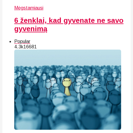
Mėgstamiausi
6 ženklai, kad gyvenate ne savo
gyvenimą
Popular
4.3k
166
81