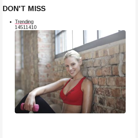
DON'T MISS
Trending
145
114
10