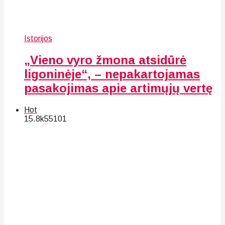
Istorijos
„Vieno vyro žmona atsidūrė
ligoninėje“, – nepakartojamas
pasakojimas apie artimųjų vertę
Hot
15.8k
55
101