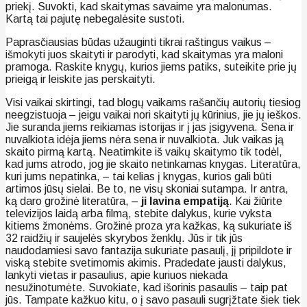
priekį. Suvokti, kad skaitymas savaime yra malonumas.
Kartą tai pajutę nebegalėsite sustoti.
Paprasčiausias būdas užauginti tikrai raštingus vaikus –
išmokyti juos skaityti ir parodyti, kad skaitymas yra maloni
pramoga. Raskite knygų, kurios jiems patiks, suteikite prie jų
prieigą ir leiskite jas perskaityti.
Visi vaikai skirtingi, tad blogų vaikams rašančių autorių tiesiog
neegzistuoja – jeigu vaikai nori skaityti jų kūrinius, jie jų ieškos.
Jie suranda jiems reikiamas istorijas ir į jas įsigyvena. Sena ir
nuvalkiota idėja jiems nėra sena ir nuvalkiota. Juk vaikas ją
skaito pirmą kartą. Neatimkite iš vaikų skaitymo tik todėl,
kad jums atrodo, jog jie skaito netinkamas knygas. Literatūra,
kuri jums nepatinka, – tai kelias į knygas, kurios gali būti
artimos jūsų sielai. Be to, ne visų skoniai sutampa. Ir antra,
ką daro grožinė literatūra, –
ji lavina empatiją
. Kai žiūrite
televizijos laidą arba filmą, stebite dalykus, kurie vyksta
kitiems žmonėms. Grožinė proza yra kažkas, ką sukuriate iš
32 raidžių ir saujelės skyrybos ženklų. Jūs ir tik jūs
naudodamiesi savo fantazija sukuriate pasaulį, jį pripildote ir
viską stebite svetimomis akimis. Pradedate jausti dalykus,
lankyti vietas ir pasaulius, apie kuriuos niekada
nesužinotumėte. Suvokiate, kad išorinis pasaulis – taip pat
jūs. Tampate kažkuo kitu, o į savo pasauli sugrįžtate šiek tiek