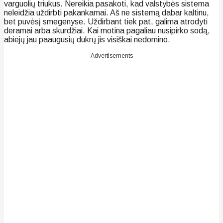
varguolių triukus. Nereikia pasakoti, kad valstybės sistema
neleidžia uždirbti pakankamai. Aš ne sistemą dabar kaltinu,
bet puvėsį smegenyse. Uždirbant tiek pat, galima atrodyti
deramai arba skurdžiai. Kai motina pagaliau nusipirko sodą,
abiejų jau paaugusių dukrų jis visiškai nedomino.
Advertisements