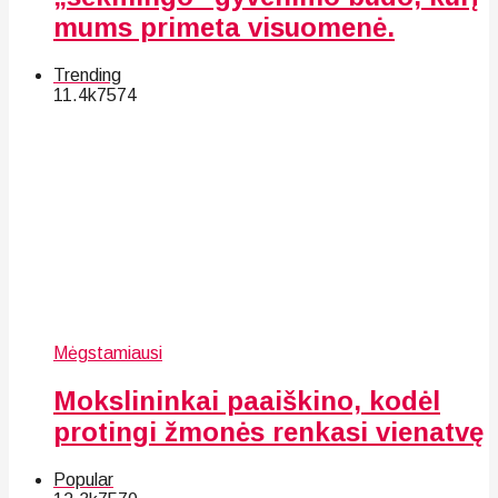
mums primeta visuomenė.
Trending
11.4k
75
74
Mėgstamiausi
Mokslininkai paaiškino, kodėl
protingi žmonės renkasi vienatvę
Popular