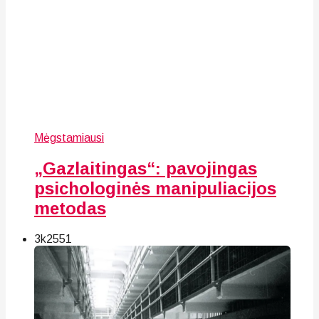
Mėgstamiausi
„Gazlaitingas“: pavojingas
psichologinės manipuliacijos
metodas
3k
25
51