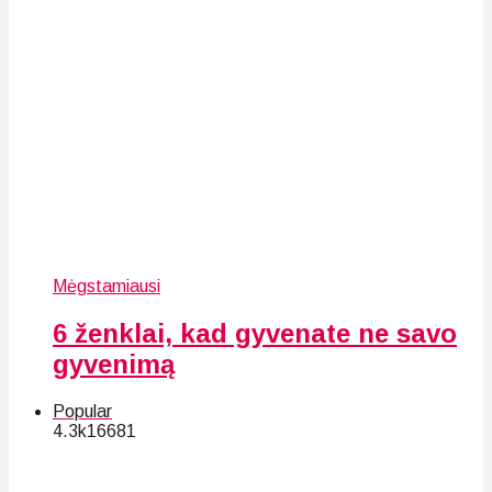
Mėgstamiausi
6 ženklai, kad gyvenate ne savo
gyvenimą
Popular
4.3k
166
81