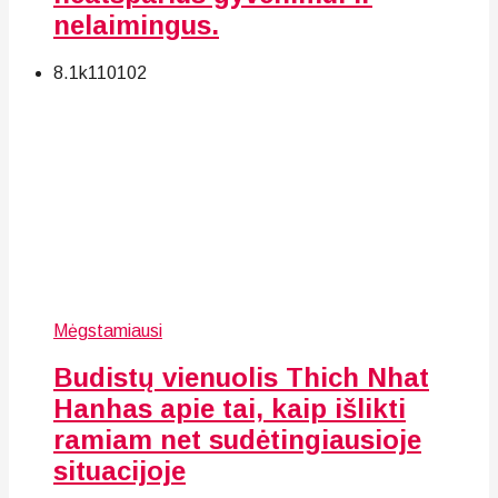
nelaimingus.
8.1k
110
102
Mėgstamiausi
Budistų vienuolis Thich Nhat
Hanhas apie tai, kaip išlikti
ramiam net sudėtingiausioje
situacijoje