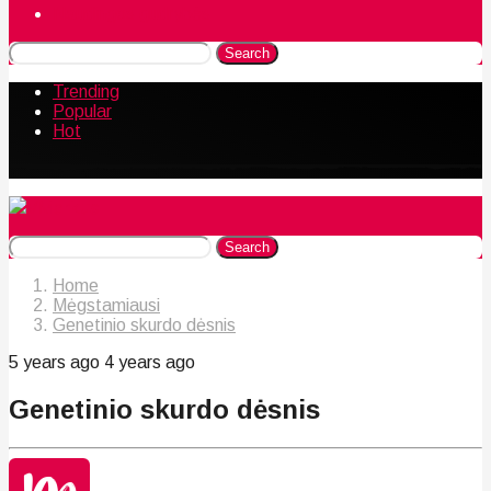
Naudingos gudrybės
Search
Trending
Popular
Hot
Search
Home
Mėgstamiausi
Genetinio skurdo dėsnis
5 years ago
4 years ago
Genetinio skurdo dėsnis