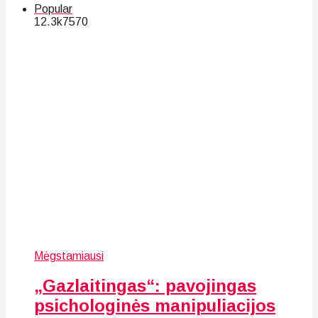
Popular
12.3k
75
70
Mėgstamiausi
„Gazlaitingas“: pavojingas
psichologinės manipuliacijos