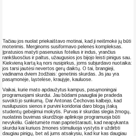
Tačiau jos nuolat priekaištavo motinai, kad ji neišmokė jų būti
moterimis. Merginoms susiformavo pelenės kompleksas.
Įpratusios matyti pasenusius fotelius ir indus, yrančius
rankšluosčius ir paltus, užaugusios jos bijojo leisti pinigus sau.
Kiekvieną kartą ką nors nusipirkus, joms subjurdavo nuotaika:
jos tarsi jautėsi nevertos gerų daiktų. O tai, brangieji,
vadinama dviem žodžiais: genetinis skurdas. Jis jau yra
pasąmonėje, ląstelėse, kraujyje, kauluose.
Vaikai, kurie mato apdaužytus kampus, pasąmoningai
programuojami skurdui. Jau būdami paaugliai jie pradeda
suvokti jo sunkumą. Dar Antonas Čechovas kalbėjo, kad
nusilupusios sienos ir purvini koridoriai daro blogą įtaką
studentų gebėjimui mokytis. Purvas ir skurdas slegia žmogų,
nuolatinis buvimas skurdžioje aplinkoje programuoja būti
nevykėliu. Galėtumėte man paprieštarauti, kad neapykanta
skurdui kai kuriuos žmones stimuliuoja vystytis ir uždirbti
daugiau pinigų, bet aš jums atsakysiu, kad kur kas daugiau