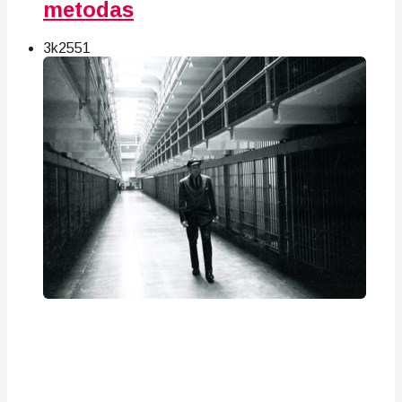
metodas
3k
25
51