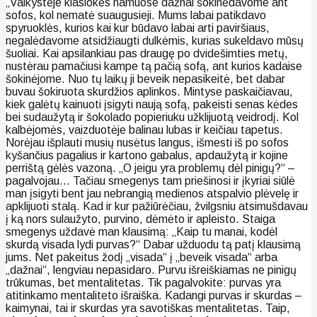
„Vaikystėje klasiokės namuose dažnai šokinėdavome ant
sofos, kol nematė suaugusieji. Mums labai patikdavo
spyruoklės, kurios kai kur būdavo labai arti paviršiaus,
negalėdavome atsidžiaugti dulkėmis, kurias sukeldavo mūsų
šuoliai. Kai apsilankiau pas draugę po dvidešimties metų,
nustėrau pamačiusi kampe tą pačią sofą, ant kurios kadaise
šokinėjome. Nuo tų laikų ji beveik nepasikeitė, bet dabar
buvau šokiruota skurdžios aplinkos. Mintyse paskaičiavau,
kiek galėtų kainuoti įsigyti naują sofą, pakeisti senas kėdes
bei sudaužytą ir šokolado popieriuku užklijuotą veidrodį. Kol
kalbėjomės, vaizduotėje balinau lubas ir keičiau tapetus.
Norėjau išplauti musių nusėtus langus, išmesti iš po sofos
kyšančius pagalius ir kartono gabalus, apdaužytą ir kojine
perrištą gėlės vazoną. „O jeigu yra problemų dėl pinigų?“ –
pagalvojau… Tačiau smegenys tam priešinosi ir įkyriai siūlė
man įsigyti bent jau nebrangią medienos atspalvio plėvelę ir
apklijuoti stalą. Kad ir kur pažiūrėčiau, žvilgsniu atsimušdavau
į ką nors sulaužyto, purvino, dėmėto ir apleisto. Staiga
smegenys uždavė man klausimą: „Kaip tu manai, kodėl
skurdą visada lydi purvas?“ Dabar užduodu tą patį klausimą
jums. Net pakeitus žodį „visada“ į „beveik visada“ arba
„dažnai“, lengviau nepasidaro. Purvu išreiškiamas ne pinigų
trūkumas, bet mentalitetas. Tik pagalvokite: purvas yra
atitinkamo mentaliteto išraiška. Kadangi purvas ir skurdas –
kaimynai, tai ir skurdas yra savotiškas mentalitetas. Taip,