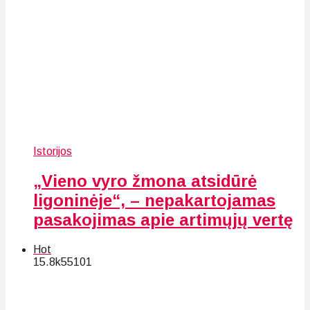
Istorijos
„Vieno vyro žmona atsidūrė
ligoninėje“, – nepakartojamas
pasakojimas apie artimųjų vertę
Hot
15.8k
55
101