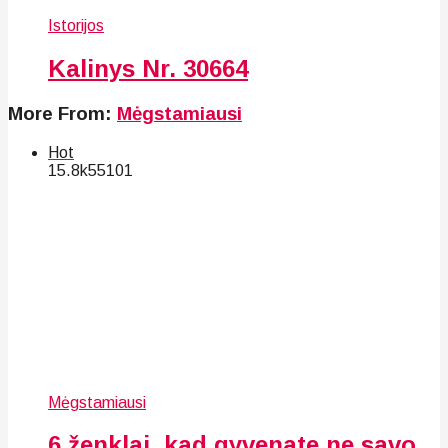
Istorijos
Kalinys Nr. 30664
More From:
Mėgstamiausi
Hot
15.8k
55
101
Mėgstamiausi
6 ženklai, kad gyvenate ne savo