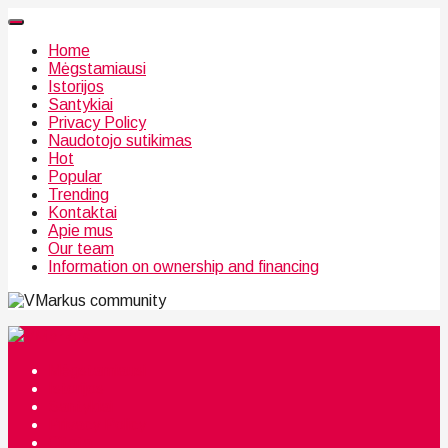
Home
Mėgstamiausi
Istorijos
Santykiai
Privacy Policy
Naudotojo sutikimas
Hot
Popular
Trending
Kontaktai
Apie mus
Our team
Information on ownership and financing
community
Mėgstamiausi
Istorijos
Santykiai
Privacy Policy
Citata