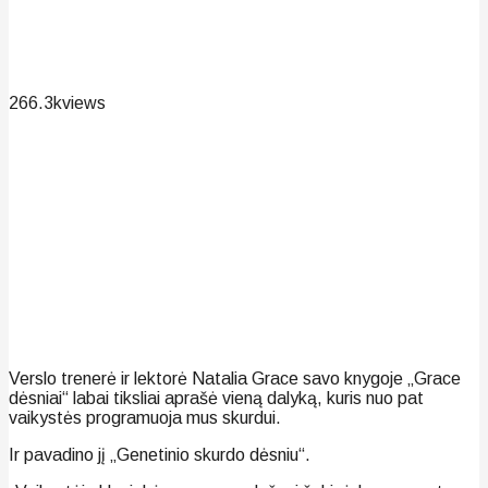
266.3k
views
Verslo trenerė ir lektorė Natalia Grace savo knygoje „Grace
dėsniai“ labai tiksliai aprašė vieną dalyką, kuris nuo pat
vaikystės programuoja mus skurdui.
Ir pavadino jį „Genetinio skurdo dėsniu“.