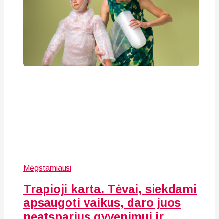
Mėgstamiausi
Trapioji karta. Tėvai, siekdami
apsaugoti vaikus, daro juos
neatsparius gyvenimui ir