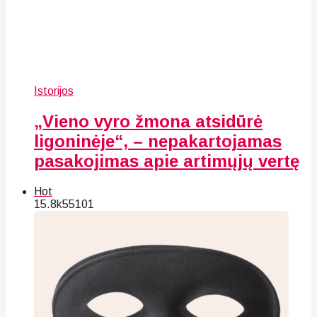
Istorijos
„Vieno vyro žmona atsidūrė
ligoninėje“, – nepakartojamas
pasakojimas apie artimųjų vertę
Hot
15.8k
55
101