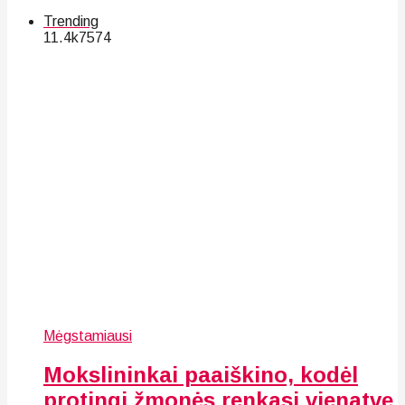
Trending
11.4k
75
74
Mėgstamiausi
Mokslininkai paaiškino, kodėl
protingi žmonės renkasi vienatvę