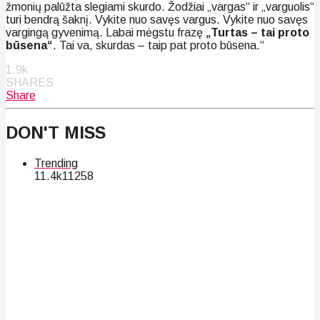
žmonių palūžta slegiami skurdo. Žodžiai „vargas“ ir „varguolis“
turi bendrą šaknį. Vykite nuo savęs vargus. Vykite nuo savęs
vargingą gyvenimą. Labai mėgstu frazę
„Turtas – tai proto
būsena“
. Tai va, skurdas – taip pat proto būsena.“
1.9k
SHARES
Share
DON'T MISS
Trending
11.4k
112
58