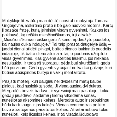
Mokykloje literatūrą man dėstė nuostabi mokytoja Tamara
Grigorjevna, išskirtinio proto ir be galo nuovoki moteris. Kartą
ji pasakė frazę, kurią įsiminiau visam gyvenimui. Kažkas jos
paklausė, ką reiškia miesčioniškumas, ir ji atsakė:
„Miesčioniškumas reiškia gerti iš seno, apdaužyto puodelio,
kai naujas dulka indaujoje.“ Tai taip įprasta daugelyje šalių –
juodai dienai atidėti pinigai, baltos dienos laukiantis puodelis
indaujoje, tik balta diena ateina retai, o juodomis užsipildo
visas gyvenimas. Kas gyvena ateities laukimu, jos niekada
nesulaukia. Ir tada aš supratau: gėda būti skurdžiumi; gėda
būti purvinam. Gėda gyventi vyraujant netvarkai galvoje, kuri
būtinai atsispindės buityje ir vaikų mentalitete.
Pažįstu moterį, kuri daugiau nei dvidešimt metų kaupė
pinigus, kad nusipirktų sodą. Ji viena augina dvi dukras.
Mergaitės beveik badavo, ir vyresnioji man pasakojo, kokią
gėdą ji jausdavo išeidama į kiemą vilkėdama senas,
nunešiotas aksomines kelnes. Mergaitė augo ir stebuklingu
būdu kartu augo ir jos kelnės. Vienas centimetras po kito
buvo atraitojamos paraitotos kelnės. Atraitai nebuvo tokie
nunešioti, kaip likusios kelnės, ir tai visada išduodavo