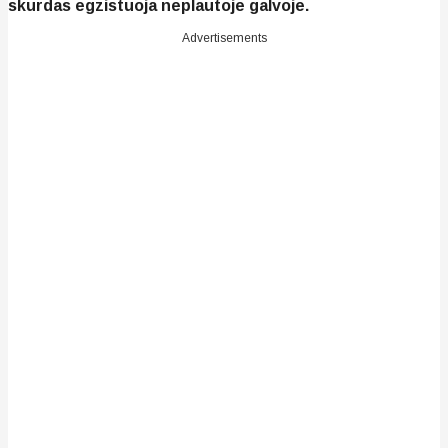
skurdas egzistuoja neplautoje galvoje.
Advertisements