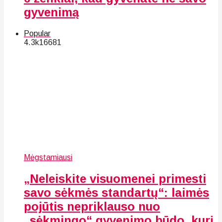
gyvenimą
Popular
4.3k
166
81
Mėgstamiausi
„Neleiskite visuomenei primesti
savo sėkmės standartų“: laimės
pojūtis nepriklauso nuo
„sėkmingo“ gyvenimo būdo, kurį