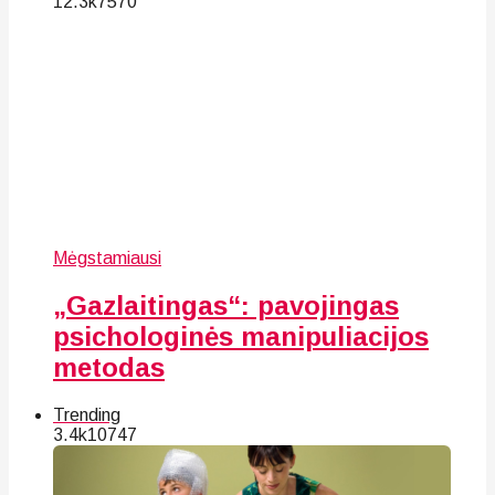
12.3k
75
70
Mėgstamiausi
„Gazlaitingas“: pavojingas
psichologinės manipuliacijos
metodas
Trending
3.4k
107
47