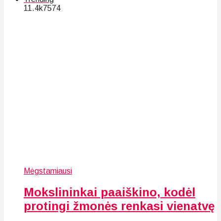
11.4k
75
74
Mėgstamiausi
Mokslininkai paaiškino, kodėl
protingi žmonės renkasi vienatvę