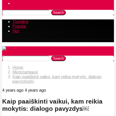
Naudingos gudrybės
Search
Trending
Popular
Hot
Search
Home
Mėgstamiausi
Kaip paaiškinti vaikui, kam reikia mokytis: dialogo
pavyzdys￼
4 years ago
4 years ago
Kaip paaiškinti vaikui, kam reikia
mokytis: dialogo pavyzdys￼