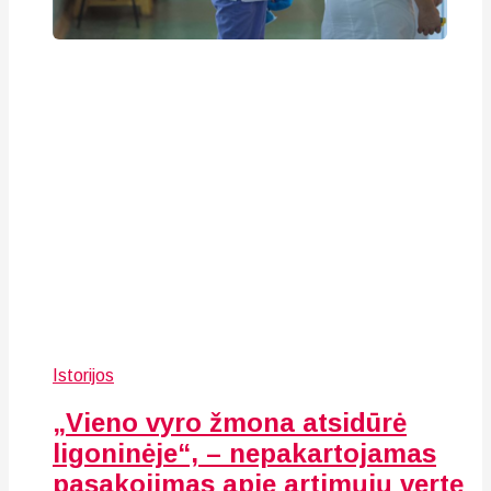
Istorijos
„Vieno vyro žmona atsidūrė
ligoninėje“, – nepakartojamas
pasakojimas apie artimųjų vertę