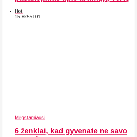
Hot
15.8k
55
101
Mėgstamiausi
6 ženklai, kad gyvenate ne savo