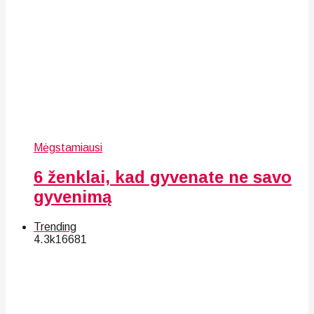
Mėgstamiausi
6 ženklai, kad gyvenate ne savo
gyvenimą
Trending
4.3k
166
81