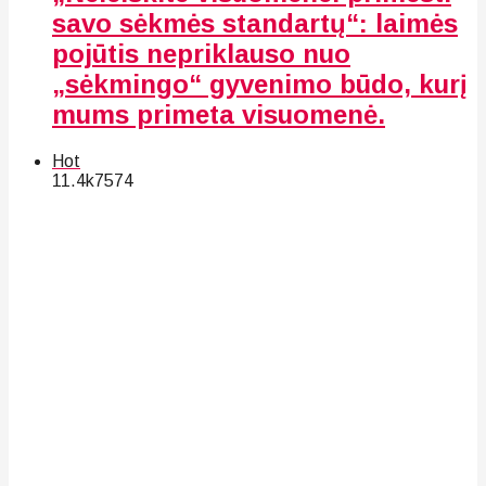
savo sėkmės standartų“: laimės
pojūtis nepriklauso nuo
„sėkmingo“ gyvenimo būdo, kurį
mums primeta visuomenė.
Hot
11.4k
75
74