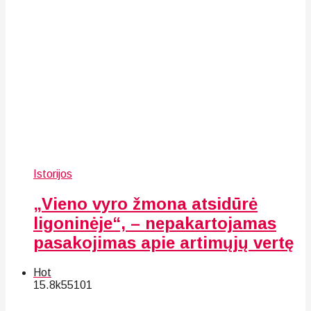
Istorijos
„Vieno vyro žmona atsidūrė
ligoninėje“, – nepakartojamas
pasakojimas apie artimųjų vertę
Hot
15.8k
55
101