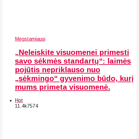
Mėgstamiausi
„Neleiskite visuomenei primesti
savo sėkmės standartų“: laimės
pojūtis nepriklauso nuo
„sėkmingo“ gyvenimo būdo, kurį
mums primeta visuomenė.
Hot
11.4k
75
74