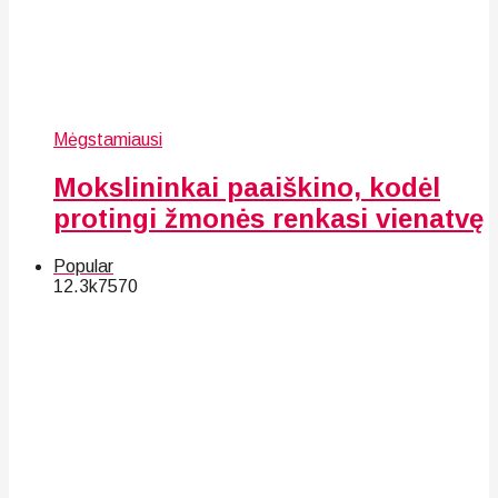
Mėgstamiausi
Mokslininkai paaiškino, kodėl
protingi žmonės renkasi vienatvę
Popular
12.3k
75
70