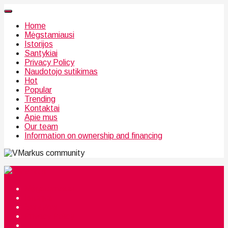
Home
Mėgstamiausi
Istorijos
Santykiai
Privacy Policy
Naudotojo sutikimas
Hot
Popular
Trending
Kontaktai
Apie mus
Our team
Information on ownership and financing
community
Mėgstamiausi
Istorijos
Santykiai
Privacy Policy
Citata