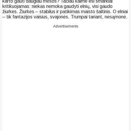
karto gauti daugiau mėsos? Tačiau kaime esi smarkiai
kritikuojamas: niekas nemoka gaudyti elnių, visi gaudo
žiurkes. Žiurkės – stabilus ir patikimas maisto šaltinis. O elniai
– tik fantazijos vaisius, svajonės. Trumpai tariant, nesąmonė.
Advertisements