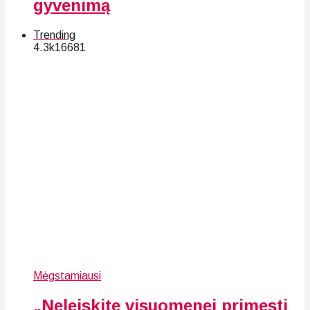
gyvenimą
Trending
4.3k
166
81
Mėgstamiausi
„Neleiskite visuomenei primesti