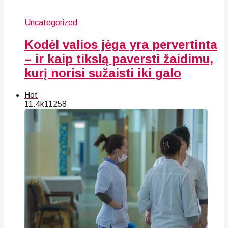
Uncategorized
Kodėl valios jėga yra pervertinta
– ir kaip tikslą paversti žaidimu,
kurį norisi sužaisti iki galo
Hot
11.4k
112
58