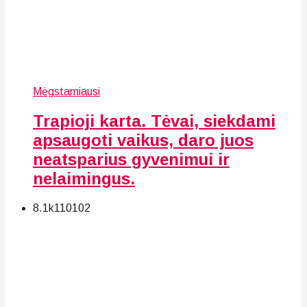
Mėgstamiausi
Trapioji karta. Tėvai, siekdami
apsaugoti vaikus, daro juos
neatsparius gyvenimui ir
nelaimingus.
8.1k
110
102