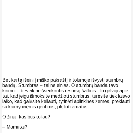
Bet kartą išeini į miško pakraštį ir tolumoje išvysti stumbrų
bandą. Stumbras – tai ne elnias. O stumbrų banda tavo
kaimui – beveik neišsenkantis resursų šaltinis. Tu galvoji apie
tai, kad jeigu išmoksite medžioti stumbrus, turėsite tiek laisvo
laiko, kad galėsite keliauti, tyrinėti aplinkines žemes, prekiauti
su kaimyninėmis gentimis, plėtoti amatus…
O žinai, kas bus toliau?
– Mamutai?