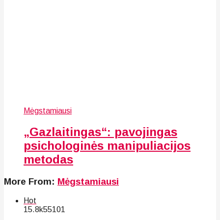
Mėgstamiausi
„Gazlaitingas“: pavojingas
psichologinės manipuliacijos
metodas
More From:
Mėgstamiausi
Hot
15.8k
55
101