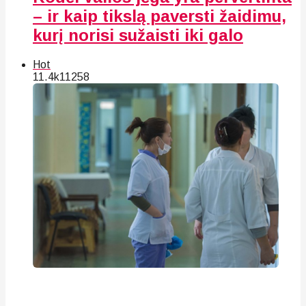
– ir kaip tikslą paversti žaidimu,
kurį norisi sužaisti iki galo
Hot
11.4k
112
58