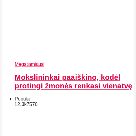
Mėgstamiausi
Mokslininkai paaiškino, kodėl
protingi žmonės renkasi vienatvę
Popular
12.3k
75
70