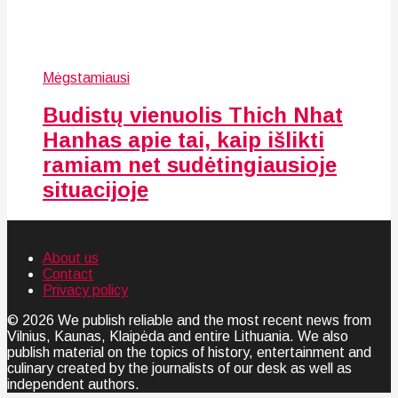
Mėgstamiausi
Budistų vienuolis Thich Nhat
Hanhas apie tai, kaip išlikti
ramiam net sudėtingiausioje
situacijoje
About us
Contact
Privacy policy
© 2026 We publish reliable and the most recent news from
Vilnius, Kaunas, Klaipėda and entire Lithuania. We also
publish material on the topics of history, entertainment and
culinary created by the journalists of our desk as well as
independent authors.