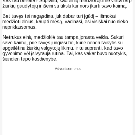
Kas tau belieka? Supranti, kad elnių medžiotojui ne vieta tarp
žiurkių gaudytojų ir išeini su tikslu kur nors įkurti savo kaimą.
Bet tavęs tai negąsdina, juk dabar turi įgūdį – išmokai
medžioti elnius, kaupti mėsą, vadinasi, esi visiškai nuo nieko
nepriklausomas.
Netrukus elnių medžioklė tau tampa įprasta veikla. Sukuri
savo kaimą, prie tavęs jungiasi tie, kurie nenori taikytis su
apgailėtinu žiurkių valgytojų likimu, ir tu supranti, kad tavo
gyvenime vėl įsivyrauja rutina. Tai, kas vakar buvo nuotykis,
šiandien tapo kasdienybe.
Advertisements