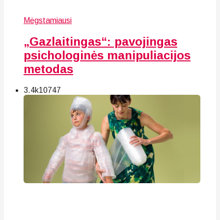
Mėgstamiausi
„Gazlaitingas“: pavojingas
psichologinės manipuliacijos
metodas
3.4k
107
47