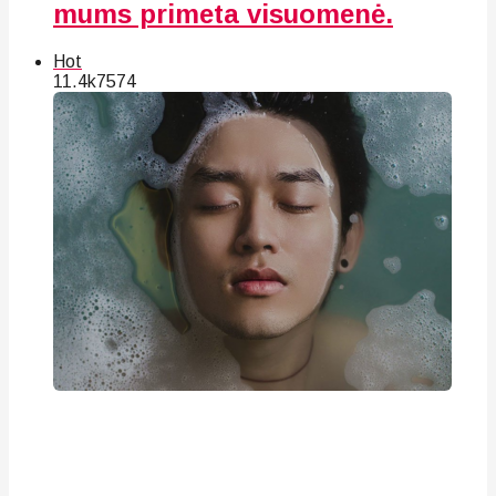
mums primeta visuomenė.
Hot
11.4k
75
74