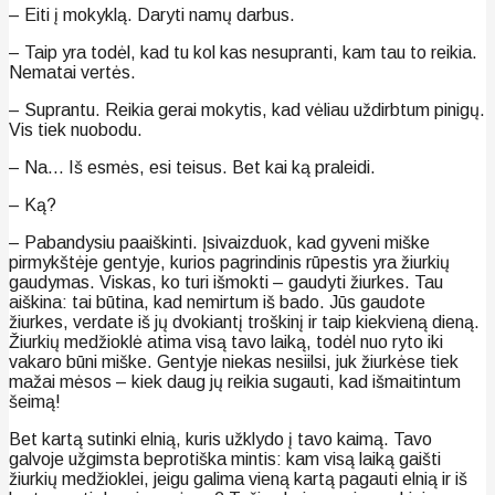
– Eiti į mokyklą. Daryti namų darbus.
– Taip yra todėl, kad tu kol kas nesupranti, kam tau to reikia.
Nematai vertės.
– Suprantu. Reikia gerai mokytis, kad vėliau uždirbtum pinigų.
Vis tiek nuobodu.
– Na… Iš esmės, esi teisus. Bet kai ką praleidi.
– Ką?
– Pabandysiu paaiškinti. Įsivaizduok, kad gyveni miške
pirmykštėje gentyje, kurios pagrindinis rūpestis yra žiurkių
gaudymas. Viskas, ko turi išmokti – gaudyti žiurkes. Tau
aiškina: tai būtina, kad nemirtum iš bado. Jūs gaudote
žiurkes, verdate iš jų dvokiantį troškinį ir taip kiekvieną dieną.
Žiurkių medžioklė atima visą tavo laiką, todėl nuo ryto iki
vakaro būni miške. Gentyje niekas nesiilsi, juk žiurkėse tiek
mažai mėsos – kiek daug jų reikia sugauti, kad išmaitintum
šeimą!
Bet kartą sutinki elnią, kuris užklydo į tavo kaimą. Tavo
galvoje užgimsta beprotiška mintis: kam visą laiką gaišti
žiurkių medžioklei, jeigu galima vieną kartą pagauti elnią ir iš