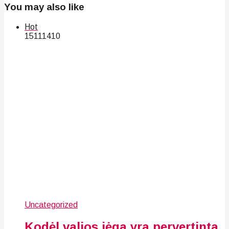
You may also like
Hot
151
114
10
Uncategorized
Kodėl valios jėga yra pervertinta