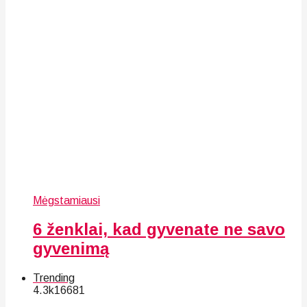
Mėgstamiausi
6 ženklai, kad gyvenate ne savo
gyvenimą
Trending
4.3k
166
81