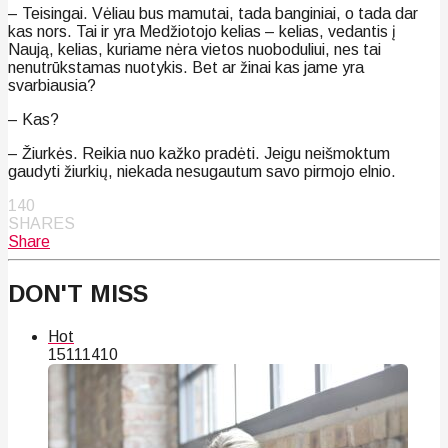
– Teisingai. Vėliau bus mamutai, tada banginiai, o tada dar
kas nors. Tai ir yra Medžiotojo kelias – kelias, vedantis į
Naują, kelias, kuriame nėra vietos nuoboduliui, nes tai
nenutrūkstamas nuotykis. Bet ar žinai kas jame yra
svarbiausia?
– Kas?
– Žiurkės. Reikia nuo kažko pradėti. Jeigu neišmoktum
gaudyti žiurkių, niekada nesugautum savo pirmojo elnio.
140
SHARES
Share
DON'T MISS
Hot
151
114
10