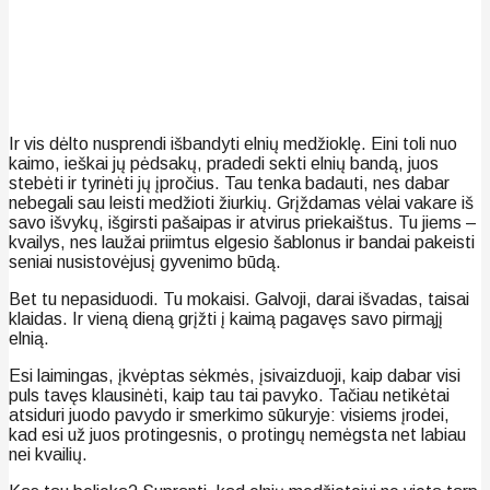
Ir vis dėlto nusprendi išbandyti elnių medžioklę. Eini toli nuo
kaimo, ieškai jų pėdsakų, pradedi sekti elnių bandą, juos
stebėti ir tyrinėti jų įpročius. Tau tenka badauti, nes dabar
nebegali sau leisti medžioti žiurkių. Grįždamas vėlai vakare iš
savo išvykų, išgirsti pašaipas ir atvirus priekaištus. Tu jiems –
kvailys, nes laužai priimtus elgesio šablonus ir bandai pakeisti
seniai nusistovėjusį gyvenimo būdą.
Bet tu nepasiduodi. Tu mokaisi. Galvoji, darai išvadas, taisai
klaidas. Ir vieną dieną grįžti į kaimą pagavęs savo pirmąjį
elnią.
Esi laimingas, įkvėptas sėkmės, įsivaizduoji, kaip dabar visi
puls tavęs klausinėti, kaip tau tai pavyko. Tačiau netikėtai
atsiduri juodo pavydo ir smerkimo sūkuryje: visiems įrodei,
kad esi už juos protingesnis, o protingų nemėgsta net labiau
nei kvailių.