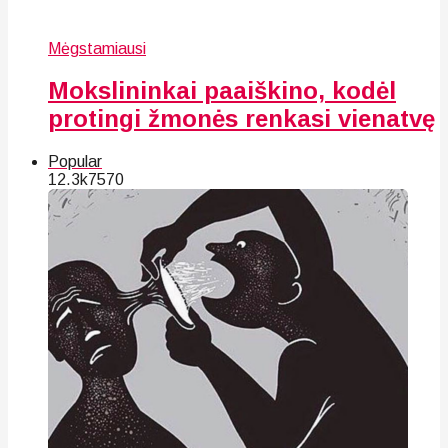
Mėgstamiausi
Mokslininkai paaiškino, kodėl
protingi žmonės renkasi vienatvę
Popular
12.3k
75
70