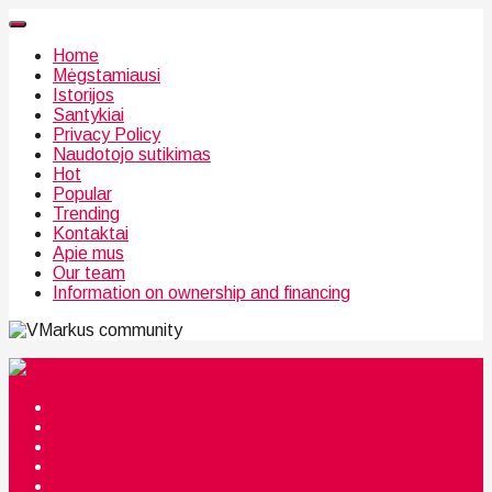
Home
Mėgstamiausi
Istorijos
Santykiai
Privacy Policy
Naudotojo sutikimas
Hot
Popular
Trending
Kontaktai
Apie mus
Our team
Information on ownership and financing
community
Mėgstamiausi
Istorijos
Santykiai
Privacy Policy
Citata