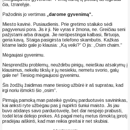
čia, Izrarelyje.
Pažodinis jo vertimas
„darome gyvenimą“.
Miesto kavinė. Pusiaudienis. Prie gretimo staliuko sėdi
pagyvenusi pora. Jis ir ji. Ne vyras ir žmona, ne. Greičiau seni
pažįstami arba draugai. Jie nerūpestingai kalbasi, flirtuoja,
geria kavą. Staiga pasigirsta telefono skambutis. Kažkas
kitame laido gale jo klausia: „Ką veiki?“ O jis: „Osim chaim.“
Mėgaujasi gyvenimu.
Nesprendžiu problemų, neuždirbu pinigų, neieškau atsakymų į
klausimus, nekeliu tikslų ir jų nesiekiu, nemetu svorio, galų
gale ne! Tiesiog mėgaujuosi gyvenimu.
Šis žodžių žaidimas mane tiesiog užbūrė ir aš supratau, kad
irgi noriu išmokti šio „osim“.
Pirmąją pamoką man pateikė gyvūnų parduotuvės savininkas,
kai anksti ryte užbėgau pas jį nupirkti šuniui maisto. Jis jau
buvo atidaręs savo parduotuvėlę, bet dar nespėjo prabusti,
todėl lėtai dėliojo prekes. Aš pagal metų metus išmoktą įprotį
pradėjau aiškinti, kad man reikia greitai ir net skubiai.