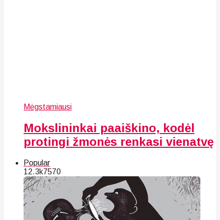
Mėgstamiausi
Mokslininkai paaiškino, kodėl
protingi žmonės renkasi vienatvę
Popular
12.3k
75
70