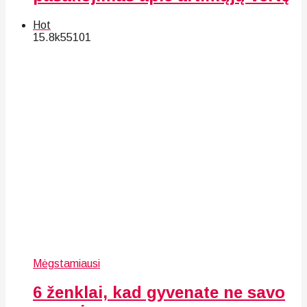
Hot
15.8k
55
101
Mėgstamiausi
6 ženklai, kad gyvenate ne savo