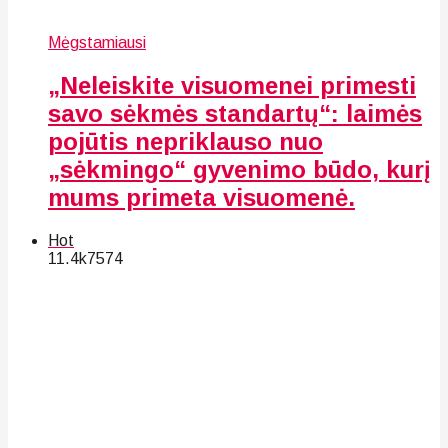
Mėgstamiausi
„Neleiskite visuomenei primesti
savo sėkmės standartų“: laimės
pojūtis nepriklauso nuo
„sėkmingo“ gyvenimo būdo, kurį
mums primeta visuomenė.
Hot
11.4k
75
74