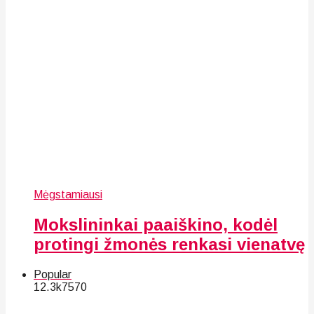
Mėgstamiausi
Mokslininkai paaiškino, kodėl
protingi žmonės renkasi vienatvę
Popular
12.3k
75
70