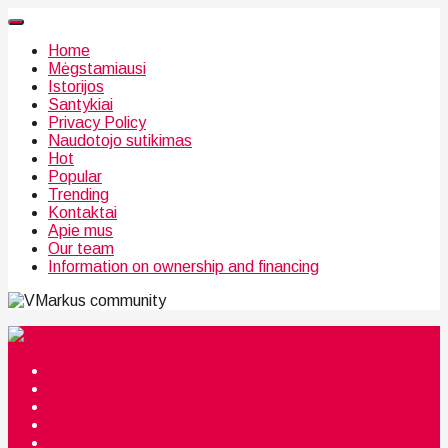
Home
Mėgstamiausi
Istorijos
Santykiai
Privacy Policy
Naudotojo sutikimas
Hot
Popular
Trending
Kontaktai
Apie mus
Our team
Information on ownership and financing
community
Mėgstamiausi
Istorijos
Santykiai
Privacy Policy
Citata