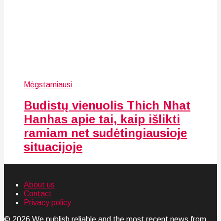
Mėgstamiausi
Budistų vienuolis Thich Nhat
Hanhas apie tai, kaip išlikti
ramiam net sudėtingiausioje
situacijoje
About us
Contact
Privacy policy
© 2026 We publish reliable and the most recent news from