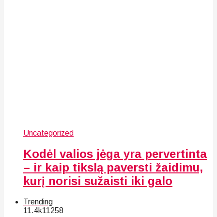
Uncategorized
Kodėl valios jėga yra pervertinta
– ir kaip tikslą paversti žaidimu,
kurį norisi sužaisti iki galo
Trending
11.4k
112
58