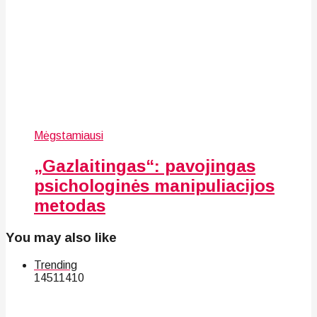
Mėgstamiausi
„Gazlaitingas“: pavojingas
psichologinės manipuliacijos
metodas
You may also like
Trending
145
114
10