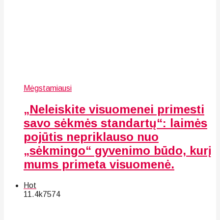
Mėgstamiausi
„Neleiskite visuomenei primesti
savo sėkmės standartų“: laimės
pojūtis nepriklauso nuo
„sėkmingo“ gyvenimo būdo, kurį
mums primeta visuomenė.
Hot
11.4k
75
74