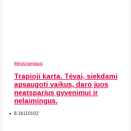
Mėgstamiausi
Trapioji karta. Tėvai, siekdami
apsaugoti vaikus, daro juos
neatsparius gyvenimui ir
nelaimingus.
8.1k
110
102