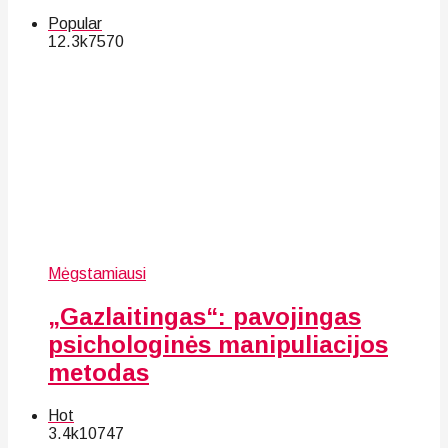
Popular
12.3k
75
70
Mėgstamiausi
„Gazlaitingas“: pavojingas
psichologinės manipuliacijos
metodas
Hot
3.4k
107
47