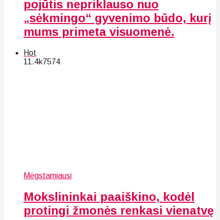
pojūtis nepriklauso nuo
„sėkmingo“ gyvenimo būdo, kurį
mums primeta visuomenė.
Hot
11.4k
75
74
Mėgstamiausi
Mokslininkai paaiškino, kodėl
protingi žmonės renkasi vienatvę