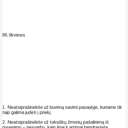
86.9k
views
1. Neatsiprašinėkite už buvimą savimi pasaulyje, kuriame tik
taip galima judėti į priekį.
2. Neatsiprašinėkite už toksiškų žmonių pašalinimą iš
gyvenimo – nesvarbu, kaip ilgai ir artimai bendraujate.