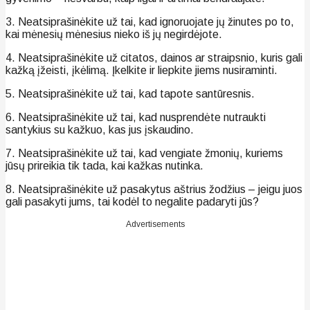
3. Neatsiprašinėkite už tai, kad ignoruojate jų žinutes po to,
kai mėnesių mėnesius nieko iš jų negirdėjote.
4. Neatsiprašinėkite už citatos, dainos ar straipsnio, kuris gali
kažką įžeisti, įkėlimą. Įkelkite ir liepkite jiems nusiraminti.
5. Neatsiprašinėkite už tai, kad tapote santūresnis.
6. Neatsiprašinėkite už tai, kad nusprendėte nutraukti
santykius su kažkuo, kas jus įskaudino.
7. Neatsiprašinėkite už tai, kad vengiate žmonių, kuriems
jūsų prireikia tik tada, kai kažkas nutinka.
8. Neatsiprašinėkite už pasakytus aštrius žodžius – jeigu juos
gali pasakyti jums, tai kodėl to negalite padaryti jūs?
Advertisements