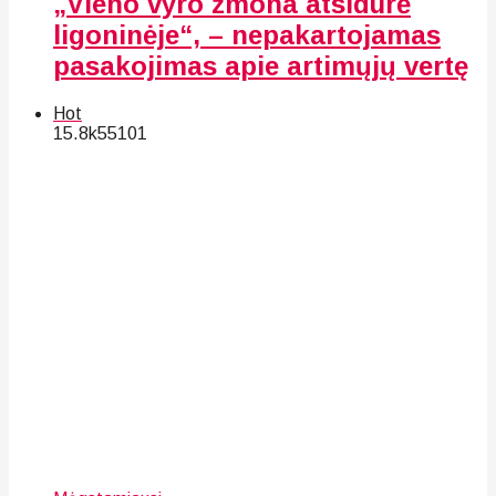
„Vieno vyro žmona atsidūrė
ligoninėje“, – nepakartojamas
pasakojimas apie artimųjų vertę
Hot
15.8k
55
101