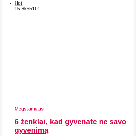
Hot
15.8k
55
101
Mėgstamiausi
6 ženklai, kad gyvenate ne savo
gyvenimą