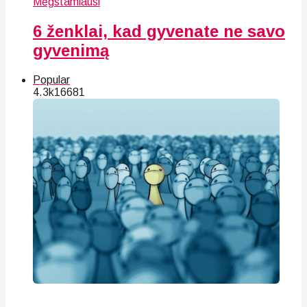
Mėgstamiausi
6 ženklai, kad gyvenate ne savo
gyvenimą
Popular
4.3k
166
81