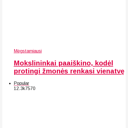
Mėgstamiausi
Mokslininkai paaiškino, kodėl
protingi žmonės renkasi vienatvę
Popular
12.3k
75
70