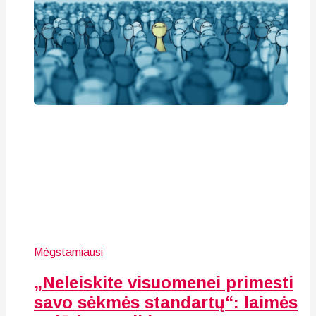
Mėgstamiausi
„Neleiskite visuomenei primesti
savo sėkmės standartų“: laimės