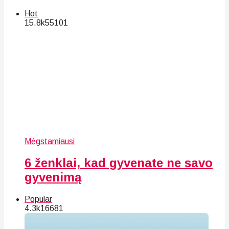
Hot
15.8k
55
101
Mėgstamiausi
6 ženklai, kad gyvenate ne savo
gyvenimą
Popular
4.3k
166
81