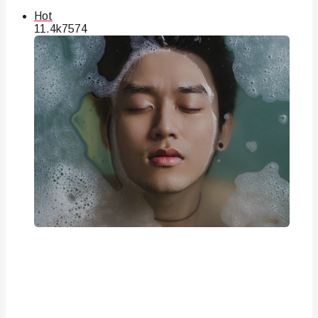
Hot
11.4k
75
74