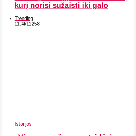
kurį norisi sužaisti iki galo
Trending
11.4k
112
58
Istorijos