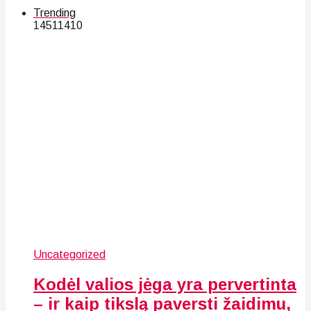
Trending
145
114
10
Uncategorized
Kodėl valios jėga yra pervertinta
– ir kaip tikslą paversti žaidimu,