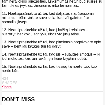
tam nėra jokios priežasties. Linksmumas neturi būti susijęs su
tam tikrais įvykiais, žmonėmis arba laimėjimais.
11. Neatsiprašinėkite už tai, kad dalijatės slapčiausiomis
mintimis – išlaisvinkite savo sielą, kad vėl galėtumėte
normaliai įkvėpti.
12. Neatsiprašinėkite už tai, kad į kažką kreipiatės –
nustatyti bet kokių santykių ribas yra jūsų teisė.
13. Neatsiprašinėkite už tai, kad pirmiausia pagalvojate apie
save – bent jau kažkas turi tai daryti.
14. Neatsiprašinėkite už tai, kad jūs – suaugęs žmogus – iki
šiol mokotės, kas turi reikšmę ir kuria kryptimi judėti.
15. Neatsiprašinėkite už tai, kad tiesiog tampate tuo, kuo
norite būti.
434
SHARES
Share
DON'T MISS