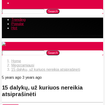
Naudingos gudrybės
Search
Trending
Popular
Hot
Search
Home
Mėgstamiausi
15 dalykų, už kuriuos nereikia atsiprašinėti
5 years ago
3 years ago
15 dalykų, už kuriuos nereikia
atsiprašinėti