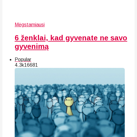
Mėgstamiausi
6 ženklai, kad gyvenate ne savo
gyvenimą
Popular
4.3k
166
81