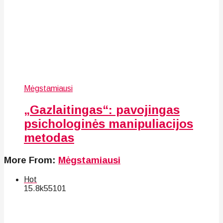
Mėgstamiausi
„Gazlaitingas“: pavojingas
psichologinės manipuliacijos
metodas
More From:
Mėgstamiausi
Hot
15.8k
55
101