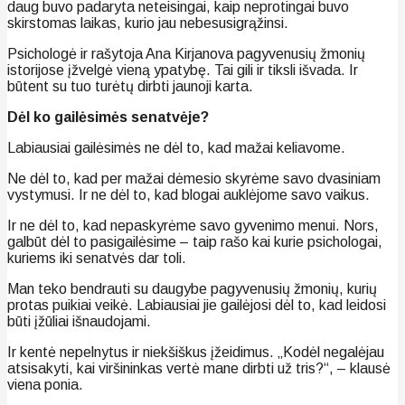
daug buvo padaryta neteisingai, kaip neprotingai buvo
skirstomas laikas, kurio jau nebesusigrąžinsi.
Psichologė ir rašytoja Ana Kirjanova pagyvenusių žmonių
istorijose įžvelgė vieną ypatybę. Tai gili ir tiksli išvada. Ir
būtent su tuo turėtų dirbti jaunoji karta.
Dėl ko gailėsimės senatvėje?
Labiausiai gailėsimės ne dėl to, kad mažai keliavome.
Ne dėl to, kad per mažai dėmesio skyrėme savo dvasiniam
vystymusi. Ir ne dėl to, kad blogai auklėjome savo vaikus.
Ir ne dėl to, kad nepaskyrėme savo gyvenimo menui. Nors,
galbūt dėl to pasigailėsime – taip rašo kai kurie psichologai,
kuriems iki senatvės dar toli.
Man teko bendrauti su daugybe pagyvenusių žmonių, kurių
protas puikiai veikė. Labiausiai jie gailėjosi dėl to, kad leidosi
būti įžūliai išnaudojami.
Ir kentė nepelnytus ir niekšiškus įžeidimus. „Kodėl negalėjau
atsisakyti, kai viršininkas vertė mane dirbti už tris?“, – klausė
viena ponia.