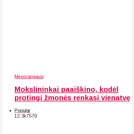
Mėgstamiausi
Mokslininkai paaiškino, kodėl
protingi žmonės renkasi vienatvę
Popular
12.3k
75
70