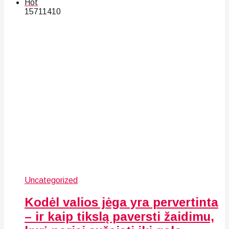
Hot
157
114
10
Uncategorized
Kodėl valios jėga yra pervertinta
– ir kaip tikslą paversti žaidimu,