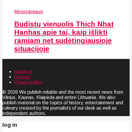
Mėgstamiausi
Budistų vienuolis Thich Nhat
Hanhas apie tai, kaip išlikti
ramiam net sudėtingiausioje
situacijoje
About us
Contact
Privacy policy
© 2026 We publish reliable and the most recent news from
Vilnius, Kaunas, Klaipėda and entire Lithuania. We also
publish material on the topics of history, entertainment and
culinary created by the journalists of our desk as well as
independent authors.
log in