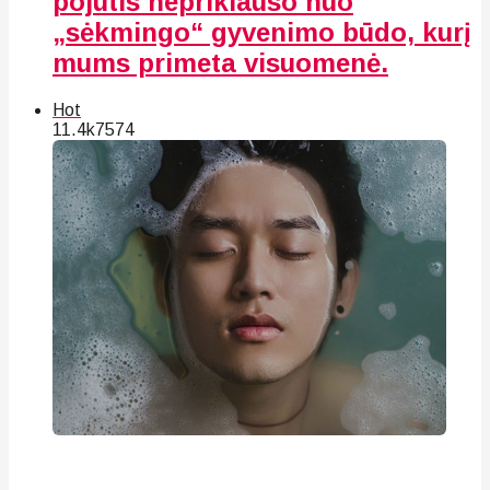
pojūtis nepriklauso nuo
„sėkmingo“ gyvenimo būdo, kurį
mums primeta visuomenė.
Hot
11.4k
75
74