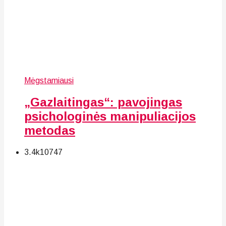
Mėgstamiausi
„Gazlaitingas“: pavojingas
psichologinės manipuliacijos
metodas
3.4k
107
47