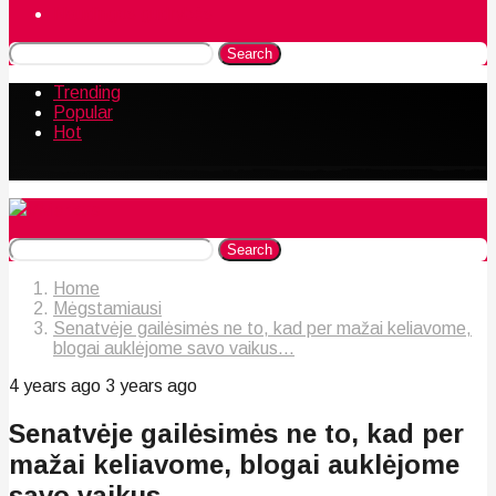
Naudingos gudrybės
Search
Trending
Popular
Hot
Search
Home
Mėgstamiausi
Senatvėje gailėsimės ne to, kad per mažai keliavome,
blogai auklėjome savo vaikus...
4 years ago
3 years ago
Senatvėje gailėsimės ne to, kad per
mažai keliavome, blogai auklėjome
savo vaikus…