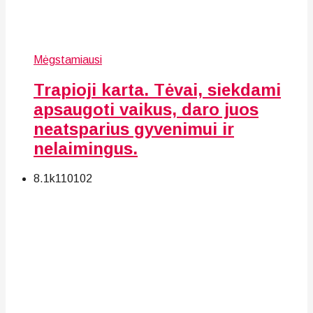
Mėgstamiausi
Trapioji karta. Tėvai, siekdami
apsaugoti vaikus, daro juos
neatsparius gyvenimui ir
nelaimingus.
8.1k
110
102