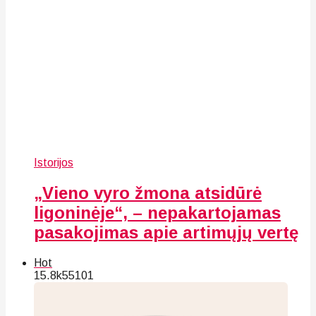
Istorijos
„Vieno vyro žmona atsidūrė
ligoninėje“, – nepakartojamas
pasakojimas apie artimųjų vertę
Hot
15.8k
55
101