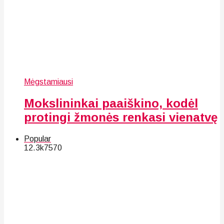
Mėgstamiausi
Mokslininkai paaiškino, kodėl
protingi žmonės renkasi vienatvę
Popular
12.3k
75
70