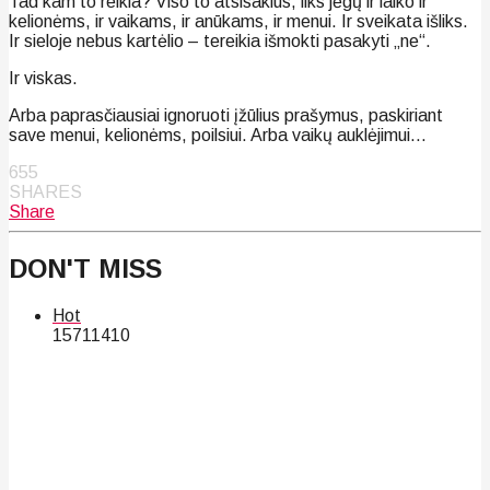
Tad kam to reikia? Viso to atsisakius, liks jėgų ir laiko ir
kelionėms, ir vaikams, ir anūkams, ir menui. Ir sveikata išliks.
Ir sieloje nebus kartėlio – tereikia išmokti pasakyti „ne“.
Ir viskas.
Arba paprasčiausiai ignoruoti įžūlius prašymus, paskiriant
save menui, kelionėms, poilsiui. Arba vaikų auklėjimui…
655
SHARES
Share
DON'T MISS
Hot
157
114
10