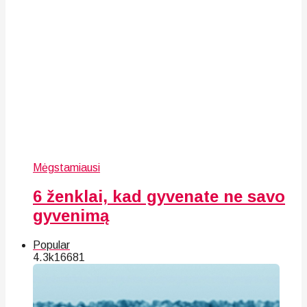
Mėgstamiausi
6 ženklai, kad gyvenate ne savo
gyvenimą
Popular
4.3k
166
81