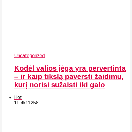
Uncategorized
Kodėl valios jėga yra pervertinta
– ir kaip tikslą paversti žaidimu,
kurį norisi sužaisti iki galo
Hot
11.4k
112
58