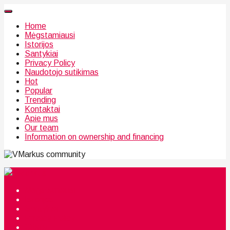
Home
Mėgstamiausi
Istorijos
Santykiai
Privacy Policy
Naudotojo sutikimas
Hot
Popular
Trending
Kontaktai
Apie mus
Our team
Information on ownership and financing
community
Mėgstamiausi
Istorijos
Santykiai
Privacy Policy
Citata