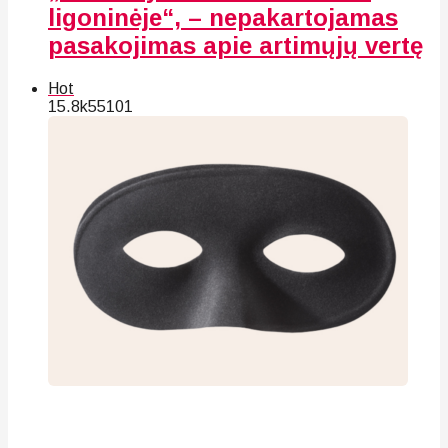
ligoninėje“, – nepakartojamas
pasakojimas apie artimųjų vertę
Hot
15.8k
55
101