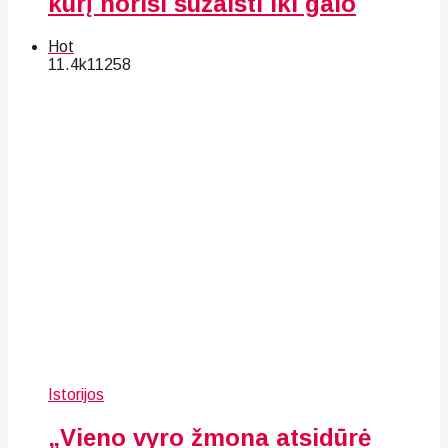
kurį norisi sužaisti iki galo
Hot
11.4k
112
58
Istorijos
„Vieno vyro žmona atsidūrė