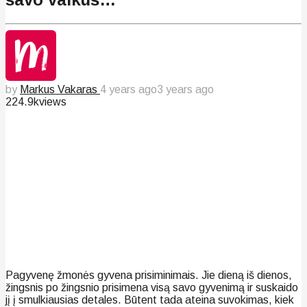
by
Markus Vakaras
4 years ago
3 years ago
224.9k
views
Pagyvenę žmonės gyvena prisiminimais. Jie dieną iš dienos,
žingsnis po žingsnio prisimena visą savo gyvenimą ir suskaido
jį į smulkiausias detales. Būtent tada ateina suvokimas, kiek