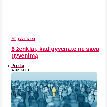
Mėgstamiausi
6 ženklai, kad gyvenate ne savo
gyvenimą
Popular
4.3k
166
81