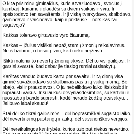
O kita prisiminė giminaičius, kurie atvažiuodavo į svečius į
kambarį, kuriame ji glaudėsi su dviem vaikais ir vyru. Ir
apsistodavo ten savaitėmis. Ir ji viską tvarkydavo, skalbdavo,
gamindavo ir vaišindavo, kaip ir priklausė – nors kas tai
sugalvojo?
Kažkas toleravo girtavusio vyro žiaurumą.
Kažkas – įžūlius visiškai nepažįstamų žmonių reikalavimus.
Ne iš bailumo, o tiesiog tam, kad nieko neįžeisti.
Išlikti maloniu to nevertų žmonių akyse. Dėl to visi gailėjosi. Ir
garsiai svarstė, kad dabar jie tiesiog ramiai atsisakytų.
Karštas vanduo būdavo kartą per savaitę. Ir tą dieną visa
giminė suvažiuodavo su skalbiniais pas trijų vaikų mamą. Be
abejo, visi ir prausdavosi. O jai nebelikdavo laiko išsiskalbti ir
nuprausti vaikus. Ir sulaukusi devyniasdešimties, su kartėliu ir
nuostaba ji bandė suprasti, kodėl nerado žodžių atsisakyti…
Jai buvo labai skaudu!
Štai dėl ko tikrai gailėsimės – dėl beprasmiškai sugaišto laiko,
dėl nevertinamų pastangų ir aukų, dėl savanoriškos vergijos.
Dėl nereikalingos kantrybės, kurios taip pat niekas nevertino.