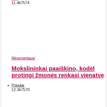
11.4k
75
74
Mėgstamiausi
Mokslininkai paaiškino, kodėl
protingi žmonės renkasi vienatvę
Popular
12.3k
75
70