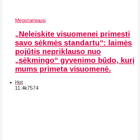
Mėgstamiausi
„Neleiskite visuomenei primesti
savo sėkmės standartų“: laimės
pojūtis nepriklauso nuo
„sėkmingo“ gyvenimo būdo, kurį
mums primeta visuomenė.
Hot
11.4k
75
74