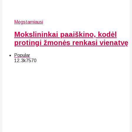
Mėgstamiausi
Mokslininkai paaiškino, kodėl
protingi žmonės renkasi vienatvę
Popular
12.3k
75
70