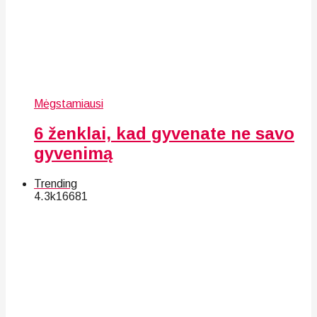
Mėgstamiausi
6 ženklai, kad gyvenate ne savo
gyvenimą
Trending
4.3k
166
81