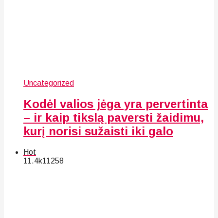
Uncategorized
Kodėl valios jėga yra pervertinta
– ir kaip tikslą paversti žaidimu,
kurį norisi sužaisti iki galo
Hot
11.4k
112
58