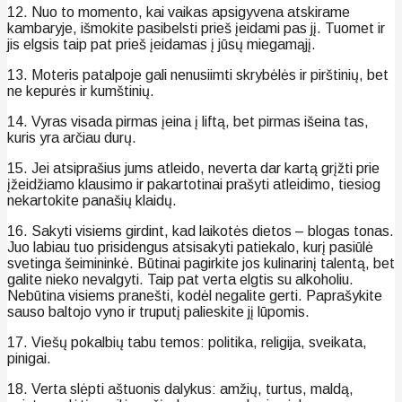
12. Nuo to momento, kai vaikas apsigyvena atskirame
kambaryje, išmokite pasibelsti prieš įeidami pas jį. Tuomet ir
jis elgsis taip pat prieš įeidamas į jūsų miegamąjį.
13. Moteris patalpoje gali nenusiimti skrybėlės ir pirštinių, bet
ne kepurės ir kumštinių.
14. Vyras visada pirmas įeina į liftą, bet pirmas išeina tas,
kuris yra arčiau durų.
15. Jei atsiprašius jums atleido, neverta dar kartą grįžti prie
įžeidžiamo klausimo ir pakartotinai prašyti atleidimo, tiesiog
nekartokite panašių klaidų.
16. Sakyti visiems girdint, kad laikotės dietos – blogas tonas.
Juo labiau tuo prisidengus atsisakyti patiekalo, kurį pasiūlė
svetinga šeimininkė. Būtinai pagirkite jos kulinarinį talentą, bet
galite nieko nevalgyti. Taip pat verta elgtis su alkoholiu.
Nebūtina visiems pranešti, kodėl negalite gerti. Paprašykite
sauso baltojo vyno ir truputį palieskite jį lūpomis.
17. Viešų pokalbių tabu temos: politika, religija, sveikata,
pinigai.
18. Verta slėpti aštuonis dalykus: amžių, turtus, maldą,