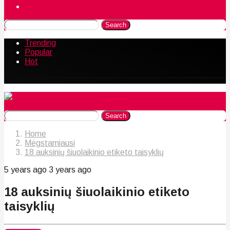
Naudingos gudrybės
Search
Trending
Popular
Hot
Search
Home
Mėgstamiausi
18 auksinių šiuolaikinio etiketo taisyklių
5 years ago
3 years ago
18 auksinių šiuolaikinio etiketo
taisyklių