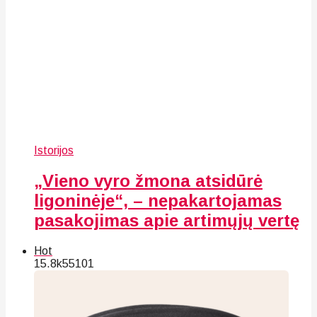
Istorijos
„Vieno vyro žmona atsidūrė
ligoninėje“, – nepakartojamas
pasakojimas apie artimųjų vertę
Hot
15.8k
55
101