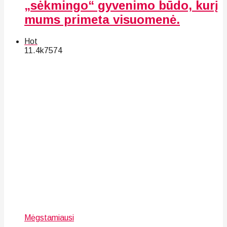
„sėkmingo“ gyvenimo būdo, kurį
mums primeta visuomenė.
Hot
11.4k
75
74
Mėgstamiausi