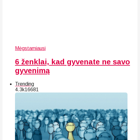
Mėgstamiausi
6 ženklai, kad gyvenate ne savo
gyvenimą
Trending
4.3k
166
81