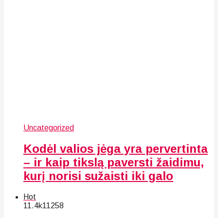
Uncategorized
Kodėl valios jėga yra pervertinta
– ir kaip tikslą paversti žaidimu,
kurį norisi sužaisti iki galo
Hot
11.4k
112
58