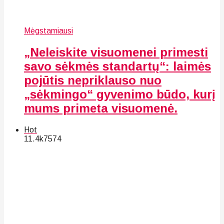
Mėgstamiausi
„Neleiskite visuomenei primesti
savo sėkmės standartų“: laimės
pojūtis nepriklauso nuo
„sėkmingo“ gyvenimo būdo, kurį
mums primeta visuomenė.
Hot
11.4k
75
74