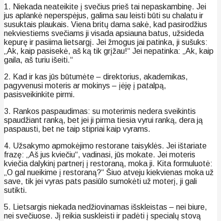
1. Niekada neateikite į svečius prieš tai nepaskambinę. Jei
jus aplankė neperspėjus, galima sau leisti būti su chalatu ir
susuktais plaukais. Viena britų dama sakė, kad pasirodžius
nekviestiems svečiams ji visada apsiauna batus, užsideda
kepurę ir pasiima lietsargį. Jei žmogus jai patinka, ji sušuks:
„Ak, kaip pasisekė, aš ką tik grįžau!“ Jei nepatinka: „Ak, kaip
gaila, aš turiu išeiti.“
2. Kad ir kas jūs būtumėte – direktorius, akademikas,
pagyvenusi moteris ar mokinys – įėję į patalpą,
pasisveikinkite pirmi.
3. Rankos paspaudimas: su moterimis nedera sveikintis
spaudžiant ranką, bet jei ji pirma tiesia vyrui ranką, dera ją
paspausti, bet ne taip stipriai kaip vyrams.
4. Užsakymo apmokėjimo restorane taisyklės. Jei ištariate
frazę: „Aš jus kviečiu“, vadinasi, jūs mokate. Jei moteris
kviečia dalykinį partnerį į restoraną, moka ji. Kita formuluotė:
„O gal nueikime į restoraną?“ Šiuo atveju kiekvienas moka už
save, tik jei vyras pats pasiūlo sumokėti už moterį, ji gali
sutikti.
5. Lietsargis niekada nedžiovinamas išskleistas – nei biure,
nei svečiuose. Jį reikia suskleisti ir padėti į specialų stovą