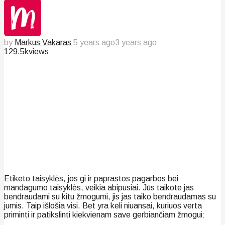
by
Markus Vakaras
5 years ago
3 years ago
129.5k
views
Etiketo taisyklės, jos gi ir paprastos pagarbos bei
mandagumo taisyklės, veikia abipusiai. Jūs taikote jas
bendraudami su kitu žmogumi, jis jas taiko bendraudamas su
jumis. Taip išlošia visi. Bet yra keli niuansai, kuriuos verta
priminti ir patikslinti kiekvienam save gerbiančiam žmogui: