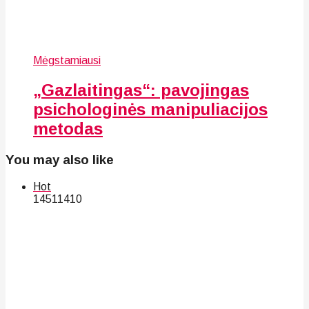
Mėgstamiausi
„Gazlaitingas“: pavojingas
psichologinės manipuliacijos
metodas
You may also like
Hot
145
114
10