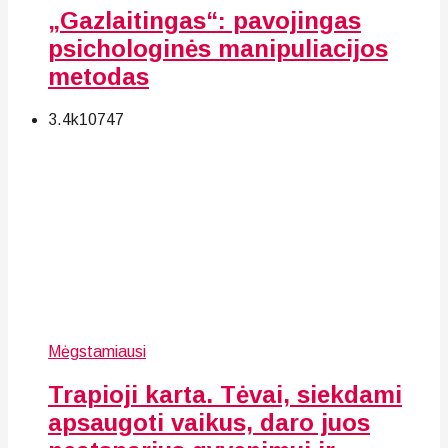
„Gazlaitingas“: pavojingas
psichologinės manipuliacijos
metodas
3.4k
107
47
Mėgstamiausi
Trapioji karta. Tėvai, siekdami
apsaugoti vaikus, daro juos