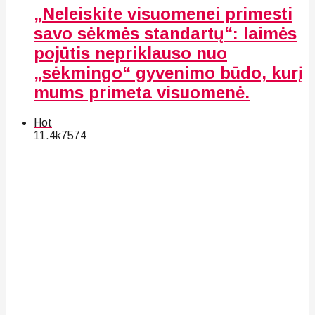
„Neleiskite visuomenei primesti
savo sėkmės standartų“: laimės
pojūtis nepriklauso nuo
„sėkmingo“ gyvenimo būdo, kurį
mums primeta visuomenė.
Hot
11.4k
75
74