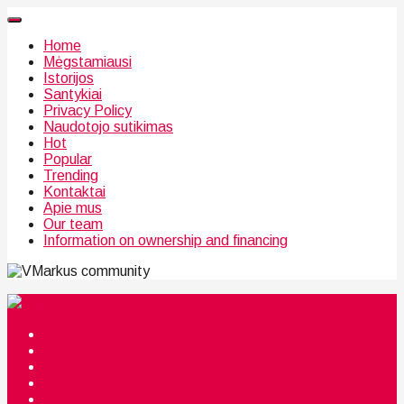
Home
Mėgstamiausi
Istorijos
Santykiai
Privacy Policy
Naudotojo sutikimas
Hot
Popular
Trending
Kontaktai
Apie mus
Our team
Information on ownership and financing
community
Mėgstamiausi
Istorijos
Santykiai
Privacy Policy
Citata