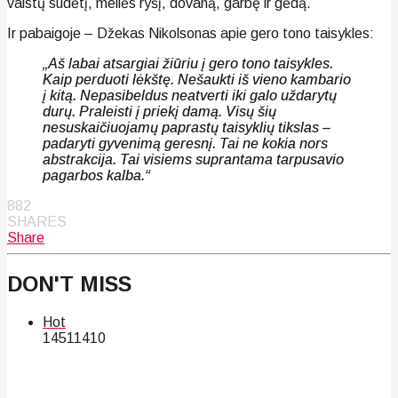
vaistų sudėtį, meilės ryšį, dovaną, garbę ir gėdą.
Ir pabaigoje – Džekas Nikolsonas apie gero tono taisykles:
„Aš labai atsargiai žiūriu į gero tono taisykles.
Kaip perduoti lėkštę. Nešaukti iš vieno kambario
į kitą. Nepasibeldus neatverti iki galo uždarytų
durų. Praleisti į priekį damą. Visų šių
nesuskaičiuojamų paprastų taisyklių tikslas –
padaryti gyvenimą geresnį. Tai ne kokia nors
abstrakcija. Tai visiems suprantama tarpusavio
pagarbos kalba.“
882
SHARES
Share
DON'T MISS
Hot
145
114
10