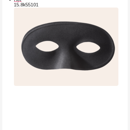
15.8k
55
101