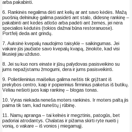
arba pakabinti.
6. Rankinės negalima dėti ant kelių ar ant savo kėdės. Mažą
puošnią delninukę galima pasidėti ant stalo, didesnę rankinę –
pakabinti ant kėdės atlošo arba padėti ant žemės, jei nėra
specialios kėdutės (tokios dažnai būna restoranuose).
Portfelį deda ant grindų.
7. Auksinė kvepalų naudojimo taisyklė – saikingumas. Jei
vakare jūs jaučiate savo kvepalų kvapą, žinokite, kad visi
likusieji jau užduso.
8. Jei su kuo nors einate ir jūsų palydovas pasisveikino su
jums nepažįstamu žmogumi, dera ir jums pasisveikinti.
9. Polietileninius maišelius galima neštis tik grįžtant iš
prekybos centro, kaip ir popierinius firminius paketus iš butikų.
Vėliau nešioti juos kaip rankinę – blogas tonas.
10. Vyras niekada neneša moters rankinės. Ir moters paltą jis
paima tik tam, kad nuneštų į rūbinę.
11. Namų apranga – tai kelnės ir megztinis, patogūs, bet
padoriai atrodantys. Chalatas ir pižama skirti ryte nueiti į
vonią, o vakare – iš vonios į miegamąjį.