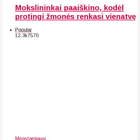
Mokslininkai paaiškino, kodėl
protingi žmonės renkasi vienatvę
Popular
12.3k
75
70
Mėgstamiausi