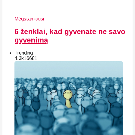
Mėgstamiausi
6 ženklai, kad gyvenate ne savo
gyvenimą
Trending
4.3k
166
81