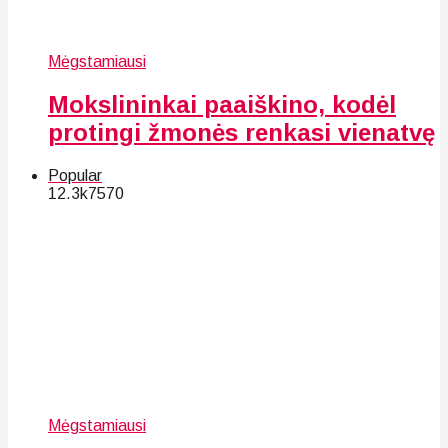
Mėgstamiausi
Mokslininkai paaiškino, kodėl
protingi žmonės renkasi vienatvę
Popular
12.3k
75
70
Mėgstamiausi