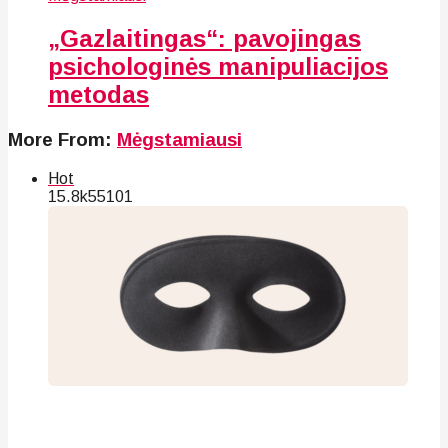
„Gazlaitingas“: pavojingas
psichologinės manipuliacijos
metodas
More From:
Mėgstamiausi
Hot
15.8k
55
101