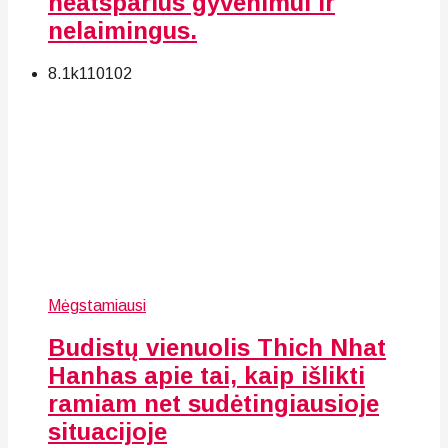
neatsparius gyvenimui ir
nelaimingus.
8.1k
110
102
Mėgstamiausi
Budistų vienuolis Thich Nhat
Hanhas apie tai, kaip išlikti
ramiam net sudėtingiausioje
situacijoje