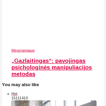
Mėgstamiausi
„Gazlaitingas“: pavojingas
psichologinės manipuliacijos
metodas
You may also like
Hot
151
114
10