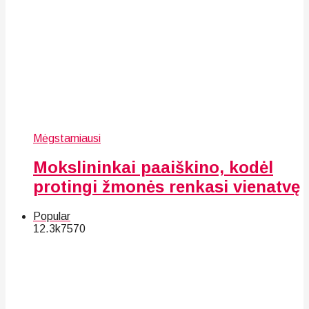
Mėgstamiausi
Mokslininkai paaiškino, kodėl
protingi žmonės renkasi vienatvę
Popular
12.3k
75
70