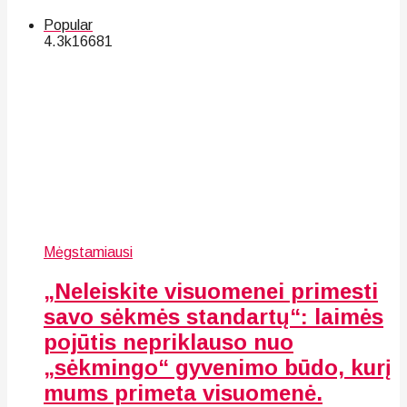
Popular
4.3k
166
81
Mėgstamiausi
„Neleiskite visuomenei primesti
savo sėkmės standartų“: laimės
pojūtis nepriklauso nuo
„sėkmingo“ gyvenimo būdo, kurį
mums primeta visuomenė.