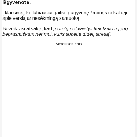
išgyvenote.
Į klausimą, ko labiausiai gailisi, pagyvenę žmonės nekalbėjo
apie verslą ar nesėkmingą santuoką.
Beveik visi atsakė, kad
„norėtų nešvaistyti tiek laiko ir jėgų
beprasmiškam nerimui, kuris sukelia didelį stresą“.
Advertisements