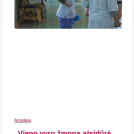
Istorijos
„Vieno vyro žmona atsidūrė