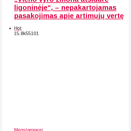
ligoninėje“, – nepakartojamas
pasakojimas apie artimųjų vertę
Hot
15.8k
55
101
Mėgstamiausi