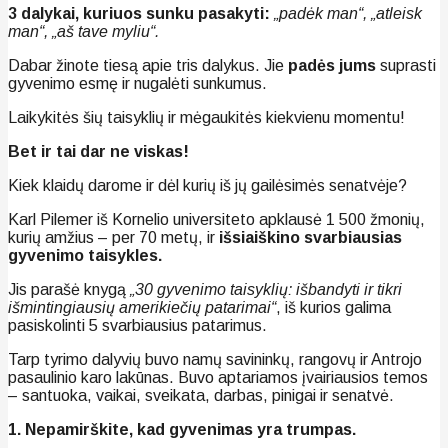
3 dalykai, kuriuos sunku pasakyti:
„padėk man“, „atleisk
man“, „aš tave myliu“.
Dabar žinote tiesą apie tris dalykus. Jie
padės jums
suprasti
gyvenimo esmę ir nugalėti sunkumus.
Laikykitės šių taisyklių ir mėgaukitės kiekvienu momentu!
Bet ir tai dar ne viskas!
Kiek klaidų darome ir dėl kurių iš jų gailėsimės senatvėje?
Karl Pilemer iš Kornelio universiteto apklausė 1 500 žmonių,
kurių amžius – per 70 metų, ir
išsiaiškino svarbiausias
gyvenimo taisykles.
Jis parašė knygą
„30 gyvenimo taisyklių: išbandyti ir tikri
išmintingiausių amerikiečių patarimai“
, iš kurios galima
pasiskolinti 5 svarbiausius patarimus.
Tarp tyrimo dalyvių buvo namų savininkų, rangovų ir Antrojo
pasaulinio karo lakūnas. Buvo aptariamos įvairiausios temos
– santuoka, vaikai, sveikata, darbas, pinigai ir senatvė.
1. Nepamirškite, kad gyvenimas yra trumpas.