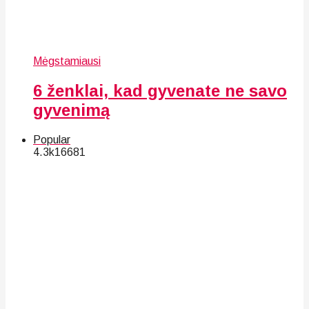
Mėgstamiausi
6 ženklai, kad gyvenate ne savo
gyvenimą
Popular
4.3k
166
81