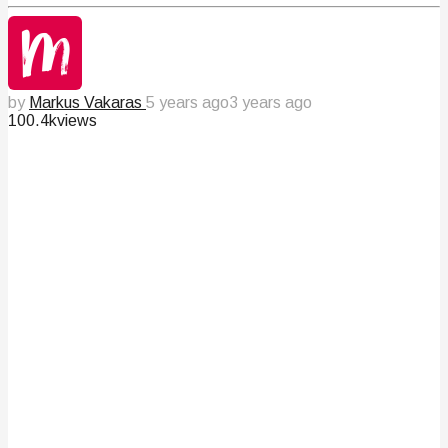
by
Markus Vakaras
5 years ago
3 years ago
100.4k
views