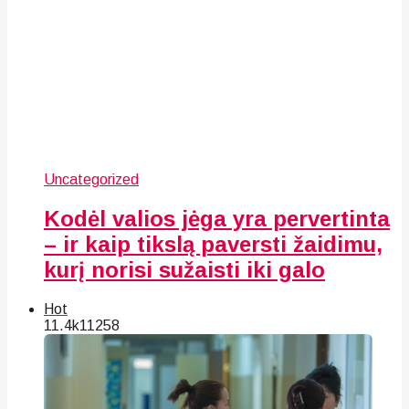
Uncategorized
Kodėl valios jėga yra pervertinta
– ir kaip tikslą paversti žaidimu,
kurį norisi sužaisti iki galo
Hot
11.4k
112
58