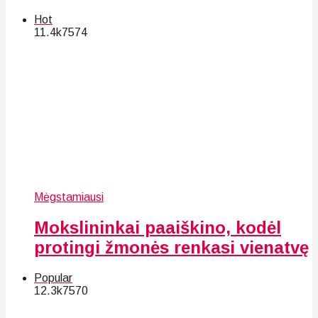
Hot
11.4k
75
74
Mėgstamiausi
Mokslininkai paaiškino, kodėl
protingi žmonės renkasi vienatvę
Popular
12.3k
75
70