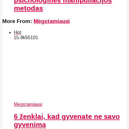
psichologinės manipuliacijos
metodas
More From:
Mėgstamiausi
Hot
15.8k
55
101
Mėgstamiausi
6 ženklai, kad gyvenate ne savo
gyvenimą