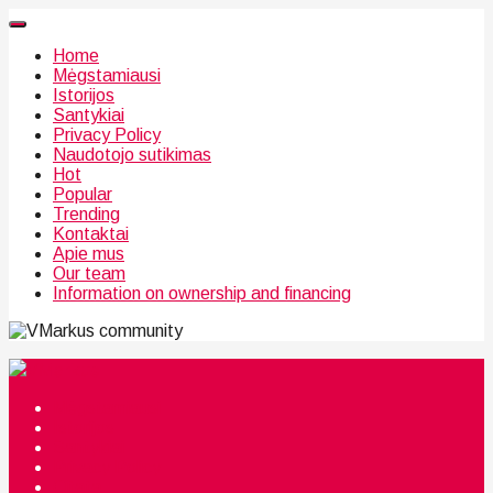
Home
Mėgstamiausi
Istorijos
Santykiai
Privacy Policy
Naudotojo sutikimas
Hot
Popular
Trending
Kontaktai
Apie mus
Our team
Information on ownership and financing
community
Mėgstamiausi
Istorijos
Santykiai
Privacy Policy
Citata