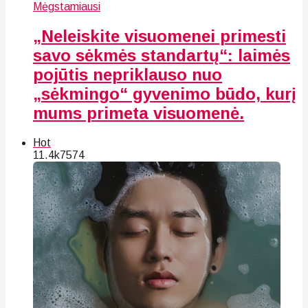
Mėgstamiausi
„Neleiskite visuomenei primesti
savo sėkmės standartų“: laimės
pojūtis nepriklauso nuo
„sėkmingo“ gyvenimo būdo, kurį
mums primeta visuomenė.
Hot
11.4k
75
74