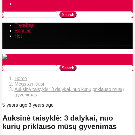
Naudingos gudrybės
Search
Trending
Popular
Hot
Search
Home
Mėgstamiausi
Auksinė taisyklė: 3 dalykai, nuo kurių priklauso mūsų
gyvenimas
5 years ago
3 years ago
Auksinė taisyklė: 3 dalykai, nuo
kurių priklauso mūsų gyvenimas