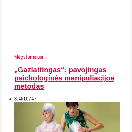
Mėgstamiausi
„Gazlaitingas“: pavojingas
psichologinės manipuliacijos
metodas
3.4k
107
47