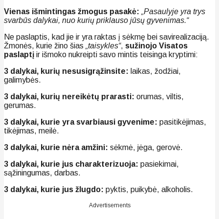
Vienas išmintingas žmogus pasakė:
„Pasaulyje yra trys
svarbūs dalykai, nuo kurių priklauso jūsų gyvenimas.“
Ne paslaptis, kad jie ir yra raktas į sėkmę bei savirealizaciją.
Žmonės, kurie žino šias
„taisykles“
,
sužinojo Visatos
paslaptį
ir išmoko nukreipti savo mintis teisinga kryptimi:
3 dalykai, kurių nesusigrąžinsite:
laikas, žodžiai,
galimybės.
3 dalykai, kurių nereikėtų prarasti:
orumas, viltis,
gerumas.
3 dalykai, kurie yra svarbiausi gyvenime:
pasitikėjimas,
tikėjimas, meilė.
3 dalykai, kurie nėra amžini:
sėkmė, jėga, gerovė.
3 dalykai, kurie jus charakterizuoja:
pasiekimai,
sąžiningumas, darbas.
3 dalykai, kurie jus žlugdo:
pyktis, puikybė, alkoholis.
Advertisements