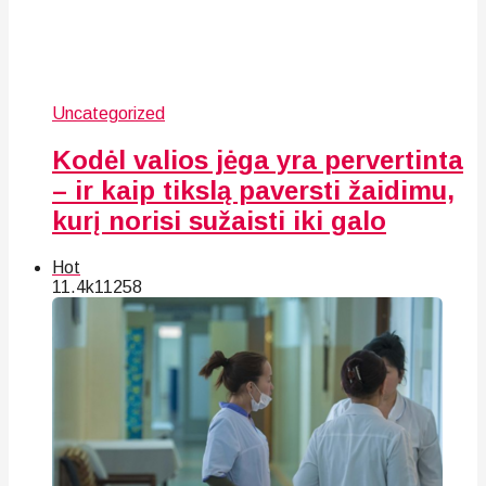
Uncategorized
Kodėl valios jėga yra pervertinta
– ir kaip tikslą paversti žaidimu,
kurį norisi sužaisti iki galo
Hot
11.4k
112
58