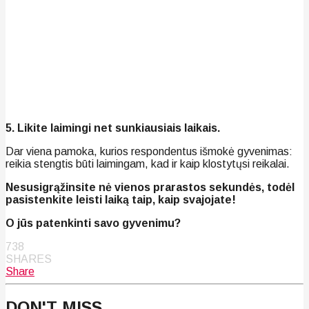
5. Likite laimingi net sunkiausiais laikais.
Dar viena pamoka, kurios respondentus išmokė gyvenimas:
reikia stengtis būti laimingam, kad ir kaip klostytųsi reikalai.
Nesusigrąžinsite nė vienos prarastos sekundės, todėl
pasistenkite leisti laiką taip, kaip svajojate!
O jūs patenkinti savo gyvenimu?
738
SHARES
Share
DON'T MISS