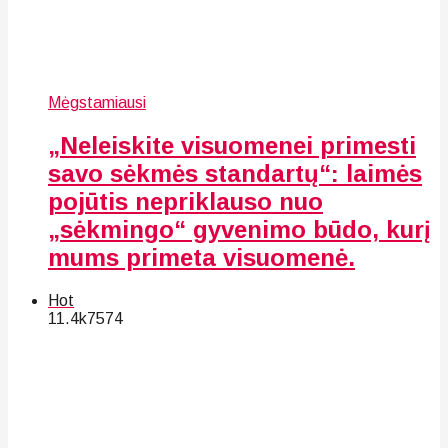
Mėgstamiausi
„Neleiskite visuomenei primesti
savo sėkmės standartų“: laimės
pojūtis nepriklauso nuo
„sėkmingo“ gyvenimo būdo, kurį
mums primeta visuomenė.
Hot
11.4k
75
74