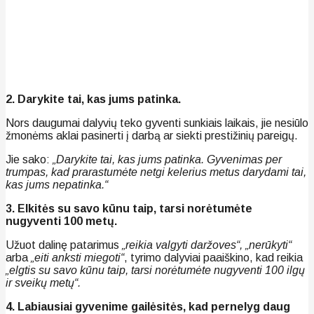
2. Darykite tai, kas jums patinka.
Nors daugumai dalyvių teko gyventi sunkiais laikais, jie nesiūlo
žmonėms aklai pasinerti į darbą ar siekti prestižinių pareigų.
Jie sako:
„Darykite tai, kas jums patinka. Gyvenimas per
trumpas, kad prarastumėte netgi kelerius metus darydami tai,
kas jums nepatinka.“
3. Elkitės su savo kūnu taip, tarsi norėtumėte
nugyventi 100 metų.
Užuot dalinę patarimus
„reikia valgyti daržoves“, „nerūkyti“
arba
„eiti anksti miegoti“
, tyrimo dalyviai paaiškino, kad reikia
„elgtis su savo kūnu taip, tarsi norėtumėte nugyventi 100 ilgų
ir sveikų metų“.
4. Labiausiai gyvenime gailėsitės, kad pernelyg daug