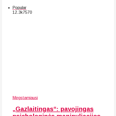
Popular
12.3k
75
70
Mėgstamiausi
„Gazlaitingas“: pavojingas