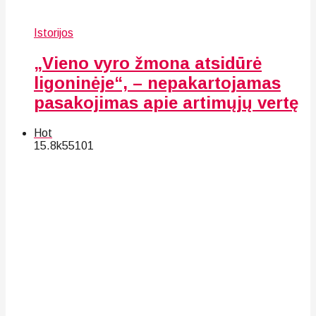
Istorijos
„Vieno vyro žmona atsidūrė
ligoninėje“, – nepakartojamas
pasakojimas apie artimųjų vertę
Hot
15.8k
55
101