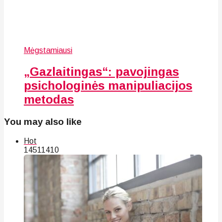
Mėgstamiausi
„Gazlaitingas“: pavojingas
psichologinės manipuliacijos
metodas
You may also like
Hot
145
114
10