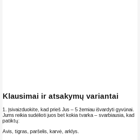
Klausimai ir atsakymų variantai
1. Įsivaizduokite, kad prieš Jus – 5 žemiau išvardyti gyvūnai.
Jums reikia sudėlioti juos bet kokia tvarka – svarbiausia, kad
patiktų:
Avis, tigras, paršelis, karvė, arklys.