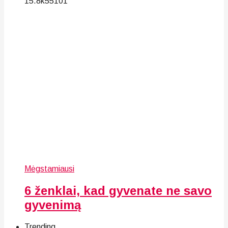
15.8k
55
101
Mėgstamiausi
6 ženklai, kad gyvenate ne savo
gyvenimą
Trending