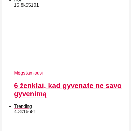
15.8k
55
101
Mėgstamiausi
6 ženklai, kad gyvenate ne savo
gyvenimą
Trending
4.3k
166
81