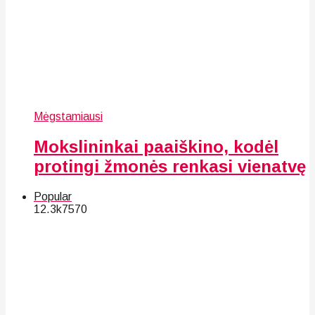
Mėgstamiausi
Mokslininkai paaiškino, kodėl
protingi žmonės renkasi vienatvę
Popular
12.3k
75
70