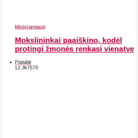
Mėgstamiausi
Mokslininkai paaiškino, kodėl
protingi žmonės renkasi vienatvę
Popular
12.3k
75
70