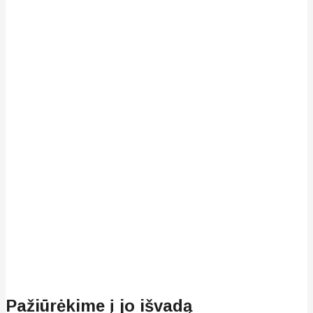
Pažiūrėkime į jo išvadą