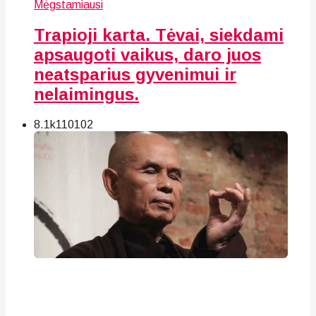
Mėgstamiausi
Trapioji karta. Tėvai, siekdami
apsaugoti vaikus, daro juos
neatsparius gyvenimui ir
nelaimingus.
8.1k
110
102