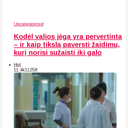
Uncategorized
Kodėl valios jėga yra pervertinta
– ir kaip tikslą paversti žaidimu,
kurį norisi sužaisti iki galo
Hot
11.4k
112
58