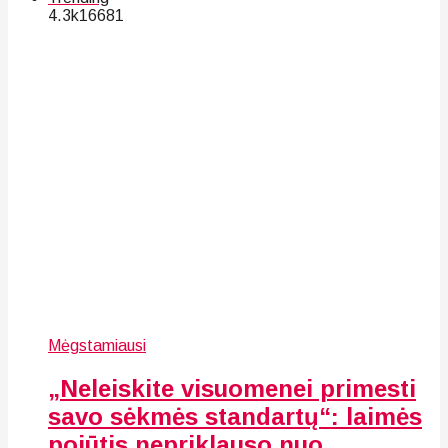
4.3k
166
81
Mėgstamiausi
„Neleiskite visuomenei primesti
savo sėkmės standartų“: laimės
pojūtis nepriklauso nuo