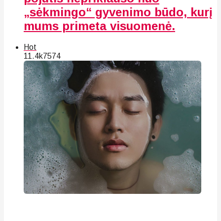
„sėkmingo“ gyvenimo būdo, kurį
mums primeta visuomenė.
Hot
11.4k
75
74