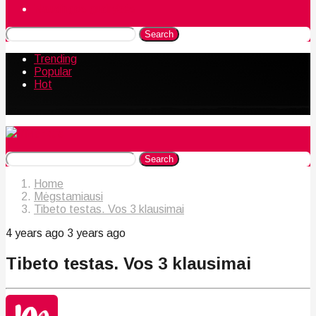
Naudingos gudrybės
Search
Trending
Popular
Hot
Search
Home
Mėgstamiausi
Tibeto testas. Vos 3 klausimai
4 years ago
3 years ago
Tibeto testas. Vos 3 klausimai