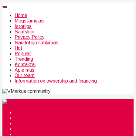
Home
Mėgstamiausi
Istorijos
Santykiai
Privacy Policy
Naudotojo sutikimas
Hot
Popular
Trending
Kontaktai
Apie mus
Our team
Information on ownership and financing
community
Mėgstamiausi
Istorijos
Santykiai
Privacy Policy
Citata