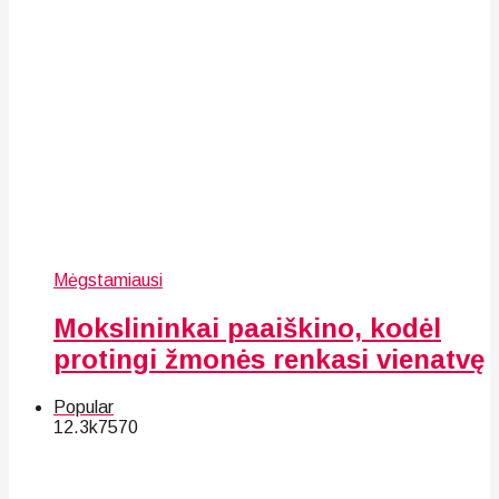
Mėgstamiausi
Mokslininkai paaiškino, kodėl
protingi žmonės renkasi vienatvę
Popular
12.3k
75
70