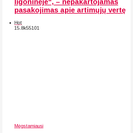
ligoninėje“, – nepakartojamas
pasakojimas apie artimųjų vertę
Hot
15.8k
55
101
Mėgstamiausi