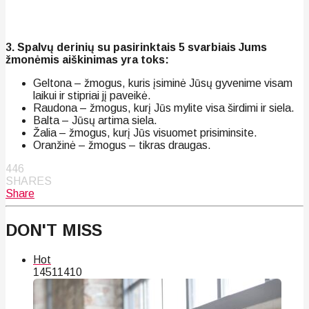
3. Spalvų derinių su pasirinktais 5 svarbiais Jums
žmonėmis aiškinimas yra toks:
Geltona – žmogus, kuris įsiminė Jūsų gyvenime visam
laikui ir stipriai jį paveikė.
Raudona – žmogus, kurį Jūs mylite visa širdimi ir siela.
Balta – Jūsų artima siela.
Žalia – žmogus, kurį Jūs visuomet prisiminsite.
Oranžinė – žmogus – tikras draugas.
446
SHARES
Share
DON'T MISS
Hot
145
114
10