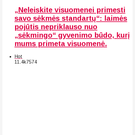
„Neleiskite visuomenei primesti
savo sėkmės standartų“: laimės
pojūtis nepriklauso nuo
„sėkmingo“ gyvenimo būdo, kurį
mums primeta visuomenė.
Hot
11.4k
75
74