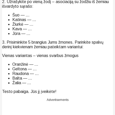
2. Užrašykite po vieną žodį – asociaciją su žodžiu iš žemiau
išvardyto sąrašo:
Šuo — …
Katinas — …
Žiurkė — …
Kava — …
Jūra — …
3. Prisiminkite 5 brangius Jums žmones. Parinkite spalvų
derinį kiekvienam žemiau pateiktam variantui:
Vienas variantas – vienas svarbus žmogus
Oranžinė — …
Geltona — …
Raudona — …
Balta — …
Žalia — …
Testo pabaiga. Jūs jį įveikėte!
Advertisements