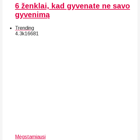
6 ženklai, kad gyvenate ne savo
gyvenimą
Trending
4.3k
166
81
Mėgstamiausi