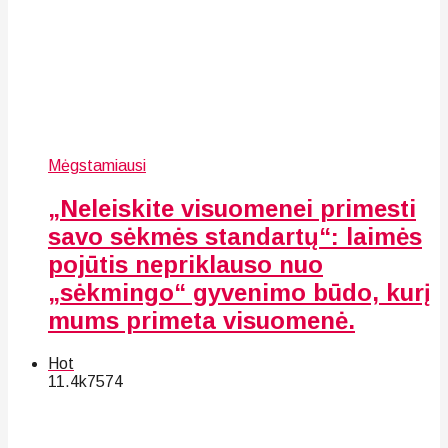
Mėgstamiausi
„Neleiskite visuomenei primesti
savo sėkmės standartų“: laimės
pojūtis nepriklauso nuo
„sėkmingo“ gyvenimo būdo, kurį
mums primeta visuomenė.
Hot
11.4k
75
74