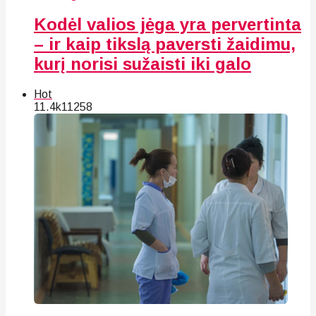
Kodėl valios jėga yra pervertinta
– ir kaip tikslą paversti žaidimu,
kurį norisi sužaisti iki galo
Hot
11.4k
112
58