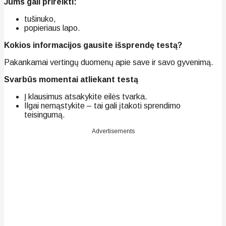
Jums gali prireikti:
tušinuko,
popieriaus lapo.
Kokios informacijos gausite išsprendę testą?
Pakankamai vertingų duomenų apie save ir savo gyvenimą.
Svarbūs momentai atliekant testą
Į klausimus atsakykite eilės tvarka.
Ilgai nemąstykite – tai gali įtakoti sprendimo
teisingumą.
Advertisements