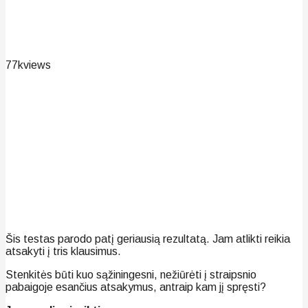
77k
views
Šis testas parodo patį geriausią rezultatą. Jam atlikti reikia
atsakyti į tris klausimus.
Stenkitės būti kuo sąžiningesni, nežiūrėti į straipsnio
pabaigoje esančius atsakymus, antraip kam jį spręsti?