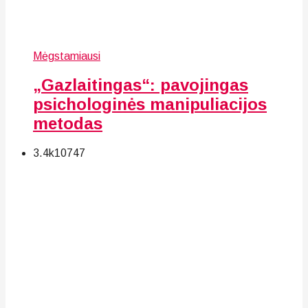
Mėgstamiausi
„Gazlaitingas“: pavojingas
psichologinės manipuliacijos
metodas
3.4k
107
47