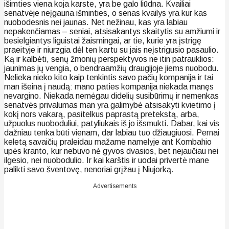
išimties viena koja karste, yra be galo liūdna. Kvailiai
senatvėje neįgauna išminties, o senas kvailys yra kur kas
nuobodesnis nei jaunas. Net nežinau, kas yra labiau
nepakenčiamas – seniai, atsisakantys skaitytis su amžiumi ir
besielgiantys liguistai žaismingai, ar tie, kurie yra įstrigę
praeityje ir niurzgia dėl ten kartu su jais neįstrigusio pasaulio.
Ką ir kalbėti, senų žmonių perspektyvos ne itin patrauklios:
jaunimas jų vengia, o bendraamžių draugijoje jiems nuobodu.
Nelieka nieko kito kaip tenkintis savo pačių kompanija ir tai
man išeina į naudą: mano paties kompanija niekada manęs
nevargino. Niekada nemėgau didelių susibūrimų ir nemenkas
senatvės privalumas man yra galimybė atsisakyti kvietimo į
kokį nors vakarą, pasitelkus paprastą pretekstą, arba,
užpuolus nuoboduliui, patyliukais iš jo išsmukti. Dabar, kai vis
dažniau tenka būti vienam, dar labiau tuo džiaugiuosi. Pernai
keletą savaičių praleidau mažame namelyje ant Kombahio
upės kranto, kur nebuvo nė gyvos dvasios, bet nejaučiau nei
ilgesio, nei nuobodulio. Ir kai karštis ir uodai privertė mane
palikti savo šventovę, nenoriai grįžau į Niujorką.
Advertisements