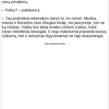
savų privalumų.
– Kokių? – paklausė ji.
– Tau praktiškai nebereikės daryti to, ko nenori. Muzika,
menas ir literatūra tave džiugins kitaip, nei jaunystėje, bet ne
ką mažiau. Vėliau bus labai smalsu stebėti įvykius, kurie
tavęs nebeliečia tiesiogiai. Ir tegu malonumai praranda buvusį
ryškumą, bet ir sielvartas išgyvenamas ne taip skausmingai.
Advertisements