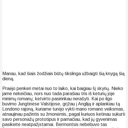
Manau, kad šiais žodžiais būtų tikslinga užbaigti šią knygą šią
dieną.
Praėjo penkeri metai nuo to laiko, kai baigiau šį skyrių. Nieko
jame nekeičiau, nors nuo tada parašiau tris iš keturių joje
minimų romanų; ketvirto pasirinkau nerašyti. Kai po ilgo
buvimo Jungtinėse Valstijose, grįžau į Angliją ir aplankiau tą
Londono rajoną, kuriame turėjo vykti mano romano veiksmas,
atnaujinau pažintis su žmonėmis, pagal kuriuos ketinau sukurti
savo personažų prototipus ir pamačiau, kad jų gyvenimas
pasikeitė neatpažįstamai. Bermontsis nebebuvo tas