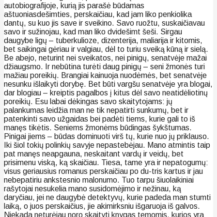
autobiografijoje, kurią jis parašė būdamas
aštuoniasdešimties, perskaičiau, kad jam liko penkiolika
dantų, su kuo jis save ir sveikino. Savo ruožtu, suskaičiavau
savo ir sužinojau, kad man liko dvidešimt šeši. Sirgau
daugybe ligų – tuberkulioze, dizenterija, maliarija ir kitomis,
bet saikingai gėriau ir valgiau, dėl to turiu sveiką kūną ir sielą.
Be abejo, neturint nei sveikatos, nei pinigų, senatvėje mažai
džiaugsmo. Ir nebūtina turėti daug pinigų – seni žmonės turi
mažiau poreikių. Brangiai kainuoja nuodėmės, bet senatvėje
nesunku išlaikyti dorybę. Bet būti vargšu senatvėje yra blogai,
dar blogiau – kreiptis pagalbos į kitus dėl savo neatidėliotinų
poreikių. Esu labai dėkingas savo skaitytojams: jų
palankumas leidžia man ne tik nepatirti sunkumų, bet ir
patenkinti savo užgaidas bei padėti tiems, kurie gali to iš
manęs tikėtis. Seniems žmonėms būdingas šykštumas.
Pinigai jiems – būdas dominuoti virš tų, kurie nuo jų priklauso.
Iki šiol tokių polinkių savyje nepastebėjau. Mano atmintis taip
pat manęs neapgauna, neskaitant vardų ir veidų, bet
prisimenu viską, ką skaičiau. Tiesa, tame yra ir nepatogumų:
visus geriausius romanus perskaičiau po du-tris kartus ir jau
nebepatiriu ankstesnio malonumo. Tuo tarpu šiuolaikiniai
rašytojai nesukelia mano susidomėjimo ir nežinau, ką
daryčiau, jei ne daugybė detektyvų, kurie padeda man stumti
laiką, o juos perskaičius, jie akimirksniu išgaruoja iš galvos.
Niekada neturėjau noro skaityti knygas temomis, kurios yra