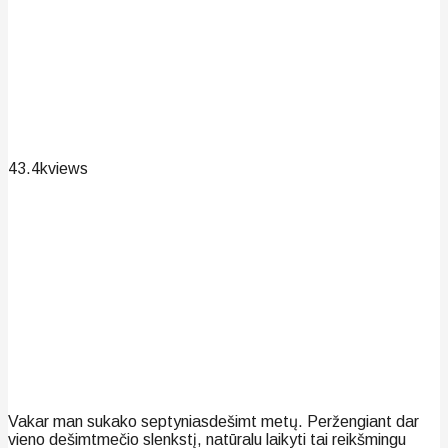
43.4k
views
Vakar man sukako septyniasdešimt metų. Peržengiant dar
vieno dešimtmečio slenkstį, natūralu laikyti tai reikšmingu