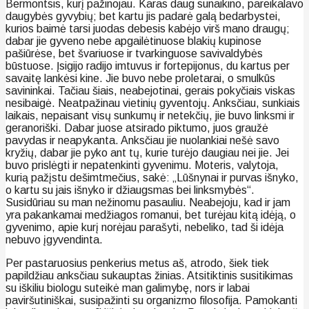
Bermontsis, kurį pažinojau. Karas daug sunaikino, pareikalavo
daugybės gyvybių; bet kartu jis padarė galą bedarbystei,
kurios baimė tarsi juodas debesis kabėjo virš mano draugų;
dabar jie gyveno nebe apgailėtinuose blakių kupinose
pašiūrėse, bet švariuose ir tvarkinguose savivaldybės
būstuose. Įsigijo radijo imtuvus ir fortepijonus, du kartus per
savaitę lankėsi kine. Jie buvo nebe proletarai, o smulkūs
savininkai. Tačiau šiais, neabejotinai, gerais pokyčiais viskas
nesibaigė. Neatpažinau vietinių gyventojų. Anksčiau, sunkiais
laikais, nepaisant visų sunkumų ir netekčių, jie buvo linksmi ir
geranoriški. Dabar juose atsirado piktumo, juos graužė
pavydas ir neapykanta. Anksčiau jie nuolankiai nešė savo
kryžių, dabar jie pyko ant tų, kurie turėjo daugiau nei jie. Jei
buvo prislėgti ir nepatenkinti gyvenimu. Moteris, valytoja,
kurią pažįstu dešimtmečius, sakė: „Lūšnynai ir purvas išnyko,
o kartu su jais išnyko ir džiaugsmas bei linksmybės“.
Susidūriau su man nežinomu pasauliu. Neabejoju, kad ir jam
yra pakankamai medžiagos romanui, bet turėjau kitą idėją, o
gyvenimo, apie kurį norėjau parašyti, nebeliko, tad ši idėja
nebuvo įgyvendinta.
Per pastaruosius penkerius metus aš, atrodo, šiek tiek
papildžiau anksčiau sukauptas žinias. Atsitiktinis susitikimas
su iškiliu biologu suteikė man galimybę, nors ir labai
paviršutiniškai, susipažinti su organizmo filosofija. Pamokanti