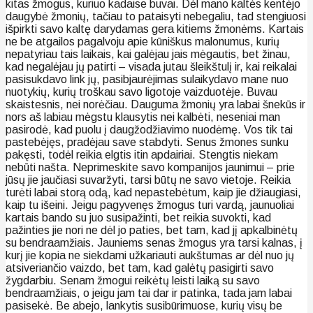
kitas žmogus, kuriuo kadaise buvai. Dėl mano kaltės kentėjo
daugybė žmonių, tačiau to pataisyti nebegaliu, tad stengiuosi
išpirkti savo kaltę darydamas gera kitiems žmonėms. Kartais
ne be atgailos pagalvoju apie kūniškus malonumus, kurių
nepatyriau tais laikais, kai galėjau jais mėgautis, bet žinau,
kad negalėjau jų patirti – visada jutau šleikštulį ir, kai reikalai
pasisukdavo link jų, pasibjaurėjimas sulaikydavo mane nuo
nuotykių, kurių troškau savo ligotoje vaizduotėje. Buvau
skaistesnis, nei norėčiau. Dauguma žmonių yra labai šnekūs ir
nors aš labiau mėgstu klausytis nei kalbėti, neseniai man
pasirodė, kad puolu į daugžodžiavimo nuodėmę. Vos tik tai
pastebėjęs, pradėjau save stabdyti. Senus žmones sunku
pakęsti, todėl reikia elgtis itin apdairiai. Stengtis niekam
nebūti našta. Neprimeskite savo kompanijos jaunimui – prie
jūsų jie jaučiasi suvaržyti, tarsi būtų ne savo vietoje. Reikia
turėti labai storą odą, kad nepastebėtum, kaip jie džiaugiasi,
kaip tu išeini. Jeigu pagyvenęs žmogus turi vardą, jaunuoliai
kartais bando su juo susipažinti, bet reikia suvokti, kad
pažinties jie nori ne dėl jo paties, bet tam, kad jį apkalbinėtų
su bendraamžiais. Jauniems senas žmogus yra tarsi kalnas, į
kurį jie kopia ne siekdami užkariauti aukštumas ar dėl nuo jų
atsiveriančio vaizdo, bet tam, kad galėtų pasigirti savo
žygdarbiu. Senam žmogui reikėtų leisti laiką su savo
bendraamžiais, o jeigu jam tai dar ir patinka, tada jam labai
pasisekė. Be abejo, lankytis susibūrimuose, kurių visų be