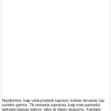
Neįtikėtina, kaip vėlai pradedi suprasti, kokias dovanas tau
suteikė gamta. Tik neseniai supratau, kaip man pasisekė:
niekada nejutau galvos, pilvo ar dantų skausmo. Kardano