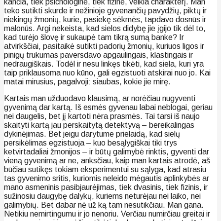
kančia, tiek psichologinė, tiek fizinė, veikia charakterį. Man
teko sutikti skurde ir nežinioje gyvenančių pavydžių, piktų ir
niekingų žmonių, kurie, pasiekę sėkmės, tapdavo dosnūs ir
malonūs. Argi nekeista, kad sielos didybę jie įgijo tik dėl to,
kad turėjo šlovę ir sukaupė tam tikrą sumą banke? Ir
atvirkščiai, pasitaikė sutikti padorių žmonių, kuriuos ligos ir
pinigų trukumas paversdavo apgaulingais, klastingais ir
nedraugiškais. Todėl ir nesu linkęs tikėti, kad siela, kuri yra
taip priklausoma nuo kūno, gali egzistuoti atskirai nuo jo. Kai
matai mirusius, pagalvoji: siaubas, kokie jie mirę.
Kartais man užduodavo klausimą, ar norėčiau nugyventi
gyvenimą dar kartą. Iš esmės gyvenau labai neblogai, geriau
nei daugelis, bet jį kartoti nėra prasmės. Tai tarsi iš naujo
skaityti kartą jau perskaitytą detektyvą – bereikalingas
dykinėjimas. Bet jeigu darytume prielaidą, kad sielų
persikėlimas egzistuoja – kuo besąlygiškai tiki trys
ketvirtadaliai žmonijos – ir būtų galimybė rinktis, gyventi dar
vieną gyvenimą ar ne, anksčiau, kaip man kartais atrodė, aš
būčiau sutikęs tokiam eksperimentui su sąlyga, kad atrasiu
tas gyvenimo sritis, kuriomis neleido mėgautis aplinkybės ar
mano asmeninis pasibjaurėjimas, tiek dvasinis, tiek fizinis, ir
sužinosiu daugybę dalykų, kuriems neturėjau nei laiko, nei
galimybių. Bet dabar nė už ką tam nesutikčiau. Man gana.
Netikiu nemirtingumu ir jo nenoriu. Verčiau numirčiau greitai ir