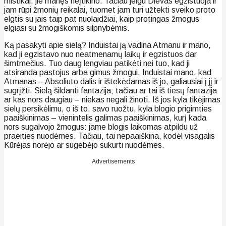
mistikai, jie manęs neįtikino. Tačiau jeigu Dievas egzistuoja ir
jam rūpi žmonių reikalai, tuomet jam turi užtekti sveiko proto
elgtis su jais taip pat nuolaidžiai, kaip protingas žmogus
elgiasi su žmogiškomis silpnybėmis.
Ką pasakyti apie sielą? Induistai ją vadina Atmanu ir mano,
kad ji egzistavo nuo neatmenamų laikų ir egzistuos dar
šimtmečius. Tuo daug lengviau patikėti nei tuo, kad ji
atsiranda pastojus arba gimus žmogui. Induistai mano, kad
Atmanas – Absoliuto dalis ir ištekėdamas iš jo, galiausiai į jį ir
sugrįžti. Sielą šildanti fantazija; tačiau ar tai iš tiesų fantazija
ar kas nors daugiau – niekas negali žinoti. Iš jos kyla tikėjimas
sielų persikėlimu, o iš to, savo ruožtu, kyla blogio prigimties
paaiškinimas – vienintelis galimas paaiškinimas, kurį kada
nors sugalvojo žmogus: jame blogis laikomas atpildu už
praeities nuodėmes. Tačiau, tai nepaaiškina, kodėl visagalis
Kūrėjas norėjo ar sugebėjo sukurti nuodėmes.
Advertisements