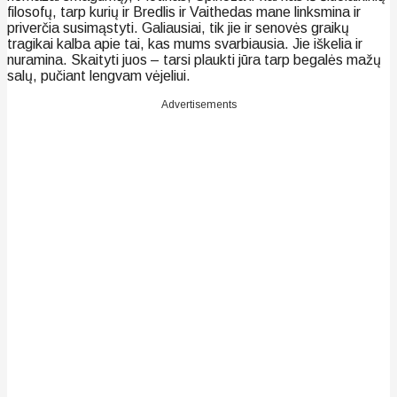
filosofų, tarp kurių ir Bredlis ir Vaithedas mane linksmina ir
priverčia susimąstyti. Galiausiai, tik jie ir senovės graikų
tragikai kalba apie tai, kas mums svarbiausia. Jie iškelia ir
nuramina. Skaityti juos – tarsi plaukti jūra tarp begalės mažų
salų, pučiant lengvam vėjeliui.
Advertisements