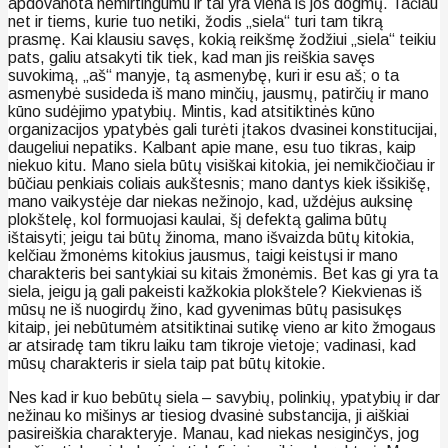
apdovanota nemirtingumu ir tai yra viena iš jos dogmų. Tačiau
net ir tiems, kurie tuo netiki, žodis „siela“ turi tam tikrą
prasmę. Kai klausiu savęs, kokią reikšmę žodžiui „siela“ teikiu
pats, galiu atsakyti tik tiek, kad man jis reiškia savęs
suvokimą, „aš“ manyje, tą asmenybę, kuri ir esu aš; o ta
asmenybė susideda iš mano minčių, jausmų, patirčių ir mano
kūno sudėjimo ypatybių. Mintis, kad atsitiktinės kūno
organizacijos ypatybės gali turėti įtakos dvasinei konstitucijai,
daugeliui nepatiks. Kalbant apie mane, esu tuo tikras, kaip
niekuo kitu. Mano siela būtų visiškai kitokia, jei nemikčiočiau ir
būčiau penkiais coliais aukštesnis; mano dantys kiek išsikišę,
mano vaikystėje dar niekas nežinojo, kad, uždėjus auksinę
plokštelę, kol formuojasi kaulai, šį defektą galima būtų
ištaisyti; jeigu tai būtų žinoma, mano išvaizda būtų kitokia,
kelčiau žmonėms kitokius jausmus, taigi keistųsi ir mano
charakteris bei santykiai su kitais žmonėmis. Bet kas gi yra ta
siela, jeigu ją gali pakeisti kažkokia plokštele? Kiekvienas iš
mūsų ne iš nuogirdų žino, kad gyvenimas būtų pasisukęs
kitaip, jei nebūtumėm atsitiktinai sutikę vieno ar kito žmogaus
ar atsiradę tam tikru laiku tam tikroje vietoje; vadinasi, kad
mūsų charakteris ir siela taip pat būtų kitokie.
Nes kad ir kuo bebūtų siela – savybių, polinkių, ypatybių ir dar
nežinau ko mišinys ar tiesiog dvasinė substancija, ji aiškiai
pasireiškia charakteryje. Manau, kad niekas nesiginčys, jog