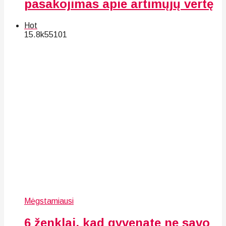
pasakojimas apie artimųjų vertę
Hot
15.8k
55
101
Mėgstamiausi
6 ženklai, kad gyvenate ne savo