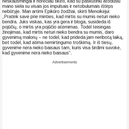
neskausmingai ir norėčiau tikėti, kad su paskutiniu atodūsiu
mano siela su visais jos impulsais ir netobulumais ištirps
nebūtyje. Man artimi Epikūro žodžiai, skirti Menoikėjui:
„Pratink save prie minties, kad mirtis su mumis neturi nieko
bendra. Juks viskas, kas yra gera ir bloga, susideda iš
pojūčių, o mirtis yra pojūčio atėmimas. Todėl teisingas
žinojimas, kad mirtis neturi nieko bendra su mumis, daro
gyvenimą malonų – ne todėl, kad prideda jam neribotą laiką,
bet todėl, kad atima nemirtingumo troškimą. Ir iš tiesų,
gyvenime nėra nieko baisaus tam, kuris visa širdimi suvokė,
kad gyvenime nėra nieko baisaus“.
Advertisements