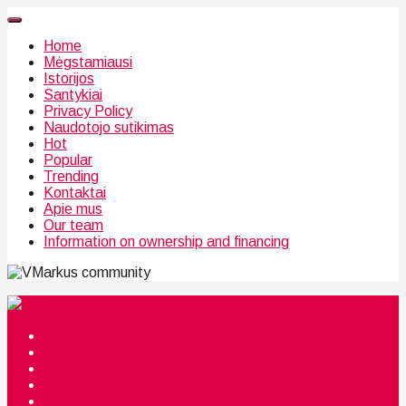
Home
Mėgstamiausi
Istorijos
Santykiai
Privacy Policy
Naudotojo sutikimas
Hot
Popular
Trending
Kontaktai
Apie mus
Our team
Information on ownership and financing
community
Mėgstamiausi
Istorijos
Santykiai
Privacy Policy
Citata