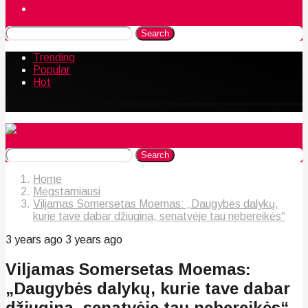
Naudingos gudrybės
Search
Trending
Popular
Hot
Search
Home
Mėgstamiausi
Viljamas Somersetas Moemas: „Daugybės dalykų,
kurie tave dabar džiugina, senatvėje tau nebereikės“
3 years ago
3 years ago
Viljamas Somersetas Moemas:
„Daugybės dalykų, kurie tave dabar
džiugina, senatvėje tau nebereikės“