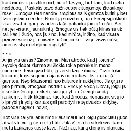
kankinimus ir pasitiko mirtį ne už tėvynę, bet tam, kad nieko
neišduotų. Paskalis savo dažniausiai cituojamoje ištraukoje
rašė: „Žmogus tėra nendrė, trapiausias iš gamtos kūrinių, bet
tai mąstanti nendrė. Norint ją sunaikinti, nereikia apsiginkluoti
visai visatai: garų, vandens lašo pakanka jam užmušti. Bet
net jei visata jį sunaikintų, žmogus vis tiek būtų kilnesnis už
tai, kas jį žudo, nes jis žino, kad miršta, ir žino, kad visata
pranašesnė už jį, o visata nežino nieko. Taigi, visas mūsų
orumas slypi gebėjime mąstyti“.
* * *
Ar jis yra teisus? Žinoma ne. Man atrodo, kad į „orumo“
sąvoką dabar žiūrima su šiokia tokia panieka ir, mano
nuomone, teisingiau būtų ją versti kaip kilnumą. Yra ir tokio
kilnumo, kuris sugeneruojamas ne minties. Jis ateina iš
gamtos. Nepriklausomai nuo kultūros ir auklėjimo. Jis grįžta
prie pirminių žmogaus instinktų. Prieš jo veidą Dievui, jeigu jis
ir sukūrė žmogų, reikėtų susigėdyti ir uždengti veidą
rankomis. Ir tik tikėjimas tuo, kad žmogus, nepaisant visų jo
silpnybių ir ydų, kartais gali parodyti retą dvasios didybę,
padeda nugalėti neviltį.
Bet visa tai yra labai rimti klausimai ir net jeigu gebėčiau į juos
atsakyti, čia jų neturėtų būti. Juk aš esu tarsi keleivis, karo
metu laukiantis uoste laivo. Nežinau, kurią dieną jis planuoja