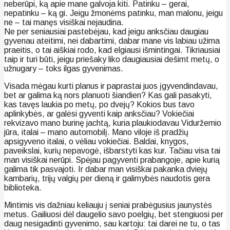
neberūpi, ką apie mane galvoja kiti. Patinku – gerai,
nepatinku – ką gi. Jeigu žmonėms patinku, man malonu, jeigu
ne – tai manęs visiškai nejaudina.
Ne per seniausiai pastebėjau, kad jeigu anksčiau daugiau
gyvenau ateitimi, nei dabartimi, dabar mane vis labiau užima
praeitis, o tai aiškiai rodo, kad elgiausi išmintingai. Tikriausiai
taip ir turi būti, jeigu priešaky liko daugiausiai dešimt metų, o
užnugary – toks ilgas gyvenimas.
Visada mėgau kurti planus ir paprastai juos įgyvendindavau,
bet ar galima ką nors planuoti šiandien? Kas gali pasakyti,
kas tavęs laukia po metų, po dvejų? Kokios bus tavo
aplinkybės, ar galėsi gyventi kaip anksčiau? Vokiečiai
rekvizavo mano burinę jachtą, kuria plaukiodavau Viduržemio
jūra, italai – mano automobilį. Mano viloje iš pradžių
apsigyveno italai, o vėliau vokiečiai. Baldai, knygos,
paveikslai, kurių nepavogė, išbarstyti kas kur. Tačiau visa tai
man visiškai nerūpi. Spėjau pagyventi prabangoje, apie kurią
galima tik pasvajoti. Ir dabar man visiškai pakanka dviejų
kambarių, trijų valgių per dieną ir galimybės naudotis gera
biblioteka.
Mintimis vis dažniau keliauju į seniai prabėgusius jaunystės
metus. Gailiuosi dėl daugelio savo poelgių, bet stengiuosi per
daug nesigadinti gyvenimo, sau kartoju: tai darei ne tu, o tas