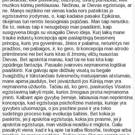
muzikos kūrinių perklausiau. Nežinau, ar Dievas egzistuoja, ar
ne. Manęs neįtikino nei vienas kada nors pateiktas jo
egzistavimo įrodymas, o, kaip kadaise pasakė Epikūras,
tikėjimas turi remtis tiesioginiais pojūčiais. Man taip nenutiko.
Be to, niekas taip ir nesugebėjo man paaiškinti, kaip
susigyvena blogis su visagalio Dievo idėja. Kurį laiką mane
traukė induistų koncepcija apie paslaptingą beasmenį
principą, kuris yra gyvenimas, žinios ir palaima, neturintys nei
pradžios, nei pabaigos, ir, ko gero, ši koncepcija man atrodo
priimtinesnė nei bet kuris kitas iš žmonių vilčių nuaustas
Dievas. Bet apskritai manau, kad tai ne kas kita kaip
įspūdinga fantazija. Pasaulio įvairovės neįmanoma logiškai
paaiškinti. Kai galvoju apie didžiulę visatą su begale
žvaigždžių ir tūkstančiais šviesmečių matuojamais atstumais,
mane apima jaudulys, bet įsivaizduoti jos Kūrėją man yra
neįmanoma užduotis. Tačiau aš, ko gero, pasiruošęs Visatos
egzistavimą laikyti mįsle, kurios žmogaus protui neįmanoma
įminti. Kalbant apie gyvybę žemėje, labiausiai man nepriimtina
koncepcija, kad egzistuoja psichofizinė materija, kurioje yra
gyvybės užuomazga, o jos psichinė pusė ir yra tokio
sudėtingo proceso kaip evoliucija šaltinis. Bet kokia jo
paskirtis, jei ji apskritai egzistuoja, kokia jos prasmė, jei ji
apskritai egzistuoja, man visiškai neaišku ir miglota. Galiu
pasakyti viena: kad ir ką apie tai kalba filosofai, teologai arba