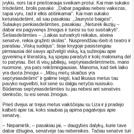
įvykiu, nors tai ir prieštarauja sveikam protui. Kai man sukako
trisdešimt, brolis pasakė: „Dabar pagaliau nebesi vaikėzas,
tapai vyru, tad ir elkis atitinkamai“. Kai man sukako
keturiasdešimt, aš sau pasakiau: „Jaunystė baigėsi“.
Sulaukęs penkiasdešimties, pasakiau: „Neturėk iliuzijų –
dabar esi pagyvenęs žmogus ir turėsi su tuo susitaikyti“.
Šešiasdešimties – „Laikas sutvarkyti reikalus, ateina
senatvė, reikia grąžinti skolas“. Nusprendžiau išeiti iš teatro ir
parašiau „Viską sudėjus“; šioje knygoje pasistengiau
pirmiausiai dėl savęs apžvelgti viską, ką sužinojau apie
gyvenimą ir literatūrą, ką spėjau parašyti ir kokį malonumą dėl
to patyriau. Bet iš visų jubiliejų, septyniasdešimtmetis, mano
nuomone, yra pats reikšmingiausias. Manoma, kad tiek laiko
yra duota žmogui – „Mūsų metų skaičius yra
septyniasdešimt“ ir galime teigti, kad likusius metus tau
pavyko nugvelbti, kol senė su dalgiu netyčia nusisuko.
Būdamas septyniasdešimties tu jau nebesi ant senatvės
slenksčio, tu esi senas žmogus.
Prieš dvejus ar trejus metus vaikščiojau su Liza ir ji pradėjo
kalbėti apie tai, koks siaubas ją apima pagalvojus apie
senatvę.
– Nepamiršk, – pasakiau jai, – daugybės dalykų, kurie tave
dabar džiugina, senatvėje tau nebereikės. Tačiau senatvė turi