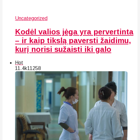
Uncategorized
Kodėl valios jėga yra pervertinta
– ir kaip tikslą paversti žaidimu,
kurį norisi sužaisti iki galo
Hot
11.4k
112
58