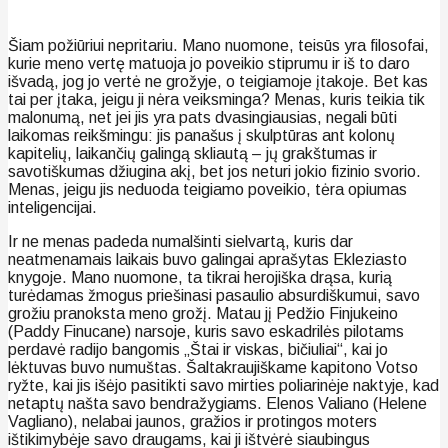
Šiam požiūriui nepritariu. Mano nuomone, teisūs yra filosofai,
kurie meno vertę matuoja jo poveikio stiprumu ir iš to daro
išvadą, jog jo vertė ne grožyje, o teigiamoje įtakoje. Bet kas
tai per įtaka, jeigu ji nėra veiksminga? Menas, kuris teikia tik
malonumą, net jei jis yra pats dvasingiausias, negali būti
laikomas reikšmingu: jis panašus į skulptūras ant kolonų
kapitelių, laikančių galingą skliautą – jų grakštumas ir
savotiškumas džiugina akį, bet jos neturi jokio fizinio svorio.
Menas, jeigu jis neduoda teigiamo poveikio, tėra opiumas
inteligencijai.
Ir ne menas padeda numalšinti sielvartą, kuris dar
neatmenamais laikais buvo galingai aprašytas Ekleziasto
knygoje. Mano nuomone, ta tikrai herojiška drąsa, kurią
turėdamas žmogus priešinasi pasaulio absurdiškumui, savo
grožiu pranoksta meno grožį. Matau jį Pedžio Finjukeino
(Paddy Finucane) narsoje, kuris savo eskadrilės pilotams
perdavė radijo bangomis „Štai ir viskas, bičiuliai“, kai jo
lėktuvas buvo numuštas. Šaltakraujiškame kapitono Votso
ryžte, kai jis išėjo pasitikti savo mirties poliarinėje naktyje, kad
netaptų našta savo bendražygiams. Elenos Valiano (Helene
Vagliano), nelabai jaunos, gražios ir protingos moters
ištikimybėje savo draugams, kai ji ištvėrė siaubingus