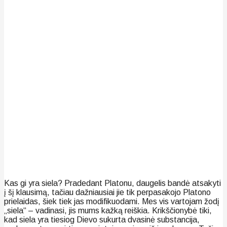
Kas gi yra siela? Pradedant Platonu, daugelis bandė atsakyti
į šį klausimą, tačiau dažniausiai jie tik perpasakojo Platono
prielaidas, šiek tiek jas modifikuodami. Mes vis vartojam žodį
„siela“ – vadinasi, jis mums kažką reiškia. Krikščionybė tiki,
kad siela yra tiesiog Dievo sukurta dvasinė substancija,