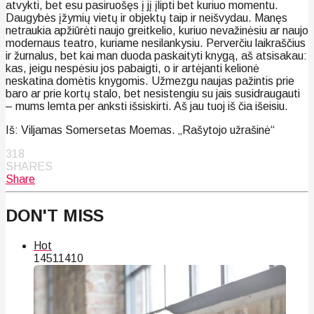
atvykti, bet esu pasiruošęs į jį įlipti bet kuriuo momentu.
Daugybės įžymių vietų ir objektų taip ir neišvydau. Manęs
netraukia apžiūrėti naujo greitkelio, kuriuo nevažinėsiu ar naujo
modernaus teatro, kuriame nesilankysiu. Perverčiu laikraščius
ir žurnalus, bet kai man duoda paskaityti knygą, aš atsisakau:
kas, jeigu nespėsiu jos pabaigti, o ir artėjanti kelionė
neskatina domėtis knygomis. Užmezgu naujas pažintis prie
baro ar prie kortų stalo, bet nesistengiu su jais susidraugauti
– mums lemta per anksti išsiskirti. Aš jau tuoj iš čia išeisiu.
Iš: Viljamas Somersetas Moemas. „Rašytojo užrašinė“
318
SHARES
Share
DON'T MISS
Hot
145
114
10