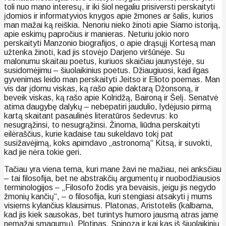
toli nuo mano interesų, ir iki šiol negaliu prisiversti perskaityti
įdomios ir informatyvios knygos apie žmones ar šalis, kurios
man mažai ką reiškia. Nenoriu nieko žinoti apie Siamo istoriją,
apie eskimų papročius ir manieras. Neturiu jokio noro
perskaityti Manzonio biografijos, o apie drąsųjį Kortesą man
užtenka žinoti, kad jis stovėjo Darjeno viršūnėje. Su
malonumu skaitau poetus, kuriuos skaičiau jaunystėje, su
susidomėjimu – šiuolaikinius poetus. Džiaugiuosi, kad ilgas
gyvenimas leido man perskaityti Jeitso ir Elioto poemas. Man
vis dar įdomu viskas, ką rašo apie daktarą Džonsoną, ir
beveik viskas, ką rašo apie Kolridžą, Baironą ir Šelį. Senatvė
atima daugybę dalykų – nebepatiri jaudulio, lydėjusio pirmą
kartą skaitant pasaulinės literatūros šedevrus: ko
nesugrąžinsi, to nesugrąžinsi. Žinoma, liūdna perskaityti
eilėraščius, kurie kadaise tau sukeldavo tokį pat
susižavėjimą, koks apimdavo „astronomą“ Kitsą, ir suvokti,
kad jie nėra tokie geri.
Tačiau yra viena tema, kuri mane žavi ne mažiau, nei anksčiau
– tai filosofija, bet ne abstrakčių argumentų ir nuobodžiausios
terminologijos – „Filosofo žodis yra bevaisis, jeigu jis negydo
žmonių kančių“, – o filosofija, kuri stengiasi atsakyti į mums
visiems kylančius klausimus. Platonas, Aristotelis (kalbama,
kad jis kiek sausokas, bet turintys humoro jausmą atras jame
nemažai smagumų), Plotinas, Spinoza ir kai kas iš šiuolaikinių