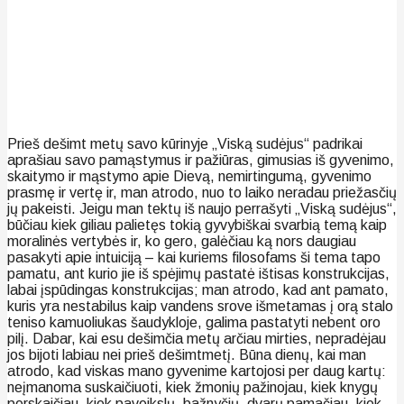
Prieš dešimt metų savo kūrinyje „Viską sudėjus“ padrikai
aprašiau savo pamąstymus ir pažiūras, gimusias iš gyvenimo,
skaitymo ir mąstymo apie Dievą, nemirtingumą, gyvenimo
prasmę ir vertę ir, man atrodo, nuo to laiko neradau priežasčių
jų pakeisti. Jeigu man tektų iš naujo perrašyti „Viską sudėjus“,
būčiau kiek giliau palietęs tokią gyvybiškai svarbią temą kaip
moralinės vertybės ir, ko gero, galėčiau ką nors daugiau
pasakyti apie intuiciją – kai kuriems filosofams ši tema tapo
pamatu, ant kurio jie iš spėjimų pastatė ištisas konstrukcijas,
labai įspūdingas konstrukcijas; man atrodo, kad ant pamato,
kuris yra nestabilus kaip vandens srove išmetamas į orą stalo
teniso kamuoliukas šaudykloje, galima pastatyti nebent oro
pilį. Dabar, kai esu dešimčia metų arčiau mirties, nepradėjau
jos bijoti labiau nei prieš dešimtmetį. Būna dienų, kai man
atrodo, kad viskas mano gyvenime kartojosi per daug kartų:
neįmanoma suskaičiuoti, kiek žmonių pažinojau, kiek knygų
perskaičiau, kiek paveikslų, bažnyčių, dvarų pamačiau, kiek