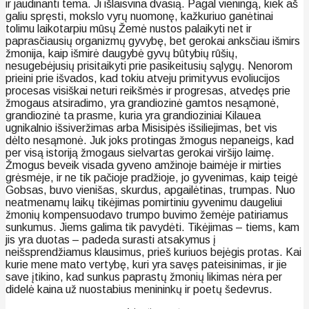
ir jaudinanti tema. Ji išlaisvina dvasią. Pagal vieningą, kiek aš
galiu spręsti, mokslo vyrų nuomonę, kažkuriuo ganėtinai
tolimu laikotarpiu mūsų Žemė nustos palaikyti net ir
paprasčiausių organizmų gyvybę, bet gerokai anksčiau išmirs
žmonija, kaip išmirė daugybė gyvų būtybių rūšių,
nesugebėjusių prisitaikyti prie pasikeitusių sąlygų. Nenorom
prieini prie išvados, kad tokiu atveju primityvus evoliucijos
procesas visiškai neturi reikšmės ir progresas, atvedęs prie
žmogaus atsiradimo, yra grandiozinė gamtos nesąmonė,
grandiozinė ta prasme, kuria yra grandioziniai Kilauea
ugnikalnio išsiveržimas arba Misisipės išsiliejimas, bet vis
dėlto nesąmonė. Juk joks protingas žmogus nepaneigs, kad
per visą istoriją žmogaus sielvartas gerokai viršijo laimę.
Žmogus beveik visada gyveno amžinoje baimėje ir mirties
grėsmėje, ir ne tik pačioje pradžioje, jo gyvenimas, kaip teigė
Gobsas, buvo vienišas, skurdus, apgailėtinas, trumpas. Nuo
neatmenamų laikų tikėjimas pomirtiniu gyvenimu daugeliui
žmonių kompensuodavo trumpo buvimo žemėje patiriamus
sunkumus. Jiems galima tik pavydėti. Tikėjimas – tiems, kam
jis yra duotas – padeda surasti atsakymus į
neišsprendžiamus klausimus, prieš kuriuos bejėgis protas. Kai
kurie mene mato vertybę, kuri yra savęs pateisinimas, ir jie
save įtikino, kad sunkus paprastų žmonių likimas nėra per
didelė kaina už nuostabius menininkų ir poetų šedevrus.