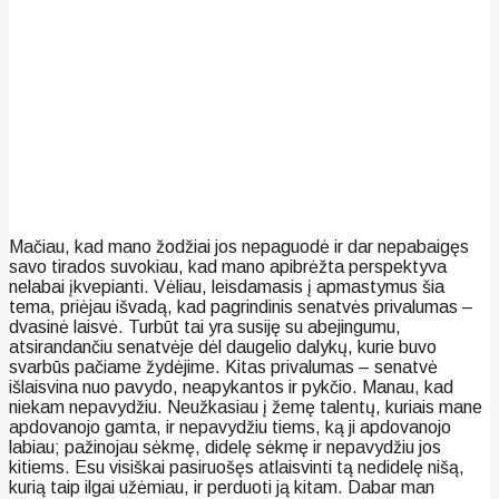
Mačiau, kad mano žodžiai jos nepaguodė ir dar nepabaigęs
savo tirados suvokiau, kad mano apibrėžta perspektyva
nelabai įkvepianti. Vėliau, leisdamasis į apmastymus šia
tema, priėjau išvadą, kad pagrindinis senatvės privalumas –
dvasinė laisvė. Turbūt tai yra susiję su abejingumu,
atsirandančiu senatvėje dėl daugelio dalykų, kurie buvo
svarbūs pačiame žydėjime. Kitas privalumas – senatvė
išlaisvina nuo pavydo, neapykantos ir pykčio. Manau, kad
niekam nepavydžiu. Neužkasiau į žemę talentų, kuriais mane
apdovanojo gamta, ir nepavydžiu tiems, ką ji apdovanojo
labiau; pažinojau sėkmę, didelę sėkmę ir nepavydžiu jos
kitiems. Esu visiškai pasiruošęs atlaisvinti tą nedidelę nišą,
kurią taip ilgai užėmiau, ir perduoti ją kitam. Dabar man