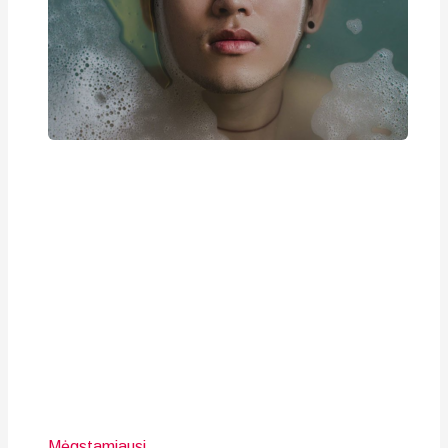
Mėgstamiausi