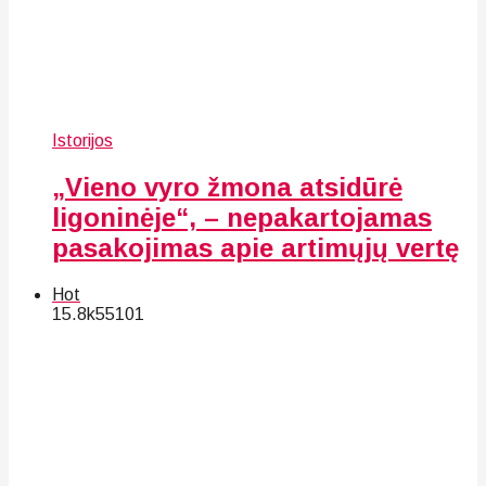
Istorijos
„Vieno vyro žmona atsidūrė
ligoninėje“, – nepakartojamas
pasakojimas apie artimųjų vertę
Hot
15.8k
55
101