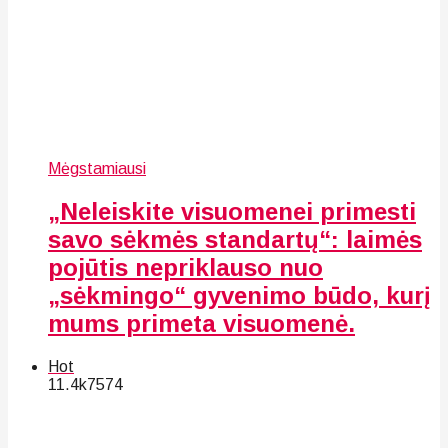
Mėgstamiausi
„Neleiskite visuomenei primesti
savo sėkmės standartų“: laimės
pojūtis nepriklauso nuo
„sėkmingo“ gyvenimo būdo, kurį
mums primeta visuomenė.
Hot
11.4k
75
74