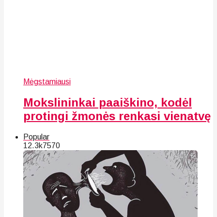
Mėgstamiausi
Mokslininkai paaiškino, kodėl
protingi žmonės renkasi vienatvę
Popular
12.3k
75
70