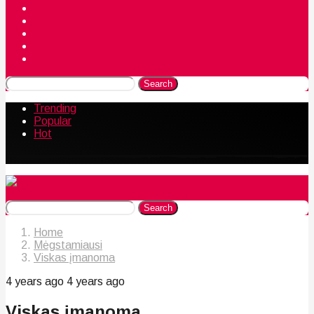
Istorijos
Santykiai
Privacy Policy
Citata
Naudingos gudrybės
Search
Trending
Popular
Hot
Search
Home
Mėgstamiausi
Viskas įmanoma
4 years ago
4 years ago
Viskas įmanoma