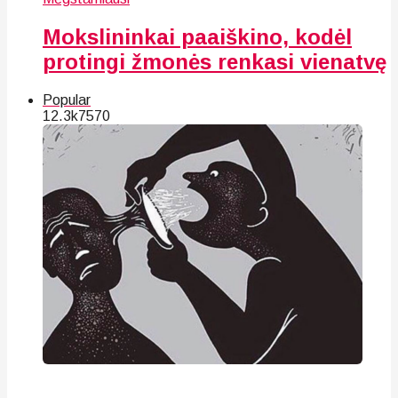
Mokslininkai paaiškino, kodėl
protingi žmonės renkasi vienatvę
Popular
12.3k
75
70