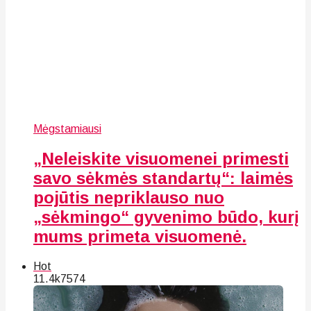
Mėgstamiausi
„Neleiskite visuomenei primesti
savo sėkmės standartų“: laimės
pojūtis nepriklauso nuo
„sėkmingo“ gyvenimo būdo, kurį
mums primeta visuomenė.
Hot
11.4k
75
74