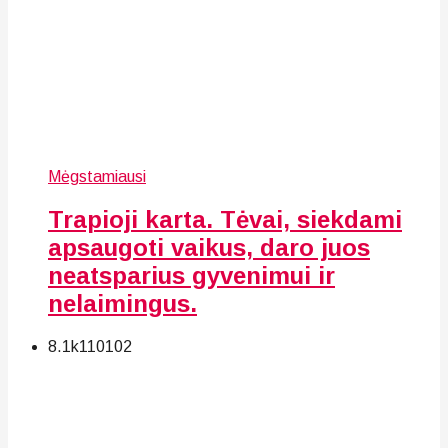
Mėgstamiausi
Trapioji karta. Tėvai, siekdami
apsaugoti vaikus, daro juos
neatsparius gyvenimui ir
nelaimingus.
8.1k
110
102