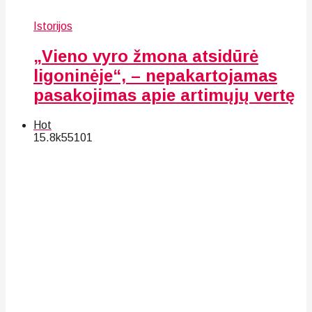
Istorijos
„Vieno vyro žmona atsidūrė
ligoninėje“, – nepakartojamas
pasakojimas apie artimųjų vertę
Hot
15.8k
55
101