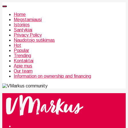
Home
Mėgstamiausi
Istorijos
Santykiai
Privacy Policy
Naudotojo sutikimas
Hot
Popular
Trending
Kontaktai
Apie mus
Our team
Information on ownership and financing
community
Mėgstamiausi