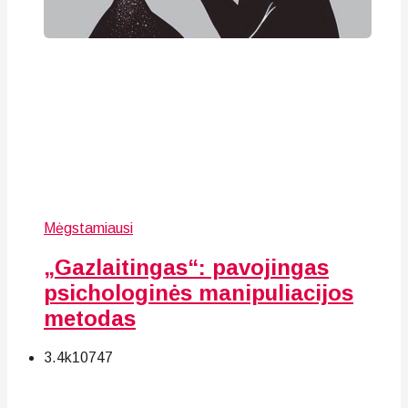
Mėgstamiausi
„Gazlaitingas“: pavojingas
psichologinės manipuliacijos
metodas
3.4k
107
47