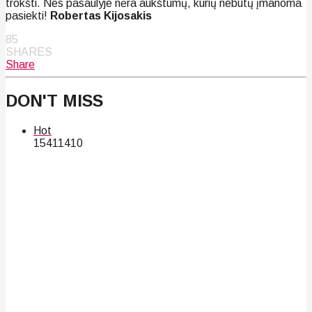
trokšti. Nes pasaulyje nėra aukštumų, kurių nebūtų įmanoma
pasiekti!
Robertas Kijosakis
85
SHARES
Share
DON'T MISS
Hot
154
114
10