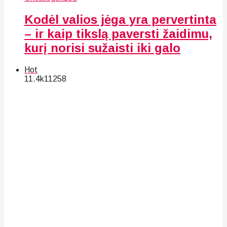
Kodėl valios jėga yra pervertinta
– ir kaip tikslą paversti žaidimu,
kurį norisi sužaisti iki galo
Hot
11.4k
112
58