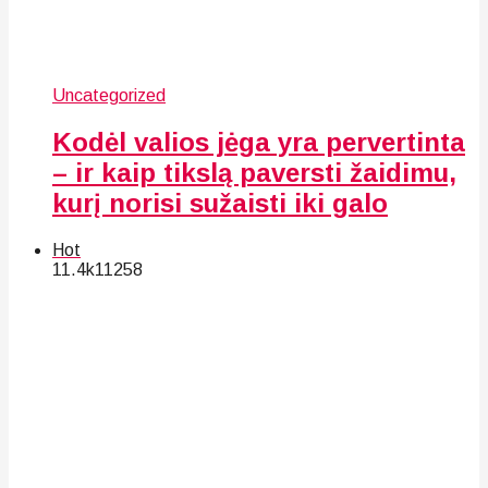
Uncategorized
Kodėl valios jėga yra pervertinta
– ir kaip tikslą paversti žaidimu,
kurį norisi sužaisti iki galo
Hot
11.4k
112
58