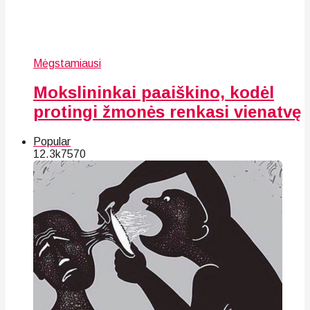
Mėgstamiausi
Mokslininkai paaiškino, kodėl
protingi žmonės renkasi vienatvę
Popular
12.3k
75
70