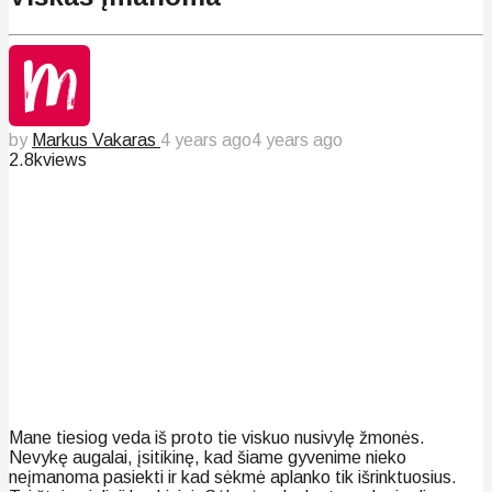
by
Markus Vakaras
4 years ago
4 years ago
2.8k
views
Mane tiesiog veda iš proto tie viskuo nusivylę žmonės.
Nevykę augalai, įsitikinę, kad šiame gyvenime nieko
neįmanoma pasiekti ir kad sėkmė aplanko tik išrinktuosius.