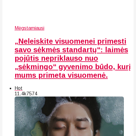
Mėgstamiausi
„Neleiskite visuomenei primesti
savo sėkmės standartų“: laimės
pojūtis nepriklauso nuo
„sėkmingo“ gyvenimo būdo, kurį
mums primeta visuomenė.
Hot
11.4k
75
74