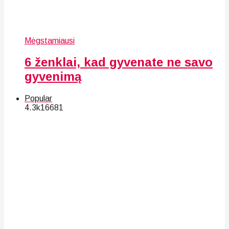
Mėgstamiausi
6 ženklai, kad gyvenate ne savo
gyvenimą
Popular
4.3k
166
81