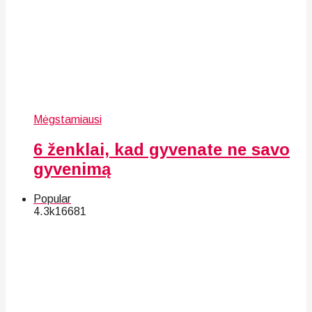
Mėgstamiausi
6 ženklai, kad gyvenate ne savo
gyvenimą
Popular
4.3k
166
81