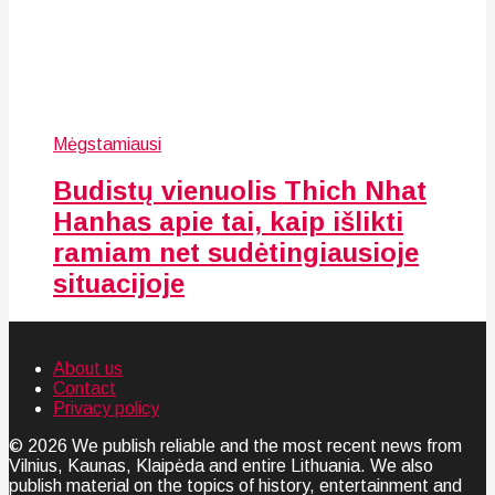
Mėgstamiausi
Budistų vienuolis Thich Nhat
Hanhas apie tai, kaip išlikti
ramiam net sudėtingiausioje
situacijoje
About us
Contact
Privacy policy
© 2026 We publish reliable and the most recent news from
Vilnius, Kaunas, Klaipėda and entire Lithuania. We also
publish material on the topics of history, entertainment and