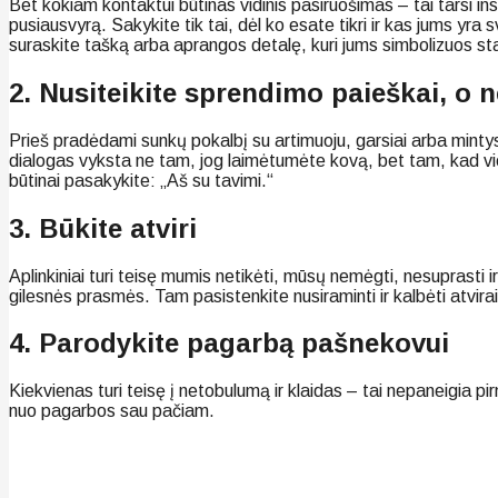
Bet kokiam kontaktui būtinas vidinis pasiruošimas – tai tarsi i
pusiausvyrą. Sakykite tik tai, dėl ko esate tikri ir kas jums yra
suraskite tašką arba aprangos detalę, kuri jums simbolizuos sta
2. Nusiteikite sprendimo paieškai, o n
Prieš pradėdami sunkų pokalbį su artimuoju, garsiai arba minty
dialogas vyksta ne tam, jog laimėtumėte kovą, bet tam, kad vien
būtinai pasakykite: „Aš su tavimi.“
3. Būkite atviri
Aplinkiniai turi teisę mumis netikėti, mūsų nemėgti, nesuprasti ir
gilesnės prasmės. Tam pasistenkite nusiraminti ir kalbėti atvirai
4. Parodykite pagarbą pašnekovui
Kiekvienas turi teisę į netobulumą ir klaidas – tai nepaneigia 
nuo pagarbos sau pačiam.