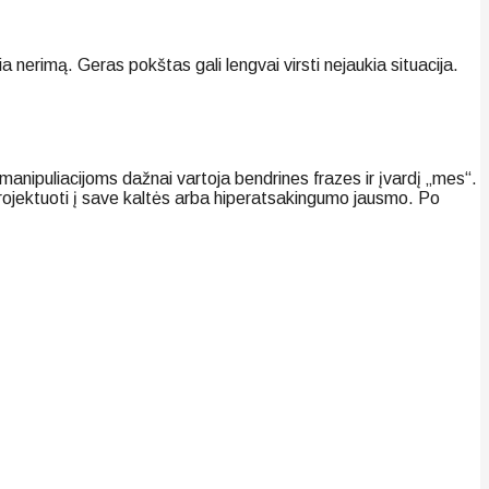
nerimą. Geras pokštas gali lengvai virsti nejaukia situacija.
 manipuliacijoms dažnai vartoja bendrines frazes ir įvardį „mes“.
projektuoti į save kaltės arba hiperatsakingumo jausmo. Po