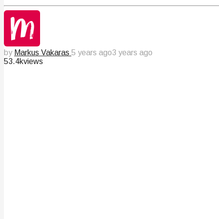
by
Markus Vakaras
5 years ago
3 years ago
53.4k
views