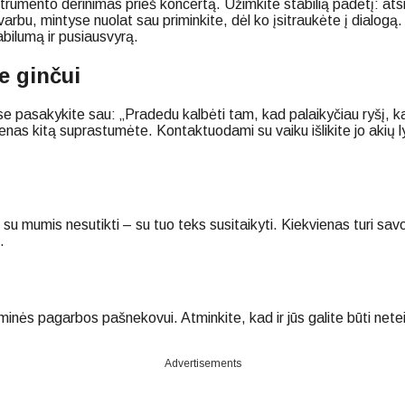
nstrumento derinimas prieš koncertą. Užimkite stabilią padėtį: at
 svarbu, mintyse nuolat sau priminkite, dėl ko įsitraukėte į dialo
bilumą ir pusiausvyrą.
e ginčui
se pasakykite sau: „Pradedu kalbėti tam, kad palaikyčiau ryšį, k
as kitą suprastumėte. Kontaktuodami su vaiku išlikite jo akių lyg
 su mumis nesutikti – su tuo teks susitaikyti. Kiekvienas turi savo
.
pirminės pagarbos pašnekovui. Atminkite, kad ir jūs galite būti 
Advertisements