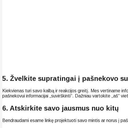
5. Žvelkite supratingai į pašnekovo 
Kiekvienas turi savo kalbą ir reakcijos greitį. Mes vertiname inf
pašnekovui informacijai „suvirškinti“. Dažniau vartokite „aš“ viet
6. Atskirkite savo jausmus nuo kitų
Bendraudami esame linkę projektuoti savo mintis ar norus į pašne