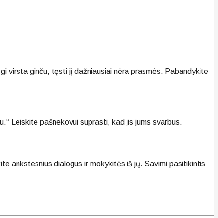
gi virsta ginču, tęsti jį dažniausiai nėra prasmės. Pabandykite
.“ Leiskite pašnekovui suprasti, kad jis jums svarbus.
te ankstesnius dialogus ir mokykitės iš jų. Savimi pasitikintis