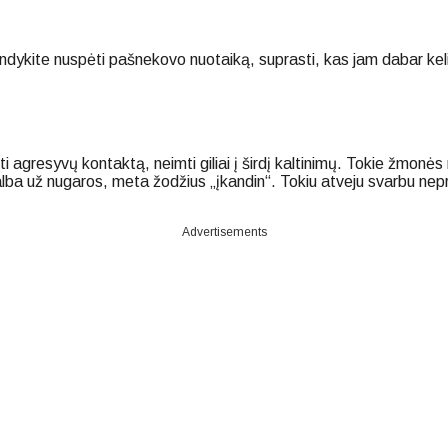
dykite nuspėti pašnekovo nuotaiką, suprasti, kas jam dabar kelia 
i agresyvų kontaktą, neimti giliai į širdį kaltinimų. Tokie žmonės
kalba už nugaros, meta žodžius „įkandin“. Tokiu atveju svarbu ne
Advertisements