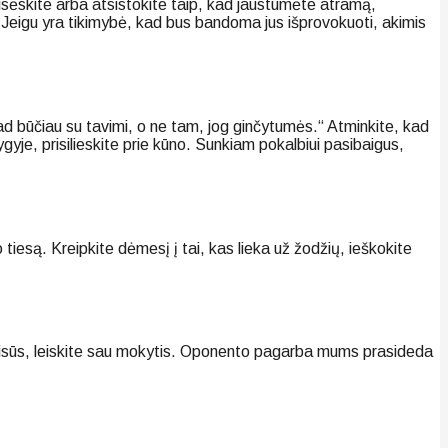
sisėskite arba atsistokite taip, kad jaustumėte atramą,
gą. Jeigu yra tikimybė, kad bus bandoma jus išprovokuoti, akimis
ad būčiau su tavimi, o ne tam, jog ginčytumės.“ Atminkite, kad
yje, prisilieskite prie kūno. Sunkiam pokalbiui pasibaigus,
 tiesą. Kreipkite dėmesį į tai, kas lieka už žodžių, ieškokite
neteisūs, leiskite sau mokytis. Oponento pagarba mums prasideda