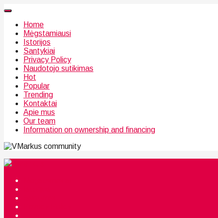
Home
Mėgstamiausi
Istorijos
Santykiai
Privacy Policy
Naudotojo sutikimas
Hot
Popular
Trending
Kontaktai
Apie mus
Our team
Information on ownership and financing
community
Mėgstamiausi
Istorijos
Santykiai
Privacy Policy
Citata