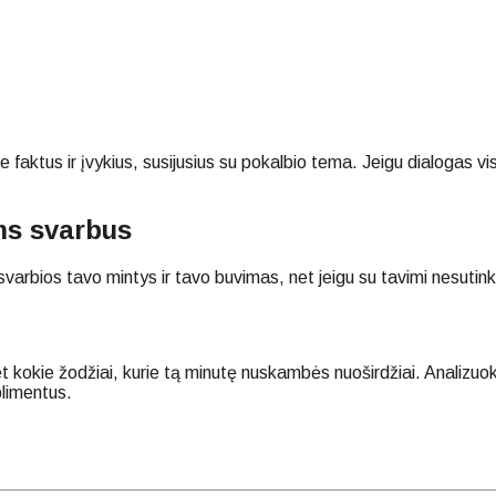
aktus ir įvykius, susijusius su pokalbio tema. Jeigu dialogas vis
ums svarbus
rbios tavo mintys ir tavo buvimas, net jeigu su tavimi nesutinku
et kokie žodžiai, kurie tą minutę nuskambės nuoširdžiai. Analizuoki
plimentus.