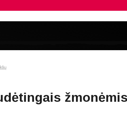
klių
udėtingais žmonėmis