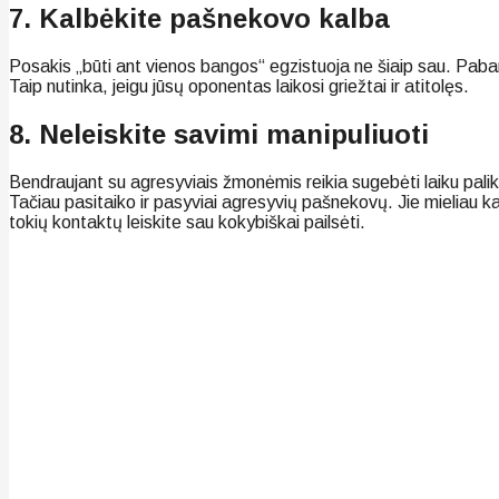
7. Kalbėkite pašnekovo kalba
Posakis „būti ant vienos bangos“ egzistuoja ne šiaip sau. Paban
Taip nutinka, jeigu jūsų oponentas laikosi griežtai ir atitolęs.
8. Neleiskite savimi manipuliuoti
Bendraujant su agresyviais žmonėmis reikia sugebėti laiku palikt
Tačiau pasitaiko ir pasyviai agresyvių pašnekovų. Jie mieliau 
tokių kontaktų leiskite sau kokybiškai pailsėti.