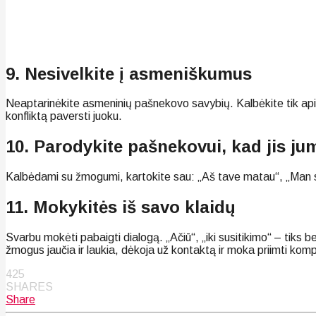
9. Nesivelkite į asmeniškumus
Neaptarinėkite asmeninių pašnekovo savybių. Kalbėkite tik apie f
konfliktą paversti juoku.
10. Parodykite pašnekovui, kad jis j
Kalbėdami su žmogumi, kartokite sau: „Aš tave matau“, „Man sva
11. Mokykitės iš savo klaidų
Svarbu mokėti pabaigti dialogą. „Ačiū“, „iki susitikimo“ – tiks b
žmogus jaučia ir laukia, dėkoja už kontaktą ir moka priimti kom
425
SHARES
Share