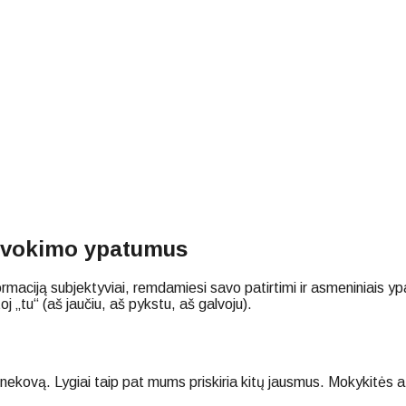
suvokimo ypatumus
ormaciją subjektyviai, remdamiesi savo patirtimi ir asmeniniais yp
oj „tu“ (aš jaučiu, aš pykstu, aš galvoju).
kovą. Lygiai taip pat mums priskiria kitų jausmus. Mokykitės atskir