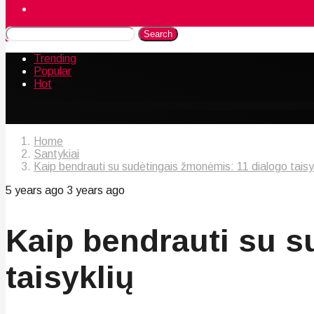
Naudingos gudrybės
Search
Trending
Popular
Hot
Home
Santykiai
Kaip bendrauti su sudėtingais žmonėmis: 11 dialogo taisy
5 years ago
3 years ago
Kaip bendrauti su s
taisyklių