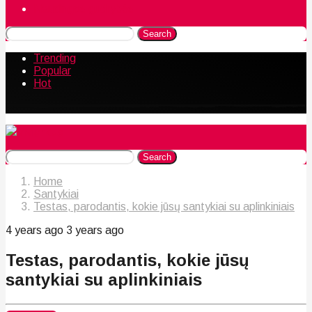
Naudingos gudrybės
Search
Trending
Popular
Hot
Search
Home
Santykiai
Testas, parodantis, kokie jūsų santykiai su aplinkiniais
4 years ago
3 years ago
Testas, parodantis, kokie jūsų
santykiai su aplinkiniais