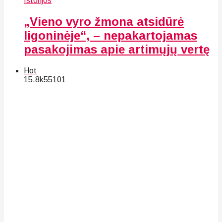
Istorijos
„Vieno vyro žmona atsidūrė
ligoninėje“, – nepakartojamas
pasakojimas apie artimųjų vertę
Hot
15.8k
55
101