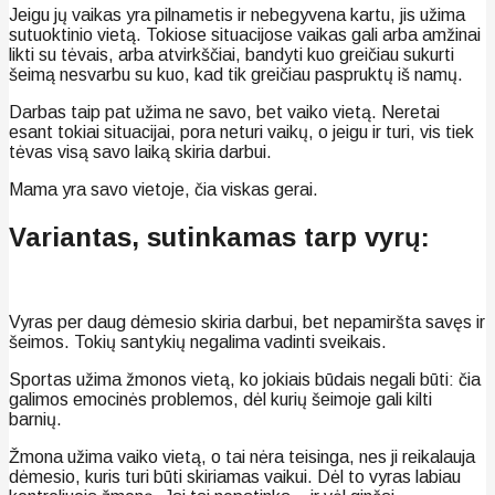
Jeigu jų vaikas yra pilnametis ir nebegyvena kartu, jis užima
sutuoktinio vietą. Tokiose situacijose vaikas gali arba amžinai
likti su tėvais, arba atvirkščiai, bandyti kuo greičiau sukurti
šeimą nesvarbu su kuo, kad tik greičiau paspruktų iš namų.
Darbas taip pat užima ne savo, bet vaiko vietą. Neretai
esant tokiai situacijai, pora neturi vaikų, o jeigu ir turi, vis tiek
tėvas visą savo laiką skiria darbui.
Mama yra savo vietoje, čia viskas gerai.
Variantas, sutinkamas tarp vyrų:
Vyras per daug dėmesio skiria darbui, bet nepamiršta savęs ir
šeimos. Tokių santykių negalima vadinti sveikais.
Sportas užima žmonos vietą, ko jokiais būdais negali būti: čia
galimos emocinės problemos, dėl kurių šeimoje gali kilti
barnių.
Žmona užima vaiko vietą, o tai nėra teisinga, nes ji reikalauja
dėmesio, kuris turi būti skiriamas vaikui. Dėl to vyras labiau