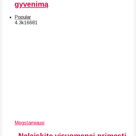
gyvenimą
Popular
4.3k
166
81
Mėgstamiausi
„Neleiskite visuomenei primesti