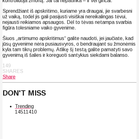
kontroliuoja žmoną. Jai tai nepatinka – ir vėl ginčai.
Sprendžiant iš apskritimo, kuriame yra draugai, jie svarbesni
už vaiką, todėl jis gali pasijusti visiškai nereikalingas tėvui,
nejausti reikiamos apsaugos. Dėl to tėvas netampa svarbia
figūra tolesniame vaiko gyvenime.
Šiuos „artimumo apskritimus“ galite naudoti, jei jaučiate, kad
jūsų gyvenime nėra pusiausvyros, o bendraujant su žmonėmis
kyla tam tikrų problemų. Atlikę šį testą galite pamatyti savo
gyvenimą iš šalies ir koreguoti santykius siekdami balanso.
149
SHARES
Share
DON'T MISS
Trending
145
114
10