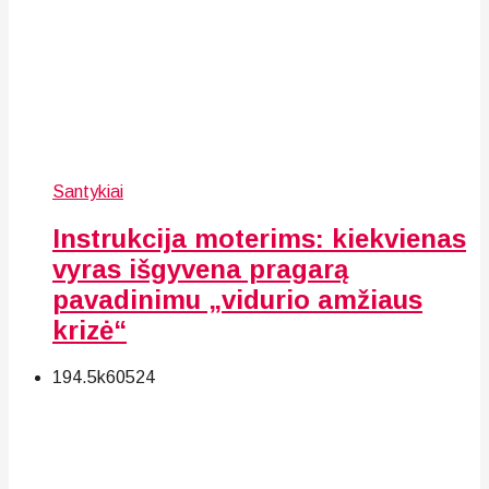
Santykiai
Instrukcija moterims: kiekvienas
vyras išgyvena pragarą
pavadinimu „vidurio amžiaus
krizė“
194.5k
60
524