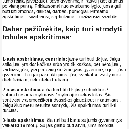
Jums reikia įsivaizduoti savo gyvenimą ir įrašyti į apskritimus
po vieną puntą. Priklausomai nuo svarbumo lygio, juose gali
būti kiti žmonės, daiktai, darbas, pomėgiai. Pirmame
apskritime – svarbiausi, septintame – mažiausiai svarbūs.
Dabar pažiūrėkite, kaip turi atrodyti
tobulas apskritimas:
1-asis apskritimas, centrinis:
jame turi būti tik jūs. Jeigu
šalia jūsų yra dar kažkas arba yra tik kažkas, bet nėra jūsų,
vadinasi, jūsų yra per daug šio žmogaus gyvenime, o jo – jūsų
gyvenime. Tai gali pakenkti jums, jūsų sveikatai, vystymuisi
(tiek fiziniam, tiek intelektualiam).
2-asis apskritimas:
čia turi būti tik jūsų sutuoktinis /
sutuoktinė arba mylimasis / mylimoji ir niekas kitas. Šie
santykiai yra emociškai ir dvasiškai glaudžiausi ir artimiausi.
Jeigu šiuo metu neturite santykių, šis apskritimas turi likti
tuščias.
3-iasis apskritimas:
čia turi būti kartu su jumis gyvenantys
vaikai iki 18 metų. Su jais galite būti atviri, jums nereikia