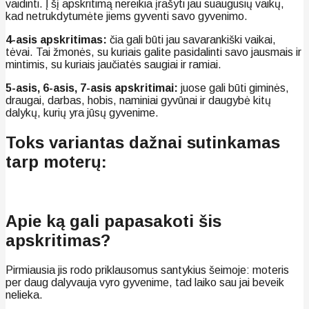
vaidinti. Į šį apskritimą nereikia įrašyti jau suaugusių vaikų,
kad netrukdytumėte jiems gyventi savo gyvenimo.
4-asis apskritimas:
čia gali būti jau savarankiški vaikai,
tėvai. Tai žmonės, su kuriais galite pasidalinti savo jausmais ir
mintimis, su kuriais jaučiatės saugiai ir ramiai.
5-asis, 6-asis, 7-asis apskritimai:
juose gali būti giminės,
draugai, darbas, hobis, naminiai gyvūnai ir daugybė kitų
dalykų, kurių yra jūsų gyvenime.
Toks variantas dažnai sutinkamas
tarp moterų:
Apie ką gali papasakoti šis
apskritimas?
Pirmiausia jis rodo priklausomus santykius šeimoje: moteris
per daug dalyvauja vyro gyvenime, tad laiko sau jai beveik
nelieka.