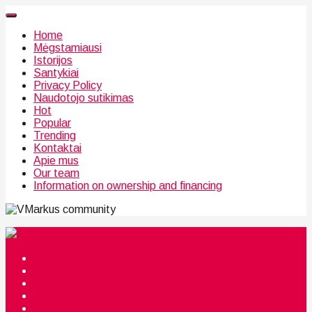
Home
Mėgstamiausi
Istorijos
Santykiai
Privacy Policy
Naudotojo sutikimas
Hot
Popular
Trending
Kontaktai
Apie mus
Our team
Information on ownership and financing
community
Mėgstamiausi
Istorijos
Santykiai
Privacy Policy
Citata