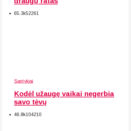
draugų ratas
65.3k
52
261
Santykiai
Kodėl užaugę vaikai negerbia
savo tėvų
46.8k
104
210