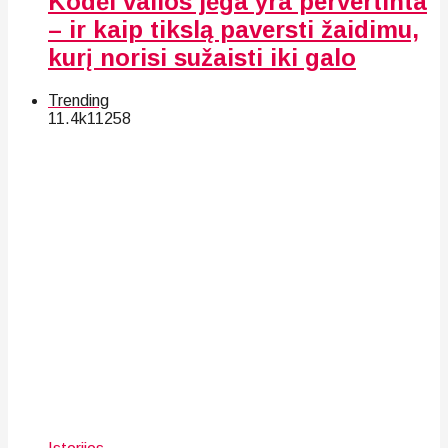
Kodėl valios jėga yra pervertinta
– ir kaip tikslą paversti žaidimu,
kurį norisi sužaisti iki galo
Trending
11.4k
112
58