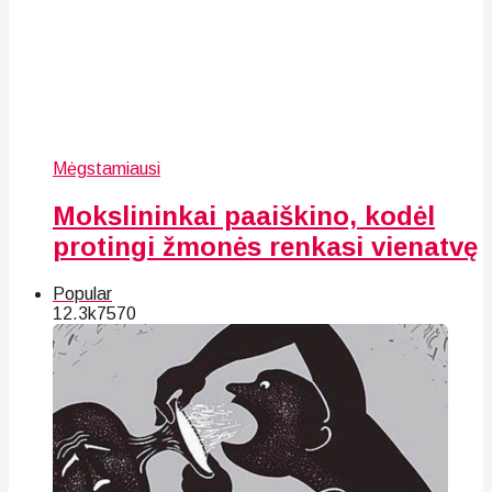
Mėgstamiausi
Mokslininkai paaiškino, kodėl
protingi žmonės renkasi vienatvę
Popular
12.3k
75
70