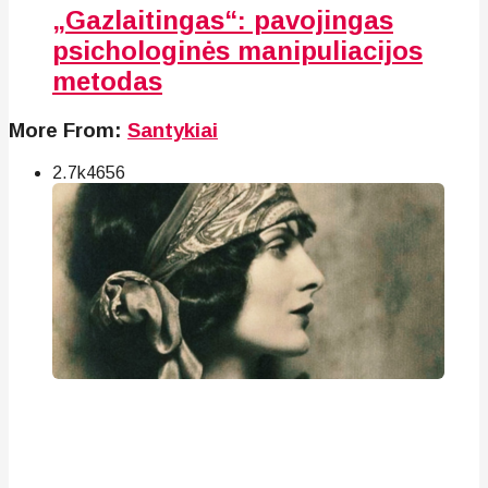
„Gazlaitingas“: pavojingas
psichologinės manipuliacijos
metodas
More From:
Santykiai
2.7k
46
56