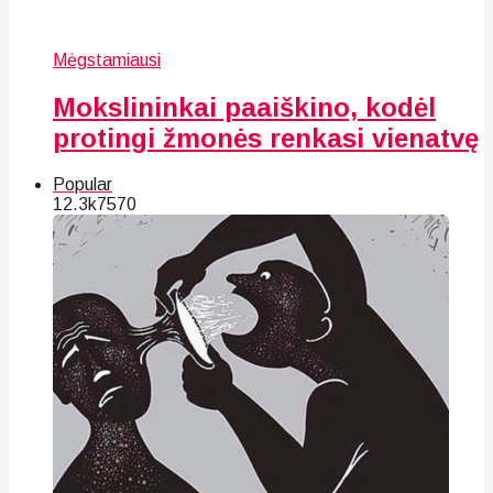
Mėgstamiausi
Mokslininkai paaiškino, kodėl
protingi žmonės renkasi vienatvę
Popular
12.3k
75
70