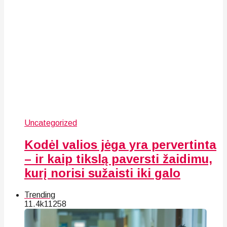
Uncategorized
Kodėl valios jėga yra pervertinta
– ir kaip tikslą paversti žaidimu,
kurį norisi sužaisti iki galo
Trending
11.4k
112
58