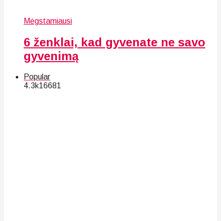
Mėgstamiausi
6 ženklai, kad gyvenate ne savo
gyvenimą
Popular
4.3k
166
81