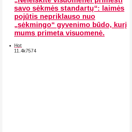
savo sėkmės standartų“: laimės
pojūtis nepriklauso nuo
„sėkmingo“ gyvenimo būdo, kurį
mums primeta visuomenė.
Hot
11.4k
75
74