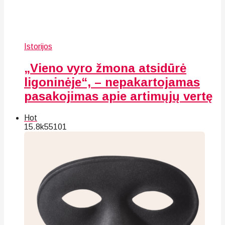
Istorijos
„Vieno vyro žmona atsidūrė
ligoninėje“, – nepakartojamas
pasakojimas apie artimųjų vertę
Hot
15.8k
55
101