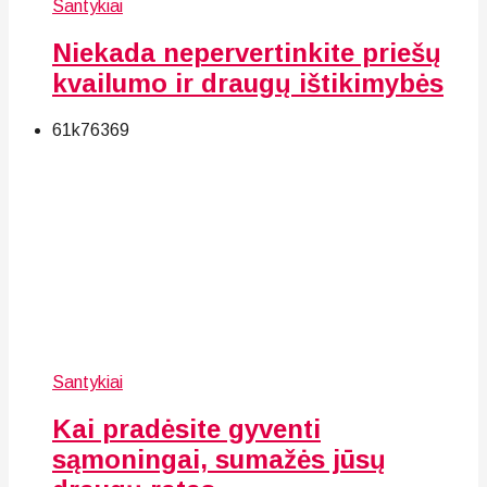
Santykiai
Niekada nepervertinkite priešų
kvailumo ir draugų ištikimybės
61k
76
369
Santykiai
Kai pradėsite gyventi
sąmoningai, sumažės jūsų