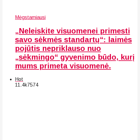
Mėgstamiausi
„Neleiskite visuomenei primesti
savo sėkmės standartų“: laimės
pojūtis nepriklauso nuo
„sėkmingo“ gyvenimo būdo, kurį
mums primeta visuomenė.
Hot
11.4k
75
74