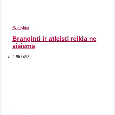
Santykiai
Branginti ir atleisti reikia ne
visiems
2.8k
74
53