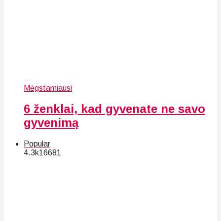
Mėgstamiausi
6 ženklai, kad gyvenate ne savo
gyvenimą
Popular
4.3k
166
81