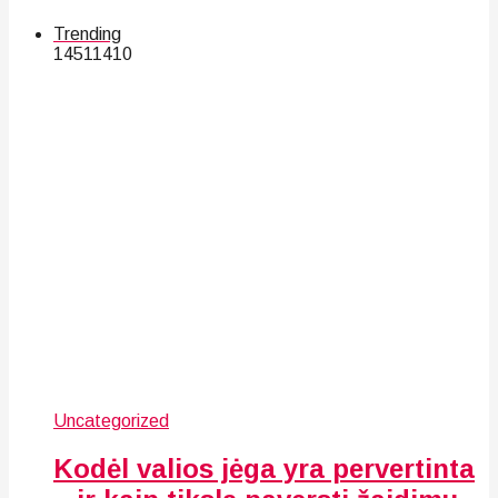
Trending
145
114
10
Uncategorized
Kodėl valios jėga yra pervertinta