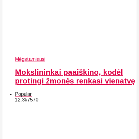
Mėgstamiausi
Mokslininkai paaiškino, kodėl
protingi žmonės renkasi vienatvę
Popular
12.3k
75
70