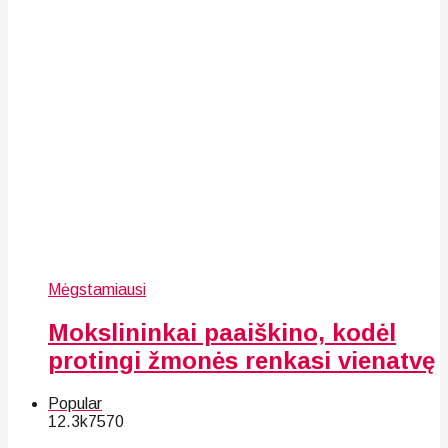
Mėgstamiausi
Mokslininkai paaiškino, kodėl
protingi žmonės renkasi vienatvę
Popular
12.3k
75
70