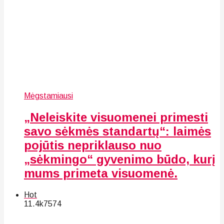
Mėgstamiausi
„Neleiskite visuomenei primesti
savo sėkmės standartų“: laimės
pojūtis nepriklauso nuo
„sėkmingo“ gyvenimo būdo, kurį
mums primeta visuomenė.
Hot
11.4k
75
74