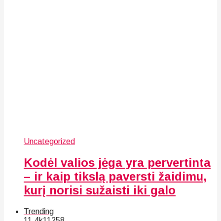
Uncategorized
Kodėl valios jėga yra pervertinta
– ir kaip tikslą paversti žaidimu,
kurį norisi sužaisti iki galo
Trending
11.4k
112
58