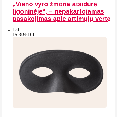
„Vieno vyro žmona atsidūrė
ligoninėje“, – nepakartojamas
pasakojimas apie artimųjų vertę
Hot
15.8k
55
101