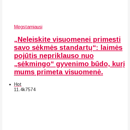
Mėgstamiausi
„Neleiskite visuomenei primesti
savo sėkmės standartų“: laimės
pojūtis nepriklauso nuo
„sėkmingo“ gyvenimo būdo, kurį
mums primeta visuomenė.
Hot
11.4k
75
74