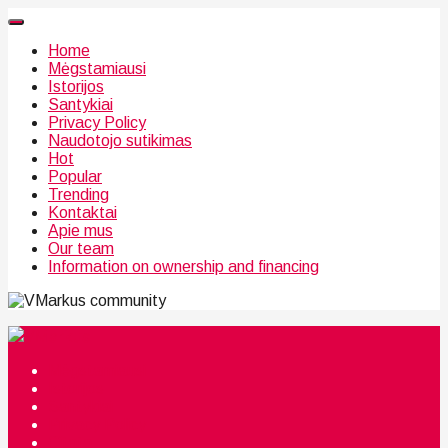
Home
Mėgstamiausi
Istorijos
Santykiai
Privacy Policy
Naudotojo sutikimas
Hot
Popular
Trending
Kontaktai
Apie mus
Our team
Information on ownership and financing
community
Mėgstamiausi
Istorijos
Santykiai
Privacy Policy
Citata