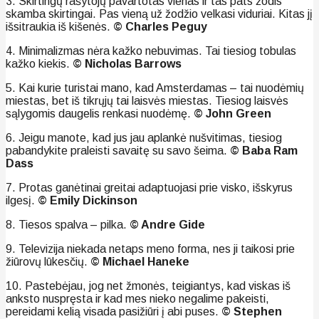
3. Skirtingų rašytojų pavartotas vienas ir tas pats žodis
skamba skirtingai. Pas vieną už žodžio velkasi viduriai. Kitas jį
išsitraukia iš kišenės.
© Charles Peguy
4. Minimalizmas nėra kažko nebuvimas. Tai tiesiog tobulas
kažko kiekis.
© Nicholas Barrows
5. Kai kurie turistai mano, kad Amsterdamas – tai nuodėmių
miestas, bet iš tikrųjų tai laisvės miestas. Tiesiog laisvės
sąlygomis daugelis renkasi nuodėmę.
© John Green
6. Jeigu manote, kad jus jau aplankė nušvitimas, tiesiog
pabandykite praleisti savaitę su savo šeima.
© Baba Ram
Dass
7. Protas ganėtinai greitai adaptuojasi prie visko, išskyrus
ilgesį.
© Emily Dickinson
8. Tiesos spalva – pilka.
© Andre Gide
9. Televizija niekada netaps meno forma, nes ji taikosi prie
žiūrovų lūkesčių.
© Michael Haneke
10. Pastebėjau, jog net žmonės, teigiantys, kad viskas iš
anksto nuspręsta ir kad mes nieko negalime pakeisti,
pereidami kelią visada pasižiūri į abi puses.
© Stephen