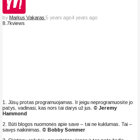
by
Markus Vakaras
5 years ago
4 years ago
8.7k
views
1. Jūsų protas programuojamas. Ir jeigu neprogramuosite jo
patys, vadinasi, kas nors tai darys už jus.
© Jeremy
Hammond
2. Būti blogos nuomonės apie save – tai ne kuklumas. Tai –
savęs naikinimas.
© Bobby Sommer