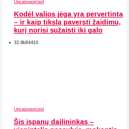
Uncategorized
Kodėl valios jėga yra pervertinta
– ir kaip tikslą paversti žaidimu,
kurį norisi sužaisti iki galo
32.8k
84
410
Uncategorized
Šis ispanų dailininkas –