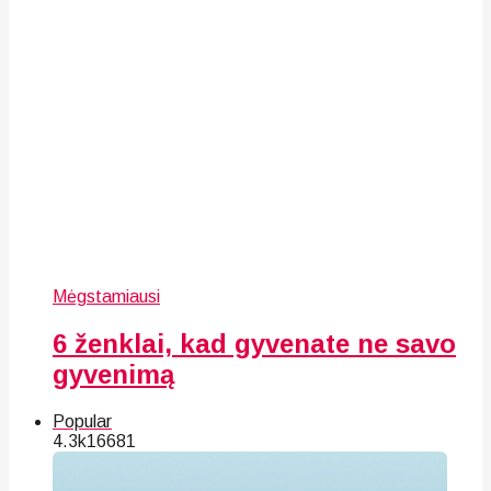
Mėgstamiausi
6 ženklai, kad gyvenate ne savo
gyvenimą
Popular
4.3k
166
81