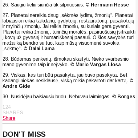
26. Saugiu keliu siunčia tik silpnuosius.
© Hermann Hesse
27. Planetai nereikia daug „sėkmės lydimų žmonių“. Planetai
labiausiai reikia taikdarių, gydytojų, restauratorių, pasakotojų
ir mylinčių žmonių. Jai reikia žmonių, su kuriais gera gyventi.
Planetai reikia žmonių, turinčių moralės, pasiruošusių įsitraukti
į kovą už gyvesnį ir humaniškesnį pasaulį. O šios savybės turi
mažai ką bendro su tuo, kaip mūsų visuomenė suvokia
„sėkmę“.
© Dalai Lama
28. Būdamas penkerių, išmokau skaityti. Nieko svarbesnio
mano gyvenime taip ir neįvyko.
© Mario Vargas Llosa
29. Viskas, kas turi būti pasakyta, jau buvo pasakyta. Bet
kadangi niekas nesiklausė, viską reikia pakartoti dar kartą.
©
Andre Gide
30. Nusidėjau baisiausiu būdu. Nebuvau laimingas.
© Borges
124
SHARES
Share
DON'T MISS