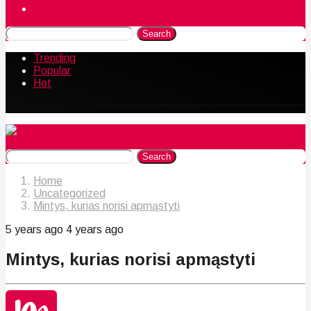
Naudingos gudrybės
Search
Trending
Popular
Hot
Search
Home
Uncategorized
Mintys, kurias norisi apmąstyti
5 years ago
4 years ago
Mintys, kurias norisi apmąstyti