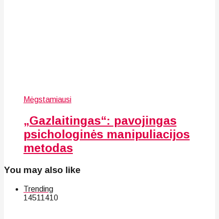
Mėgstamiausi
„Gazlaitingas“: pavojingas
psichologinės manipuliacijos
metodas
You may also like
Trending
145
114
10