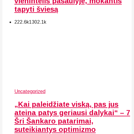
vienintelis pasaulyje, mokantis
tapyti šviesą
222.6k
130
2.1k
Uncategorized
„Kai paleidžiate viską, pas jus
ateina patys geriausi dalykai“ – 7
Šri Šankaro patarimai,
suteikiantys optimizmo