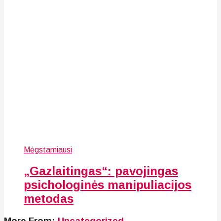
Mėgstamiausi
„Gazlaitingas“: pavojingas
psichologinės manipuliacijos
metodas
More From:
Uncategorized