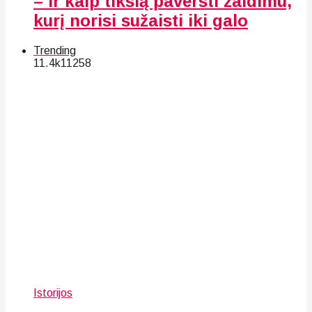
– ir kaip tikslą paversti žaidimu,
kurį norisi sužaisti iki galo
Trending
11.4k
112
58
Istorijos