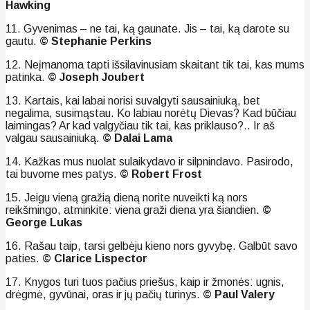
Hawking
11. Gyvenimas – ne tai, ką gaunate. Jis – tai, ką darote su
gautu.
© Stephanie Perkins
12. Neįmanoma tapti išsilavinusiam skaitant tik tai, kas mums
patinka.
© Joseph Joubert
13. Kartais, kai labai norisi suvalgyti sausainiuką, bet
negalima, susimąstau. Ko labiau norėtų Dievas? Kad būčiau
laimingas? Ar kad valgyčiau tik tai, kas priklauso?.. Ir aš
valgau sausainiuką.
© Dalai Lama
14. Kažkas mus nuolat sulaikydavo ir silpnindavo. Pasirodo,
tai buvome mes patys.
© Robert Frost
15. Jeigu vieną gražią dieną norite nuveikti ką nors
reikšmingo, atminkite: viena graži diena yra šiandien.
©
George Lukas
16. Rašau taip, tarsi gelbėju kieno nors gyvybę. Galbūt savo
paties.
© Clarice Lispector
17. Knygos turi tuos pačius priešus, kaip ir žmonės: ugnis,
drėgmė, gyvūnai, oras ir jų pačių turinys.
© Paul Valery