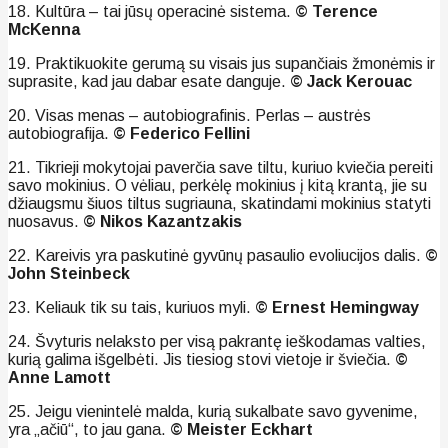
18. Kultūra – tai jūsų operacinė sistema.
© Terence
McKenna
19. Praktikuokite gerumą su visais jus supančiais žmonėmis ir
suprasite, kad jau dabar esate danguje.
© Jack Kerouac
20. Visas menas – autobiografinis. Perlas – austrės
autobiografija.
© Federico Fellini
21. Tikrieji mokytojai paverčia save tiltu, kuriuo kviečia pereiti
savo mokinius. O vėliau, perkėlę mokinius į kitą krantą, jie su
džiaugsmu šiuos tiltus sugriauna, skatindami mokinius statyti
nuosavus.
© Nikos Kazantzakis
22. Kareivis yra paskutinė gyvūnų pasaulio evoliucijos dalis.
©
John Steinbeck
23. Keliauk tik su tais, kuriuos myli.
© Ernest Hemingway
24. Švyturis nelaksto per visą pakrantę ieškodamas valties,
kurią galima išgelbėti. Jis tiesiog stovi vietoje ir šviečia.
©
Anne Lamott
25. Jeigu vienintelė malda, kurią sukalbate savo gyvenime,
yra „ačiū“, to jau gana.
© Meister Eckhart