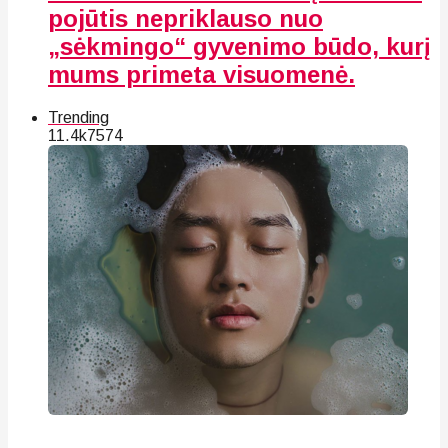
pojūtis nepriklauso nuo
„sėkmingo“ gyvenimo būdo, kurį
mums primeta visuomenė.
Trending
11.4k
75
74