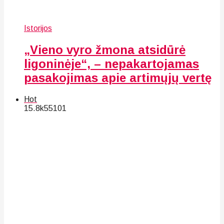
Istorijos
„Vieno vyro žmona atsidūrė
ligoninėje“, – nepakartojamas
pasakojimas apie artimųjų vertę
Hot
15.8k
55
101