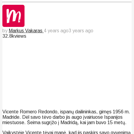
by
Markus Vakaras
4 years ago
3 years ago
32.8k
views
Vicente Romero Redondo, ispanų dailininkas, gimęs 1956 m.
Madride. Dėl savo tėvo darbo jis augo įvairiuose Ispanijos
miestuose. Šeima sugrįžo į Madridą, kai jam buvo 15 metų.
Vaikystėje Vicente tėvai manė, kad jis paskirs savo gyvenimą