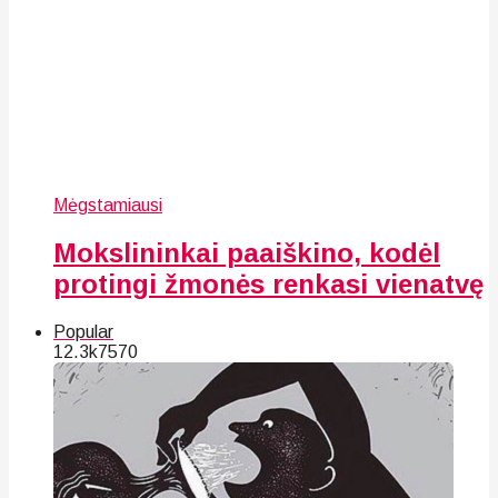
Mėgstamiausi
Mokslininkai paaiškino, kodėl
protingi žmonės renkasi vienatvę
Popular
12.3k
75
70