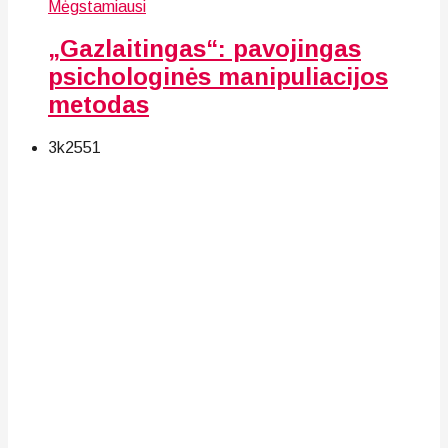
Mėgstamiausi
„Gazlaitingas“: pavojingas
psichologinės manipuliacijos
metodas
3k
25
51