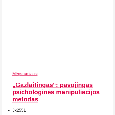
Mėgstamiausi
„Gazlaitingas“: pavojingas
psichologinės manipuliacijos
metodas
3k
25
51