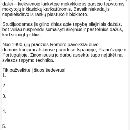
dailei – kiekvienoje lankytoje mokykloje jis garsėjo tapytomis
mokytojų ir klasiokų karikatūromis. Beveik niekada jis
nepaleisdavo iš rankų pieštuko ir bloknoto.
Studijuodamas jis gilino žinias apie tapybą aliejiniais dažais,
bet vėliau nusprendė sumaišyti aliejinius ir pastelinius dažus,
kad sujungtų stilius.
Nuo 1990-ųjų pradžios Romero paveikslai buvo
demonstruojami atskirose parodose Ispanijoje, Prancūzijoje ir
Portugalijoje. Žinomiausiu jo darbų aspektu tapo neįtikėtina
šviesos tapymo technika.
Tik pažvelkite į šiuos šedevrus!
1.
2.
3.
4.
5.