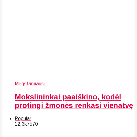
Mėgstamiausi
Mokslininkai paaiškino, kodėl
protingi žmonės renkasi vienatvę
Popular
12.3k
75
70