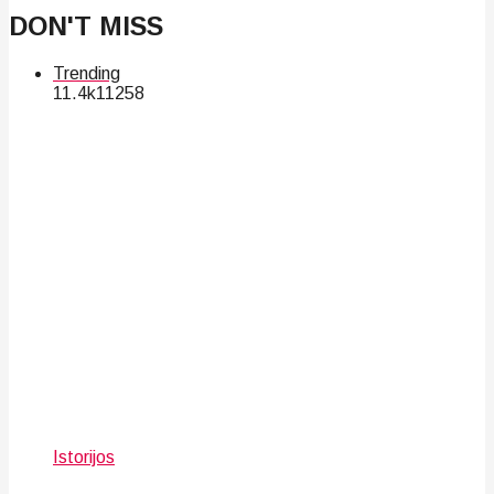
DON'T MISS
Trending
11.4k
112
58
Istorijos