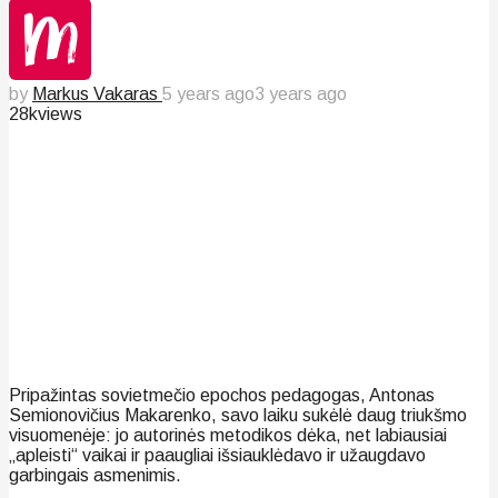
by
Markus Vakaras
5 years ago
3 years ago
28k
views
Pripažintas sovietmečio epochos pedagogas, Antonas
Semionovičius Makarenko, savo laiku sukėlė daug triukšmo
visuomenėje: jo autorinės metodikos dėka, net labiausiai
„apleisti“ vaikai ir paaugliai išsiauklėdavo ir užaugdavo
garbingais asmenimis.