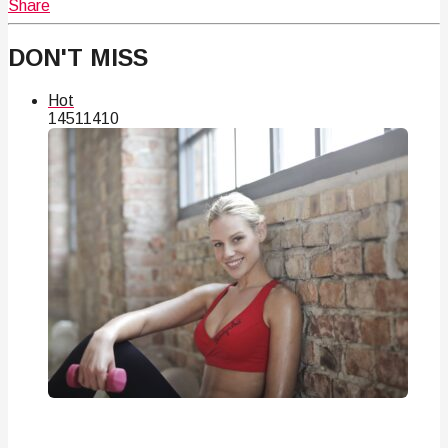
Share
DON'T MISS
Hot
145
114
10