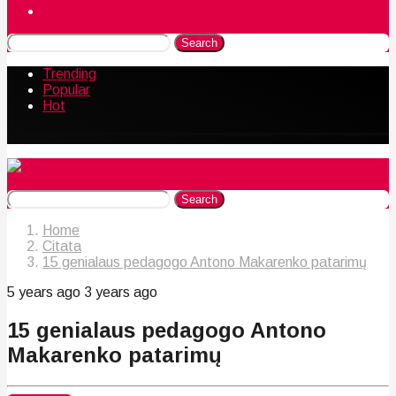
Naudingos gudrybės
Search
Trending
Popular
Hot
Search
Home
Citata
15 genialaus pedagogo Antono Makarenko patarimų
5 years ago
3 years ago
15 genialaus pedagogo Antono
Makarenko patarimų