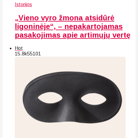
Istorijos
„Vieno vyro žmona atsidūrė
ligoninėje“, – nepakartojamas
pasakojimas apie artimųjų vertę
Hot
15.8k
55
101