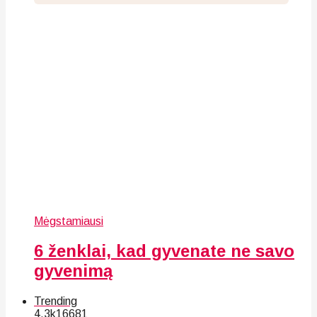
Mėgstamiausi
6 ženklai, kad gyvenate ne savo
gyvenimą
Trending
4.3k
166
81