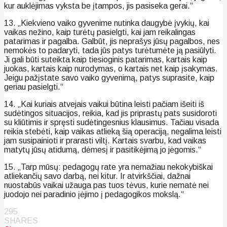
kur auklėjimas vyksta be įtampos, jis pasiseka gerai.“
13. „Kiekvieno vaiko gyvenime nutinka daugybė įvykių, kai
vaikas nežino, kaip turėtų pasielgti, kai jam reikalingas
patarimas ir pagalba. Galbūt, jis neprašys jūsų pagalbos, nes
nemokės to padaryti, tada jūs patys turėtumėte ją pasiūlyti.
Ji gali būti suteikta kaip tiesioginis patarimas, kartais kaip
juokas, kartais kaip nurodymas, o kartais net kaip įsakymas.
Jeigu pažįstate savo vaiko gyvenimą, patys suprasite, kaip
geriau pasielgti.“
14. „Kai kuriais atvejais vaikui būtina leisti pačiam išeiti iš
sudėtingos situacijos, reikia, kad jis priprastų pats susidoroti
su kliūtimis ir spręsti sudėtingesnius klausimus. Tačiau visada
reikia stebėti, kaip vaikas atlieką šią operaciją, negalima leisti
jam susipainioti ir prarasti viltį. Kartais svarbu, kad vaikas
matytų jūsų atidumą, dėmesį ir pasitikėjimą jo jėgomis.“
15. „Tarp mūsų: pedagogų rate yra nemažiau nekokybiškai
atliekančių savo darbą, nei kitur. Ir atvirkščiai, dažnai
nuostabūs vaikai užauga pas tuos tėvus, kurie nematė nei
juodojo nei paradinio įėjimo į pedagogikos mokslą.“
295
SHARES