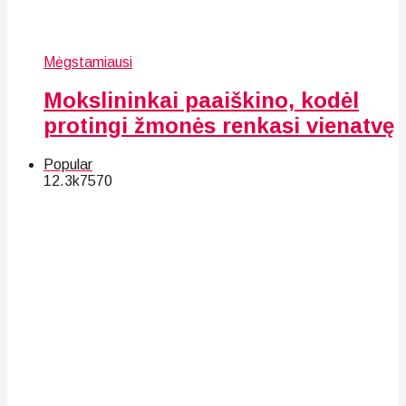
Mėgstamiausi
Mokslininkai paaiškino, kodėl
protingi žmonės renkasi vienatvę
Popular
12.3k
75
70