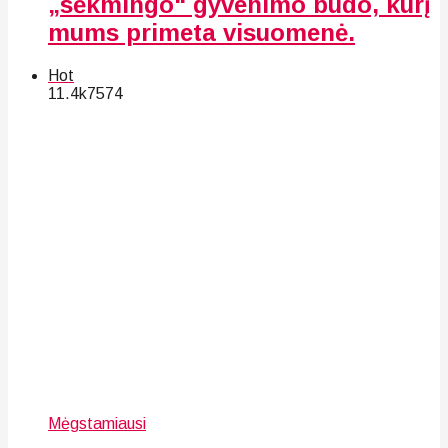
„sėkmingo“ gyvenimo būdo, kurį
mums primeta visuomenė.
Hot
11.4k
75
74
Mėgstamiausi