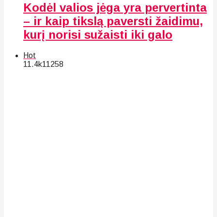
Kodėl valios jėga yra pervertinta
– ir kaip tikslą paversti žaidimu,
kurį norisi sužaisti iki galo
Hot
11.4k
112
58