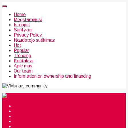
Home
Mėgstamiausi
Istorijos
Santykiai
Privacy Policy
Naudotojo sutikimas
Hot
Popular
Trending
Kontaktai
Apie mus
Our team
Information on ownership and financing
community
Mėgstamiausi
Istorijos
Santykiai
Privacy Policy
Citata