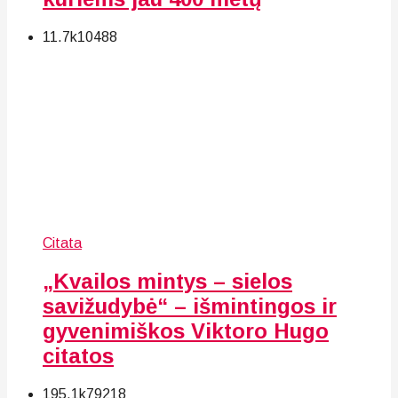
11.7k
104
88
Citata
„Kvailos mintys – sielos
savižudybė“ – išmintingos ir
gyvenimiškos Viktoro Hugo
citatos
195.1k
79
218