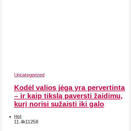
Uncategorized
Kodėl valios jėga yra pervertinta
– ir kaip tikslą paversti žaidimu,
kurį norisi sužaisti iki galo
Hot
11.4k
112
58