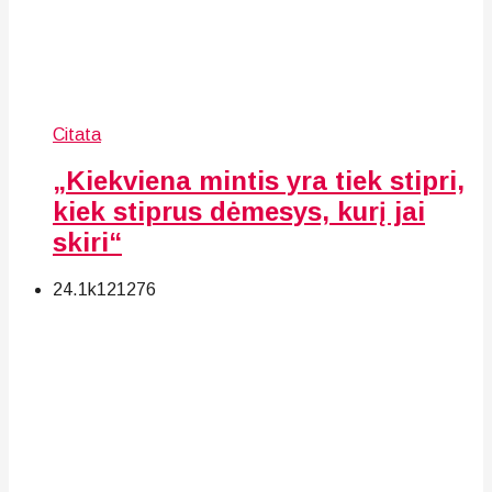
Citata
„Kiekviena mintis yra tiek stipri,
kiek stiprus dėmesys, kurį jai
skiri“
24.1k
121
276