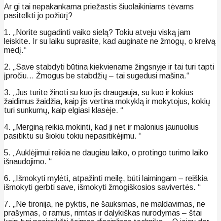
Ar gi tai nepakankama priežastis šiuolaikiniams tėvams
pasitelkti jo požiūrį?
1. „Norite sugadinti vaiko sielą? Tokiu atveju viską jam
leiskite. Ir su laiku suprasite, kad auginate ne žmogų, o kreivą
medį.“
2. „Save stabdyti būtina kiekviename žingsnyje ir tai turi tapti
įpročiu… Žmogus be stabdžių – tai sugedusi mašina.“
3. „Jus turite žinoti su kuo jis draugauja, su kuo ir kokius
žaidimus žaidžia, kaip jis vertina mokyklą ir mokytojus, kokių
turi sunkumų, kaip elgiasi klasėje. “
4. „Merginą reikia mokinti, kad ji net ir malonius jaunuolius
pasitiktu su šiokiu tokiu nepasitikėjimu. “
5. „Auklėjimui reikia ne daugiau laiko, o protingo turimo laiko
išnaudojimo. “
6. „Išmokyti mylėti, atpažinti meilę, būti laimingam – reiškia
išmokyti gerbti save, išmokyti žmogiškosios savivertės. “
7. „Ne tironija, ne pyktis, ne šauksmas, ne maldavimas, ne
prašymas, o ramus, rimtas ir dalykiškas nurodymas – štai