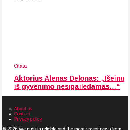
Citata
Aktorius Alenas Delonas: „Išeinu
iš gyvenimo nesigailėdamas…“
About us
Contact
Privacy policy
© 2026 We publish reliable and the most recent news from