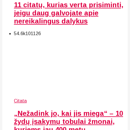
11 citatų, kurias verta prisiminti,
jeigu daug galvojate apie
nereikalingus dalykus
54.6k
101
126
Citata
„Nežadink jo, kai jis miega“ – 10
žydų įsakymų tobulai žmonai,
kuriems jau 400 metų