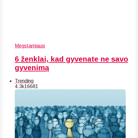
Mėgstamiausi
6 ženklai, kad gyvenate ne savo
gyvenimą
Trending
4.3k
166
81