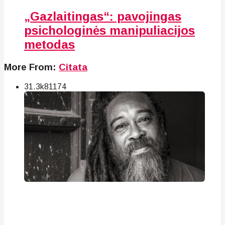
„Gazlaitingas“: pavojingas
psichologinės manipuliacijos
metodas
More From:
Citata
31.3k
81
174