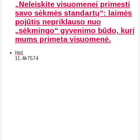
„Neleiskite visuomenei primesti
savo sėkmės standartų“: laimės
pojūtis nepriklauso nuo
„sėkmingo“ gyvenimo būdo, kurį
mums primeta visuomenė.
Hot
11.4k
75
74