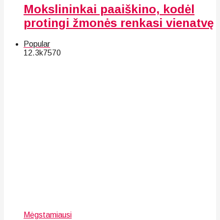
Mokslininkai paaiškino, kodėl
protingi žmonės renkasi vienatvę
Popular
12.3k
75
70
Mėgstamiausi