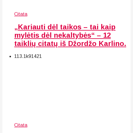
Citata
„Kariauti dėl taikos – tai kaip
mylėtis dėl nekaltybės“ – 12
taiklių citatų iš Džordžo Karlino.
113.1k
91
421
Citata