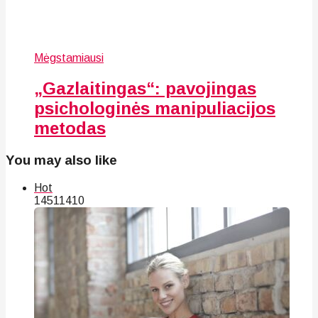
Mėgstamiausi
„Gazlaitingas“: pavojingas
psichologinės manipuliacijos
metodas
You may also like
Hot
145
114
10