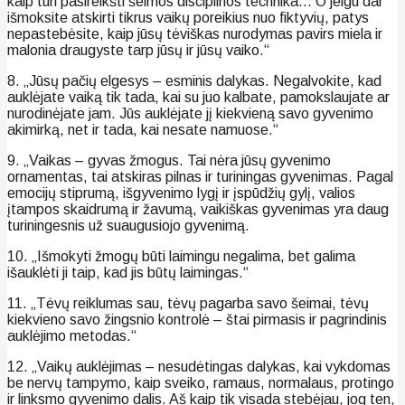
kaip turi pasireikšti šeimos disciplinos technika… O jeigu dar
išmoksite atskirti tikrus vaikų poreikius nuo fiktyvių, patys
nepastebėsite, kaip jūsų tėviškas nurodymas pavirs miela ir
malonia draugyste tarp jūsų ir jūsų vaiko.“
8. „Jūsų pačių elgesys – esminis dalykas. Negalvokite, kad
auklėjate vaiką tik tada, kai su juo kalbate, pamokslaujate ar
nurodinėjate jam. Jūs auklėjate jį kiekvieną savo gyvenimo
akimirką, net ir tada, kai nesate namuose.“
9. „Vaikas – gyvas žmogus. Tai nėra jūsų gyvenimo
ornamentas, tai atskiras pilnas ir turiningas gyvenimas. Pagal
emocijų stiprumą, išgyvenimo lygį ir įspūdžių gylį, valios
įtampos skaidrumą ir žavumą, vaikiškas gyvenimas yra daug
turiningesnis už suaugusiojo gyvenimą.
10. „Išmokyti žmogų būti laimingu negalima, bet galima
išauklėti ji taip, kad jis būtų laimingas.“
11. „Tėvų reiklumas sau, tėvų pagarba savo šeimai, tėvų
kiekvieno savo žingsnio kontrolė – štai pirmasis ir pagrindinis
auklėjimo metodas.“
12. „Vaikų auklėjimas – nesudėtingas dalykas, kai vykdomas
be nervų tampymo, kaip sveiko, ramaus, normalaus, protingo
ir linksmo gyvenimo dalis. Aš kaip tik visada stebėjau, jog ten,