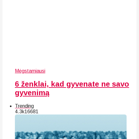
Mėgstamiausi
6 ženklai, kad gyvenate ne savo
gyvenimą
Trending
4.3k
166
81