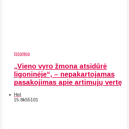
Istorijos
„Vieno vyro žmona atsidūrė
ligoninėje“, – nepakartojamas
pasakojimas apie artimųjų vertę
Hot
15.8k
55
101