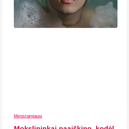
Mėgstamiausi
Mokslininkai paaiškino, kodėl