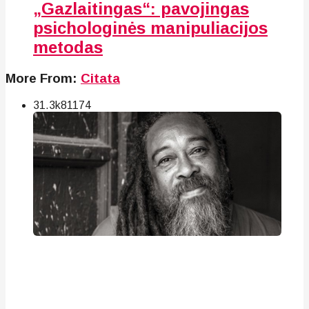
„Gazlaitingas“: pavojingas
psichologinės manipuliacijos
metodas
More From:
Citata
31.3k
81
174