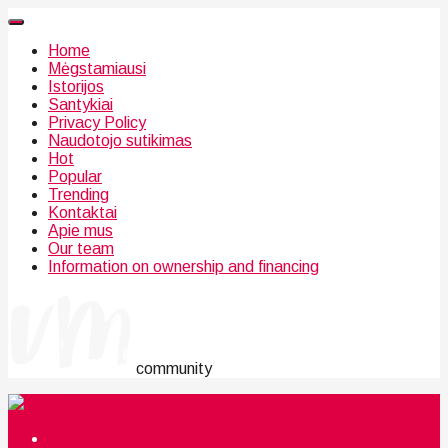
Home
Mėgstamiausi
Istorijos
Santykiai
Privacy Policy
Naudotojo sutikimas
Hot
Popular
Trending
Kontaktai
Apie mus
Our team
Information on ownership and financing
community
Mėgstamiausi