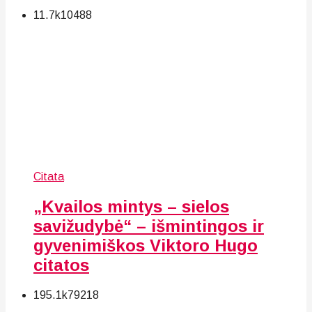
11.7k
104
88
Citata
„Kvailos mintys – sielos
savižudybė“ – išmintingos ir
gyvenimiškos Viktoro Hugo
citatos
195.1k
79
218