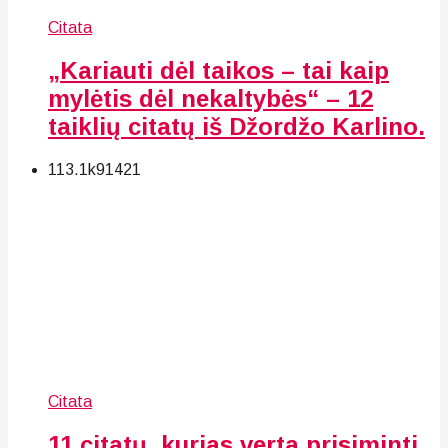
Citata
„Kariauti dėl taikos – tai kaip
mylėtis dėl nekaltybės“ – 12
taiklių citatų iš Džordžo Karlino.
113.1k
91
421
Citata
11 citatų, kurias verta prisiminti,