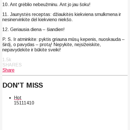
10. Ant grėblio nebeužminu. Ant jo jau šoku!
11. Jaunystės receptas: džiaukitės kiekviena smulkmena ir
nesinervinkite dėl kiekvieno niekšo.
12. Geriausia diena – šiandien!
P. S. Ir atminkite: pyktis griauna mūsų kepenis, nuoskauda –
širdį, o pavydas – protą! Nepykite, neįsižeiskite,
nepavydėkite ir būkite sveiki!
1.5k
SHARES
Share
DON'T MISS
Hot
151
114
10