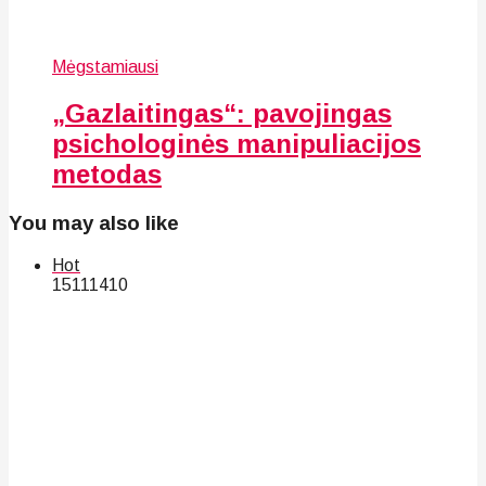
Mėgstamiausi
„Gazlaitingas“: pavojingas
psichologinės manipuliacijos
metodas
You may also like
Hot
151
114
10