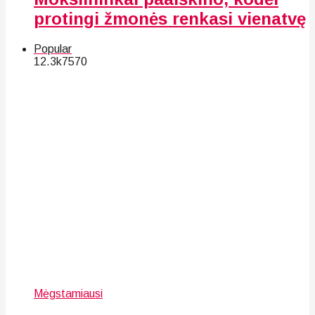
protingi žmonės renkasi vienatvę
Popular
12.3k
75
70
Mėgstamiausi