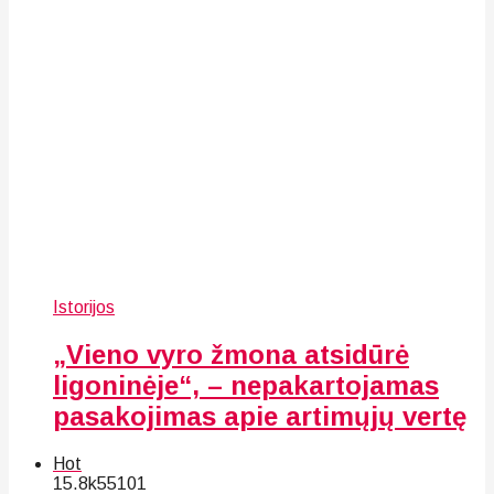
Istorijos
„Vieno vyro žmona atsidūrė
ligoninėje“, – nepakartojamas
pasakojimas apie artimųjų vertę
Hot
15.8k
55
101