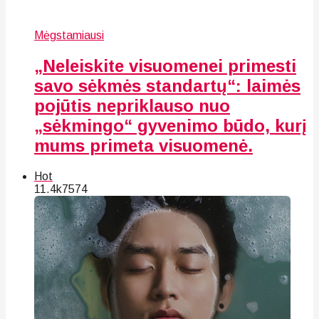
Mėgstamiausi
„Neleiskite visuomenei primesti
savo sėkmės standartų“: laimės
pojūtis nepriklauso nuo
„sėkmingo“ gyvenimo būdo, kurį
mums primeta visuomenė.
Hot
11.4k
75
74