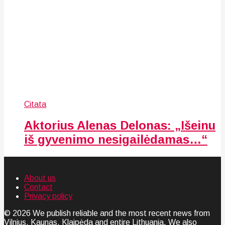
Citata
Aktorius Alenas Delonas: „Išeinu
iš gyvenimo nesigailėdamas…“
About us
Contact
Privacy policy
© 2026 We publish reliable and the most recent news from
Vilnius, Kaunas, Klaipėda and entire Lithuania. We also