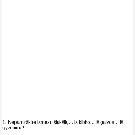
1. Nepamirškite išmesti šiukšlių… iš kibiro… iš galvos… iš
gyvenimo!