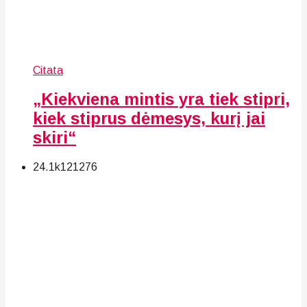
Citata
„Kiekviena mintis yra tiek stipri,
kiek stiprus dėmesys, kurį jai
skiri“
24.1k
121
276