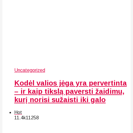
Uncategorized
Kodėl valios jėga yra pervertinta
– ir kaip tikslą paversti žaidimu,
kurį norisi sužaisti iki galo
Hot
11.4k
112
58