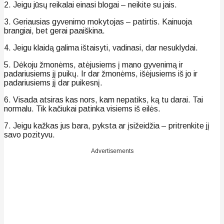
2. Jeigu jūsų reikalai einasi blogai – neikite su jais.
3. Geriausias gyvenimo mokytojas – patirtis. Kainuoja
brangiai, bet gerai paaiškina.
4. Jeigu klaidą galima ištaisyti, vadinasi, dar nesuklydai.
5. Dėkoju žmonėms, atėjusiems į mano gyvenimą ir
padariusiems jį puikų. Ir dar žmonėms, išėjusiems iš jo ir
padariusiems jį dar puikesnį.
6. Visada atsiras kas nors, kam nepatiks, ką tu darai. Tai
normalu. Tik kačiukai patinka visiems iš eilės.
7. Jeigu kažkas jus bara, pyksta ar įsižeidžia – pritrenkite jį
savo pozityvu.
Advertisements