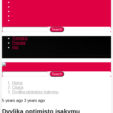
Istorijos
Santykiai
Privacy Policy
Citata
Naudingos gudrybės
Search
Trending
Popular
Hot
Search
Home
Citata
Dvylika optimisto įsakymų
5 years ago
3 years ago
Dvylika optimisto įsakymų