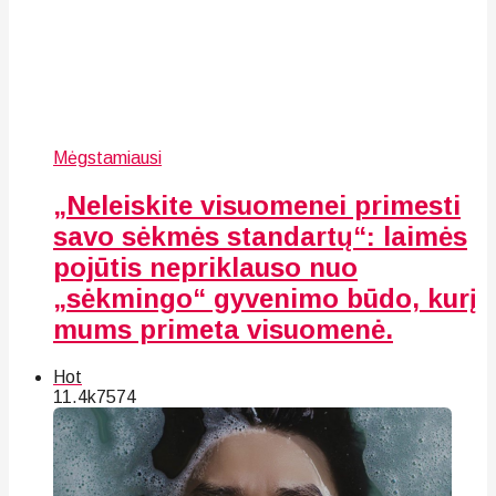
Mėgstamiausi
„Neleiskite visuomenei primesti
savo sėkmės standartų“: laimės
pojūtis nepriklauso nuo
„sėkmingo“ gyvenimo būdo, kurį
mums primeta visuomenė.
Hot
11.4k
75
74