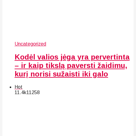
Uncategorized
Kodėl valios jėga yra pervertinta
– ir kaip tikslą paversti žaidimu,
kurį norisi sužaisti iki galo
Hot
11.4k
112
58