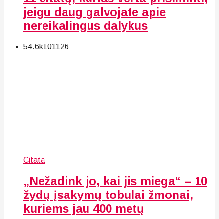
jeigu daug galvojate apie
nereikalingus dalykus
54.6k
101
126
Citata
„Nežadink jo, kai jis miega“ – 10
žydų įsakymų tobulai žmonai,
kuriems jau 400 metų