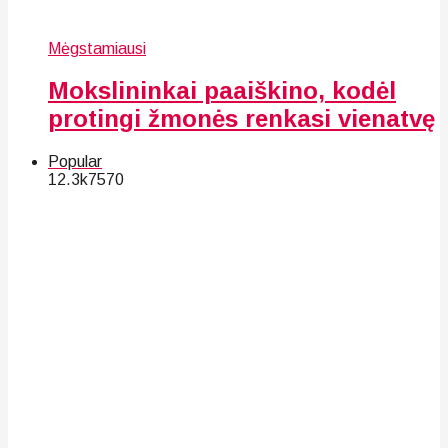
Mėgstamiausi
Mokslininkai paaiškino, kodėl
protingi žmonės renkasi vienatvę
Popular
12.3k
75
70