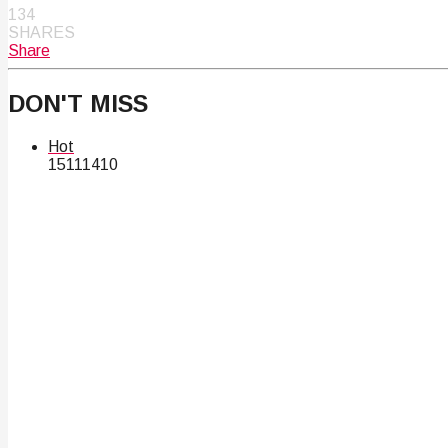
134
SHARES
Share
DON'T MISS
Hot
151
114
10