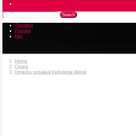
Naudingos gudrybės
Search
Trending
Popular
Hot
Home
Citata
Išminčių posakiai kiekvienai dienai