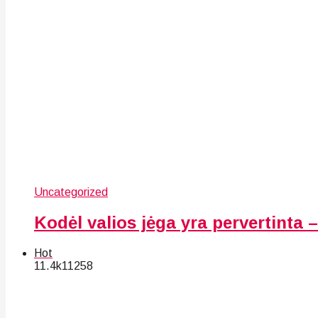
Uncategorized
Kodėl valios jėga yra pervertinta – 
Hot
11.4k
112
58