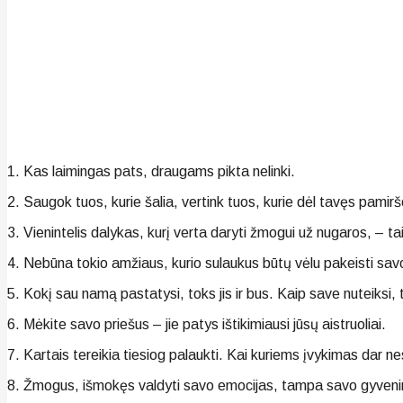
1. Kas laimingas pats, draugams pikta nelinki.
2. Saugok tuos, kurie šalia, vertink tuos, kurie dėl tavęs pami
3. Vienintelis dalykas, kurį verta daryti žmogui už nugaros, – tai 
4. Nebūna tokio amžiaus, kurio sulaukus būtų vėlu pakeisti savo
5. Kokį sau namą pastatysi, toks jis ir bus. Kaip save nuteiksi, t
6. Mėkite savo priešus – jie patys ištikimiausi jūsų aistruoliai.
7. Kartais tereikia tiesiog palaukti. Kai kuriems įvykimas dar ne
8. Žmogus, išmokęs valdyti savo emocijas, tampa savo gyveni