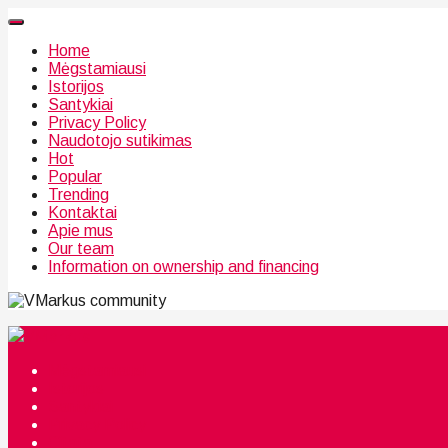
Home
Mėgstamiausi
Istorijos
Santykiai
Privacy Policy
Naudotojo sutikimas
Hot
Popular
Trending
Kontaktai
Apie mus
Our team
Information on ownership and financing
community
Mėgstamiausi
Istorijos
Santykiai
Privacy Policy
Citata