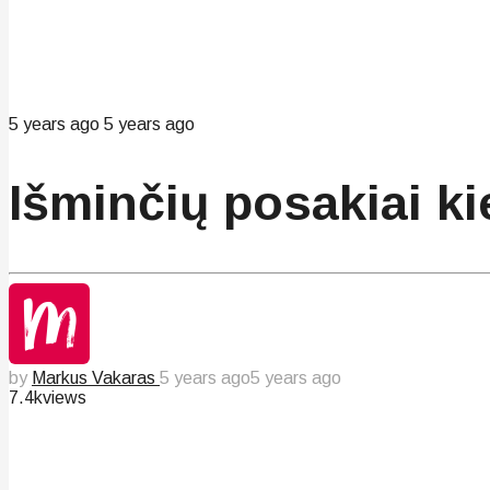
5 years ago
5 years ago
Išminčių posakiai ki
by
Markus Vakaras
5 years ago
5 years ago
7.4k
views