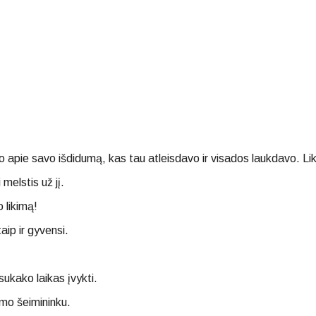
ršo apie savo išdidumą, kas tau atleisdavo ir visados laukdavo. L
melstis už jį.
 likimą!
aip ir gyvensi.
sukako laikas įvykti.
mo šeimininku.