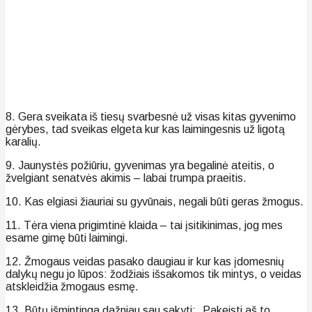
8. Gera sveikata iš tiesų svarbesnė už visas kitas gyvenimo
gėrybes, tad sveikas elgeta kur kas laimingesnis už ligotą
karalių.
9. Jaunystės požiūriu, gyvenimas yra begalinė ateitis, o
žvelgiant senatvės akimis – labai trumpa praeitis.
10. Kas elgiasi žiauriai su gyvūnais, negali būti geras žmogus.
11. Tėra viena prigimtinė klaida – tai įsitikinimas, jog mes
esame gimę būti laimingi.
12. Žmogaus veidas pasako daugiau ir kur kas įdomesnių
dalykų negu jo lūpos: žodžiais išsakomos tik mintys, o veidas
atskleidžia žmogaus esmę.
13. Būtų išmintinga dažniau sau sakyti: „Pakeisti aš to