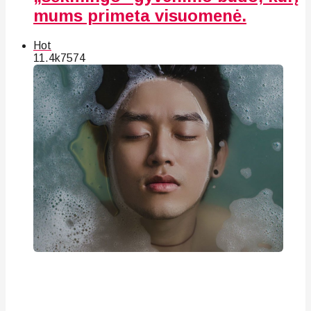
mums primeta visuomenė.
Hot
11.4k
75
74