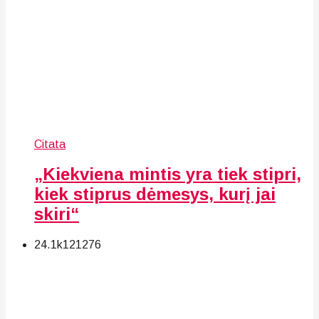
Citata
„Kiekviena mintis yra tiek stipri,
kiek stiprus dėmesys, kurį jai
skiri“
24.1k
121
276