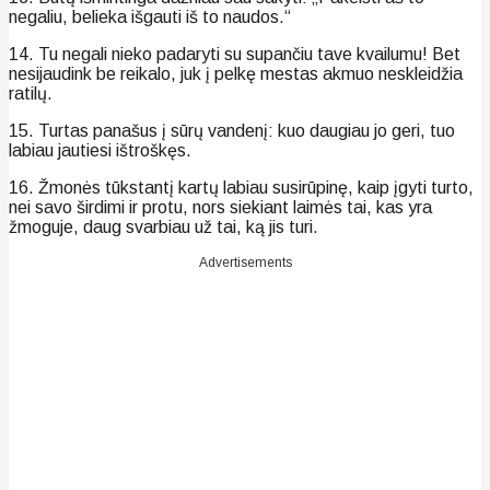
negaliu, belieka išgauti iš to naudos.“
14. Tu negali nieko padaryti su supančiu tave kvailumu! Bet
nesijaudink be reikalo, juk į pelkę mestas akmuo neskleidžia
ratilų.
15. Turtas panašus į sūrų vandenį: kuo daugiau jo geri, tuo
labiau jautiesi ištroškęs.
16. Žmonės tūkstantį kartų labiau susirūpinę, kaip įgyti turto,
nei savo širdimi ir protu, nors siekiant laimės tai, kas yra
žmoguje, daug svarbiau už tai, ką jis turi.
Advertisements