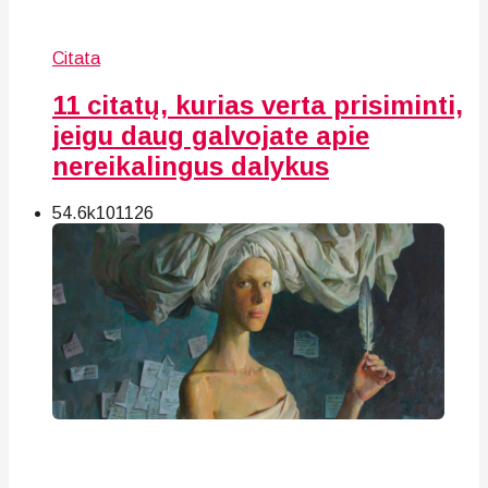
Citata
11 citatų, kurias verta prisiminti,
jeigu daug galvojate apie
nereikalingus dalykus
54.6k
101
126