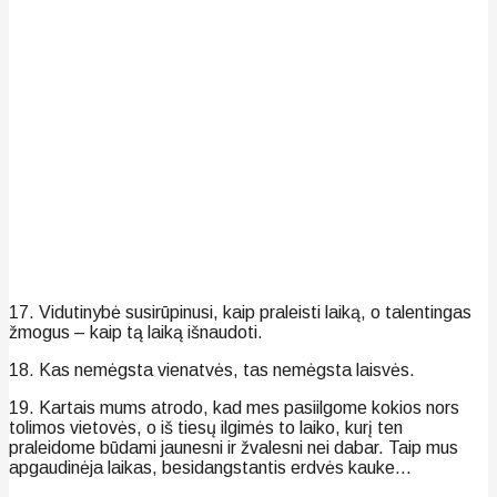
17. Vidutinybė susirūpinusi, kaip praleisti laiką, o talentingas
žmogus – kaip tą laiką išnaudoti.
18. Kas nemėgsta vienatvės, tas nemėgsta laisvės.
19. Kartais mums atrodo, kad mes pasiilgome kokios nors
tolimos vietovės, o iš tiesų ilgimės to laiko, kurį ten
praleidome būdami jaunesni ir žvalesni nei dabar. Taip mus
apgaudinėja laikas, besidangstantis erdvės kauke…