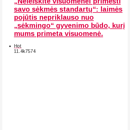
„Neleiskite visuomenei primesti
savo sėkmės standartų“: laimės
pojūtis nepriklauso nuo
„sėkmingo“ gyvenimo būdo, kurį
mums primeta visuomenė.
Hot
11.4k
75
74