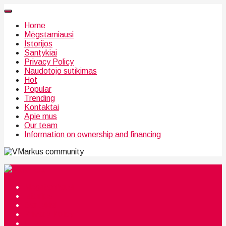
Home
Mėgstamiausi
Istorijos
Santykiai
Privacy Policy
Naudotojo sutikimas
Hot
Popular
Trending
Kontaktai
Apie mus
Our team
Information on ownership and financing
community
Mėgstamiausi
Istorijos
Santykiai
Privacy Policy
Citata