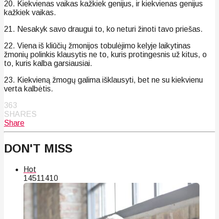
20. Kiekvienas vaikas kažkiek genijus, ir kiekvienas genijus
kažkiek vaikas.
21. Nesakyk savo draugui to, ko neturi žinoti tavo priešas.
22. Viena iš kliūčių žmonijos tobulėjimo kelyje laikytinas
žmonių polinkis klausytis ne to, kuris protingesnis už kitus, o
to, kuris kalba garsiausiai.
23. Kiekvieną žmogų galima išklausyti, bet ne su kiekvienu
verta kalbėtis.
363
SHARES
Share
DON'T MISS
Hot
145
114
10