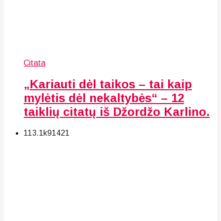
Citata
„Kariauti dėl taikos – tai kaip
mylėtis dėl nekaltybės“ – 12
taiklių citatų iš Džordžo Karlino.
113.1k
91
421