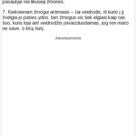
pasaulyje nei likusieji žmonės.
7. Kiekvienam žmogui artimasis – tai veidrodis, iš kurio į jį
žvelgia jo paties ydos; bet žmogus vis tiek elgiasi kaip tas
šuo, kuris loja ant veidrodžio įsivaizduodamas, jog ten mato
ne save, o kitą šunį.
Advertisements