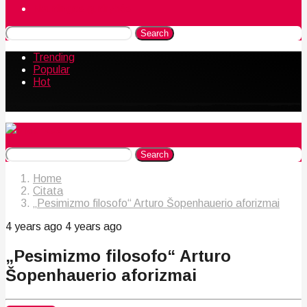
Naudingos gudrybės
Search
Trending
Popular
Hot
Search
Home
Citata
„Pesimizmo filosofo“ Arturo Šopenhauerio aforizmai
4 years ago
4 years ago
„Pesimizmo filosofo“ Arturo
Šopenhauerio aforizmai