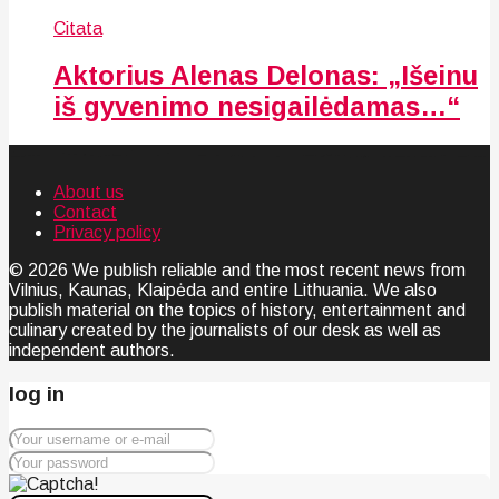
Citata
Aktorius Alenas Delonas: „Išeinu
iš gyvenimo nesigailėdamas…“
About us
Contact
Privacy policy
© 2026 We publish reliable and the most recent news from
Vilnius, Kaunas, Klaipėda and entire Lithuania. We also
publish material on the topics of history, entertainment and
culinary created by the journalists of our desk as well as
independent authors.
log in