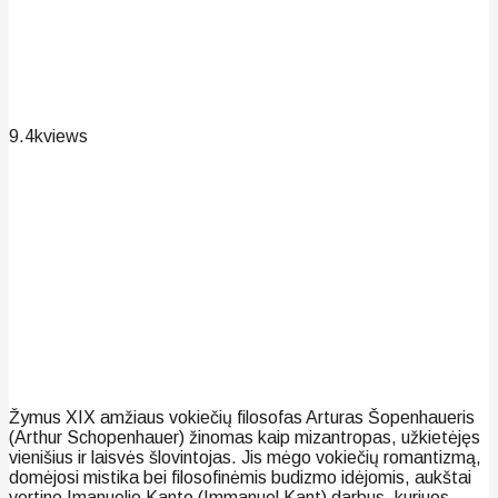
9.4k
views
Žymus XIX amžiaus vokiečių filosofas Arturas Šopenhaueris
(Arthur Schopenhauer) žinomas kaip mizantropas, užkietėjęs
vienišius ir laisvės šlovintojas. Jis mėgo vokiečių romantizmą,
domėjosi mistika bei filosofinėmis budizmo idėjomis, aukštai
vertino Imanuelio Kanto (Immanuel Kant) darbus, kuriuos