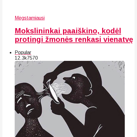
Mėgstamiausi
Mokslininkai paaiškino, kodėl
protingi žmonės renkasi vienatvę
Popular
12.3k
75
70