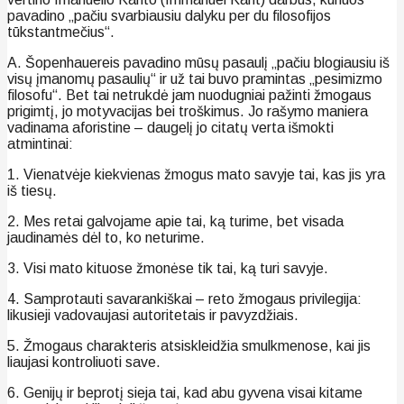
pavadino „pačiu svarbiausiu dalyku per du filosofijos
tūkstantmečius“.
A. Šopenhauereis pavadino mūsų pasaulį „pačiu blogiausiu iš
visų įmanomų pasaulių“ ir už tai buvo pramintas „pesimizmo
filosofu“. Bet tai netrukdė jam nuodugniai pažinti žmogaus
prigimtį, jo motyvacijas bei troškimus. Jo rašymo maniera
vadinama aforistine – daugelį jo citatų verta išmokti
atmintinai:
1. Vienatvėje kiekvienas žmogus mato savyje tai, kas jis yra
iš tiesų.
2. Mes retai galvojame apie tai, ką turime, bet visada
jaudinamės dėl to, ko neturime.
3. Visi mato kituose žmonėse tik tai, ką turi savyje.
4. Samprotauti savarankiškai – reto žmogaus privilegija:
likusieji vadovaujasi autoritetais ir pavyzdžiais.
5. Žmogaus charakteris atsiskleidžia smulkmenose, kai jis
liaujasi kontroliuoti save.
6. Genijų ir beprotį sieja tai, kad abu gyvena visai kitame