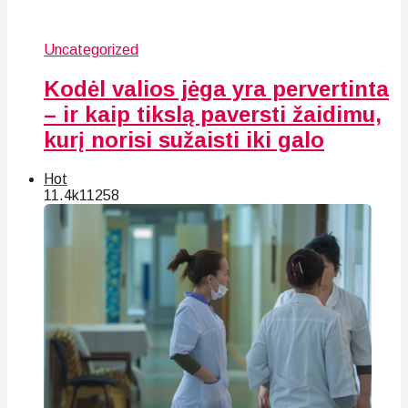
Uncategorized
Kodėl valios jėga yra pervertinta
– ir kaip tikslą paversti žaidimu,
kurį norisi sužaisti iki galo
Hot
11.4k
112
58