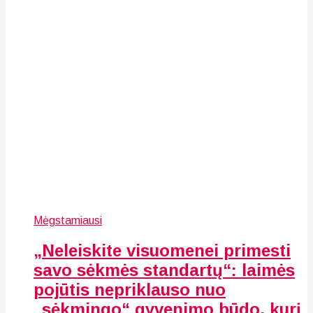
Mėgstamiausi
„Neleiskite visuomenei primesti
savo sėkmės standartų“: laimės
pojūtis nepriklauso nuo
„sėkmingo“ gyvenimo būdo, kurį