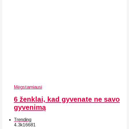
Mėgstamiausi
6 ženklai, kad gyvenate ne savo
gyvenimą
Trending
4.3k
166
81