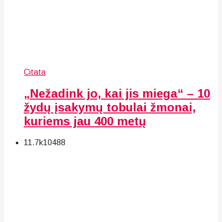
Citata
„Nežadink jo, kai jis miega“ – 10
žydų įsakymų tobulai žmonai,
kuriems jau 400 metų
11.7k
104
88