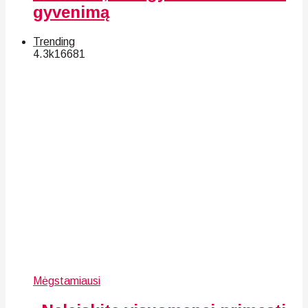
gyvenimą
Trending
4.3k
166
81
Mėgstamiausi