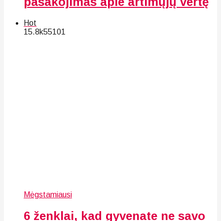
pasakojimas apie artimųjų vertę
Hot
15.8k
55
101
Mėgstamiausi
6 ženklai, kad gyvenate ne savo