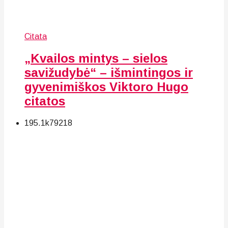
Citata
„Kvailos mintys – sielos
savižudybė“ – išmintingos ir
gyvenimiškos Viktoro Hugo
citatos
195.1k
79
218