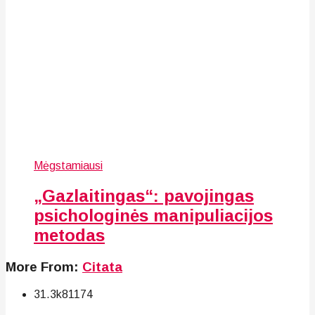
Mėgstamiausi
„Gazlaitingas“: pavojingas
psichologinės manipuliacijos
metodas
More From:
Citata
31.3k
81
174