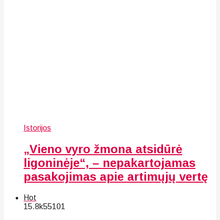
Istorijos
„Vieno vyro žmona atsidūrė
ligoninėje“, – nepakartojamas
pasakojimas apie artimųjų vertę
Hot
15.8k
55
101