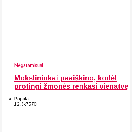
Mėgstamiausi
Mokslininkai paaiškino, kodėl
protingi žmonės renkasi vienatvę
Popular
12.3k
75
70