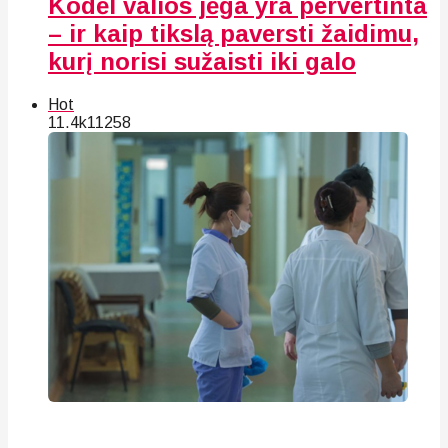
Kodėl valios jėga yra pervertinta
– ir kaip tikslą paversti žaidimu,
kurį norisi sužaisti iki galo
Hot
11.4k
112
58