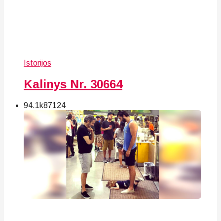
Istorijos
Kalinys Nr. 30664
94.1k
87
124