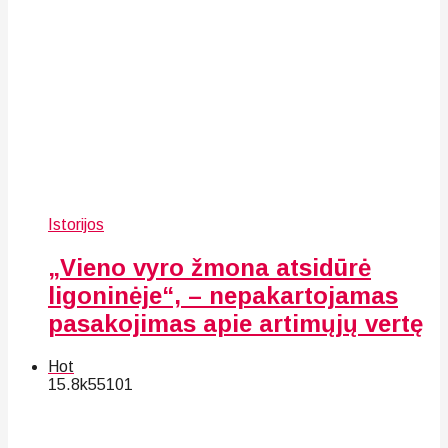
Istorijos
„Vieno vyro žmona atsidūrė
ligoninėje“, – nepakartojamas
pasakojimas apie artimųjų vertę
Hot
15.8k
55
101