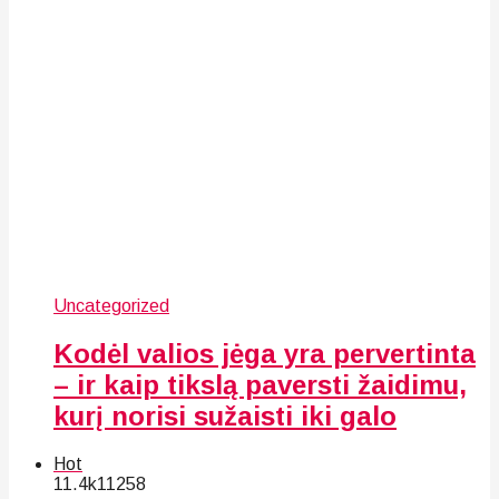
Uncategorized
Kodėl valios jėga yra pervertinta
– ir kaip tikslą paversti žaidimu,
kurį norisi sužaisti iki galo
Hot
11.4k
112
58