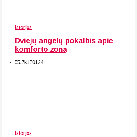
Istorijos
Dviejų angelų pokalbis apie
komforto zoną
55.7k
170
124
Istorijos