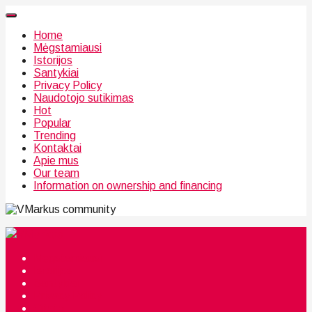
Home
Mėgstamiausi
Istorijos
Santykiai
Privacy Policy
Naudotojo sutikimas
Hot
Popular
Trending
Kontaktai
Apie mus
Our team
Information on ownership and financing
community
Mėgstamiausi
Istorijos
Santykiai
Privacy Policy
Citata