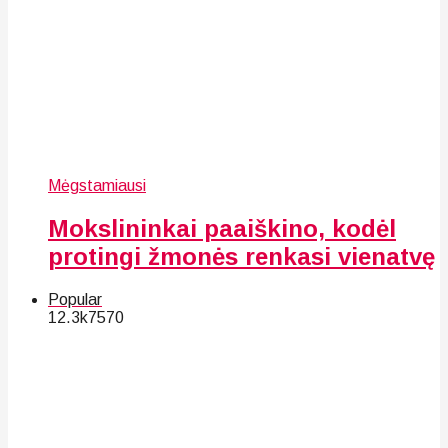
Mėgstamiausi
Mokslininkai paaiškino, kodėl
protingi žmonės renkasi vienatvę
Popular
12.3k
75
70