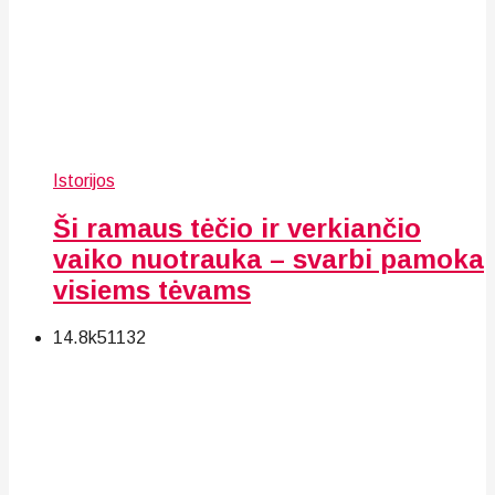
Istorijos
Ši ramaus tėčio ir verkiančio
vaiko nuotrauka – svarbi pamoka
visiems tėvams
14.8k
51
132