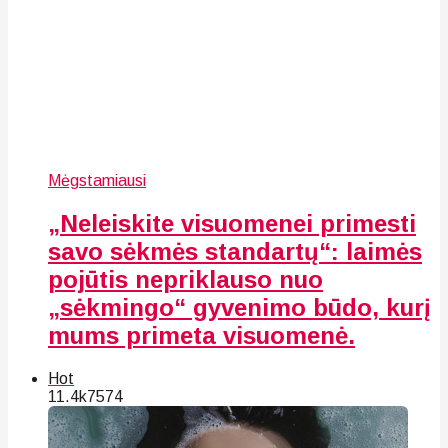
Mėgstamiausi
„Neleiskite visuomenei primesti
savo sėkmės standartų“: laimės
pojūtis nepriklauso nuo
„sėkmingo“ gyvenimo būdo, kurį
mums primeta visuomenė.
Hot
11.4k
75
74