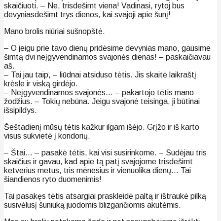
skaičiuoti. – Ne, trisdešimt viena! Vadinasi, rytoj bus
devyniasdešimt trys dienos, kai svajoji apie šunį!
Mano brolis niūriai sušnopštė.
– O jeigu prie tavo dienų pridėsime devynias mano, gausime
šimtą dvi neįgyvendinamos svajonės dienas! – paskaičiavau
aš.
– Tai jau taip, – liūdnai atsiduso tėtis. Jis skaitė laikraštį
krėsle ir viską girdėjo.
– Neįgyvendinamos svajonės… – pakartojo tėtis mano
žodžius. – Tokių nebūna. Jeigu svajonė teisinga, ji būtinai
išsipildys.
Šeštadienį mūsų tėtis kažkur ilgam išėjo. Grįžo ir iš karto
visus sukvietė į koridorių.
– Štai… – pasakė tėtis, kai visi susirinkome. – Sudėjau tris
skaičius ir gavau, kad apie tą patį svajojome trisdešimt
ketverius metus, tris mėnesius ir vienuolika dienų… Tai
šiandienos ryto duomenimis!
Tai pasakęs tėtis atsargiai praskleidė paltą ir ištraukė pilką
susivėlusį šuniuką juodomis blizgančiomis akutėmis.