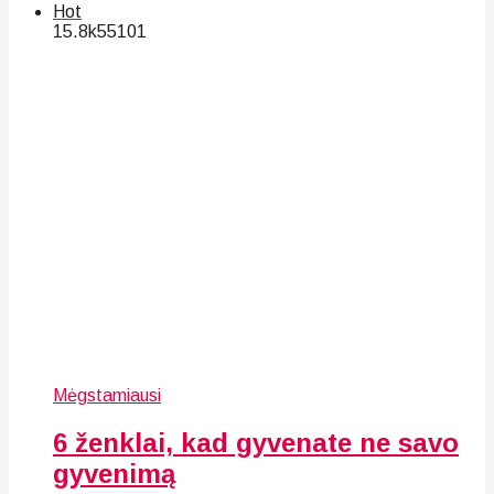
Hot
15.8k
55
101
Mėgstamiausi
6 ženklai, kad gyvenate ne savo
gyvenimą