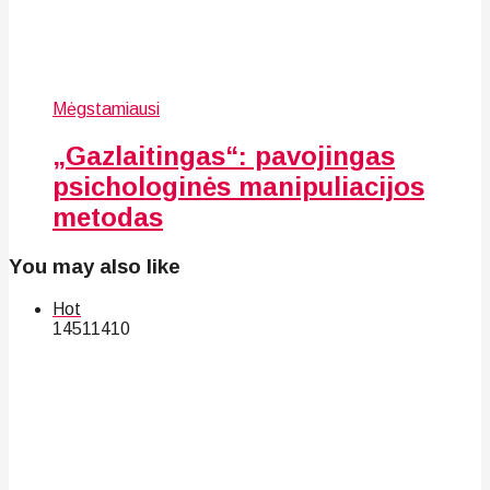
Mėgstamiausi
„Gazlaitingas“: pavojingas
psichologinės manipuliacijos
metodas
You may also like
Hot
145
114
10