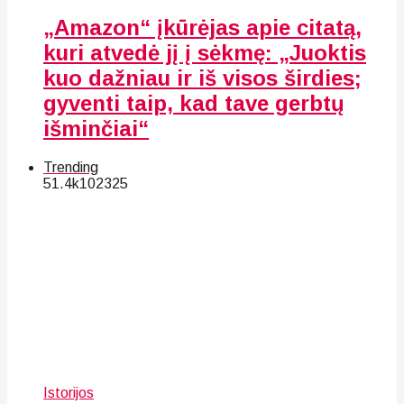
„Amazon“ įkūrėjas apie citatą,
kuri atvedė jį į sėkmę: „Juoktis
kuo dažniau ir iš visos širdies;
gyventi taip, kad tave gerbtų
išminčiai“
Trending
51.4k
102
325
Istorijos