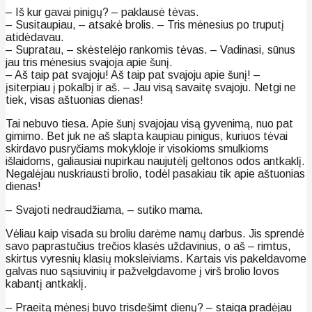
– Iš kur gavai pinigų? – paklausė tėvas.
– Susitaupiau, – atsakė brolis. – Tris mėnesius po truputį
atidėdavau.
– Supratau, – skėstelėjo rankomis tėvas. – Vadinasi, sūnus
jau tris mėnesius svajoja apie šunį.
– Aš taip pat svajoju! Aš taip pat svajoju apie šunį! –
įsiterpiau į pokalbį ir aš. – Jau visą savaitę svajoju. Netgi ne
tiek, visas aštuonias dienas!
Tai nebuvo tiesa. Apie šunį svajojau visą gyvenimą, nuo pat
gimimo. Bet juk ne aš slapta kaupiau pinigus, kuriuos tėvai
skirdavo pusryčiams mokykloje ir visokioms smulkioms
išlaidoms, galiausiai nupirkau naujutėlį geltonos odos antkaklį.
Negalėjau nuskriausti brolio, todėl pasakiau tik apie aštuonias
dienas!
– Svajoti nedraudžiama, – sutiko mama.
Vėliau kaip visada su broliu darėme namų darbus. Jis sprendė
savo paprastučius trečios klasės uždavinius, o aš – rimtus,
skirtus vyresnių klasių moksleiviams. Kartais vis pakeldavome
galvas nuo sąsiuvinių ir pažvelgdavome į virš brolio lovos
kabantį antkaklį.
– Praeitą mėnesį buvo trisdešimt dienų? – staiga pradėjau