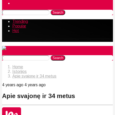
Naudingos gudrybės
Search
Trending
Popular
Hot
Search
Home
Istorijos
Apie svajonę ir 34 metus
4 years ago
4 years ago
Apie svajonę ir 34 metus