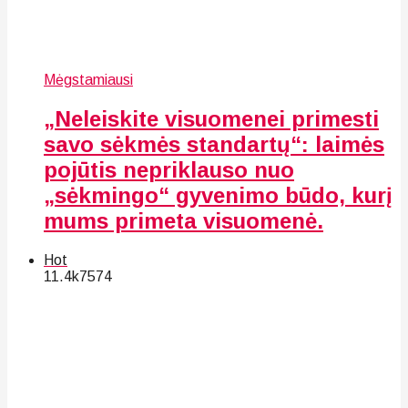
Mėgstamiausi
„Neleiskite visuomenei primesti
savo sėkmės standartų“: laimės
pojūtis nepriklauso nuo
„sėkmingo“ gyvenimo būdo, kurį
mums primeta visuomenė.
Hot
11.4k
75
74