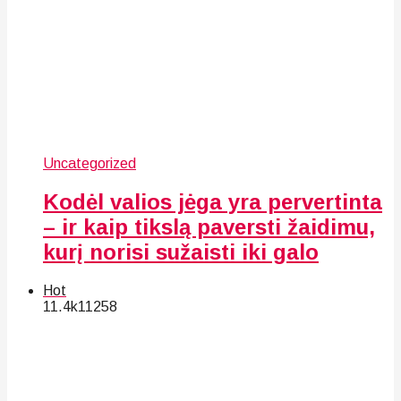
Uncategorized
Kodėl valios jėga yra pervertinta
– ir kaip tikslą paversti žaidimu,
kurį norisi sužaisti iki galo
Hot
11.4k
112
58