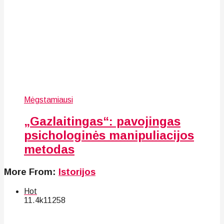
Mėgstamiausi
„Gazlaitingas“: pavojingas
psichologinės manipuliacijos
metodas
More From:
Istorijos
Hot
11.4k
112
58