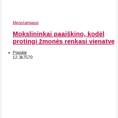
Mėgstamiausi
Mokslininkai paaiškino, kodėl
protingi žmonės renkasi vienatvę
Popular
12.3k
75
70