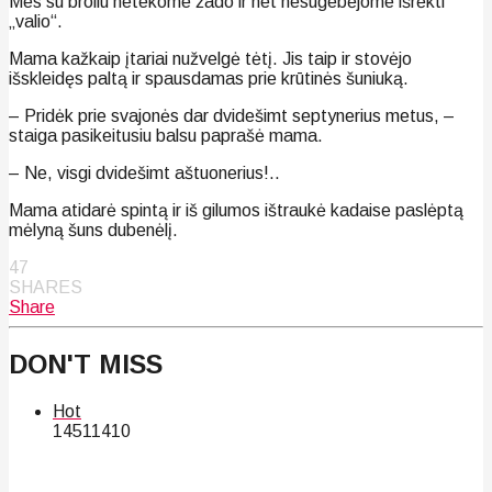
Mes su broliu netekome žado ir net nesugebėjome išrėkti
„valio“.
Mama kažkaip įtariai nužvelgė tėtį. Jis taip ir stovėjo
išskleidęs paltą ir spausdamas prie krūtinės šuniuką.
– Pridėk prie svajonės dar dvidešimt septynerius metus, –
staiga pasikeitusiu balsu paprašė mama.
– Ne, visgi dvidešimt aštuonerius!..
Mama atidarė spintą ir iš gilumos ištraukė kadaise paslėptą
mėlyną šuns dubenėlį.
47
SHARES
Share
DON'T MISS
Hot
145
114
10