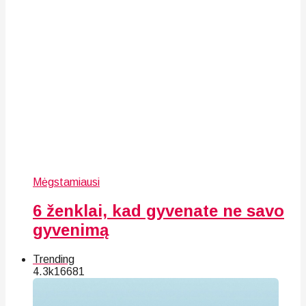
Mėgstamiausi
6 ženklai, kad gyvenate ne savo
gyvenimą
Trending
4.3k
166
81