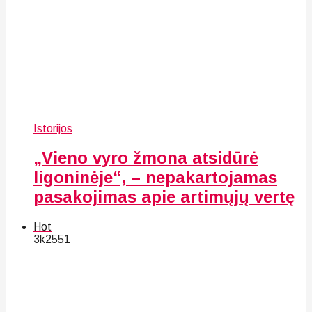
Istorijos
„Vieno vyro žmona atsidūrė
ligoninėje“, – nepakartojamas
pasakojimas apie artimųjų vertę
Hot
3k
25
51