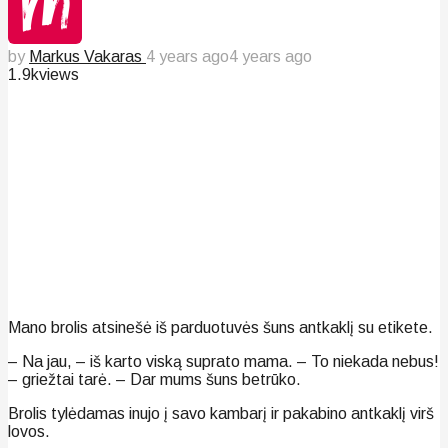
by
Markus Vakaras
4 years ago
4 years ago
1.9k
views
Mano brolis atsinešė iš parduotuvės šuns antkaklį su etikete.
– Na jau, – iš karto viską suprato mama. – To niekada nebus!
– griežtai tarė. – Dar mums šuns betrūko.
Brolis tylėdamas inujo į savo kambarį ir pakabino antkaklį virš
lovos.