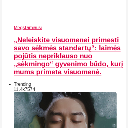
Mėgstamiausi
„Neleiskite visuomenei primesti
savo sėkmės standartų“: laimės
pojūtis nepriklauso nuo
„sėkmingo“ gyvenimo būdo, kurį
mums primeta visuomenė.
Trending
11.4k
75
74