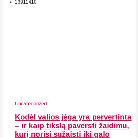
139
114
10
Uncategorized
Kodėl valios jėga yra pervertinta
– ir kaip tikslą paversti žaidimu,
kurį norisi sužaisti iki galo