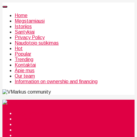
Home
Mėgstamiausi
Istorijos
Santykiai
Privacy Policy
Naudotojo sutikimas
Hot
Popular
Trending
Kontaktai
Apie mus
Our team
Information on ownership and financing
community
Mėgstamiausi
Istorijos
Santykiai
Privacy Policy
Citata