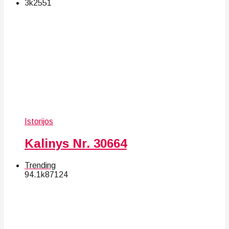
3k
25
51
Istorijos
Kalinys Nr. 30664
Trending
94.1k
87
124