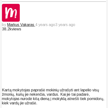
by
Markus Vakaras
4 years ago
3 years ago
38.2k
views
Kartą mokytojas paprašė mokinių užrašyti ant lapelio visų
žmonių, kurių jie nekenčia, vardus. Kai jie tai padarė,
mokytojas nurodė kitą dieną į mokyklą atnešti tiek pomidorų,
kiek vardų jie užrašė.