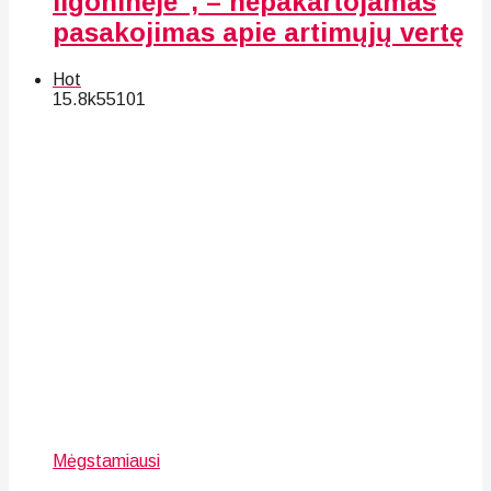
ligoninėje“, – nepakartojamas
pasakojimas apie artimųjų vertę
Hot
15.8k
55
101
Mėgstamiausi