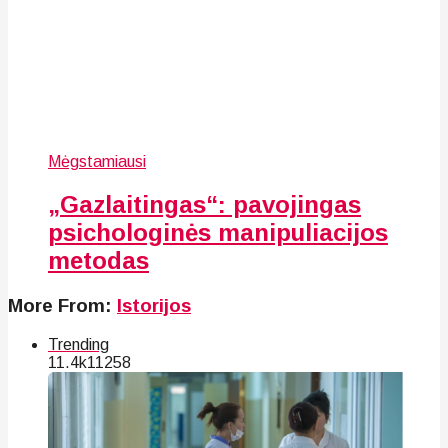
Mėgstamiausi
„Gazlaitingas“: pavojingas
psichologinės manipuliacijos
metodas
More From:
Istorijos
Trending
11.4k
112
58