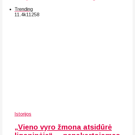
Trending
11.4k
112
58
Istorijos
„Vieno vyro žmona atsidūrė