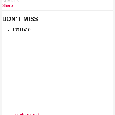
SHARES
Share
DON'T MISS
139
114
10
Uncategorized