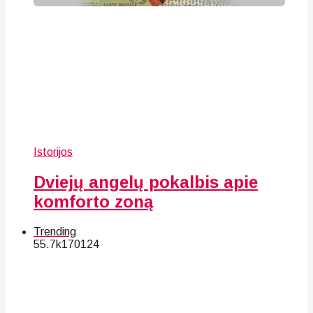
Istorijos
Dviejų angelų pokalbis apie
komforto zoną
Trending
55.7k
170
124