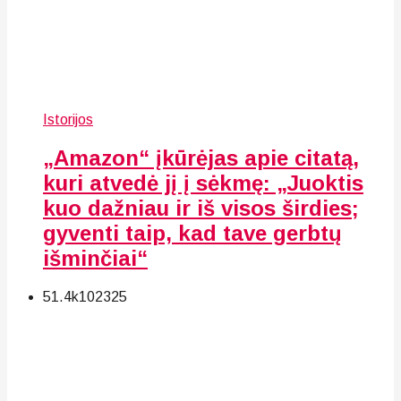
Istorijos
„Amazon“ įkūrėjas apie citatą,
kuri atvedė jį į sėkmę: „Juoktis
kuo dažniau ir iš visos širdies;
gyventi taip, kad tave gerbtų
išminčiai“
51.4k
102
325