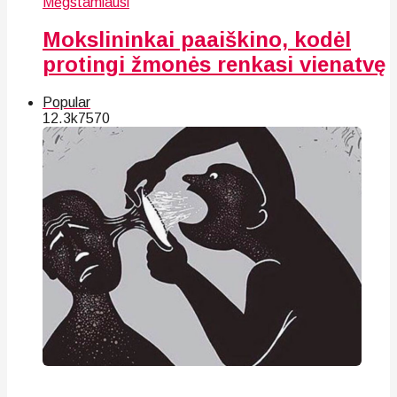
Mėgstamiausi
Mokslininkai paaiškino, kodėl
protingi žmonės renkasi vienatvę
Popular
12.3k
75
70