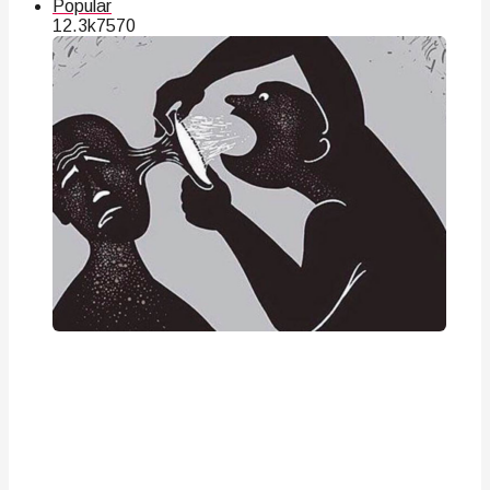
Popular
12.3k
75
70