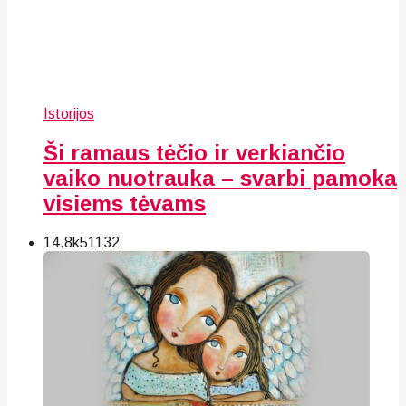
Istorijos
Ši ramaus tėčio ir verkiančio
vaiko nuotrauka – svarbi pamoka
visiems tėvams
14.8k
51
132