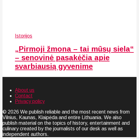
Istorijos
„Pirmoji žmona – tai mūsų siela“
– senovinė pasakėčia apie
svarbiausią gyvenime
About us
Contact
Privacy policy
© 2026 We publish reliable and the most recent news from
Vilnius, Kaunas, Klaipėda and entire Lithuania. We also
publish material on the topics of history, entertainment and
culinary created by the journalists of our desk as well as
independent authors.