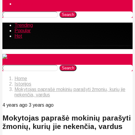
Naudingos gudrybės
Search
Trending
Popular
Hot
Search
Home
Istorijos
Mokytojas paprašė mokinių parašyti žmonių, kurių jie
nekenčia, vardus
4 years ago
3 years ago
Mokytojas paprašė mokinių parašyti
žmonių, kurių jie nekenčia, vardus