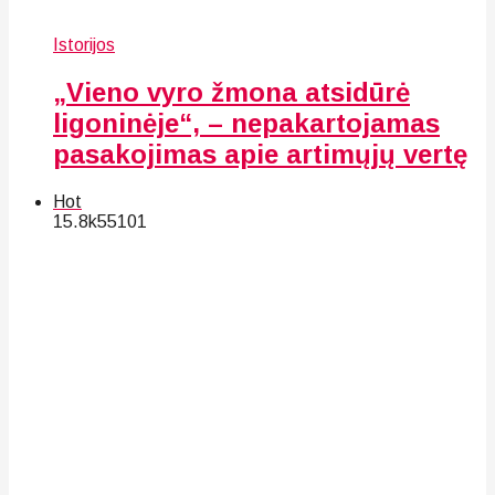
Istorijos
„Vieno vyro žmona atsidūrė
ligoninėje“, – nepakartojamas
pasakojimas apie artimųjų vertę
Hot
15.8k
55
101