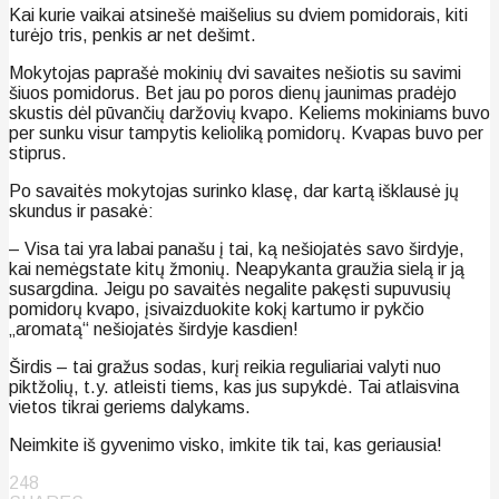
Kai kurie vaikai atsinešė maišelius su dviem pomidorais, kiti
turėjo tris, penkis ar net dešimt.
Mokytojas paprašė mokinių dvi savaites nešiotis su savimi
šiuos pomidorus. Bet jau po poros dienų jaunimas pradėjo
skustis dėl pūvančių daržovių kvapo. Keliems mokiniams buvo
per sunku visur tampytis kelioliką pomidorų. Kvapas buvo per
stiprus.
Po savaitės mokytojas surinko klasę, dar kartą išklausė jų
skundus ir pasakė:
– Visa tai yra labai panašu į tai, ką nešiojatės savo širdyje,
kai nemėgstate kitų žmonių. Neapykanta graužia sielą ir ją
susargdina. Jeigu po savaitės negalite pakęsti supuvusių
pomidorų kvapo, įsivaizduokite kokį kartumo ir pykčio
„aromatą“ nešiojatės širdyje kasdien!
Širdis – tai gražus sodas, kurį reikia reguliariai valyti nuo
piktžolių, t.y. atleisti tiems, kas jus supykdė. Tai atlaisvina
vietos tikrai geriems dalykams.
Neimkite iš gyvenimo visko, imkite tik tai, kas geriausia!
248