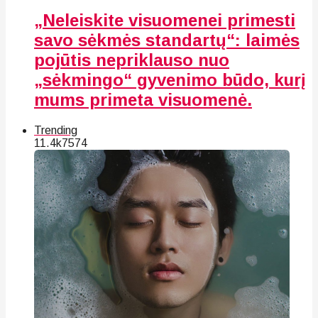
„Neleiskite visuomenei primesti
savo sėkmės standartų“: laimės
pojūtis nepriklauso nuo
„sėkmingo“ gyvenimo būdo, kurį
mums primeta visuomenė.
Trending
11.4k
75
74