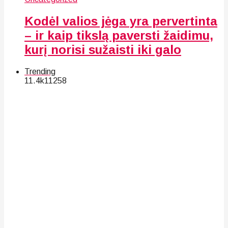
Kodėl valios jėga yra pervertinta
– ir kaip tikslą paversti žaidimu,
kurį norisi sužaisti iki galo
Trending
11.4k
112
58