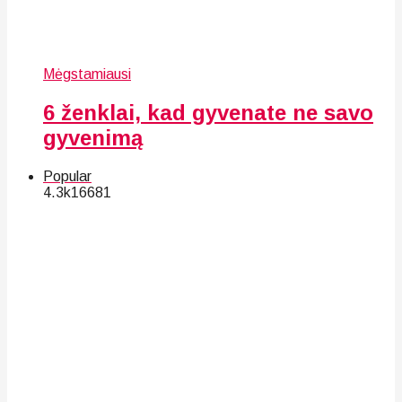
Mėgstamiausi
6 ženklai, kad gyvenate ne savo
gyvenimą
Popular
4.3k
166
81