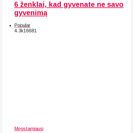
6 ženklai, kad gyvenate ne savo
gyvenimą
Popular
4.3k
166
81
Mėgstamiausi