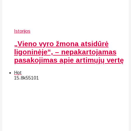
Istorijos
„Vieno vyro žmona atsidūrė
ligoninėje“, – nepakartojamas
pasakojimas apie artimųjų vertę
Hot
15.8k
55
101