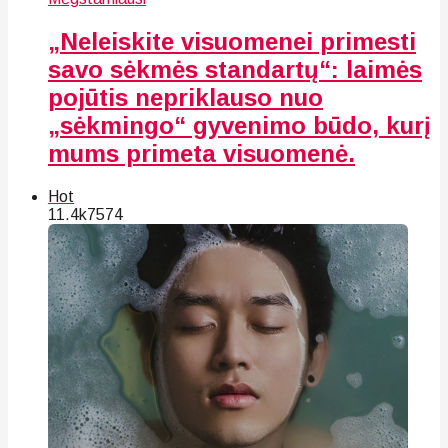
„Neleiskite visuomenei primesti
savo sėkmės standartų“: laimės
pojūtis nepriklauso nuo
„sėkmingo“ gyvenimo būdo, kurį
mums primeta visuomenė.
Hot
11.4k
75
74