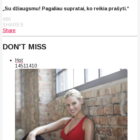
„Su džiaugsmu! Pagaliau supratai, ko reikia prašyti.“
486
SHARES
Share
DON'T MISS
Hot
145
114
10