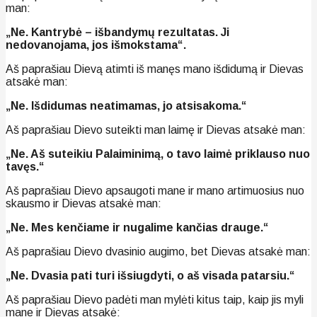
man:
„Ne. Kantrybė – išbandymų rezultatas. Ji
nedovanojama, jos išmokstama“.
Aš paprašiau Dievą atimti iš manęs mano išdidumą ir Dievas
atsakė man:
„Ne. Išdidumas neatimamas, jo atsisakoma.“
Aš paprašiau Dievo suteikti man laimę ir Dievas atsakė man:
„Ne. Aš suteikiu Palaiminimą, o tavo laimė priklauso nuo
tavęs.“
Aš paprašiau Dievo apsaugoti mane ir mano artimuosius nuo
skausmo ir Dievas atsakė man:
„Ne. Mes kenčiame ir nugalime kančias drauge.“
Aš paprašiau Dievo dvasinio augimo, bet Dievas atsakė man:
„Ne. Dvasia pati turi išsiugdyti, o aš visada patarsiu.“
Aš paprašiau Dievo padėti man mylėti kitus taip, kaip jis myli
mane ir Dievas atsakė: