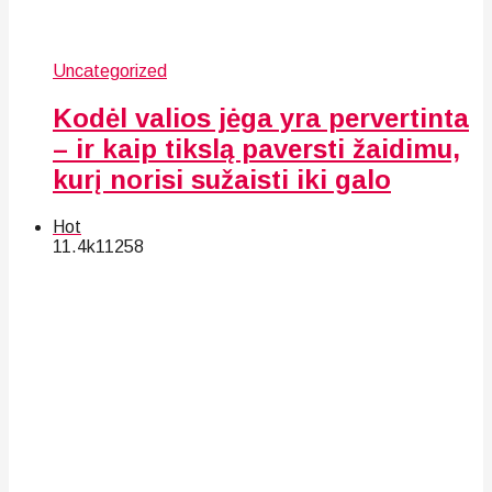
Uncategorized
Kodėl valios jėga yra pervertinta
– ir kaip tikslą paversti žaidimu,
kurį norisi sužaisti iki galo
Hot
11.4k
112
58