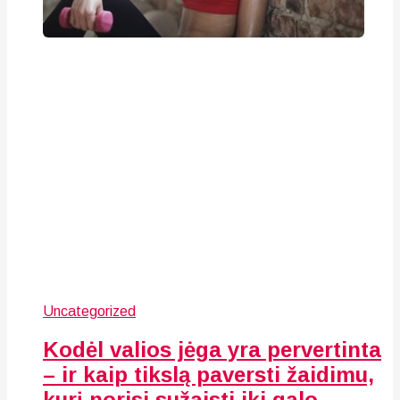
Uncategorized
Kodėl valios jėga yra pervertinta
– ir kaip tikslą paversti žaidimu,
kurį norisi sužaisti iki galo