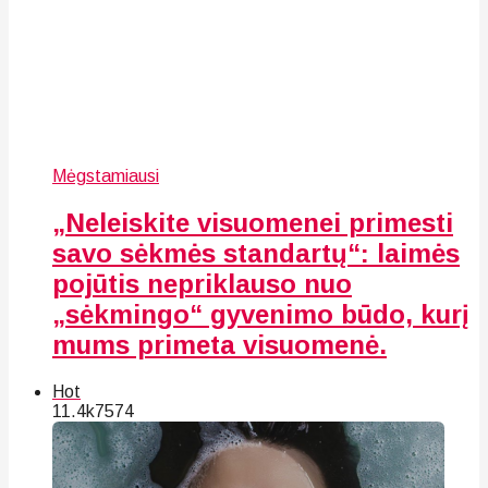
Mėgstamiausi
„Neleiskite visuomenei primesti
savo sėkmės standartų“: laimės
pojūtis nepriklauso nuo
„sėkmingo“ gyvenimo būdo, kurį
mums primeta visuomenė.
Hot
11.4k
75
74