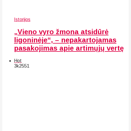
Istorijos
„Vieno vyro žmona atsidūrė
ligoninėje“, – nepakartojamas
pasakojimas apie artimųjų vertę
Hot
3k
25
51