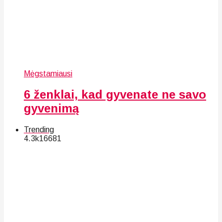
Mėgstamiausi
6 ženklai, kad gyvenate ne savo
gyvenimą
Trending
4.3k
166
81