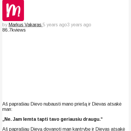
by
Markus Vakaras
5 years ago
3 years ago
86.7k
views
Aš paprašiau Dievo nubausti mano priešą ir Dievas atsakė
man:
„Ne. Jam lemta tapti tavo geriausiu draugu.“
Aš paprašiau Dievą dovanoti man kantrybę ir Dievas atsakė