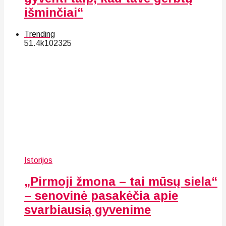
išminčiai“
Trending
51.4k
102
325
Istorijos
„Pirmoji žmona – tai mūsų siela“
– senovinė pasakėčia apie
svarbiausią gyvenime