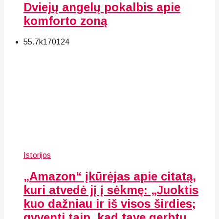
Dviejų angelų pokalbis apie
komforto zoną
55.7k
170
124
Istorijos
„Amazon“ įkūrėjas apie citatą,
kuri atvedė jį į sėkmę: „Juoktis
kuo dažniau ir iš visos širdies;
gyventi taip, kad tave gerbtų