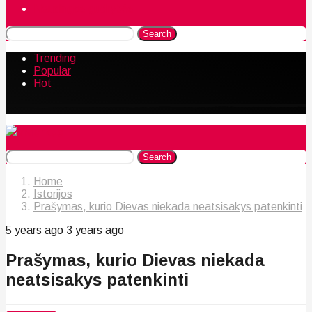
Naudingos gudrybės
Search
Trending
Popular
Hot
Search
Home
Istorijos
Prašymas, kurio Dievas niekada neatsisakys patenkinti
5 years ago
3 years ago
Prašymas, kurio Dievas niekada
neatsisakys patenkinti