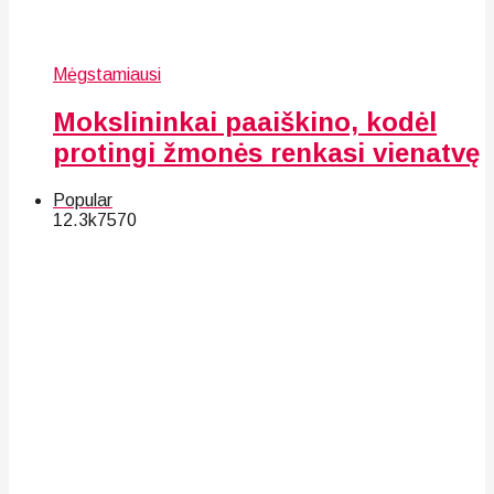
Mėgstamiausi
Mokslininkai paaiškino, kodėl
protingi žmonės renkasi vienatvę
Popular
12.3k
75
70