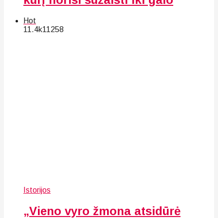
Hot
11.4k
112
58
Istorijos
„Vieno vyro žmona atsidūrė