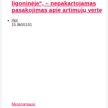
ligoninėje“, – nepakartojamas
pasakojimas apie artimųjų vertę
Hot
15.8k
55
101
Mėgstamiausi