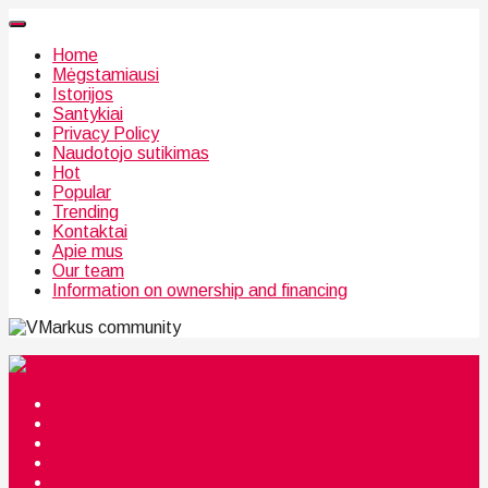
Home
Mėgstamiausi
Istorijos
Santykiai
Privacy Policy
Naudotojo sutikimas
Hot
Popular
Trending
Kontaktai
Apie mus
Our team
Information on ownership and financing
community
Mėgstamiausi
Istorijos
Santykiai
Privacy Policy
Citata