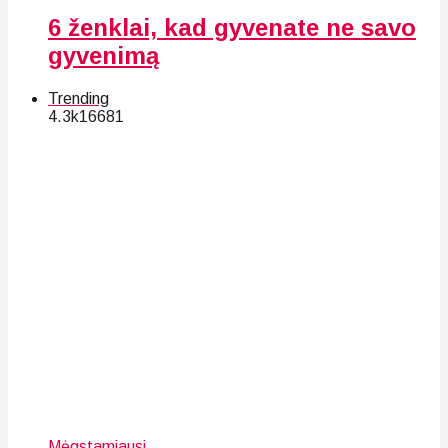
6 ženklai, kad gyvenate ne savo
gyvenimą
Trending
4.3k
166
81
Mėgstamiausi