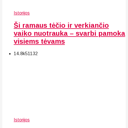
Istorijos
Ši ramaus tėčio ir verkiančio
vaiko nuotrauka – svarbi pamoka
visiems tėvams
14.8k
51
132
Istorijos