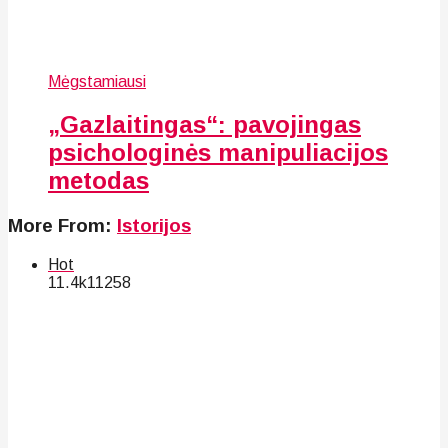
Mėgstamiausi
„Gazlaitingas“: pavojingas
psichologinės manipuliacijos
metodas
More From:
Istorijos
Hot
11.4k
112
58