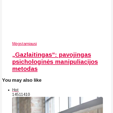
Mėgstamiausi
„Gazlaitingas“: pavojingas
psichologinės manipuliacijos
metodas
You may also like
Hot
145
114
10