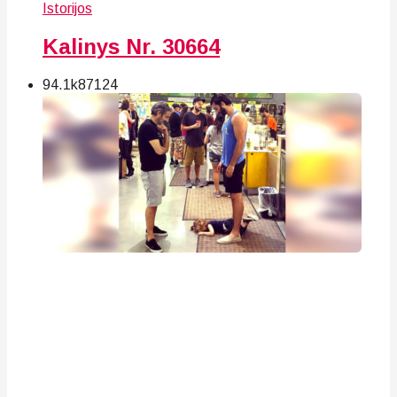
Istorijos
Kalinys Nr. 30664
94.1k
87
124