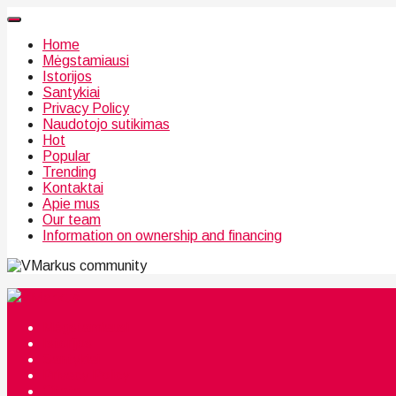
Home
Mėgstamiausi
Istorijos
Santykiai
Privacy Policy
Naudotojo sutikimas
Hot
Popular
Trending
Kontaktai
Apie mus
Our team
Information on ownership and financing
community
Mėgstamiausi
Istorijos
Santykiai
Privacy Policy
Citata