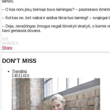
laimės.
– O kas nors jūsų šeimoje buvo laimingas? – pasiteiravo išmin
– Kol kas ne, bet vaikai ir anūkai tikrai bus laimingi! – svajingai 
– Deja, neraštingas žmogus negali išmokyti skaityti, o kurmis nie
tavo geriausia dovana.
331
SHARES
Share
DON'T MISS
Trending
145
114
10