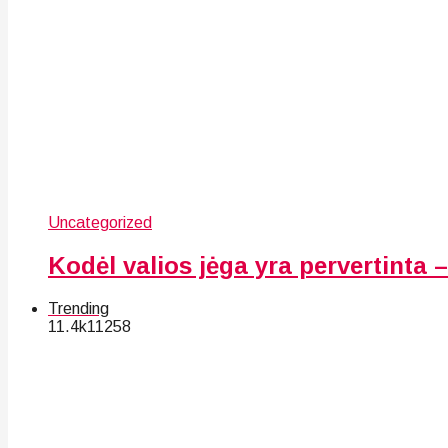
Uncategorized
Kodėl valios jėga yra pervertinta – 
Trending
11.4k
112
58