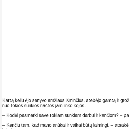
Kartą keliu ėjo senyvo amžiaus išminčius, stebėjo gamtą ir gro
nuo tokios sunkios naštos jam linko kojos.
– Kodėl pasmerki save tokiam sunkiam darbui ir kančiom? – pa
– Kenčiu tam, kad mano anūkai ir vaikai būtų laimingi, – atsakė