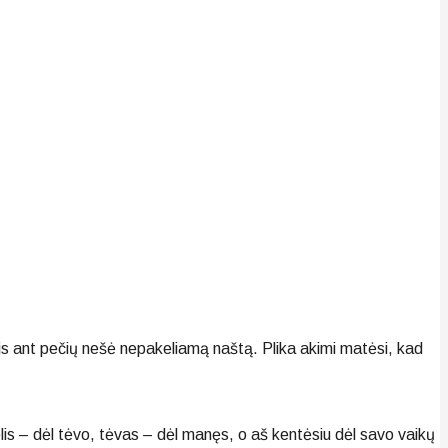
ris ant pečių nešė nepakeliamą naštą. Plika akimi matėsi, kad
lis – dėl tėvo, tėvas – dėl manęs, o aš kentėsiu dėl savo vaikų