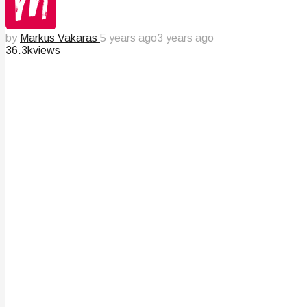
by
Markus Vakaras
5 years ago
3 years ago
36.3k
views