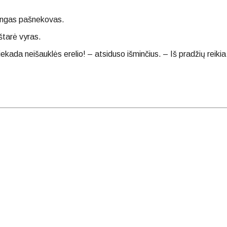
tingas pašnekovas.
ištarė vyras.
kada neišauklės erelio! – atsiduso išminčius. – Iš pradžių reikia 