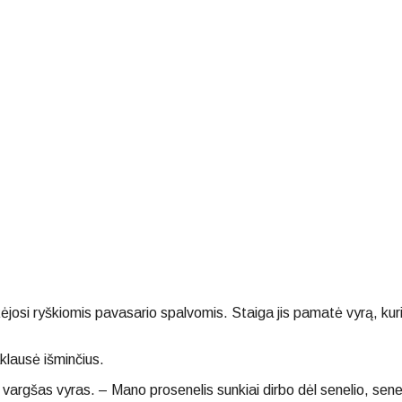
žėjosi ryškiomis pavasario spalvomis. Staiga jis pamatė vyrą, ku
klausė išminčius.
 vargšas vyras. – Mano prosenelis sunkiai dirbo dėl senelio, sene