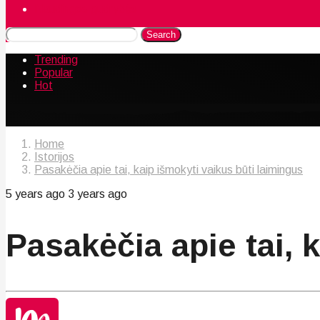
Naudingos gudrybės
Search
Trending
Popular
Hot
Home
Istorijos
Pasakėčia apie tai, kaip išmokyti vaikus būti laimingus
5 years ago
3 years ago
Pasakėčia apie tai, 