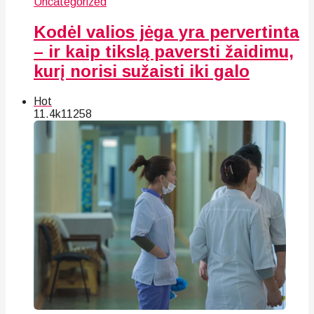
Uncategorized
Kodėl valios jėga yra pervertinta
– ir kaip tikslą paversti žaidimu,
kurį norisi sužaisti iki galo
Hot
11.4k
112
58