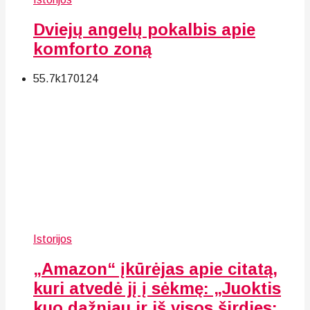
Dviejų angelų pokalbis apie
komforto zoną
55.7k
170
124
Istorijos
„Amazon“ įkūrėjas apie citatą,
kuri atvedė jį į sėkmę: „Juoktis
kuo dažniau ir iš visos širdies;