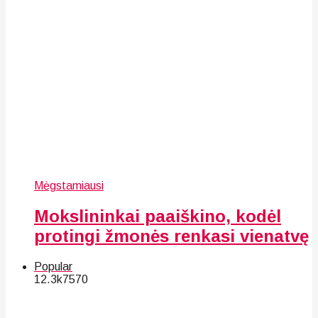
Mėgstamiausi
Mokslininkai paaiškino, kodėl
protingi žmonės renkasi vienatvę
Popular
12.3k
75
70