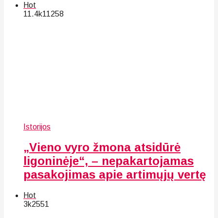
Hot
11.4k
112
58
Istorijos
„Vieno vyro žmona atsidūrė
ligoninėje“, – nepakartojamas
pasakojimas apie artimųjų vertę
Hot
3k
25
51