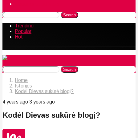
Naudingos gudrybės
Search
Trending
Popular
Hot
Search
Home
Istorijos
Kodėl Dievas sukūrė blogį?
4 years ago
3 years ago
Kodėl Dievas sukūrė blogį?