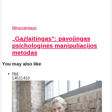
Mėgstamiausi
„Gazlaitingas“: pavojingas
psichologinės manipuliacijos
metodas
You may also like
Hot
145
114
10