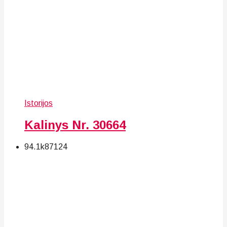
Istorijos
Kalinys Nr. 30664
94.1k
87
124