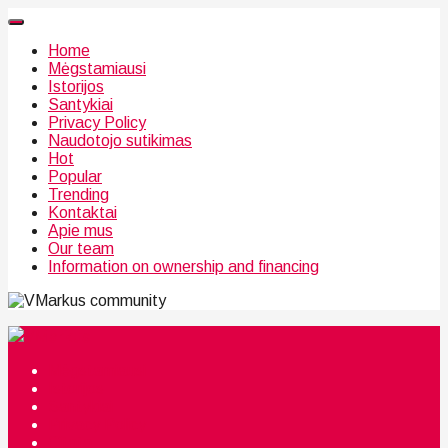
Home
Mėgstamiausi
Istorijos
Santykiai
Privacy Policy
Naudotojo sutikimas
Hot
Popular
Trending
Kontaktai
Apie mus
Our team
Information on ownership and financing
community
Mėgstamiausi
Istorijos
Santykiai
Privacy Policy
Citata