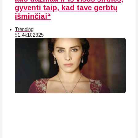
gyventi taip, kad tave gerbtų
išminčiai“
Trending
51.4k
102
325