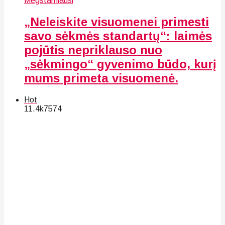
Mėgstamiausi
„Neleiskite visuomenei primesti
savo sėkmės standartų“: laimės
pojūtis nepriklauso nuo
„sėkmingo“ gyvenimo būdo, kurį
mums primeta visuomenė.
Hot
11.4k
75
74