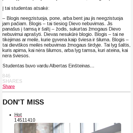
Į tai studentas atsakė:
– Blogis neegzistuoja, pone, arba bent jau jis neegzistuoja
jam pačiam. Blogis – tai tiesiog Dievo nebuvimas. Jis
panašus į tamsą ir šaltį – žodis, sukurtas žmogaus Dievo
nebuvimui aprašyti. Dievas nesukūrė blogio. Blogis – tai ne
tikėjimas ar meilė, kurie gyvena kaip šviesa ir šiluma. Blogis –
tai dieviškos meilės nebuvimas žmogaus širdyje. Tai lyg šaltis,
kuris apima, kai nėra šilumos, arba lyg tamsa, kuri ateina, kai
nėra šviesos.
Studentas buvo vardu Albertas Einšteinas…
846
SHARES
Share
DON'T MISS
Hot
145
114
10