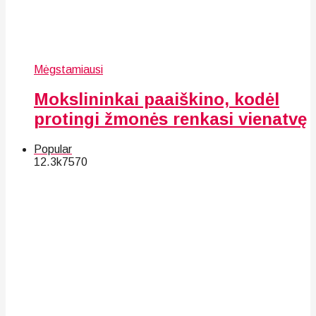
Mėgstamiausi
Mokslininkai paaiškino, kodėl
protingi žmonės renkasi vienatvę
Popular
12.3k
75
70