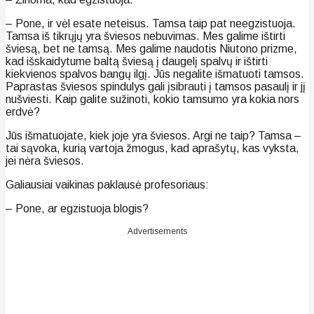
– Pone, ir vėl esate neteisus. Tamsa taip pat neegzistuoja.
Tamsa iš tikrųjų yra šviesos nebuvimas. Mes galime ištirti
šviesą, bet ne tamsą. Mes galime naudotis Niutono prizme,
kad išskaidytume baltą šviesą į daugelį spalvų ir ištirti
kiekvienos spalvos bangų ilgį. Jūs negalite išmatuoti tamsos.
Paprastas šviesos spindulys gali įsibrauti į tamsos pasaulį ir jį
nušviesti. Kaip galite sužinoti, kokio tamsumo yra kokia nors
erdvė?
Jūs išmatuojate, kiek joje yra šviesos. Argi ne taip? Tamsa –
tai sąvoka, kurią vartoja žmogus, kad aprašytų, kas vyksta,
jei nėra šviesos.
Galiausiai vaikinas paklausė profesoriaus:
– Pone, ar egzistuoja blogis?
Advertisements