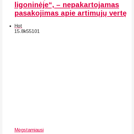
ligoninėje“, – nepakartojamas
pasakojimas apie artimųjų vertę
Hot
15.8k
55
101
Mėgstamiausi