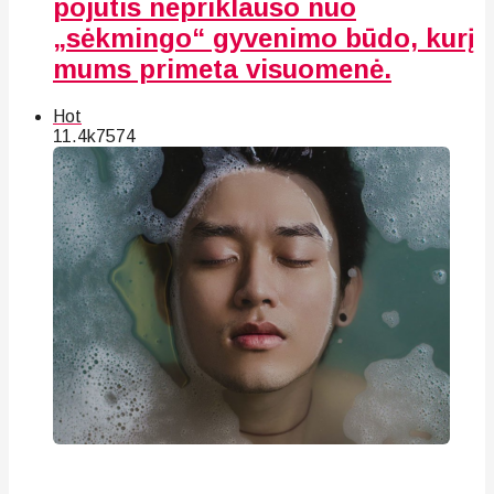
pojūtis nepriklauso nuo
„sėkmingo“ gyvenimo būdo, kurį
mums primeta visuomenė.
Hot
11.4k
75
74