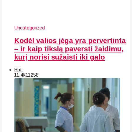
Uncategorized
Kodėl valios jėga yra pervertinta
– ir kaip tikslą paversti žaidimu,
kurį norisi sužaisti iki galo
Hot
11.4k
112
58