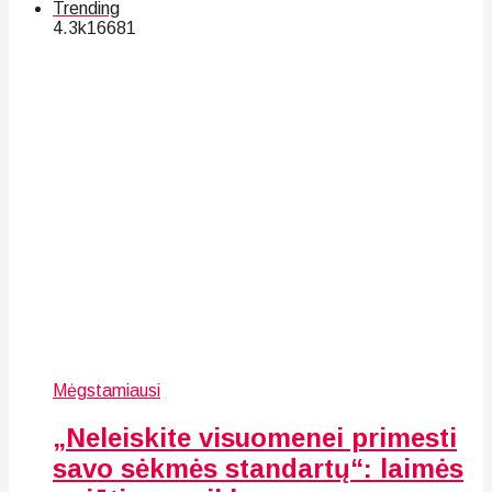
Trending
4.3k
166
81
Mėgstamiausi
„Neleiskite visuomenei primesti
savo sėkmės standartų“: laimės