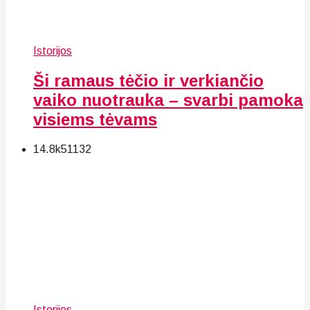
Istorijos
Ši ramaus tėčio ir verkiančio
vaiko nuotrauka – svarbi pamoka
visiems tėvams
14.8k
51
132
Istorijos