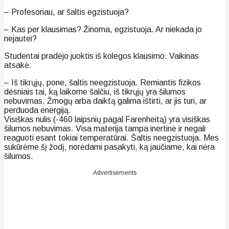
– Profesoriau, ar šaltis egzistuoja?
– Kas per klausimas? Žinoma, egzistuoja. Ar niekada jo
nejautei?
Studentai pradėjo juoktis iš kolegos klausimo. Vaikinas
atsakė:
– Iš tikrųjų, pone, šaltis neegzistuoja. Remiantis fizikos
dėsniais tai, ką laikome šalčiu, iš tikrųjų yra šilumos
nebuvimas. Žmogų arba daiktą galima ištirti, ar jis turi, ar
perduoda energiją.
Visiškas nulis (-460 laipsnių pagal Farenheitą) yra visiškas
šilumos nebuvimas. Visa materija tampa inertinė ir negali
reaguoti esant tokiai temperatūrai. Šaltis neegzistuoja. Mes
sukūrėme šį žodį, norėdami pasakyti, ką jaučiame, kai nėra
šilumos.
Advertisements