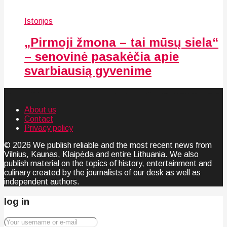
Istorijos
„Pirmoji žmona – tai mūsų siela“
– senovinė pasakėčia apie
svarbiausią gyvenime
About us
Contact
Privacy policy
© 2026 We publish reliable and the most recent news from
Vilnius, Kaunas, Klaipėda and entire Lithuania. We also
publish material on the topics of history, entertainment and
culinary created by the journalists of our desk as well as
independent authors.
log in