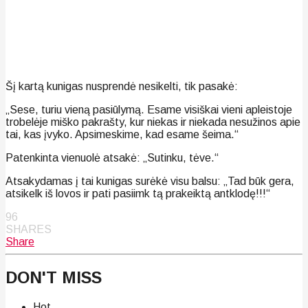
Šį kartą kunigas nusprendė nesikelti, tik pasakė:
„Sese, turiu vieną pasiūlymą. Esame visiškai vieni apleistoje
trobelėje miško pakrašty, kur niekas ir niekada nesužinos apie
tai, kas įvyko. Apsimeskime, kad esame šeima.“
Patenkinta vienuolė atsakė: „Sutinku, tėve.“
Atsakydamas į tai kunigas surėkė visu balsu: „Tad būk gera,
atsikelk iš lovos ir pati pasiimk tą prakeiktą antklodę!!!“
96
SHARES
Share
DON'T MISS
Hot