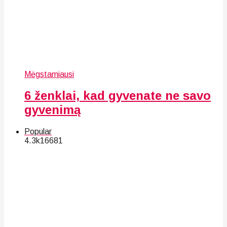
Mėgstamiausi
6 ženklai, kad gyvenate ne savo
gyvenimą
Popular
4.3k
166
81