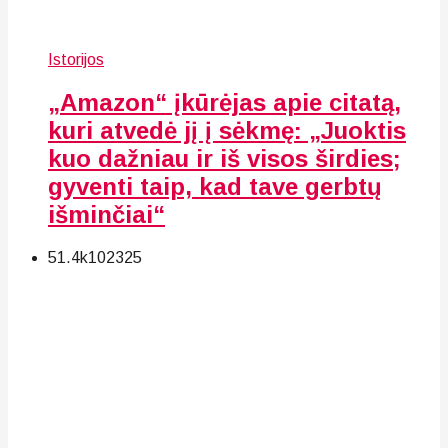
Istorijos
„Amazon“ įkūrėjas apie citatą,
kuri atvedė jį į sėkmę: „Juoktis
kuo dažniau ir iš visos širdies;
gyventi taip, kad tave gerbtų
išminčiai“
51.4k
102
325