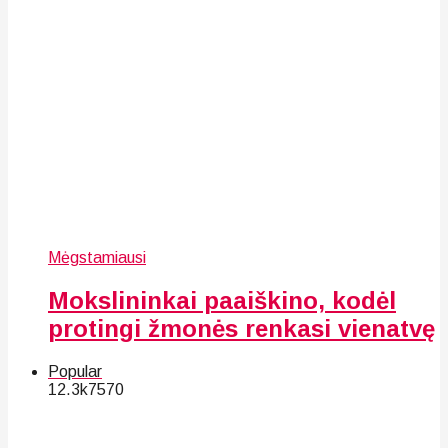
Mėgstamiausi
Mokslininkai paaiškino, kodėl
protingi žmonės renkasi vienatvę
Popular
12.3k
75
70