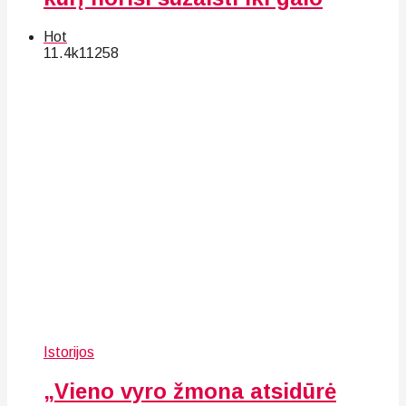
Hot
11.4k
112
58
Istorijos
„Vieno vyro žmona atsidūrė