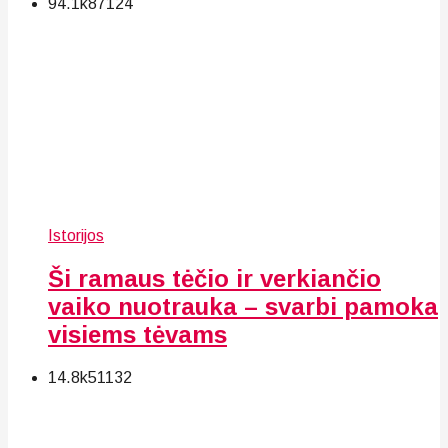
94.1k
87
124
Istorijos
Ši ramaus tėčio ir verkiančio
vaiko nuotrauka – svarbi pamoka
visiems tėvams
14.8k
51
132