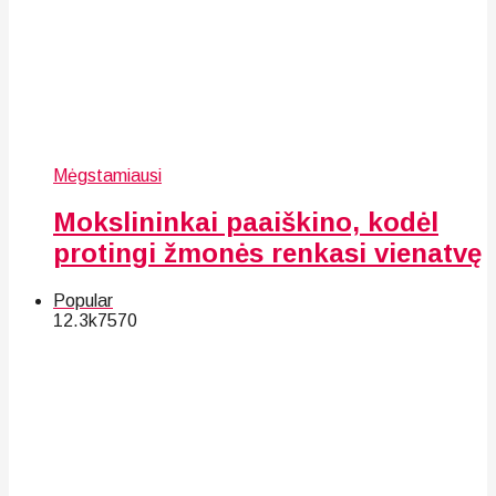
Mėgstamiausi
Mokslininkai paaiškino, kodėl
protingi žmonės renkasi vienatvę
Popular
12.3k
75
70