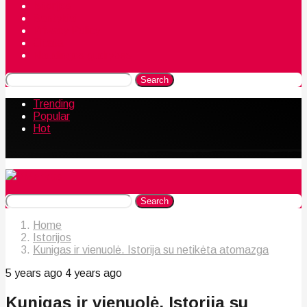
Istorijos
Santykiai
Privacy Policy
Citata
Naudingos gudrybės
Search
Trending
Popular
Hot
Search
Home
Istorijos
Kunigas ir vienuolė. Istorija su netikėta atomazga
5 years ago
4 years ago
Kunigas ir vienuolė. Istorija su