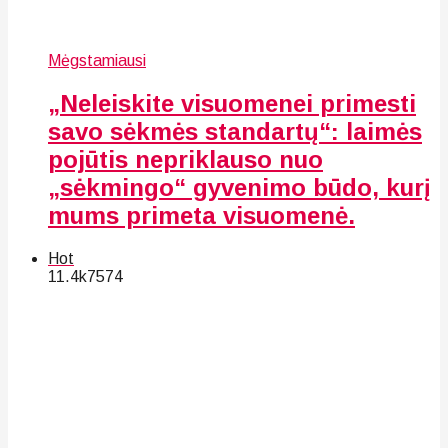
Mėgstamiausi
„Neleiskite visuomenei primesti
savo sėkmės standartų“: laimės
pojūtis nepriklauso nuo
„sėkmingo“ gyvenimo būdo, kurį
mums primeta visuomenė.
Hot
11.4k
75
74