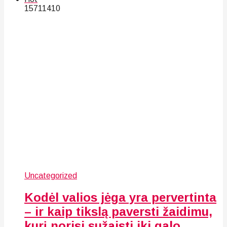
157
114
10
Uncategorized
Kodėl valios jėga yra pervertinta
– ir kaip tikslą paversti žaidimu,
kurį norisi sužaisti iki galo