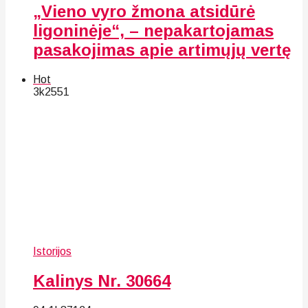
„Vieno vyro žmona atsidūrė
ligoninėje“, – nepakartojamas
pasakojimas apie artimųjų vertę
Hot
3k
25
51
Istorijos
Kalinys Nr. 30664