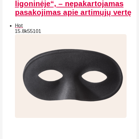
ligoninėje“, – nepakartojamas
pasakojimas apie artimųjų vertę
Hot
15.8k
55
101