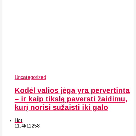
Uncategorized
Kodėl valios jėga yra pervertinta
– ir kaip tikslą paversti žaidimu,
kurį norisi sužaisti iki galo
Hot
11.4k
112
58