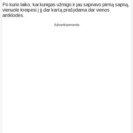
Po kurio laiko, kai kunigas užmigo ir jau sapnavo pirmą sapną,
vienuolė kreipėsi į jį dar kartą prašydama dar vienos
antklodės.
Advertisements