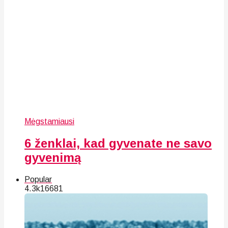
Mėgstamiausi
6 ženklai, kad gyvenate ne savo
gyvenimą
Popular
4.3k
166
81