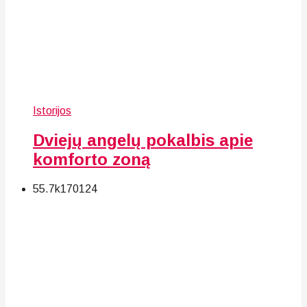
Istorijos
Dviejų angelų pokalbis apie
komforto zoną
55.7k
170
124