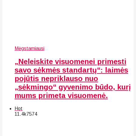
Mėgstamiausi
„Neleiskite visuomenei primesti
savo sėkmės standartų“: laimės
pojūtis nepriklauso nuo
„sėkmingo“ gyvenimo būdo, kurį
mums primeta visuomenė.
Hot
11.4k
75
74