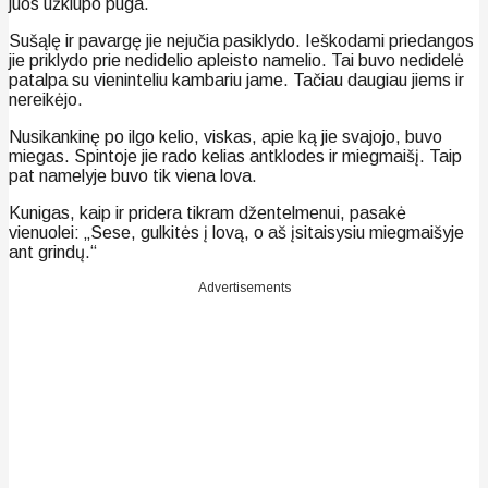
juos užklupo pūga.
Sušąlę ir pavargę jie nejučia pasiklydo. Ieškodami priedangos
jie priklydo prie nedidelio apleisto namelio. Tai buvo nedidelė
patalpa su vieninteliu kambariu jame. Tačiau daugiau jiems ir
nereikėjo.
Nusikankinę po ilgo kelio, viskas, apie ką jie svajojo, buvo
miegas. Spintoje jie rado kelias antklodes ir miegmaišį. Taip
pat namelyje buvo tik viena lova.
Kunigas, kaip ir pridera tikram džentelmenui, pasakė
vienuolei: „Sese, gulkitės į lovą, o aš įsitaisysiu miegmaišyje
ant grindų.“
Advertisements