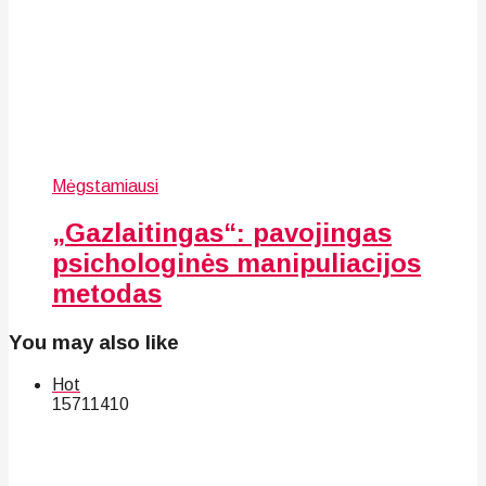
Mėgstamiausi
„Gazlaitingas“: pavojingas
psichologinės manipuliacijos
metodas
You may also like
Hot
157
114
10