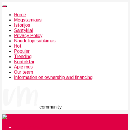
Home
Mėgstamiausi
Istorijos
Santykiai
Privacy Policy
Naudotojo sutikimas
Hot
Popular
Trending
Kontaktai
Apie mus
Our team
Information on ownership and financing
community
Mėgstamiausi