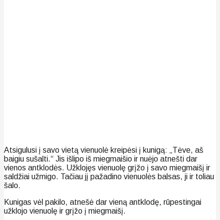
Atsigulusi į savo vietą vienuolė kreipėsi į kunigą: „Tėve, aš
baigiu sušalti.“ Jis išlipo iš miegmaišio ir nuėjo atnešti dar
vienos antklodės. Užklojęs vienuolę grįžo į savo miegmaišį ir
saldžiai užmigo. Tačiau jį pažadino vienuolės balsas, ji ir toliau
šalo.
Kunigas vėl pakilo, atnešė dar vieną antklodę, rūpestingai
užklojo vienuolę ir grįžo į miegmaišį.