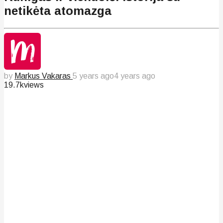
netikėta atomazga
by
Markus Vakaras
5 years ago
4 years ago
19.7k
views