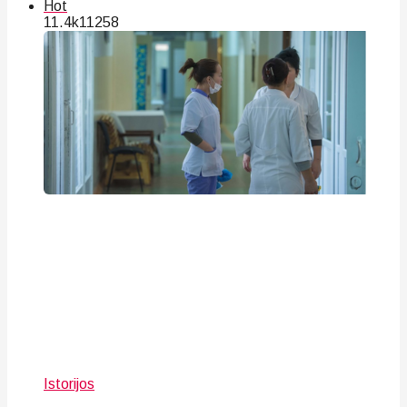
Hot
11.4k
112
58
Istorijos