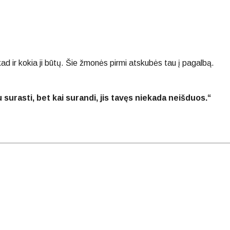
 kad ir kokia ji būtų. Šie žmonės pirmi atskubės tau į pagalbą.
surasti, bet kai surandi, jis tavęs niekada neišduos.“