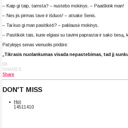
– Kaip gi taip, tamsta? – nustebo mokinys. – Paaiškink man!
– Nes jis pirmas tave ir išduos! – atsakė Senis.
– Tai kuo gi man pasitikėti? – paklausė mokinys.
– Pasitikėk tais, kurie elgiasi su tavimi paprastai ir sako tiesą,
Patylėjęs senas vienuolis pridūrė:
„Tikrasis nuolankumas visada nepastebimas, tad jį sunku 
98
SHARES
Share
DON'T MISS
Hot
145
114
10