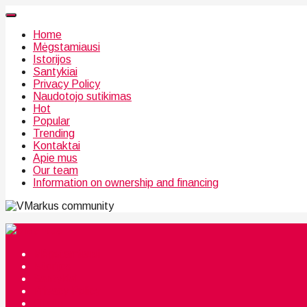
Home
Mėgstamiausi
Istorijos
Santykiai
Privacy Policy
Naudotojo sutikimas
Hot
Popular
Trending
Kontaktai
Apie mus
Our team
Information on ownership and financing
community
Mėgstamiausi
Istorijos
Santykiai
Privacy Policy
Citata