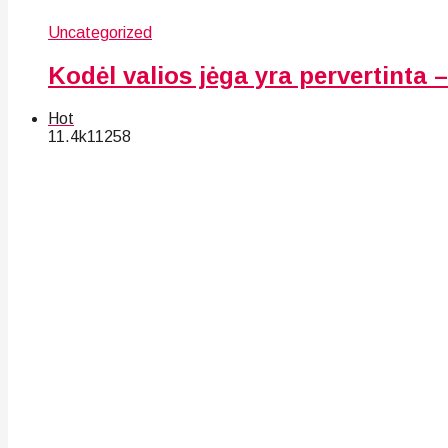
Uncategorized
Kodėl valios jėga yra pervertinta – 
Hot
11.4k
112
58