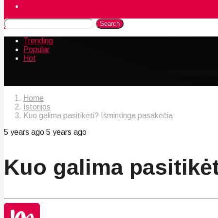
Naudingos gudrybės
Search
Trending
Popular
Hot
Home
Istorijos
Kuo galima pasitikėti? Išmintinga pasakėčia
5 years ago
5 years ago
Kuo galima pasitikė