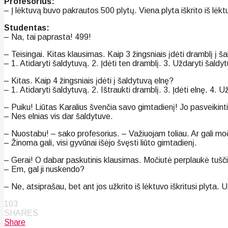
Profesorius:
– Į lėktuvą buvo pakrautos 500 plytų. Viena plyta iškrito iš lėkt
Studentas:
– Na, tai paprasta! 499!
– Teisingai. Kitas klausimas. Kaip 3 žingsniais įdėti dramblį į š
– 1. Atidaryti šaldytuvą. 2. Įdėti ten dramblį. 3. Uždaryti šaldy
– Kitas. Kaip 4 žingsniais įdėti į šaldytuvą elnę?
– 1. Atidaryti šaldytuvą. 2. Ištraukti dramblį. 3. Įdėti elnę. 4. 
– Puiku! Liūtas Karalius švenčia savo gimtadienį! Jo pasveikinti
– Nes elnias vis dar šaldytuve.
– Nuostabu! – sako profesorius. – Važiuojam toliau. Ar gali moč
– Žinoma gali, visi gyvūnai išėjo švęsti liūto gimtadienį.
– Gerai! O dabar paskutinis klausimas. Močiutė perplaukė tuščią
– Em, gal ji nuskendo?
– Ne, atsiprašau, bet ant jos užkrito iš lėktuvo iškritusi 
103
SHARES
Share