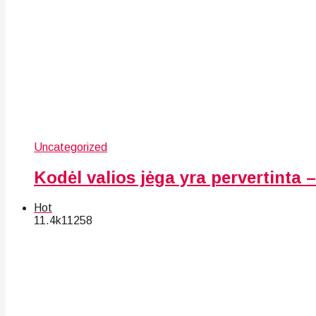
Uncategorized
Kodėl valios jėga yra pervertinta – 
Hot
11.4k
112
58