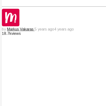
by
Markus Vakaras
5 years ago
4 years ago
18.7k
views