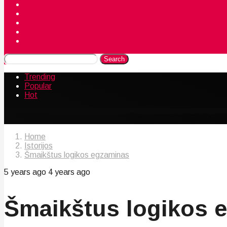
Istorijos
Santykiai
Privacy Policy
Citata
Naudingos gudrybės
Search
Trending
Popular
Hot
Home
Istorijos
Šmaikštus logikos egzaminas
5 years ago
4 years ago
Šmaikštus logikos 