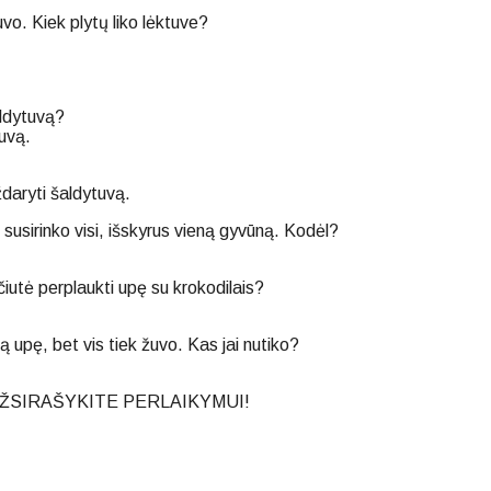
uvo. Kiek plytų liko lėktuve?
aldytuvą?
tuvą.
Uždaryti šaldytuvą.
 susirinko visi, išskyrus vieną gyvūną. Kodėl?
iutė perplaukti upę su krokodilais?
 upę, bet vis tiek žuvo. Kas jai nutiko?
plyta. UŽSIRAŠYKITE PERLAIKYMUI!