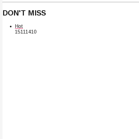
DON'T MISS
Hot
151
114
10