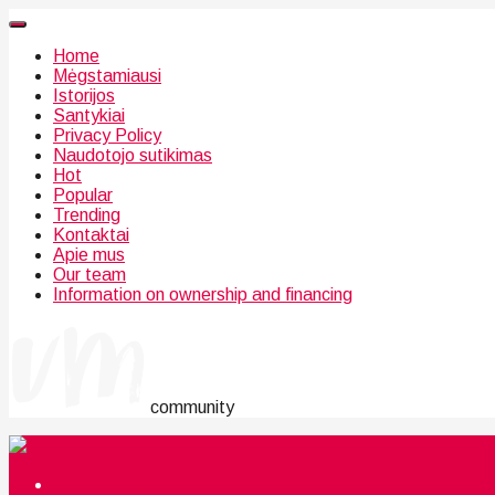
Home
Mėgstamiausi
Istorijos
Santykiai
Privacy Policy
Naudotojo sutikimas
Hot
Popular
Trending
Kontaktai
Apie mus
Our team
Information on ownership and financing
community
Mėgstamiausi