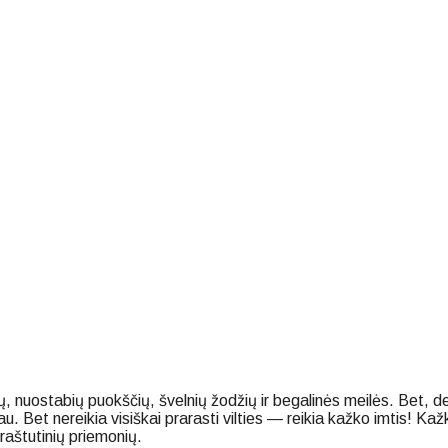
 nuostabių puokščių, švelnių žodžių ir begalinės meilės. Bet, dej
u. Bet nereikia visiškai prarasti vilties — reikia kažko imtis! 
raštutinių priemonių.