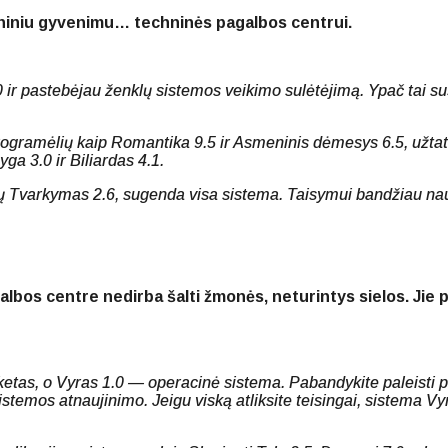
niniu gyvenimu… techninės pagalbos centrui.
.0 ir pastebėjau ženklų sistemos veikimo sulėtėjimą. Ypač tai s
programėlių kaip Romantika 9.5 ir Asmeninis dėmesys 6.5, užta
ga 3.0 ir Biliardas 4.1.
ų Tvarkymas 2.6, sugenda visa sistema. Taisymui bandžiau naud
albos centre nedirba šalti žmonės, neturintys sielos. Jie p
etas, o Vyras 1.0 — operacinė sistema. Pabandykite paleisti p
sistemos atnaujinimo. Jeigu viską atliksite teisingai, sistema 