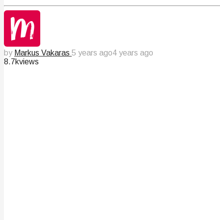
by
Markus Vakaras
5 years ago
4 years ago
8.7k
views