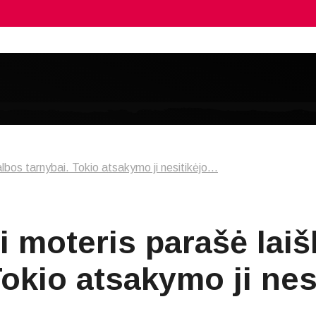
albos tarnybai. Tokio atsakymo ji nesitikėjo…
i moteris parašė lai
Tokio atsakymo ji ne