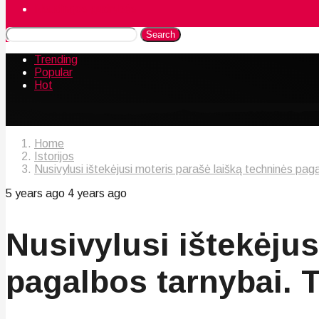
Naudingos gudrybės
Search
Trending
Popular
Hot
Home
Istorijos
Nusivylusi ištekėjusi moteris parašė laišką techninės pag
5 years ago
4 years ago
Nusivylusi ištekėjus
pagalbos tarnybai. 