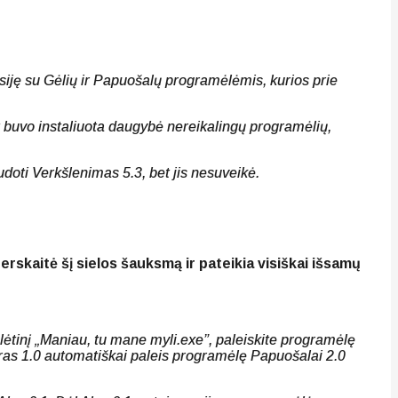
usiję su Gėlių ir Papuošalų programėlėmis, kurios prie
t buvo instaliuota daugybė nereikalingų programėlių,
oti Verkšlenimas 5.3, bet jis nesuveikė.
erskaitė šį sielos šauksmą ir pateikia visiškai išsamų
lėtinį „Maniau, tu mane myli.exe”, paleiskite programėlę
Vyras 1.0 automatiškai paleis programėlę Papuošalai 2.0