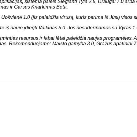
plikacijas, sistema paleis Slegianti Tyla 2.5, Draugai 7.0 arba
jimas ir Garsus Knarkimas Beta.
Uošvienė 1.0 (jis paleidžia virusą, kuris perima iš Jūsų visos 
 iš naujo įdiegti Vaikinas 5.0. Jos nesuderinamos su Vyras 1.0
tminties resursus ir labai lėtai paleidžia naujas programėles. 
amas. Rekomenduojame: Maisto gamyba 3.0, Gražūs apatiniai 7.