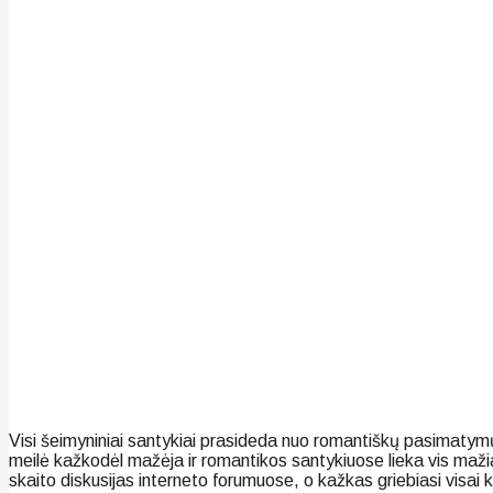
Visi šeimyniniai santykiai prasideda nuo romantiškų pasimatymų,
meilė kažkodėl mažėja ir romantikos santykiuose lieka vis mažia
skaito diskusijas interneto forumuose, o kažkas griebiasi visai k