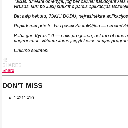
Tačiau turėkite omenyje, jog per dažnai naudojant šias a
virusas, kuri be Jūsų sutikimo paleis aplikacijas Bezdė
Bet kaip bebūtų, JOKIU BŪDU, neįrašinėkite aplikacijos 
Papildomai prie to, kas pasakyta aukščiau — nebandykite
Pabaigai: Vyras 1.0 — puiki programa, bet turi ribotus a
pagerinimui, siūlome Jums įsigyti kelias naujas progr
Linkime sėkmės!”
46
SHARES
Share
DON'T MISS
142
114
10