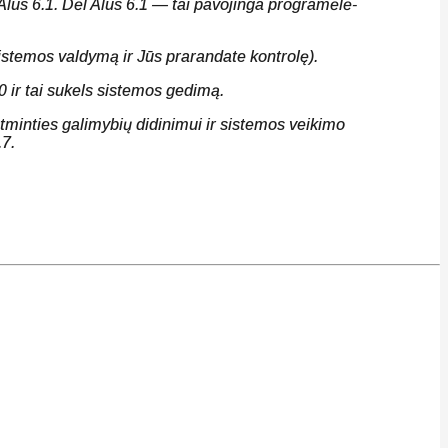
 Alus 6.1. Dėl Alus 6.1 — tai pavojinga programėlė-
sistemos valdymą ir Jūs prarandate kontrolę).
 ir tai sukels sistemos gedimą.
Atminties galimybių didinimui ir sistemos veikimo
7.