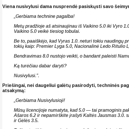
Viena nusivylusi dama nusprendė pasiskųsti savo šeimy
„Gerbiama technine pagalba!
Metų pradžioje aš atsinaujinau iš Vaikino 5.0 iki Vyro 1
Vaikino 5.0 veikė tiesiog tobulai.
Be to, paaiškėjo, kad Vyras 1.0. neturi tokiu naudingų 
tokių kaip: Premier Lyga 5.0, Nacionalinė Ledo Ritulio Ly
Bendravimas 8.0 nustojo veikti, o bandant paleisti Nam
Ką turėčiau dabar daryti?
Nusivylusi.”.
Priešingai, nei daugeliui galėtų pasirodyti, techninės pag
atsakymą:
„Gerbiama Nusivylusioji!
Mūsų licencijoje numatyta, kad 5.0 — tai pramoginis pak
Ašaros 6.2 ir nepamirškite įrašyti Kaltės Jausmas 3.0. 
ir Gėlės 3.5.