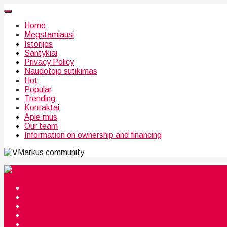
Home
Mėgstamiausi
Istorijos
Santykiai
Privacy Policy
Naudotojo sutikimas
Hot
Popular
Trending
Kontaktai
Apie mus
Our team
Information on ownership and financing
community
Mėgstamiausi
Istorijos
Santykiai
Privacy Policy
Citata