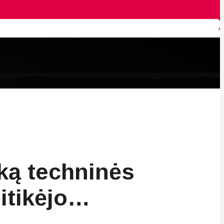
šką techninės
sitikėjo…