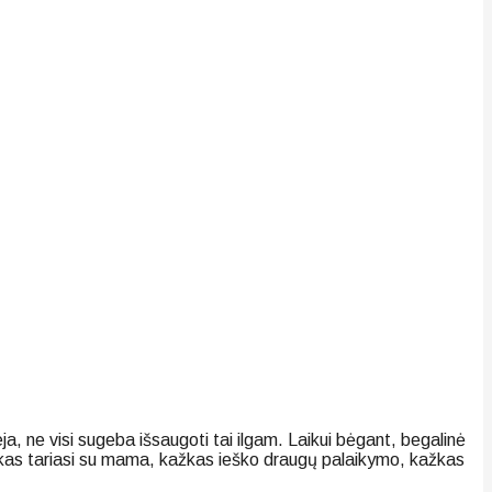
a, ne visi sugeba išsaugoti tai ilgam. Laikui bėgant, begalinė
Kažkas tariasi su mama, kažkas ieško draugų palaikymo, kažkas