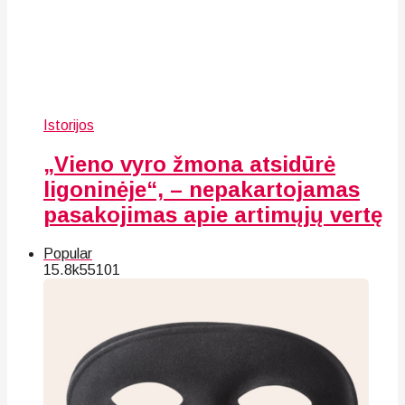
Istorijos
„Vieno vyro žmona atsidūrė
ligoninėje“, – nepakartojamas
pasakojimas apie artimųjų vertę
Popular
15.8k
55
101