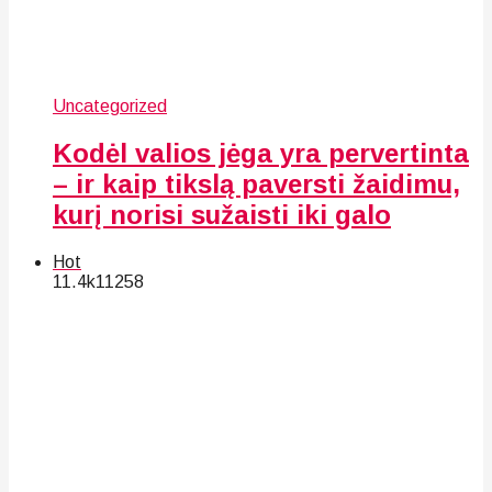
Uncategorized
Kodėl valios jėga yra pervertinta
– ir kaip tikslą paversti žaidimu,
kurį norisi sužaisti iki galo
Hot
11.4k
112
58