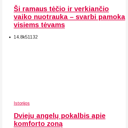
Ši ramaus tėčio ir verkiančio
vaiko nuotrauka – svarbi pamoka
visiems tėvams
14.8k
51
132
Istorijos
Dviejų angelų pokalbis apie
komforto zoną