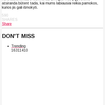
atsiranda būtent tada, kai mums labiausiai reikia pamokos,
kurios jis gali išmokyti.
590
SHARES
Share
DON'T MISS
Trending
163
114
10