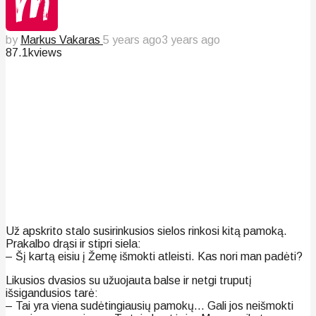
by
Markus Vakaras
5 years ago
3 years ago
87.1k
views
Už apskrito stalo susirinkusios sielos rinkosi kitą pamoką.
Prakalbo drąsi ir stipri siela:
– Šį kartą eisiu į Žemę išmokti atleisti. Kas nori man padėti?
Likusios dvasios su užuojauta balse ir netgi truputį
išsigandusios tarė:
– Tai yra viena sudėtingiausių pamokų… Gali jos neišmokti