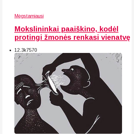
Mėgstamiausi
Mokslininkai paaiškino, kodėl
protingi žmonės renkasi vienatvę
12.3k
75
70