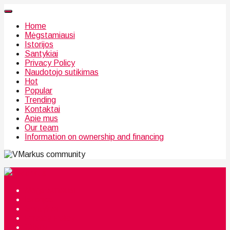
Home
Mėgstamiausi
Istorijos
Santykiai
Privacy Policy
Naudotojo sutikimas
Hot
Popular
Trending
Kontaktai
Apie mus
Our team
Information on ownership and financing
community
Mėgstamiausi
Istorijos
Santykiai
Privacy Policy
Citata