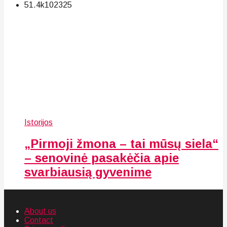
51.4k
102
325
Istorijos
„Pirmoji žmona – tai mūsų siela“
– senovinė pasakėčia apie
svarbiausią gyvenime
About us
Contact