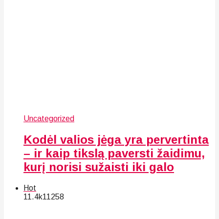
Uncategorized
Kodėl valios jėga yra pervertinta
– ir kaip tikslą paversti žaidimu,
kurį norisi sužaisti iki galo
Hot
11.4k
112
58