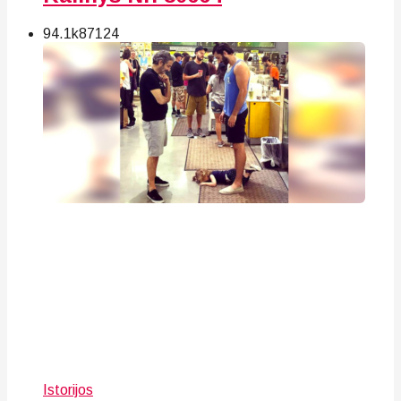
94.1k
87
124
Istorijos