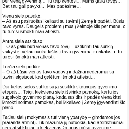
per vieną gyvenimą… Tu taip kentėsi… Mums gaila tavęs…
Bet tau gali pavykti… Mes padėsime…
Viena siela pasakė:
– Aš esu pasiruošusi keliauti su tavimi į Žemę ir padėti. Būsiu
tavo vyras. Daugelis problemų mūsų šeimoje kils per mane, o
tu turėsi išmokti man atleisti.
Antra siela atsiduso:
– O aš galiu būti vienas tavo tėvų – užtikrinti tau sunkią
vaikystę, vėliau nuolat kištis į tavo gyvenimą ir reikalus, o tu
turėsi išmokti man atleisti.
Trečia siela pridūrė:
– O aš būsiu vienas tavo vadovų ir dažnai nederamai su
tavimi elgsiuosi, kad galėtum išmokti atleisti…
Dar kelios sielos sutiko su ja susitikti skirtingais gyvenimo
etapais… Taigi, kiekviena siela išsirinko pamoką, kartu jos
sugalvojo gyvenimo planą, kada susitiks ir padės viena kitai
išmokti norimas pamokas, bei iškeliavo į Žemę įgyvendinti šio
plano.
Tačiau sielų mokymasis turi vieną ypatybę – gimdamos jos
praranda atmintį. Tik mažuma jų nutuokia, kad atsitiktinumai
nėra atsitiktiniai, o kiekvienas žmogus mūsų gyvenime