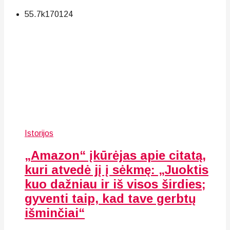
55.7k
170
124
Istorijos
„Amazon“ įkūrėjas apie citatą,
kuri atvedė jį į sėkmę: „Juoktis
kuo dažniau ir iš visos širdies;
gyventi taip, kad tave gerbtų
išminčiai“