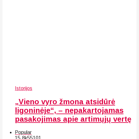
Istorijos
„Vieno vyro žmona atsidūrė
ligoninėje“, – nepakartojamas
pasakojimas apie artimųjų vertę
Popular
15.8k
55
101