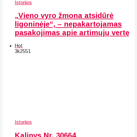
Istorijos
„Vieno vyro žmona atsidūrė
ligoninėje“, – nepakartojamas
pasakojimas apie artimųjų vertę
Hot
3k
25
51
Istorijos
Kalinys Nr. 30664