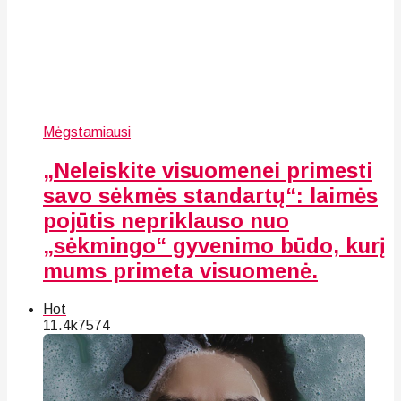
Mėgstamiausi
„Neleiskite visuomenei primesti
savo sėkmės standartų“: laimės
pojūtis nepriklauso nuo
„sėkmingo“ gyvenimo būdo, kurį
mums primeta visuomenė.
Hot
11.4k
75
74