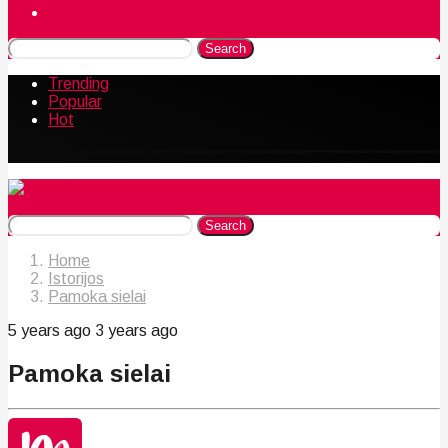
Naudingos gudrybės
Search
Trending
Popular
Hot
Search
Home
Istorijos
Pamoka sielai
5 years ago
3 years ago
Pamoka sielai