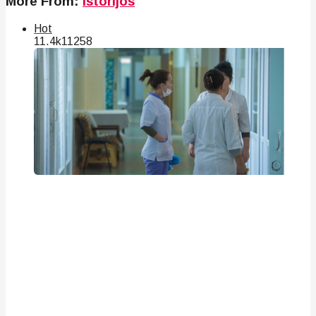
More From:
Istorijos
Hot
11.4k
112
58