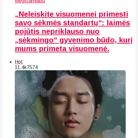
Mėgstamiausi
„Neleiskite visuomenei primesti
savo sėkmės standartų“: laimės
pojūtis nepriklauso nuo
„sėkmingo“ gyvenimo būdo, kurį
mums primeta visuomenė.
Hot
11.4k
75
74