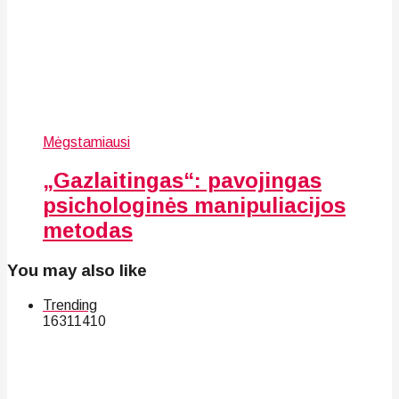
Mėgstamiausi
„Gazlaitingas“: pavojingas
psichologinės manipuliacijos
metodas
You may also like
Trending
163
114
10