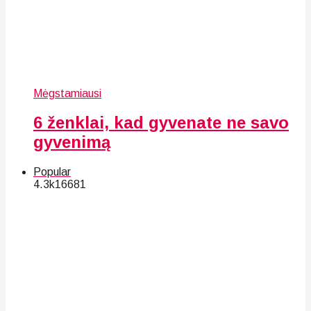
Mėgstamiausi
6 ženklai, kad gyvenate ne savo
gyvenimą
Popular
4.3k
166
81