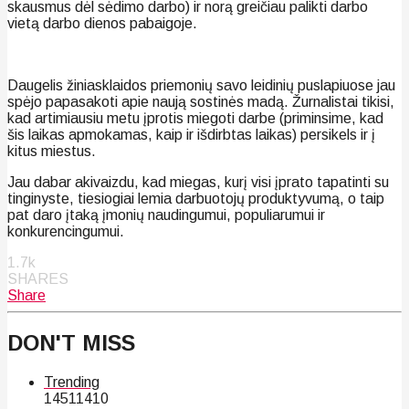
skausmus dėl sėdimo darbo) ir norą greičiau palikti darbo
vietą darbo dienos pabaigoje.
Daugelis žiniasklaidos priemonių savo leidinių puslapiuose jau
spėjo papasakoti apie naują sostinės madą. Žurnalistai tikisi,
kad artimiausiu metu įprotis miegoti darbe (priminsime, kad
šis laikas apmokamas, kaip ir išdirbtas laikas) persikels ir į
kitus miestus.
Jau dabar akivaizdu, kad miegas, kurį visi įprato tapatinti su
tinginyste, tiesiogiai lemia darbuotojų produktyvumą, o taip
pat daro įtaką įmonių naudingumui, populiarumui ir
konkurencingumui.
1.7k
SHARES
Share
DON'T MISS
Trending
145
114
10