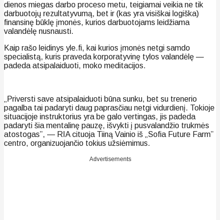
dienos miegas darbo proceso metu, teigiamai veikia ne tik
darbuotojų rezultatyvumą, bet ir (kas yra visiškai logiška)
finansinę būklę įmonės, kurios darbuotojams leidžiama
valandėlę nusnausti.
Kaip rašo leidinys yle.fi, kai kurios įmonės netgi samdo
specialistą, kuris praveda korporatyvinę tylos valandėlę —
padeda atsipalaiduoti, moko meditacijos.
„Priversti save atsipalaiduoti būna sunku, bet su trenerio
pagalba tai padaryti daug paprasčiau netgi vidurdienį. Tokioje
situacijoje instruktorius yra be galo vertingas, jis padeda
padaryti šia mentalinę pauzę, išvykti į pusvalandžio trukmės
atostogas”, — RIA cituoja Tiiną Vainio iš „Sofia Future Farm”
centro, organizuojančio tokius užsiėmimus.
Advertisements