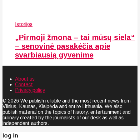
Istorijos
„Pirmoji žmona – tai mūsų siela“
– senovinė pasakėčia apie
svarbiausią gyvenime
About us
Contact
Privacy policy
© 2026 We publish reliable and the most recent news from
Vilnius, Kaunas, Klaipėda and entire Lithuania. We also
publish material on the topics of history, entertainment and
culinary created by the journalists of our desk as well as
independent authors.
log in