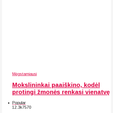
Mėgstamiausi
Mokslininkai paaiškino, kodėl
protingi žmonės renkasi vienatvę
Popular
12.3k
75
70