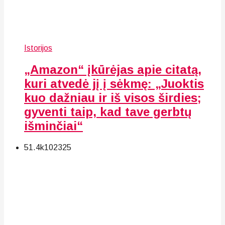
Istorijos
„Amazon“ įkūrėjas apie citatą,
kuri atvedė jį į sėkmę: „Juoktis
kuo dažniau ir iš visos širdies;
gyventi taip, kad tave gerbtų
išminčiai“
51.4k
102
325