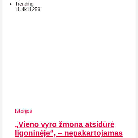
Trending
11.4k
112
58
Istorijos
„Vieno vyro žmona atsidūrė
ligoninėje“, – nepakartojamas