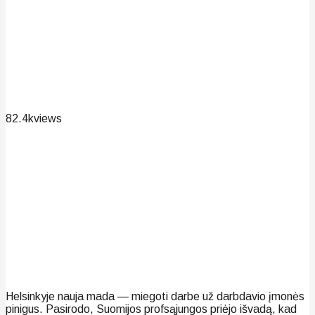
82.4k
views
Helsinkyje nauja mada — miegoti darbe už darbdavio įmonės
pinigus. Pasirodo, Suomijos profsąjungos priėjo išvadą, kad