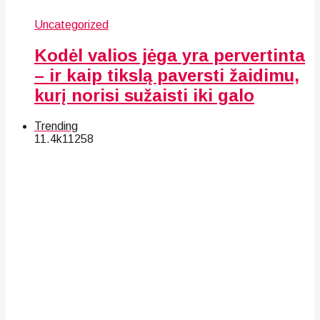
Uncategorized
Kodėl valios jėga yra pervertinta
– ir kaip tikslą paversti žaidimu,
kurį norisi sužaisti iki galo
Trending
11.4k
112
58