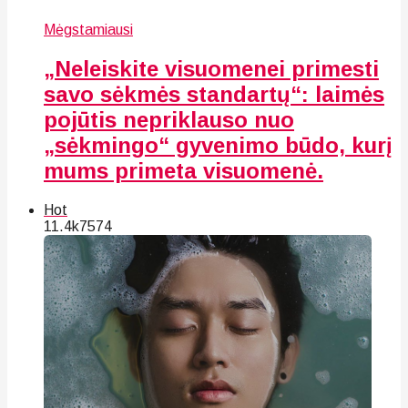
Mėgstamiausi
„Neleiskite visuomenei primesti
savo sėkmės standartų“: laimės
pojūtis nepriklauso nuo
„sėkmingo“ gyvenimo būdo, kurį
mums primeta visuomenė.
Hot
11.4k
75
74