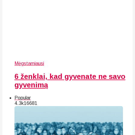
Mėgstamiausi
6 ženklai, kad gyvenate ne savo
gyvenimą
Popular
4.3k
166
81