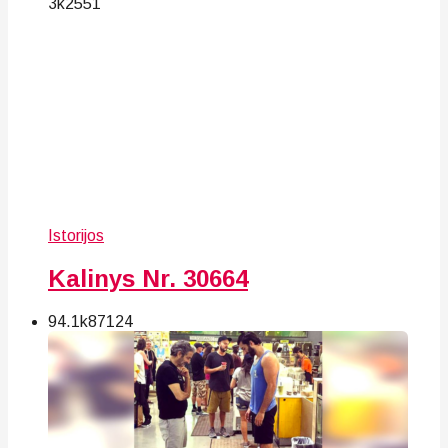
3k
25
51
Istorijos
Kalinys Nr. 30664
94.1k
87
124