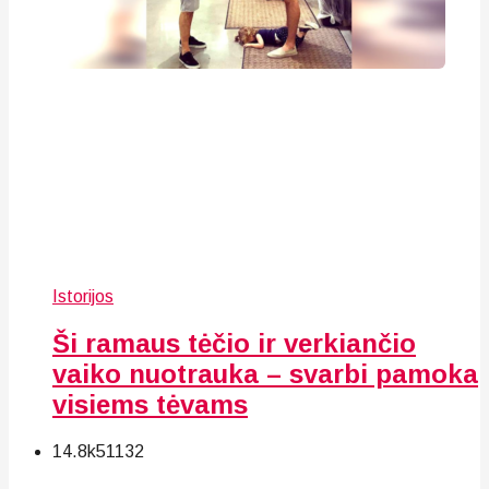
Istorijos
Ši ramaus tėčio ir verkiančio
vaiko nuotrauka – svarbi pamoka
visiems tėvams
14.8k
51
132