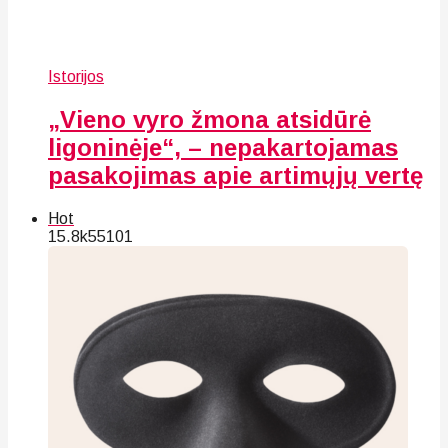
Istorijos
„Vieno vyro žmona atsidūrė
ligoninėje“, – nepakartojamas
pasakojimas apie artimųjų vertę
Hot
15.8k
55
101