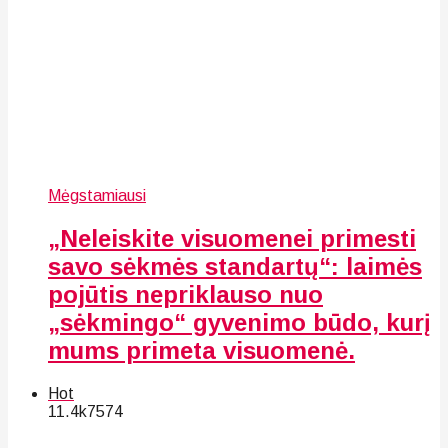
Mėgstamiausi
„Neleiskite visuomenei primesti
savo sėkmės standartų“: laimės
pojūtis nepriklauso nuo
„sėkmingo“ gyvenimo būdo, kurį
mums primeta visuomenė.
Hot
11.4k
75
74