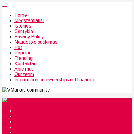
Home
Mėgstamiausi
Istorijos
Santykiai
Privacy Policy
Naudotojo sutikimas
Hot
Popular
Trending
Kontaktai
Apie mus
Our team
Information on ownership and financing
community
Mėgstamiausi
Istorijos
Santykiai
Privacy Policy
Citata