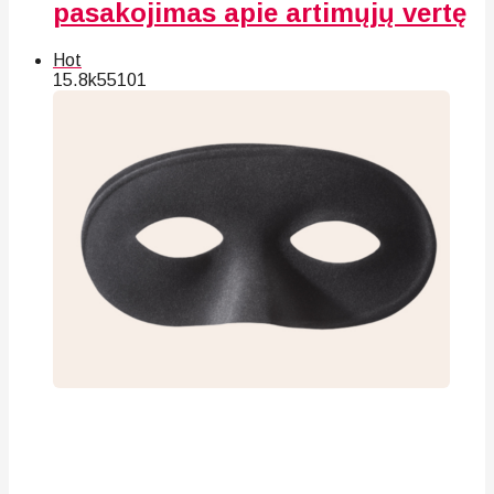
pasakojimas apie artimųjų vertę
Hot
15.8k
55
101