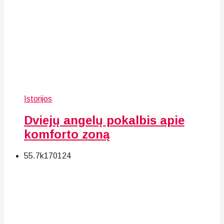
Istorijos
Dviejų angelų pokalbis apie
komforto zoną
55.7k
170
124