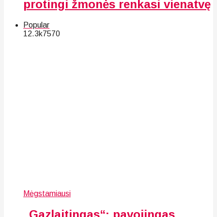
protingi žmonės renkasi vienatvę
Popular
12.3k
75
70
Mėgstamiausi
„Gazlaitingas“: pavojingas