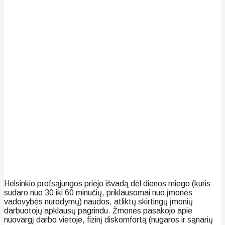
Helsinkio profsąjungos priėjo išvadą dėl dienos miego (kuris
sudaro nuo 30 iki 60 minučių, priklausomai nuo įmonės
vadovybės nurodymų) naudos, atliktų skirtingų įmonių
darbuotojų apklausų pagrindu. Žmonės pasakojo apie
nuovargį darbo vietoje, fizinį diskomfortą (nugaros ir sąnarių