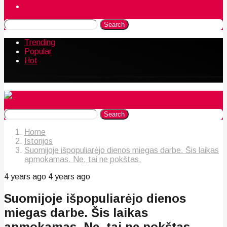
Naudingos gudrybės
Search
Trending
Popular
Hot
Search
Home
Istorijos
Suomijoje išpopuliarėjo dienos miegas darbe. Šis laikas
apmokamas. Ne, tai ne pokštas.
4 years ago
4 years ago
Suomijoje išpopuliarėjo dienos
miegas darbe. Šis laikas
apmokamas. Ne, tai ne pokštas.