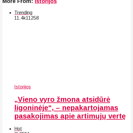
More From:
Istorijos
Trending
11.4k
112
58
Istorijos
„Vieno vyro žmona atsidūrė
ligoninėje“, – nepakartojamas
pasakojimas apie artimųjų vertę
Hot